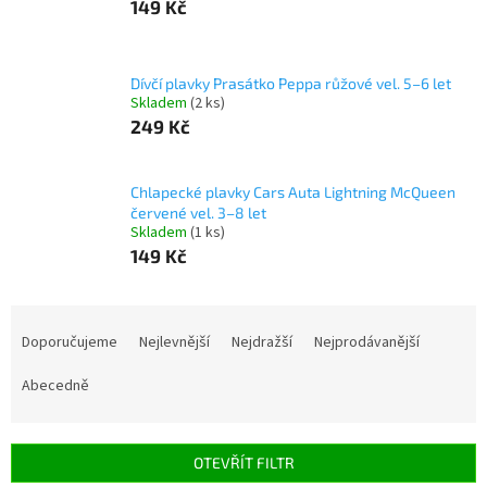
149 Kč
Dívčí plavky Prasátko Peppa růžové vel. 5–6 let
Skladem
(2 ks)
249 Kč
Chlapecké plavky Cars Auta Lightning McQueen
červené vel. 3–8 let
Skladem
(1 ks)
149 Kč
Ř
a
Doporučujeme
Nejlevnější
Nejdražší
Nejprodávanější
z
e
Abecedně
n
í
p
OTEVŘÍT FILTR
r