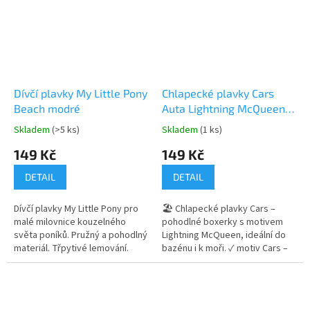
Prasátko Peppa
Prasátko Peppa
Dívčí plavky My Little Pony
Chlapecké plavky Cars
Beach modré
Auta Lightning McQueen
červené vel. 3–8 let
Skladem
(>5 ks)
Skladem
(1 ks)
Průměrné
Průměrné
hodnocení
hodnocení
149 Kč
149 Kč
produktu
produktu
je
je
DETAIL
DETAIL
5,0
5,0
z
z
Dívčí plavky My Little Pony pro
🏖️ Chlapecké plavky Cars –
5
5
malé milovnice kouzelného
pohodlné boxerky s motivem
hvězdiček.
hvězdiček.
světa poníků. Pružný a pohodlný
Lightning McQueen, ideální do
materiál. Třpytivé lemování.
bazénu i k moři. ✓ motiv Cars –
Motiv My Little Pony. Dostupné
Blesk McQueen 🚗 ✓ střih
ve velikostech 94, 102, 114 a
boxerky s gumičkou v pase ✓
128. 👉 Více produktů s
pružný a příjemný materiál 👉
motivem My Little Pony
Více produktů s motivem Cars