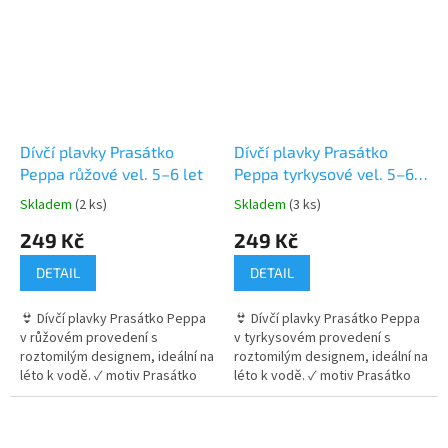
motivem Kouzelná Beruška
Dívčí plavky Prasátko
Dívčí plavky Prasátko
Peppa růžové vel. 5–6 let
Peppa tyrkysové vel. 5–6
let
Skladem
(2 ks)
Skladem
(3 ks)
Průměrné
Průměrné
hodnocení
hodnocení
249 Kč
249 Kč
produktu
produktu
je
je
DETAIL
DETAIL
5,0
5,0
z
z
👙 Dívčí plavky Prasátko Peppa
👙 Dívčí plavky Prasátko Peppa
5
5
v růžovém provedení s
v tyrkysovém provedení s
hvězdiček.
hvězdiček.
roztomilým designem, ideální na
roztomilým designem, ideální na
léto k vodě. ✓ motiv Prasátko
léto k vodě. ✓ motiv Prasátko
Peppa 🐷 ✓ pružný a pohodlný
Peppa 🐷 ✓ pružný a pohodlný
materiál ✓ stylové volánky 👉
materiál ✓ stylové volánky 👉
Více produktů s motivem
Více produktů s motivem