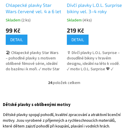
Chlapecké plavky Star
Dívčí plavky L.O.L. Surprise
Wars červené vel. 4 a 6 let
bikiny vel. 3–4 roky
Skladem
(2 ks)
Skladem
(4 ks)
Průměrné
Průměrné
hodnocení
hodnocení
99 Kč
219 Kč
produktu
produktu
je
je
DETAIL
DETAIL
5,0
4,9
z
z
🏖️ Chlapecké plavky Star Wars
👙 Dívčí plavky L.O.L. Surprise –
5
5
– pohodlné plavky s motivem
dvoudílné bikiny v hravém
hvězdiček.
hvězdiček.
oblíbené filmové série, ideální
designu, ideální na léto k vodě.
do bazénu i k moři. ✓ motiv Star
✓ motiv L.O.L. Surprise 💖 ✓
Wars ✓ pohodlný střih s
dvoudílné provedení (bikiny) ✓
gumičkou v pase ✓ pružný a
pohodlný a pružný materiál 👉
24
položek celkem
O
příjemný materiál 👉 Více
Více produktů s motivem L.O.L.
v
produktů s motivem Star Wars
Surprise
l
á
Dětské plavky s oblíbenými motivy
d
a
Dětské plavky spojují pohodlí, kvalitní zpracování a atraktivní licenční
c
motivy. Jsou vyrobené z příjemných a rychleschnoucích materiálů,
í
které dětem zajistí pohodlí při koupání, plavání i vodních hrách.