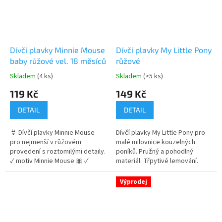
Dívčí plavky Minnie Mouse
Dívčí plavky My Little Pony
baby růžové vel. 18 měsíců
růžové
Skladem
(4 ks)
Skladem
(>5 ks)
Průměrné
Průměrné
hodnocení
hodnocení
119 Kč
149 Kč
produktu
produktu
je
je
DETAIL
DETAIL
5,0
5,0
z
z
👙 Dívčí plavky Minnie Mouse
Dívčí plavky My Little Pony pro
5
5
pro nejmenší v růžovém
malé milovnice kouzelných
hvězdiček.
hvězdiček.
provedení s roztomilými detaily.
poníků. Pružný a pohodlný
✓ motiv Minnie Mouse 🎀 ✓
materiál. Třpytivé lemování.
jemný a pružný materiál ✓
Motiv My Little Pony. Ideální na
volánky a zdobená ramínka 👉
léto a vodní radovánky. 👉 Více
Výprodej
Více produktů s motivem Minnie
produktů s motivem My Little
Mouse
Pony