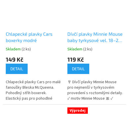
Chlapecké plavky Cars
Dívčí plavky Minnie Mouse
boxerky modré
baby tyrkysové vel. 18–24
měsíců
Skladem
(2 ks)
Skladem
(2 ks)
Průměrné
Průměrné
hodnocení
hodnocení
149 Kč
119 Kč
produktu
produktu
je
je
DETAIL
DETAIL
5,0
5,0
z
z
Chlapecké plavky Cars pro malé
👙 Dívčí plavky Minnie Mouse
5
5
fanoušky Bleska McQueena.
pro nejmenší v tyrkysovém
hvězdiček.
hvězdiček.
Pohodlný střih boxerek.
provedení s roztomilými detaily.
Elastický pas pro pohodlné
✓ motiv Minnie Mouse 🎀 ✓
nošení. Pružný a příjemný
jemný a pružný materiál ✓
materiál. Dostupné ve
volánky a zdobená ramínka 👉
Výprodej
velikostech 98, 104, 116 a 128.
Více produktů s motivem Minnie
👉 Více produktů s motivem
Mouse
Cars