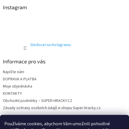
p
a
Instagram
t
í
Sledovat na Instagramu
Informace pro vás
Napište nám
DOPRAVA A PLATBA
Moje objednávka
KONTAKTY
Obchodní podmínky – SUPER-HRACKY.CZ
Zásady ochrany osobních údajů e-shopu Super-hracky.cz
Používáme cookies, abychom Vám umožnili pohodlné