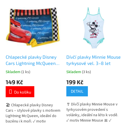
o
V
d
ý
u
p
k
i
t
s
ů
p
r
o
d
Chlapecké plavky Disney
Dívčí plavky Minnie Mouse
u
Cars Lightning McQueen
tyrkysové vel. 3–8 let
k
vel. 8 let
Skladem
(1 ks)
Skladem
(3 ks)
Průměrné
Průměrné
t
hodnocení
hodnocení
149 Kč
199 Kč
ů
produktu
produktu
je
je
DETAIL
Do košíku
5,0
5,0
z
z
👙 Dívčí plavky Minnie Mouse v
5
5
🏖️ Chlapecké plavky Disney
tyrkysovém provedení s
hvězdiček.
hvězdiček.
Cars – stylové plavky s motivem
volánky, ideální na léto k vodě.
Lightning McQueen, ideální do
✓ motiv Minnie Mouse 🎀 ✓
bazénu i k moři. ✓ motiv
pohodlný a pružný materiál ✓
Lightning McQueen 🚗 ✓