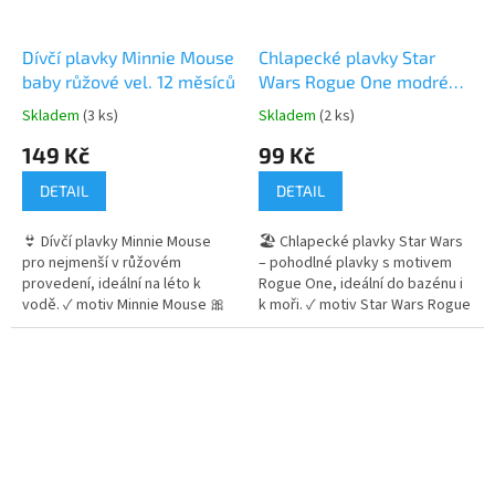
Dívčí plavky Minnie Mouse
Chlapecké plavky Star
baby růžové vel. 12 měsíců
Wars Rogue One modré
vel. 4 roky
Skladem
(3 ks)
Skladem
(2 ks)
Průměrné
Průměrné
hodnocení
hodnocení
149 Kč
99 Kč
produktu
produktu
je
je
DETAIL
DETAIL
5,0
4,8
z
z
👙 Dívčí plavky Minnie Mouse
🏖️ Chlapecké plavky Star Wars
5
5
pro nejmenší v růžovém
– pohodlné plavky s motivem
hvězdiček.
hvězdiček.
provedení, ideální na léto k
Rogue One, ideální do bazénu i
vodě. ✓ motiv Minnie Mouse 🎀
k moři. ✓ motiv Star Wars Rogue
✓ dvoudílné provedení ✓
One ✓ pohodlný střih s
pohodlný a pružný materiál 👉
gumičkou v pase ✓ pružný a
Více produktů s motivem Minnie
příjemný materiál 👉 Více
Mouse
produktů s motivem Star Wars