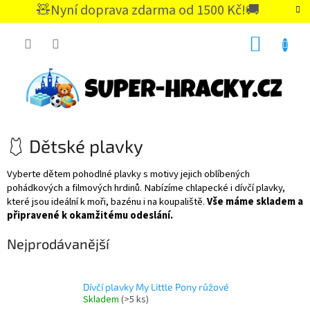
Přejít
🧸Nyní doprava zdarma od 1500 Kč!🚚
na
CZK
obsah
NÁKUP
KOŠÍK
🩱 Dětské plavky
Vyberte dětem pohodlné plavky s motivy jejich oblíbených
pohádkových a filmových hrdinů. Nabízíme chlapecké i dívčí plavky,
které jsou ideální k moři, bazénu i na koupaliště.
Vše máme skladem a
připravené k okamžitému odeslání.
Nejprodávanější
Dívčí plavky My Little Pony růžové
Skladem
(>5 ks)