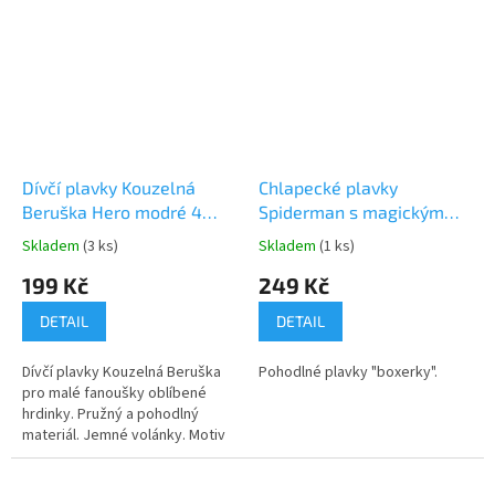
volánky 👉 Více produktů s
motivem Minnie Mouse
Dívčí plavky Kouzelná
Chlapecké plavky
Beruška Hero modré 4
Spiderman s magickým
roky
potiskem
Skladem
(3 ks)
Skladem
(1 ks)
Průměrné
Průměrné
hodnocení
hodnocení
199 Kč
249 Kč
produktu
produktu
je
je
DETAIL
DETAIL
5,0
5,0
z
z
Dívčí plavky Kouzelná Beruška
Pohodlné plavky "boxerky".
5
5
pro malé fanoušky oblíbené
hvězdiček.
hvězdiček.
hrdinky. Pružný a pohodlný
materiál. Jemné volánky. Motiv
Kouzelná Beruška Hero. Velikost
4 roky. 👉 Více produktů s