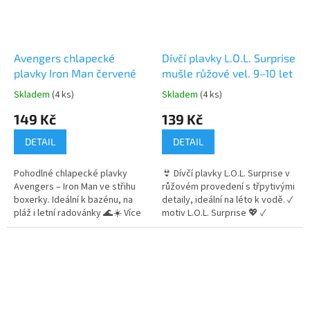
Avengers chlapecké
Dívčí plavky L.O.L. Surprise
plavky Iron Man červené
mušle růžové vel. 9–10 let
Skladem
(4 ks)
Skladem
(4 ks)
Průměrné
Průměrné
hodnocení
hodnocení
149 Kč
139 Kč
produktu
produktu
je
je
DETAIL
DETAIL
5,0
4,8
z
z
Pohodlné chlapecké plavky
👙 Dívčí plavky L.O.L. Surprise v
5
5
Avengers – Iron Man ve střihu
růžovém provedení s třpytivými
hvězdiček.
hvězdiček.
boxerky. Ideální k bazénu, na
detaily, ideální na léto k vodě. ✓
pláž i letní radovánky 🌊☀️ Více
motiv L.O.L. Surprise 💖 ✓
produktů s
pohodlný a pružný materiál ✓
motivem 👉 AVENGERS
třpytivé prvky ✨ 👉 Více
produktů s motivem L.O.L.
Surprise