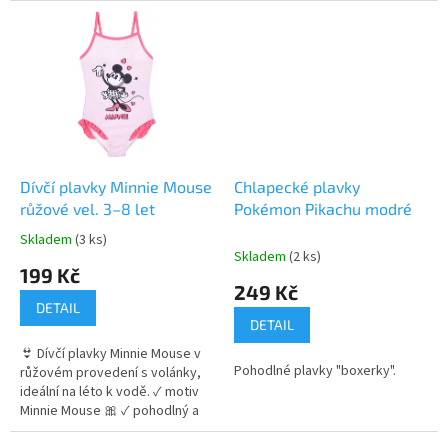
roztomilé volánky 👉 Více
pohodlný střih ✓ pružný a
produktů s motivem Minnie
rychleschnoucí materiál 👉 Více
Mouse
produktů s motivem Disney Cars
Dívčí plavky Minnie Mouse
Chlapecké plavky
růžové vel. 3–8 let
Pokémon Pikachu modré
Skladem
(3 ks)
Průměrné
Skladem
(2 ks)
hodnocení
199 Kč
produktu
249 Kč
je
DETAIL
5,0
DETAIL
z
👙 Dívčí plavky Minnie Mouse v
5
Pohodlné plavky "boxerky".
růžovém provedení s volánky,
hvězdiček.
ideální na léto k vodě. ✓ motiv
Minnie Mouse 🎀 ✓ pohodlný a
pružný materiál ✓ roztomilé