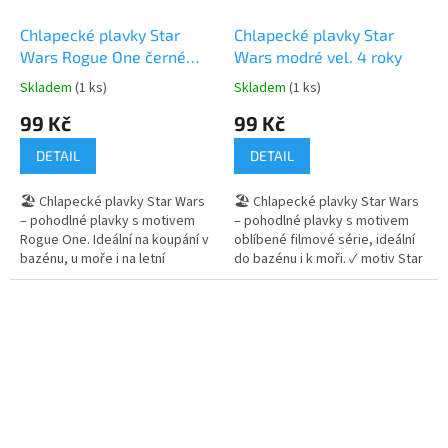
Chlapecké plavky Star
Chlapecké plavky Star
Wars Rogue One černé
Wars modré vel. 4 roky
vel. 4 a 6 let
Skladem
(1 ks)
Skladem
(1 ks)
Průměrné
Průměrné
hodnocení
hodnocení
99 Kč
99 Kč
produktu
produktu
je
je
DETAIL
DETAIL
5,0
5,0
z
z
🏖️ Chlapecké plavky Star Wars
🏖️ Chlapecké plavky Star Wars
5
5
– pohodlné plavky s motivem
– pohodlné plavky s motivem
hvězdiček.
hvězdiček.
Rogue One. Ideální na koupání v
oblíbené filmové série, ideální
bazénu, u moře i na letní
do bazénu i k moři. ✓ motiv Star
radovánky. ✓ motiv Star Wars
Wars ✓ pohodlný střih s
Rogue One ✓ pohodlný střih s
gumičkou v pase ✓ pružný a
gumičkou v pase ✓ pružný a
příjemný materiál 👉 Více
příjemný materiál 👉 Více
produktů s motivem Star Wars
produktů s motivem Star Wars