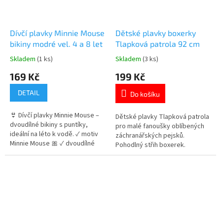
Dívčí plavky Minnie Mouse
Dětské plavky boxerky
bikiny modré vel. 4 a 8 let
Tlapková patrola 92 cm
Skladem
(1 ks)
Skladem
(3 ks)
Průměrné
Průměrné
hodnocení
hodnocení
169 Kč
199 Kč
produktu
produktu
je
je
DETAIL
Do košíku
5,0
5,0
z
z
👙 Dívčí plavky Minnie Mouse –
5
5
Dětské plavky Tlapková patrola
dvoudílné bikiny s puntíky,
hvězdiček.
hvězdiček.
pro malé fanoušky oblíbených
ideální na léto k vodě. ✓ motiv
záchranářských pejsků.
Minnie Mouse 🎀 ✓ dvoudílné
Pohodlný střih boxerek.
provedení (bikiny) ✓ pohodlný a
Elastický pas pro pohodlné
pružný materiál 👉 Více
nošení. Rychleschnoucí materiál
produktů s motivem Minnie
s příměsí elastanu. Velikost 92
Mouse
cm (cca 2 roky). 👉 Více
produktů Paw Patrol