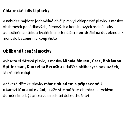
p
r
Chlapecké i dívčí plavky
v
k
V nabídce najdete jednodílné dívčí plavky i chlapecké plavky s motivy
y
oblíbených pohádkových, filmových a komiksových hrdinů. Díky
v
pohodlnému střihu a kvalitním materiálům jsou ideální na dovolenou, k
ý
moři, do bazénu i na koupaliště.
p
i
s
Oblíbené licenční motivy
u
Vyberte si dětské plavky s motivy
Minnie Mouse, Cars, Pokémon,
Spiderman, Kouzelná Beruška
a dalších oblíbených postaviček,
které děti milují.
Veškeré dětské plavky
máme skladem a připravené k
okamžitému odeslání
, takže si je můžete objednat s rychlým
doručením a být připraveni na letní dobrodružství.
Z
á