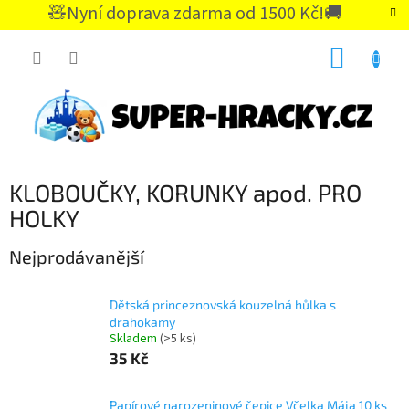
Přejít
🧸Nyní doprava zdarma od 1500 Kč!🚚
na
CZK
obsah
NÁKUP
KOŠÍK
KLOBOUČKY, KORUNKY apod. PRO
HOLKY
Nejprodávanější
Dětská princeznovská kouzelná hůlka s
drahokamy
Skladem
(>5 ks)
35 Kč
Papírové narozeninové čepice Včelka Mája 10 ks