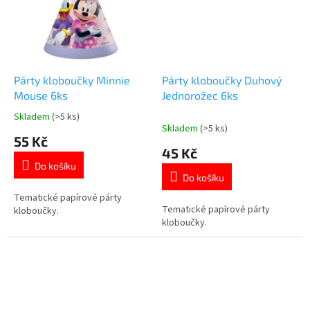
Párty kloboučky Minnie
Párty kloboučky Duhový
Mouse 6ks
Jednorožec 6ks
Skladem
(>5 ks)
Průměrné
Skladem
(>5 ks)
hodnocení
55 Kč
produktu
45 Kč
je
Do košíku
5,0
Do košíku
z
5
Tematické papírové párty
Tematické papírové párty
hvězdiček.
kloboučky.
kloboučky.