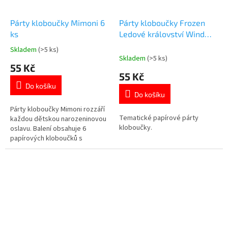
Párty kloboučky Mimoni 6
Párty kloboučky Frozen
ks
Ledové království Wind
Spirit 6ks
Skladem
(>5 ks)
Průměrné
Skladem
(>5 ks)
hodnocení
55 Kč
produktu
55 Kč
je
Do košíku
5,0
Do košíku
z
5
Párty kloboučky Mimoni rozzáří
Tematické papírové párty
hvězdiček.
každou dětskou narozeninovou
kloboučky.
oslavu. Balení obsahuje 6
papírových kloboučků s
gumičkou. Rozměr cca 16 × 16
cm. Oficiální licence Mimoni.
👉 Více produktů s motivem
Mimoni