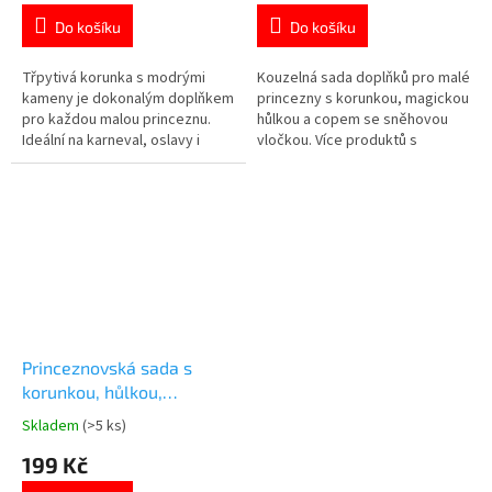
je
je
Do košíku
Do košíku
4,8
4,8
z
z
5
5
Třpytivá korunka s modrými
Kouzelná sada doplňků pro malé
hvězdiček.
hvězdiček.
kameny je dokonalým doplňkem
princezny s korunkou, magickou
pro každou malou princeznu.
hůlkou a copem se sněhovou
Ideální na karneval, oslavy i
vločkou. Více produktů s
každodenní hraní. Více produktů
motivem 👉 PRINCEZEN
s motivem 👉 PRINCEZEN
Princeznovská sada s
korunkou, hůlkou,
rukavicemi a copem -
Skladem
(>5 ks)
Průměrné
růžová 4 ks
hodnocení
199 Kč
produktu
je