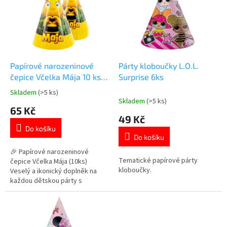
k
i
t
s
ů
p
r
o
d
Papírové narozeninové
Párty kloboučky L.O.L.
u
čepice Včelka Mája 10 ks –
Surprise 6ks
k
Dětská párty výzdoba s
Skladem
(>5 ks)
Průměrné
t
gumičkou
Skladem
(>5 ks)
hodnocení
65 Kč
ů
produktu
49 Kč
je
Do košíku
5,0
Do košíku
z
5
🎉 Papírové narozeninové
Tematické papírové párty
hvězdiček.
čepice Včelka Mája (10ks)
kloboučky.
Veselý a ikonický doplněk na
každou dětskou párty s
potiskem oblíbené pohádkové
postavičky.