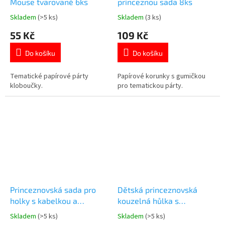
Mouse tvarované 6ks
princeznou sada 8ks
Skladem
(>5 ks)
Skladem
(3 ks)
Průměrné
Průměrné
hodnocení
hodnocení
55 Kč
109 Kč
produktu
produktu
je
je
Do košíku
Do košíku
5,0
5,0
z
z
5
5
Tematické papírové párty
Papírové korunky s gumičkou
hvězdiček.
hvězdiček.
kloboučky.
pro tematickou párty.
Princeznovská sada pro
Dětská princeznovská
holky s kabelkou a
kouzelná hůlka s
doplňky 4 ks
drahokamy
Skladem
(>5 ks)
Skladem
(>5 ks)
Průměrné
Průměrné