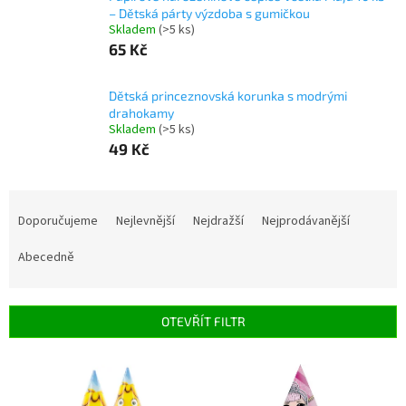
– Dětská párty výzdoba s gumičkou
Skladem
(>5 ks)
65 Kč
Dětská princeznovská korunka s modrými
drahokamy
Skladem
(>5 ks)
49 Kč
Ř
a
Doporučujeme
Nejlevnější
Nejdražší
Nejprodávanější
z
e
Abecedně
n
í
p
OTEVŘÍT FILTR
r
o
V
d
ý
u
p