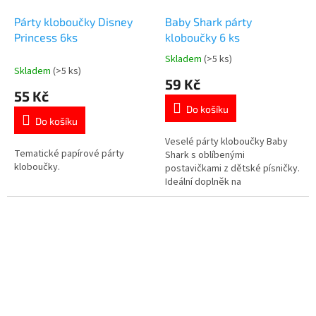
Párty kloboučky Disney
Baby Shark párty
Princess 6ks
kloboučky 6 ks
Skladem
(>5 ks)
Průměrné
Skladem
(>5 ks)
hodnocení
59 Kč
produktu
55 Kč
je
Do košíku
5,0
Do košíku
z
5
Veselé párty kloboučky Baby
Tematické papírové párty
hvězdiček.
Shark s oblíbenými
kloboučky.
postavičkami z dětské písničky.
Ideální doplněk na
narozeninovou oslavu nebo
tematickou párty. Více produktů
s motivem 👉 BABY SHARK