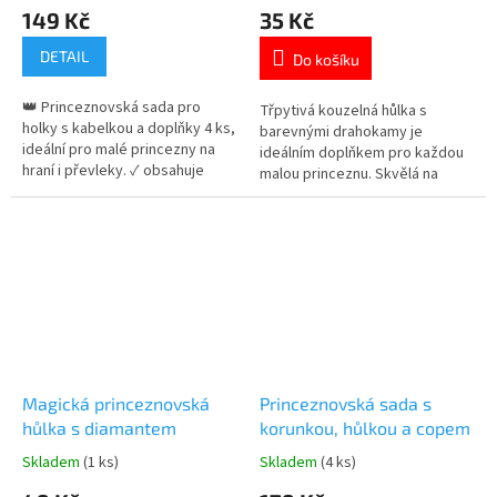
hodnocení
hodnocení
149 Kč
35 Kč
produktu
produktu
je
je
DETAIL
Do košíku
5,0
5,0
z
z
👑 Princeznovská sada pro
5
5
Třpytivá kouzelná hůlka s
holky s kabelkou a doplňky 4 ks,
hvězdiček.
hvězdiček.
barevnými drahokamy je
ideální pro malé princezny na
ideálním doplňkem pro každou
hraní i převleky. ✓ obsahuje
malou princeznu. Skvělá na
kabelku, korunku, náušnice a
hraní, karneval i pohádkové
hůlku ✓ třpytivý design s
převleky. Více produktů s
„diamanty“ ✓ ideální jako dárek
motivem 👉 PRINCEZEN
pro holky 👉 Více produktů s
motivem princezen
Magická princeznovská
Princeznovská sada s
hůlka s diamantem
korunkou, hůlkou a copem
Skladem
(1 ks)
Skladem
(4 ks)
Průměrné
Průměrné
hodnocení
hodnocení