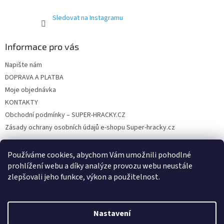
p
i
Sledovat na Instagramu
s
u
Informace pro vás
Napište nám
DOPRAVA A PLATBA
Moje objednávka
KONTAKTY
Obchodní podmínky – SUPER-HRACKY.CZ
Zásady ochrany osobních údajů e-shopu Super-hracky.cz
Používáme cookies, abychom Vám umožnili pohodlné
prohlížení webu a díky analýze provozu webu neustále
Instagram
zlepšovali jeho funkce, výkon a použitelnost.
Nastavení
Vytvořil Shoptet