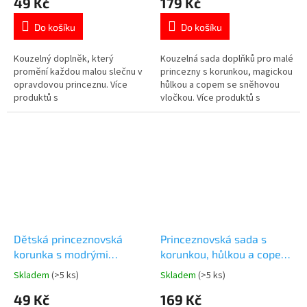
49 Kč
179 Kč
produktu
produktu
je
je
Do košíku
Do košíku
5,0
5,0
z
z
5
5
Kouzelný doplněk, který
Kouzelná sada doplňků pro malé
hvězdiček.
hvězdiček.
promění každou malou slečnu v
princezny s korunkou, magickou
opravdovou princeznu. Více
hůlkou a copem se sněhovou
produktů s
vločkou. Více produktů s
motivem 👉 PRINCEZEN
motivem 👉 FROZEN
Dětská princeznovská
Princeznovská sada s
korunka s modrými
korunkou, hůlkou a copem
drahokamy
3 ks
Skladem
(>5 ks)
Skladem
(>5 ks)
Průměrné
Průměrné
hodnocení
hodnocení
49 Kč
169 Kč
produktu
produktu