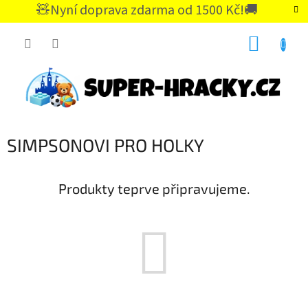
Přejít
🧸Nyní doprava zdarma od 1500 Kč!🚚
na
CZK
obsah
NÁKUP
KOŠÍK
SIMPSONOVI PRO HOLKY
Produkty teprve připravujeme.