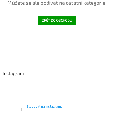
Můžete se ale podívat na ostatní kategorie.
ZPĚT DO OBCHODU
Z
á
p
a
Instagram
t
í
Sledovat na Instagramu