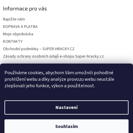
Informace pro vás
Napište nám
DOPRAVA A PLATBA
Moje objednávka
KONTAKTY
Obchodní podmínky – SUPER-HRACKY.CZ
Zásady ochrany osobních údajů e-shopu Super-hracky.cz
Používáme cookies, abychom Vám umožnili pohodlné
prohlížení webu a díky analýze provozu webu neustále
Instagram
zlepšovali jeho funkce, výkon a použitelnost.
Nastavení
Vytvořil Shoptet
Souhlasím
Copyright 2026
SUPER-HRACKY.CZ
. Všechna práva vyhrazena.