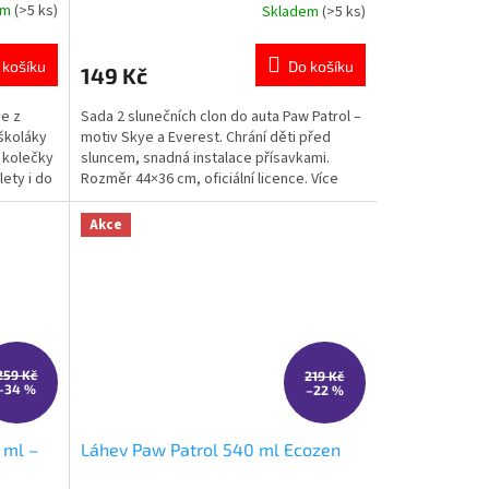
em
(>5 ks)
Skladem
(>5 ks)
Průměrné
hodnocení
produktu
 košíku
Do košíku
149 Kč
je
5,0
ye z
Sada 2 slunečních clon do auta Paw Patrol –
z
dškoláky
motiv Skye a Everest. Chrání děti před
5
s kolečky
sluncem, snadná instalace přísavkami.
hvězdiček.
ety i do
Rozměr 44×36 cm, oficiální licence. Více
adem Více
produktů s motivem 👉 TLAPKOVÉ
PATROLY
Akce
259 Kč
219 Kč
–34 %
–22 %
 ml –
Láhev Paw Patrol 540 ml Ecozen