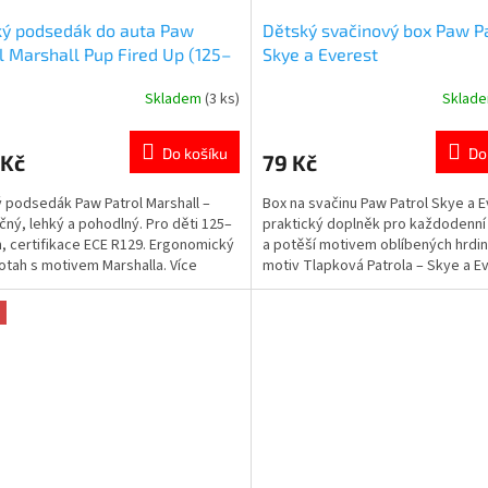
ký podsedák do auta Paw
Dětský svačinový box Paw P
l Marshall Pup Fired Up (125–
Skye a Everest
m)
Skladem
(3 ks)
Sklad
rné
Průměrné
cení
hodnocení
ktu
produktu
Do košíku
Do
 Kč
79 Kč
je
5,0
 podsedák Paw Patrol Marshall –
Box na svačinu Paw Patrol Skye a E
z
ný, lehký a pohodlný. Pro děti 125–
praktický doplněk pro každodenní
5
, certifikace ECE R129. Ergonomický
a potěší motivem oblíbených hrdin
ček.
hvězdiček.
potah s motivem Marshalla. Více
motiv Tlapková Patrola – Skye a E
ktů s motivem 👉 TLAPKOVÉ
plast bez BPA – bezpečný pro děti
LY
kompaktní a odolné provedení 👉 
produktů s motivem Tlapková Patr