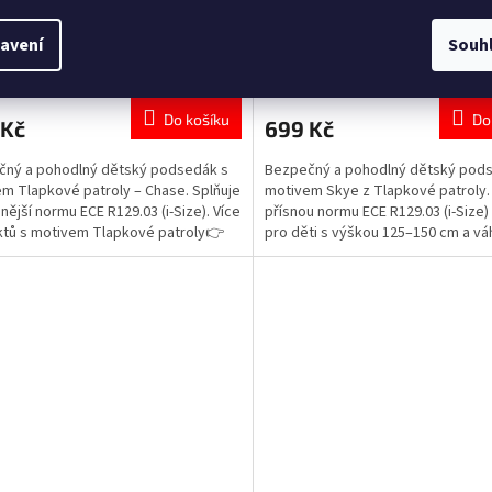
50 cm / 22–36 kg
125–150 cm / 22–36 kg
avení
Souh
Skladem
(>5 ks)
Sklad
rné
Průměrné
cení
hodnocení
ktu
produktu
Do košíku
Do
 Kč
699 Kč
je
5,0
čný a pohodlný dětský podsedák s
Bezpečný a pohodlný dětský pod
z
m Tlapkové patroly – Chase. Splňuje
motivem Skye z Tlapkové patroly.
5
snější normu ECE R129.03 (i-Size). Více
přísnou normu ECE R129.03 (i-Size) 
ček.
hvězdiček.
tů s motivem Tlapkové patroly👉
pro děti s výškou 125–150 cm a vá
36 kg. Objevte i další produkty s 
Skye 👉 zde.