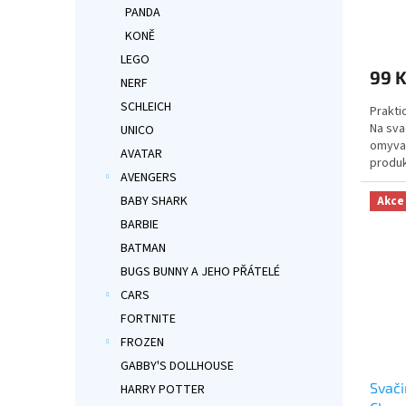
PANDA
Průmě
KONĚ
hodno
LEGO
produ
99 
je
NERF
5,0
SCHLEICH
Prakti
z
Na sva
5
UNICO
omyvat
hvězdi
AVATAR
produ
AVENGERS
PATRO
BABY SHARK
Akce
BARBIE
BATMAN
BUGS BUNNY A JEHO PŘÁTELÉ
CARS
FORTNITE
FROZEN
GABBY'S DOLLHOUSE
Svači
HARRY POTTER