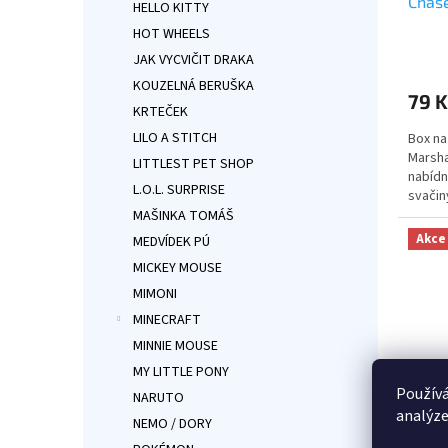
Chase
HELLO KITTY
HOT WHEELS
Průmě
JAK VYCVIČIT DRAKA
hodno
produ
KOUZELNÁ BERUŠKA
79 K
je
KRTEČEK
5,0
LILO A STITCH
Box na
z
Marsha
5
LITTLEST PET SHOP
nabídn
hvězdi
L.O.L. SURPRISE
svačin
Marsha
MAŠINKA TOMÁŠ
děti ✓
Akce
MEDVÍDEK PÚ
motive
MICKEY MOUSE
MIMONI
MINECRAFT
MINNIE MOUSE
MY LITTLE PONY
Používá
NARUTO
analýze
NEMO / DORY
Dětsk