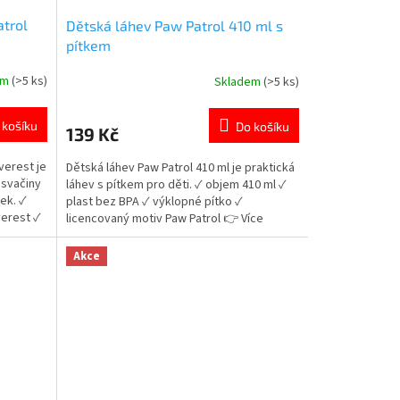
atrol
Dětská láhev Paw Patrol 410 ml s
pítkem
em
(>5 ks)
Skladem
(>5 ks)
Průměrné
hodnocení
produktu
 košíku
Do košíku
139 Kč
je
5,0
verest je
Dětská láhev Paw Patrol 410 ml je praktická
z
 svačiny
láhev s pítkem pro děti. ✓ objem 410 ml ✓
5
ek. ✓
plast bez BPA ✓ výklopné pítko ✓
hvězdiček.
verest ✓
licencovaný motiv Paw Patrol 👉 Více
 ✓
produktů Paw Patrol
Více
Akce
ola