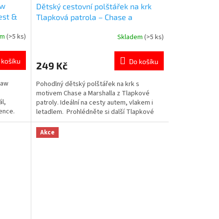
aw
Dětský cestovní polštářek na krk
est &
Tlapková patrola – Chase a
Marshall | pohodlí na cesty
em
(>5 ks)
Skladem
(>5 ks)
Průměrné
hodnocení
produktu
 košíku
Do košíku
249 Kč
je
5,0
Paw
Pohodlný dětský polštářek na krk s
z
motivem Chase a Marshalla z Tlapkové
5
l,
patroly. Ideální na cesty autem, vlakem i
hvězdiček.
cence.
letadlem. Prohlédněte si další Tlapkové
PKOVÉ
patroly produkty👉 zde
Akce