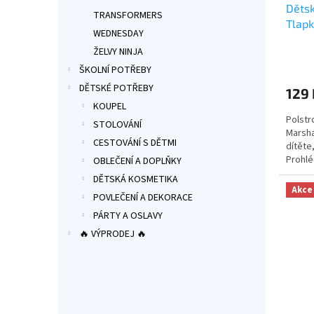
Dětsk
TRANSFORMERS
Tlapk
WEDNESDAY
Marsh
ŽELVY NINJA
Průmě
such
hodno
ŠKOLNÍ POTŘEBY
produ
DĚTSKÉ POTŘEBY
129 
je
KOUPEL
5,0
Polstr
z
STOLOVÁNÍ
Marsha
5
CESTOVÁNÍ S DĚTMI
dítěte
hvězdi
Prohlé
OBLEČENÍ A DOPLŇKY
produ
DĚTSKÁ KOSMETIKA
Akce
POVLEČENÍ A DEKORACE
PÁRTY A OSLAVY
🔥 VÝPRODEJ 🔥