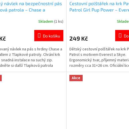
ý návlek na bezpečnostní pás
Cestovní polštářek na krk P
ová patrola – Chase a
Patrol Girl Pup Power – Ever
all | Pohodlný chránič se
Skye
Skladem
(1 ks)
Sklad
rné
Průměrné
ým zipem
cení
hodnocení
ktu
produktu
Do košíku
Do
Kč
249 Kč
je
5,0
ovaný návlek na pás s hrdiny Chase a
Dětský cestovní polštářek na krk 
z
llem z Tlapkové patroly. Chrání krk
Patrol s motivem Everest a Skye.
5
, snadná instalace na suchý zip.
Ergonomický tvar, příjemný materiá
ček.
hvězdiček.
dněte si další Tlapková patrola
rozměry cca 31×26 cm. Oficiální li
kty👉 zde
Více produktů s motivem 👉 TLA
PATROLY
Akce