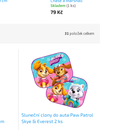
9 cm
Chase a Marshall
Skladem
(1 ks)
79 Kč
31
položek celkem
Sluneční clony do auta Paw Patrol
cm
Skye & Everest 2 ks