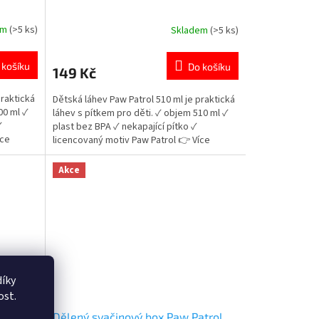
em
(>5 ks)
Skladem
(>5 ks)
Průměrné
hodnocení
produktu
 košíku
Do košíku
149 Kč
je
5,0
praktická
Dětská láhev Paw Patrol 510 ml je praktická
z
00 ml ✓
láhev s pítkem pro děti. ✓ objem 510 ml ✓
5
✓
plast bez BPA ✓ nekapající pítko ✓
hvězdiček.
íce
licencovaný motiv Paw Patrol 👉 Více
produktů Paw Patrol
Akce
íky
ost.
ye –
Dělený svačinový box Paw Patrol