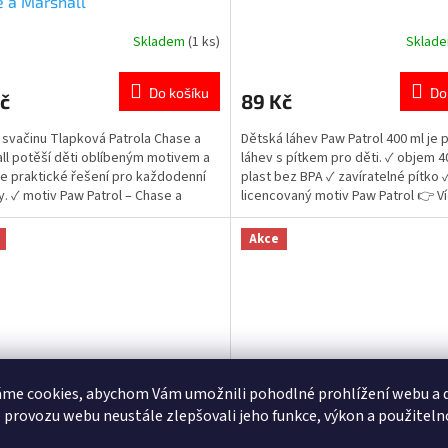
 a Marshall
Skladem
(1 ks)
Sklad
rné
Průměrné
cení
hodnocení
ktu
produktu
Do košíku
Do
č
89 Kč
je
5,0
 svačinu Tlapková Patrola Chase a
Dětská láhev Paw Patrol 400 ml je 
z
ll potěší děti oblíbeným motivem a
láhev s pítkem pro děti. ✓ objem 4
5
e praktické řešení pro každodenní
plast bez BPA ✓ zavíratelné pítko 
ček.
hvězdiček.
y. ✓ motiv Paw Patrol – Chase a
licencovaný motiv Paw Patrol 👉 V
ll ✓ plast bez BPA – bezpečný pro
produktů Paw Patrol
 pevné uzavírání 👉 Více produktů s
Akce
m Tlapková Patrola
me cookies, abychom Vám umožnili pohodlné prohlížení webu a d
 provozu webu neustále zlepšovali jeho funkce, výkon a použiteln
ý podsedák do auta Chase –
Dětský podsedák do auta Sk