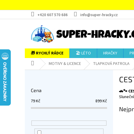
Přejít
na
obsah
+420 607 570 686
info@super-hracky.cz
🎁 RYCHLÝ RÁDCE
🏖️ LÉTO
HRAČKY
P
Domů
MOTIVY & LICENCE
TLAPKOVÁ PATROLA
P
CES
o
s
Cena
🚗🐾 C
t
Sluneční
r
79
Kč
899
Kč
a
Nejpr
n
n
í
p