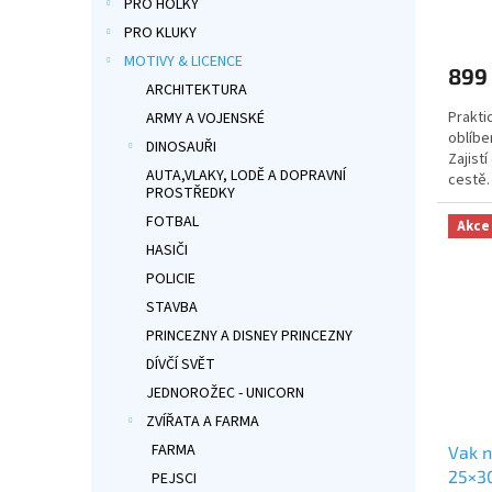
PRO HOLKY
Průmě
PRO KLUKY
hodno
produ
MOTIVY & LICENCE
899
je
ARCHITEKTURA
5,0
Prakti
z
ARMY A VOJENSKÉ
oblíbe
5
DINOSAUŘI
Zajist
hvězdi
AUTA,VLAKY, LODĚ A DOPRAVNÍ
cestě.
PROSTŘEDKY
za krk
ideáln
FOTBAL
Akce
produk
HASIČI
POLICIE
STAVBA
PRINCEZNY A DISNEY PRINCEZNY
DÍVČÍ SVĚT
JEDNOROŽEC - UNICORN
ZVÍŘATA A FARMA
FARMA
Vak n
25×3
PEJSCI