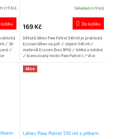
em
(>5 ks)
Skladem
(>5 ks)
Průměrné
hodnocení
produktu
 košíku
Do košíku
169 Kč
je
5,0
praktická
Dětská láhev Paw Patrol 540 ml je praktická
z
ml ✓ 3D
Ecozen láhev na pití. ✓ objem 540 ml ✓
5
ozen) ✓
materiál Ecozen (bez BPA) ✓ lehká a odolná
hvězdiček.
íce
✓ licencovaný motiv Paw Patrol 👉 Více
produktů Paw Patrol
Akce
pítkem
Láhev Paw Patrol 510 ml s pítkem