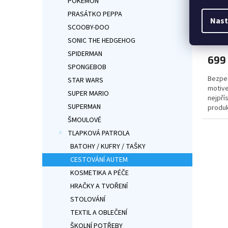
POKÉMON
125–1
PRASÁTKO PEPPA
Nast
SCOOBY-DOO
Průmě
SONIC THE HEDGEHOG
hodno
produ
SPIDERMAN
699
je
SPONGEBOB
5,0
Bezpe
z
STAR WARS
motive
5
SUPER MARIO
nejpří
hvězdi
SUPERMAN
produk
zde
ŠMOULOVÉ
TLAPKOVÁ PATROLA
BATOHY / KUFRY / TAŠKY
CESTOVÁNÍ AUTEM
KOSMETIKA A PÉČE
HRAČKY A TVOŘENÍ
STOLOVÁNÍ
TEXTIL A OBLEČENÍ
ŠKOLNÍ POTŘEBY