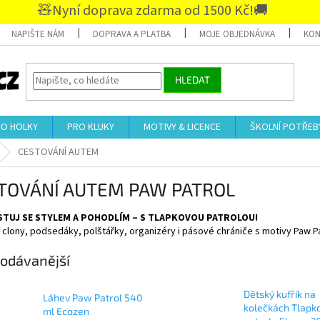
🧸Nyní doprava zdarma od 1500 Kč!🚚
NAPIŠTE NÁM
DOPRAVA A PLATBA
MOJE OBJEDNÁVKA
KON
HLEDAT
RO HOLKY
PRO KLUKY
MOTIVY & LICENCE
ŠKOLNÍ POTŘEB
CESTOVÁNÍ AUTEM
TOVÁNÍ AUTEM PAW PATROL
ESTUJ SE STYLEM A POHODLÍM – S TLAPKOVOU PATROLOU!
 clony, podsedáky, polštářky, organizéry i pásové chrániče s motivy Paw P
odávanější
Dětský kufřík na
Láhev Paw Patrol 540
kolečkách Tlapk
ml Ecozen