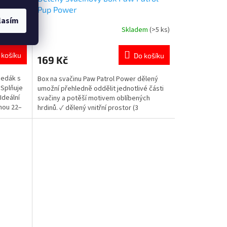
Pup Power
lasím
em
(>5 ks)
Skladem
(>5 ks)
Průměrné
hodnocení
produktu
 košíku
Do košíku
169 Kč
je
5,0
sedák s
Box na svačinu Paw Patrol Power dělený
z
 Splňuje
umožní přehledně oddělit jednotlivé části
5
Ideální
svačiny a potěší motivem oblíbených
hvězdiček.
hou 22–
hrdinů. ✓ dělený vnitřní prostor (3
motivem
přihrádky) ✓ plast bez BPA – bezpečný pro
děti ✓ pevné a spolehlivé uzavírání 👉 Více
produktů s motivem Tlapková Patrola