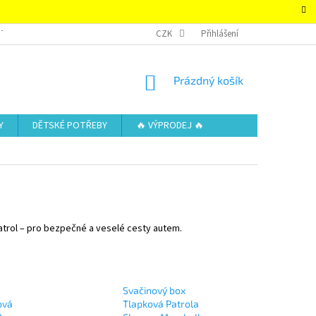
TAKTY
OBCHODNÍ PODMÍNKY – SUPER-HRACKY.CZ
CZK
Přihlášení
ZÁSADY OCHRAN
NÁKUPNÍ
Prázdný košík
KOŠÍK
Y
DĚTSKÉ POTŘEBY
🔥 VÝPRODEJ 🔥
atrol – pro bezpečné a veselé cesty autem.
Svačinový box
ová
Tlapková Patrola