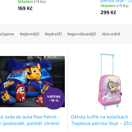
patrola Skye – 2
Skladem
(>5 ks)
Skladem
(>5 ks)
169 Kč
299 Kč
učujeme
Nejlevnější
Nejdražší
Nejprodávanější
Abecedně
1 077 Kč
–16 %
á sada do auta Paw Patrol –
Dětský kufřík na kolečkách
 (podsedák, polštář, chránič
Tlapková patrola Skye – 29 