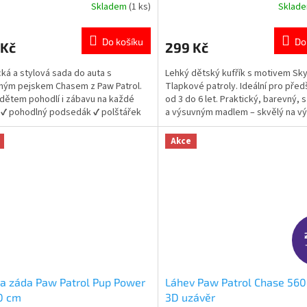
Skladem
(1 ks)
Sklad
rné
Průměrné
cení
hodnocení
ktu
produktu
Do košíku
Do
 Kč
299 Kč
je
5,0
cká a stylová sada do auta s
Lehký dětský kufřík s motivem Sk
z
ným pejskem Chasem z Paw Patrol.
Tlapkové patroly. Ideální pro pře
5
í dětem pohodlí i zábavu na každé
od 3 do 6 let. Praktický, barevný, 
ček.
hvězdiček.
 ✔ pohodlný podsedák ✔ polštářek
a výsuvným madlem – skvělý na výl
 ✔ chránič bezpečnostního pásu ✔
školky. Rychlé dodání – zboží skl
í na delší jízdy autem 👉 Více
produktů s motivem 👉 TLAPKOVÉ
Akce
tů s motivem Paw Patrol
PATROLY
a záda Paw Patrol Pup Power
Láhev Paw Patrol Chase 560
0 cm
3D uzávěr