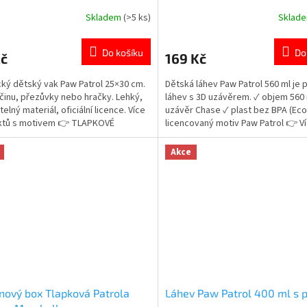
Skladem
(>5 ks)
Sklad
rné
Průměrné
cení
hodnocení
ktu
produktu
Do košíku
Do
Kč
169 Kč
je
5,0
cký dětský vak Paw Patrol 25×30 cm.
Dětská láhev Paw Patrol 560 ml je 
z
činu, přezůvky nebo hračky. Lehký,
láhev s 3D uzávěrem. ✓ objem 560 
5
elný materiál, oficiální licence. Více
uzávěr Chase ✓ plast bez BPA (Ec
ček.
hvězdiček.
ktů s motivem 👉 TLAPKOVÉ
licencovaný motiv Paw Patrol 👉 V
LY
produktů Paw Patrol
Akce
nový box Tlapková Patrola
Láhev Paw Patrol 400 ml s 