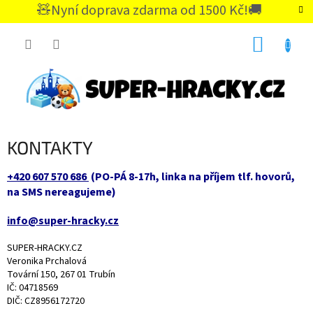
Přejít
🧸Nyní doprava zdarma od 1500 Kč!🚚
na
CZK
obsah
NÁKUP
KOŠÍK
KONTAKTY
+420 607 570 686
(PO-PÁ 8-17h, linka na příjem tlf. hovorů,
na SMS nereagujeme)
info@super-hracky.cz
SUPER-HRACKY.CZ
Veronika Prchalová
Tovární 150, 267 01 Trubín
IČ: 04718569
DIČ: CZ8956172720