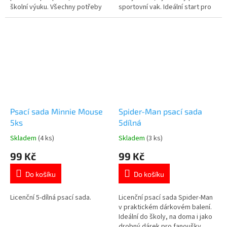
školní výuku. Všechny potřeby
sportovní vak. Ideální start pro
jsou přehledně uložené v
prvňáčky. Další produkty s
pevném plastovém obalu.
motivem Lilo a Stitch 👉 zde
Skvělá volba do školy, na doma i
na cesty. Oblíbený motiv
panenek L.O.L. Surprise! potěší
každou malou fanynku. 👉 Více...
Psací sada Minnie Mouse
Spider-Man psací sada
5ks
5dílná
Skladem
(4 ks)
Skladem
(3 ks)
Průměrné
Průměrné
hodnocení
hodnocení
99 Kč
99 Kč
produktu
produktu
je
je
Do košíku
Do košíku
5,0
5,0
z
z
5
5
Licenční 5-dílná psací sada.
Licenční psací sada Spider-Man
hvězdiček.
hvězdiček.
v praktickém dárkovém balení.
Ideální do školy, na doma i jako
drobný dárek pro fanoušky