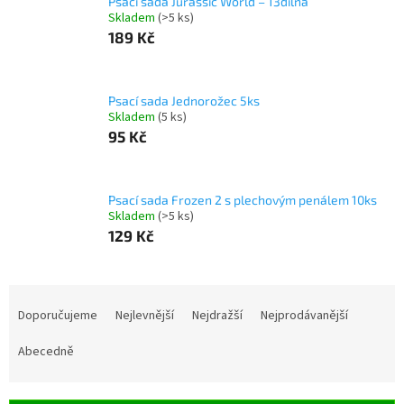
Psací sada Jurassic World – 13dílná
Skladem
(>5 ks)
189 Kč
Psací sada Jednorožec 5ks
Skladem
(5 ks)
95 Kč
Psací sada Frozen 2 s plechovým penálem 10ks
Skladem
(>5 ks)
129 Kč
Ř
a
Doporučujeme
Nejlevnější
Nejdražší
Nejprodávanější
z
e
Abecedně
n
í