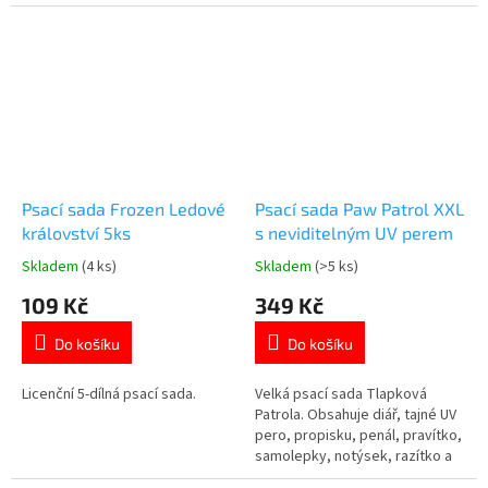
Součástí sady je kovový penál,
školáky i fanoušky Tlapkové
notýsek i základní školní
patroly. 👉 Více produktů Paw
pomůcky. Skvělý dárek pro
Patrol
všechny fanoušky panenek LOL
Surprise! Oficiální licence.
👉 Více produktů LOL...
Psací sada Frozen Ledové
Psací sada Paw Patrol XXL
království 5ks
s neviditelným UV perem
Skladem
(4 ks)
Skladem
(>5 ks)
Průměrné
Průměrné
hodnocení
hodnocení
109 Kč
349 Kč
produktu
produktu
je
je
Do košíku
Do košíku
5,0
4,7
z
z
5
5
Licenční 5-dílná psací sada.
Velká psací sada Tlapková
hvězdiček.
hvězdiček.
Patrola. Obsahuje diář, tajné UV
pero, propisku, penál, pravítko,
samolepky, notýsek, razítko a
další doplňky.4 Více produktů s