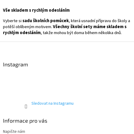
Vše skladem s rychlým odesláním
Vyberte si
sadu školních pomůcek
, která usnadní přípravu do školy a
potěší oblíbeným motivem.
Všechny školní sety máme skladem s
rychlým odesláním
, takže mohou být doma během několika dnů.
Z
á
p
a
Instagram
t
í
Sledovat na Instagramu
Informace pro vás
Napište nám