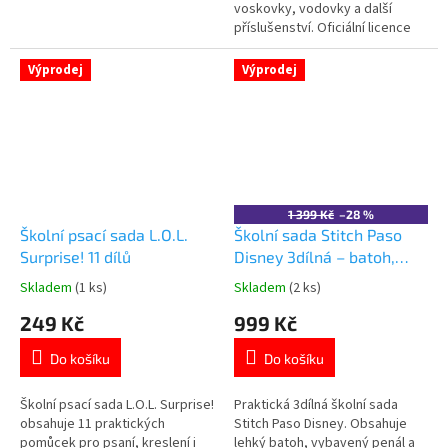
voskovky, vodovky a další
příslušenství. Oficiální licence
Paw Patrol. 🖌️🐾 Více produktů s
motivem 👉 TLAPKOVÉ
Výprodej
Výprodej
PATROLY
1 399 Kč
–28 %
Školní psací sada L.O.L.
Školní sada Stitch Paso
Surprise! 11 dílů
Disney 3dílná – batoh,
penál, vak
Skladem
(1 ks)
Skladem
(2 ks)
Průměrné
Průměrné
hodnocení
hodnocení
249 Kč
999 Kč
produktu
produktu
je
je
Do košíku
Do košíku
5,0
5,0
z
z
5
5
Školní psací sada L.O.L. Surprise!
Praktická 3dílná školní sada
hvězdiček.
hvězdiček.
obsahuje 11 praktických
Stitch Paso Disney. Obsahuje
pomůcek pro psaní, kreslení i
lehký batoh, vybavený penál a