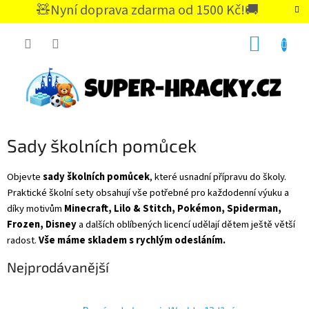
Přejít
🧸Nyní doprava zdarma od 1500 Kč!🚚
na
CZK
obsah
NÁKUP
KOŠÍK
Sady školních pomůcek
Objevte
sady školních pomůcek
, které usnadní přípravu do školy.
Praktické školní sety obsahují vše potřebné pro každodenní výuku a
díky motivům
Minecraft, Lilo & Stitch, Pokémon, Spiderman,
Frozen, Disney
a dalších oblíbených licencí udělají dětem ještě větší
radost.
Vše máme skladem s rychlým odesláním.
Nejprodávanější