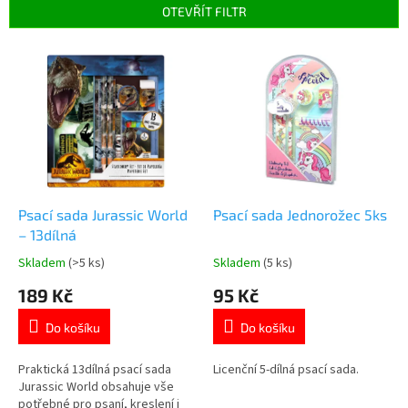
p
OTEVŘÍT FILTR
r
o
V
d
ý
u
p
k
i
t
s
ů
p
r
o
d
Psací sada Jurassic World
Psací sada Jednorožec 5ks
u
– 13dílná
k
Skladem
(>5 ks)
Skladem
(5 ks)
Průměrné
Průměrné
t
hodnocení
hodnocení
189 Kč
95 Kč
ů
produktu
produktu
je
je
Do košíku
Do košíku
5,0
4,7
z
z
5
5
Praktická 13dílná psací sada
Licenční 5-dílná psací sada.
hvězdiček.
hvězdiček.
Jurassic World obsahuje vše
potřebné pro psaní, kreslení i