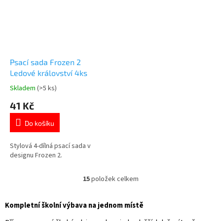
Psací sada Frozen 2
Ledové království 4ks
Skladem
(>5 ks)
Průměrné
hodnocení
41 Kč
produktu
je
Do košíku
5,0
z
5
Stylová 4-dílná psací sada v
hvězdiček.
designu Frozen 2.
15
položek celkem
O
v
l
Kompletní školní výbava na jednom místě
á
d