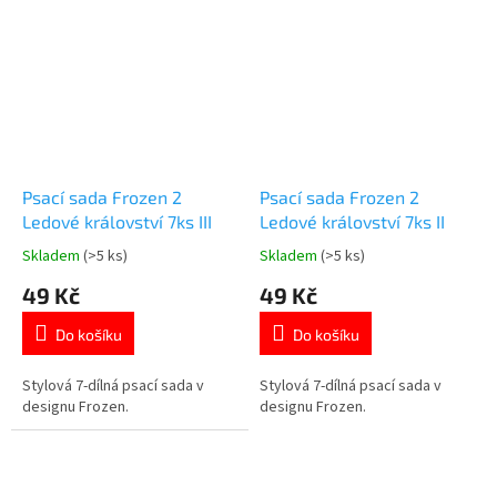
motivem 👉 TLAPKOVÉ
PATROLY
Psací sada Frozen 2
Psací sada Frozen 2
Ledové království 7ks III
Ledové království 7ks II
Skladem
(>5 ks)
Skladem
(>5 ks)
Průměrné
Průměrné
hodnocení
hodnocení
49 Kč
49 Kč
produktu
produktu
je
je
Do košíku
Do košíku
5,0
5,0
z
z
5
5
Stylová 7-dílná psací sada v
Stylová 7-dílná psací sada v
hvězdiček.
hvězdiček.
designu Frozen.
designu Frozen.