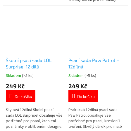
Marvel 🕷️✏️ Více produktů s
motivem 👉 SPIDERMAN
Školní psací sada LOL
Psací sada Paw Patrol –
Surprise! 12 dílů
12dílná
Skladem
(>5 ks)
Skladem
(>5 ks)
Průměrné
Průměrné
hodnocení
hodnocení
249 Kč
249 Kč
produktu
produktu
je
je
Do košíku
Do košíku
5,0
5,0
z
z
5
5
Stylová 12dílná školní psací
Praktická 12dílná psací sada
hvězdiček.
hvězdiček.
sada LOL Surprise! obsahuje vše
Paw Patrol obsahuje vše
potřebné pro psaní, kreslení i
potřebné pro psaní, kreslení i
poznámky v oblíbeném designu.
tvoření. Skvělý dárek pro malé