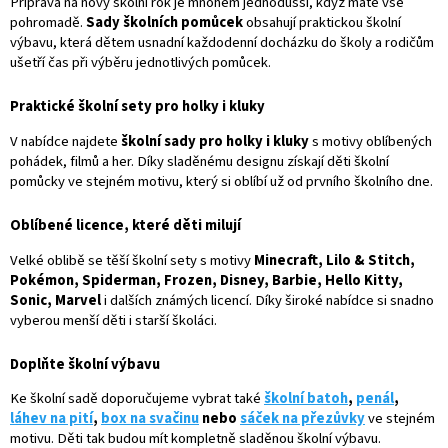
Příprava na nový školní rok je mnohem jednodušší, když máte vše
a
pohromadě.
Sady školních pomůcek
obsahují praktickou školní
c
výbavu, která dětem usnadní každodenní docházku do školy a rodičům
í
ušetří čas při výběru jednotlivých pomůcek.
p
r
Praktické školní sety pro holky i kluky
v
k
V nabídce najdete
školní sady pro holky i kluky
s motivy oblíbených
y
pohádek, filmů a her. Díky sladěnému designu získají děti školní
v
pomůcky ve stejném motivu, který si oblíbí už od prvního školního dne.
ý
p
Oblíbené licence, které děti milují
i
s
Velké oblibě se těší školní sety s motivy
Minecraft, Lilo & Stitch,
u
Pokémon, Spiderman, Frozen, Disney, Barbie, Hello Kitty,
Sonic, Marvel
i dalších známých licencí. Díky široké nabídce si snadno
vyberou menší děti i starší školáci.
Doplňte školní výbavu
Ke školní sadě doporučujeme vybrat také
školní batoh
,
penál
,
láhev na pití
,
box na svačinu
nebo
sáček na přezůvky
ve stejném
motivu. Děti tak budou mít kompletně sladěnou školní výbavu.