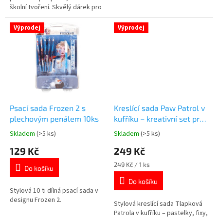
školní tvoření. Skvělý dárek pro
všechny fanoušky dinosaurů.
👉 Více produktů s motivem
Výprodej
Výprodej
dinosaurů
Psací sada Frozen 2 s
Kreslící sada Paw Patrol v
plechovým penálem 10ks
kufříku – kreativní set pro
děti
Skladem
(>5 ks)
Skladem
(>5 ks)
Průměrné
Průměrné
hodnocení
hodnocení
129 Kč
249 Kč
produktu
produktu
je
je
Měrná
249 Kč / 1 ks
Do košíku
5,0
4,9
cena:
z
z
Do košíku
5
5
Stylová 10-ti dílná psací sada v
hvězdiček.
hvězdiček.
designu Frozen 2.
Stylová kreslící sada Tlapková
Patrola v kufříku – pastelky, fixy,