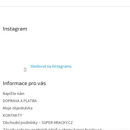
Z
á
p
a
Instagram
t
í
Sledovat na Instagramu
Informace pro vás
Napište nám
DOPRAVA A PLATBA
Moje objednávka
KONTAKTY
Obchodní podmínky – SUPER-HRACKY.CZ