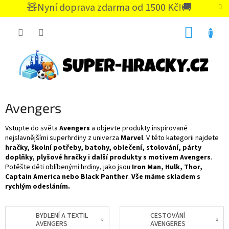
Přejít
🧸Nyní doprava zdarma od 1500 Kč!🚚
na
CZK
obsah
NÁKUP
KOŠÍK
Avengers
Vstupte do světa
Avengers
a objevte produkty inspirované
nejslavnějšími superhrdiny z univerza
Marvel
. V této kategorii najdete
hračky, školní potřeby, batohy, oblečení, stolování, párty
doplňky, plyšové hračky i další produkty s motivem Avengers
.
Potěšte děti oblíbenými hrdiny, jako jsou
Iron Man, Hulk, Thor,
Captain America nebo Black Panther
.
Vše máme skladem s
rychlým odesláním.
BYDLENÍ A TEXTIL
CESTOVÁNÍ
AVENGERS
AVENGERES