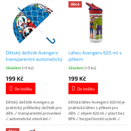
V
Akce
d
ý
u
p
k
i
t
s
ů
p
r
o
d
Dětský deštník Avengers
Láhev Avengers 620 ml s
u
transparentní automatický
pítkem
k
Skladem
(>5 ks)
Skladem
(>5 ks)
Průměrné
Průměrné
t
hodnocení
hodnocení
199 Kč
199 Kč
ů
produktu
produktu
je
je
Do košíku
Do košíku
4,9
5,0
z
z
5
5
Dětský deštník Avengers je
Dětská láhev Avengers 620 ml je
hvězdiček.
hvězdiček.
praktický průhledný deštník pro
praktická láhev s pítkem pro
děti. ✓ transparentní provedení
děti. ✓ objem 620 ml ✓ plast bez
✓ automatické otevírání ✓
BPA ✓ bezpečnostní uzávěr ✓
licencovaný motiv Avengers 👉
licencovaný motiv Avengers 👉
Více produktů Avengers
Více produktů Avengers