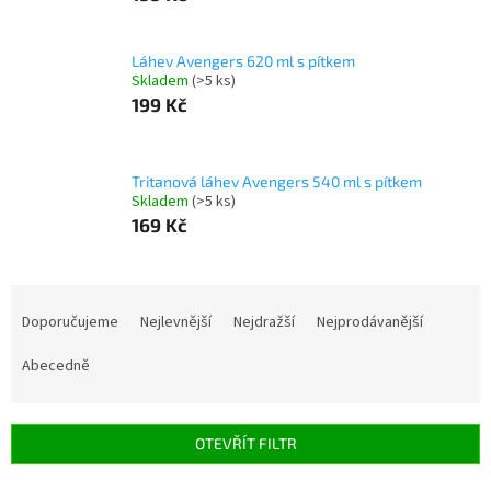
Láhev Avengers 620 ml s pítkem
Skladem
(>5 ks)
199 Kč
Tritanová láhev Avengers 540 ml s pítkem
Skladem
(>5 ks)
169 Kč
Ř
a
Doporučujeme
Nejlevnější
Nejdražší
Nejprodávanější
z
e
Abecedně
n
í
p
OTEVŘÍT FILTR
r
o