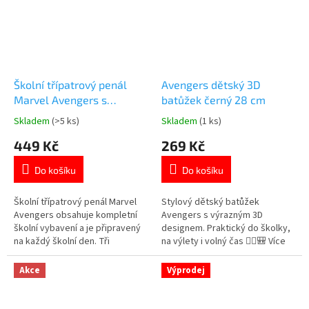
Školní třípatrový penál
Avengers dětský 3D
Marvel Avengers s
batůžek černý 28 cm
vybavením
Skladem
(>5 ks)
Skladem
(1 ks)
Průměrné
Průměrné
hodnocení
hodnocení
449 Kč
269 Kč
produktu
produktu
je
je
Do košíku
Do košíku
5,0
5,0
z
z
5
5
Školní třípatrový penál Marvel
Stylový dětský batůžek
hvězdiček.
hvězdiček.
Avengers obsahuje kompletní
Avengers s výrazným 3D
školní vybavení a je připravený
designem. Praktický do školky,
na každý školní den. Tři
na výlety i volný čas 🦸‍♂️🎒 Více
samostatná patra zajistí
produktů s
přehledné uspořádání školních
motivem 👉 AVENGERS
Akce
Výprodej
pomůcek. Oficiální licence
Marvel. 👉 Více produktů s
motivem Avengers