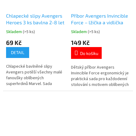
Chlapecké slipy Avengers
Příbor Avengers Invincible
Heroes 3 ks bavlna 2-8 let
Force – lžička a vidlička
Skladem
(>5 ks)
Skladem
(>5 ks)
Průměrné
Průměrné
hodnocení
hodnocení
69 Kč
149 Kč
produktu
produktu
je
je
DETAIL
Do košíku
5,0
5,0
z
z
Chlapecké bavlněné slipy
5
5
Dětský příbor Avengers
Avengers potěší všechny malé
hvězdiček.
hvězdiček.
Invincible Force ergonomický je
fanoušky oblíbených
praktická sada pro každodenní
superhrdinů Marvel. Sada
stolování s motivem oblíbených
obsahuje 3 slipy s různými
superhrdinů. ✓ ergonomický
motivy Avengers. Pružný pas
tvar pro malé ruce ✓ kombinace
zajišťuje pohodlné nošení po
plastu bez BPA a nerezové oceli
celý den. Příjemný materiál je
✓ oficiální licence Marvel 👉
šetrný k dětské pokožce.
Více produktů s motivem
Oficiálně licencovaný produkt
Avengers
Marvel. 👉 Více produktů...