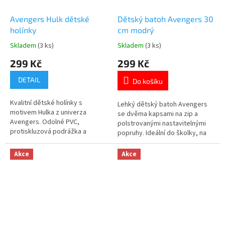
Avengers Hulk dětské
Dětský batoh Avengers 30
holínky
cm modrý
Skladem
(3 ks)
Skladem
(3 ks)
Průměrné
Průměrné
hodnocení
hodnocení
299 Kč
299 Kč
produktu
produktu
je
je
DETAIL
Do košíku
5,0
5,0
z
z
Kvalitní dětské holínky s
5
5
Lehký dětský batoh Avengers
motivem Hulka z univerza
hvězdiček.
hvězdiček.
se dvěma kapsami na zip a
Avengers. Odolné PVC,
polstrovanými nastavitelnými
protiskluzová podrážka a
popruhy. Ideální do školky, na
textilní límec se stahovací
výlety i volný čas. Více produktů
šňůrkou. Oficiální licence Marvel.
s motivem 👉 AVENGERS
Akce
Akce
Více produktů s
motivem 👉 AVENGERS