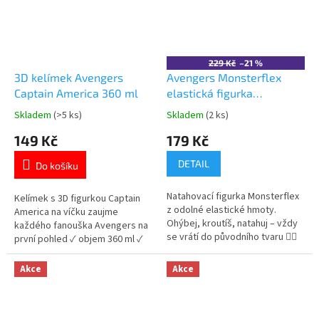
229 Kč
–21 %
3D kelímek Avengers
Avengers Monsterflex
Captain America 360 ml
elastická figurka
superhrdina
Skladem
(>5 ks)
Skladem
(2 ks)
Průměrné
Průměrné
hodnocení
hodnocení
149 Kč
179 Kč
produktu
produktu
je
je
DETAIL
Do košíku
5,0
5,0
z
z
Natahovací figurka Monsterflex
5
5
Kelímek s 3D figurkou Captain
z odolné elastické hmoty.
hvězdiček.
hvězdiček.
America na víčku zaujme
Ohýbej, kroutíš, natahuj – vždy
každého fanouška Avengers na
se vrátí do původního tvaru 🦸‍♂️
první pohled ✓ objem 360 ml ✓
Více produktů s
3D figurka na víčku ✓
motivem 👉 AVENGERS
integrované brčko ✓ oficiální
Akce
Akce
licence Marvel 👉 Více produktů
Avengers