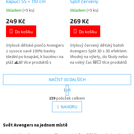
kapucí 55 × 110 cm
Split červený
Skladem
(>5 ks)
Skladem
(>5 ks)
Průměrné
Průměrné
hodnocení
hodnocení
249 Kč
269 Kč
produktu
produktu
je
je
Do košíku
Do košíku
5,0
5,0
z
z
5
5
Stylové dětské pončo Avengers
Stylový červený dětský batoh
hvězdiček.
hvězdiček.
z vysoce savé 100% bavlny.
Avengers Split 3D s 3D efektem.
Ideální po koupání, k bazénu i na
Vhodný na výlety, do školy nebo
pláž 🌊🛀 Více produktů s
na volný čas 🎒💥 Více produktů
motivem 👉 AVENGERS
s motivem 👉 AVENGERS
NAČÍST 30 DALŠÍCH
S
1
6
t
O
r
159
položek celkem
v
á
l
NAHORU
n
á
k
d
o
v
a
Svět Avengers na jednom místě
á
c
n