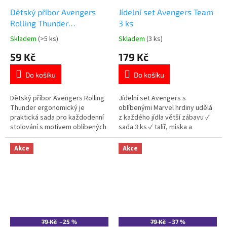
Dětský příbor Avengers
Jídelní set Avengers Team
Rolling Thunder
3 ks
ergonomický – lžíce a
Skladem
(>5 ks)
Skladem
(3 ks)
Průměrné
Průměrné
vidlička
hodnocení
hodnocení
59 Kč
179 Kč
produktu
produktu
je
je
Do košíku
Do košíku
5,0
5,0
z
z
5
5
Dětský příbor Avengers Rolling
Jídelní set Avengers s
hvězdiček.
hvězdiček.
Thunder ergonomický je
oblíbenými Marvel hrdiny udělá
praktická sada pro každodenní
z každého jídla větší zábavu ✓
stolování s motivem oblíbených
sada 3 ks ✓ talíř, miska a
superhrdinů. ✓ ergonomický
kelímek ✓ plast bez BPA ✓
tvar pro malé ruce ✓ bezpečný
oficiální licence Avengers 👉
Akce
Akce
plast bez BPA ✓ oficiální licence
Více produktů Avengers
Marvel 👉 Více produktů s
motivem Avengers
79 Kč
–25 %
79 Kč
–37 %