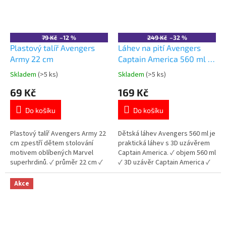
79 Kč
–12 %
249 Kč
–32 %
Plastový talíř Avengers
Láhev na pití Avengers
Army 22 cm
Captain America 560 ml –
3D uzávěr
Skladem
(>5 ks)
Skladem
(>5 ks)
Průměrné
Průměrné
hodnocení
hodnocení
69 Kč
169 Kč
produktu
produktu
je
je
Do košíku
Do košíku
5,0
5,0
z
z
5
5
Plastový talíř Avengers Army 22
Dětská láhev Avengers 560 ml je
hvězdiček.
hvězdiček.
cm zpestří dětem stolování
praktická láhev s 3D uzávěrem
motivem oblíbených Marvel
Captain America. ✓ objem 560 ml
superhrdinů. ✓ průměr 22 cm ✓
✓ 3D uzávěr Captain America ✓
lehký a odolný plast ✓ BPA free
bez BPA ✓ licencovaný motiv
materiál ✓ licencovaný motiv
Avengers 👉 Více produktů
Akce
Avengers 👉 Více produktů
Avengers
Avengers