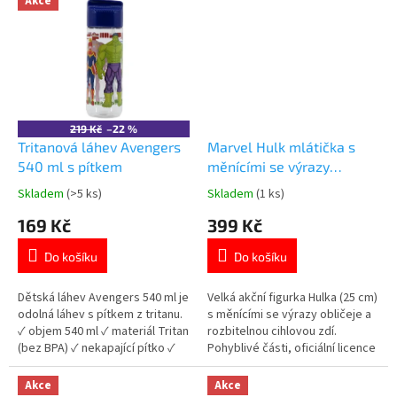
Akce
219 Kč
–22 %
Tritanová láhev Avengers
Marvel Hulk mlátička s
540 ml s pítkem
měnícími se výrazy
obličeje 25 cm
Skladem
(>5 ks)
Skladem
(1 ks)
Průměrné
Průměrné
hodnocení
hodnocení
169 Kč
399 Kč
produktu
produktu
je
je
Do košíku
Do košíku
5,0
5,0
z
z
5
5
Dětská láhev Avengers 540 ml je
Velká akční figurka Hulka (25 cm)
hvězdiček.
hvězdiček.
odolná láhev s pítkem z tritanu.
s měnícími se výrazy obličeje a
✓ objem 540 ml ✓ materiál Tritan
rozbitelnou cihlovou zdí.
(bez BPA) ✓ nekapající pítko ✓
Pohyblivé části, oficiální licence
licencovaný motiv Avengers 👉
Marvel. Více produktů s
Více produktů Avengers
motivem 👉 AVENGERS
Akce
Akce