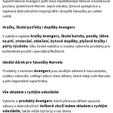
í
Superhrdinové Avengers patří mezi nejoblíbenější filmové a komiksové
í
p
postavy společnosti Marvel. Jejich odvaha, týmová spolupráce a
r
napínavá dobrodružství inspirují děti i dospělé fanoušky po celém
v
světě.
k
y
Hračky, školní potřeby i doplňky Avengers
v
ý
V nabídce najdete
hračky Avengers, školní batohy, penály, láhve
p
na pití, stolování, oblečení, bytové doplňky, plyšové hračky i
i
párty výzdobu
. Díky široké nabídce si snadno vyberete produkty pro
s
každodenní použití i speciální příležitosti.
u
Ideální dárek pro fanoušky Marvelu
Produkty s motivem
Avengers
jsou skvělým dárkem k narozeninám,
svátku i Vánocům. Udělají radost všem dětem, které milují svět Marvelu
a jeho legendární superhrdiny.
Vše skladem s rychlým odesláním
Vyberte si
produkty Avengers
, které přinesou dětem spoustu
zábavy a dobrodružství.
Veškeré zboží máme skladem s rychlým
odesláním
, takže může být brzy u vás doma.