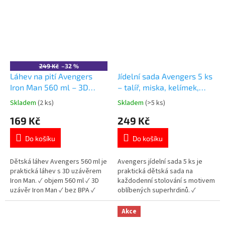
249 Kč
–32 %
Láhev na pití Avengers
Jídelní sada Avengers 5 ks
Iron Man 560 ml – 3D
– talíř, miska, kelímek,
uzávěr
příbory
Skladem
(2 ks)
Skladem
(>5 ks)
Průměrné
Průměrné
hodnocení
hodnocení
169 Kč
249 Kč
produktu
produktu
je
je
Do košíku
Do košíku
5,0
5,0
z
z
5
5
Dětská láhev Avengers 560 ml je
Avengers jídelní sada 5 ks je
hvězdiček.
hvězdiček.
praktická láhev s 3D uzávěrem
praktická dětská sada na
Iron Man. ✓ objem 560 ml ✓ 3D
každodenní stolování s motivem
uzávěr Iron Man ✓ bez BPA ✓
oblíbených superhrdinů. ✓
licencovaný motiv Avengers 👉
kompletní sada 5 ks ✓ plast bez
Více produktů Avengers
BPA – bezpečný pro děti ✓
Akce
vhodné do mikrovlnné trouby