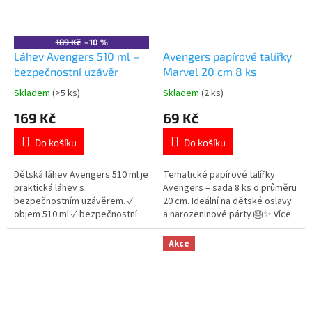
189 Kč
–10 %
Láhev Avengers 510 ml –
Avengers papírové talířky
bezpečnostní uzávěr
Marvel 20 cm 8 ks
Skladem
(>5 ks)
Skladem
(2 ks)
Průměrné
Průměrné
hodnocení
hodnocení
169 Kč
69 Kč
produktu
produktu
je
je
Do košíku
Do košíku
5,0
5,0
z
z
5
5
Dětská láhev Avengers 510 ml je
Tematické papírové talířky
hvězdiček.
hvězdiček.
praktická láhev s
Avengers – sada 8 ks o průměru
bezpečnostním uzávěrem. ✓
20 cm. Ideální na dětské oslavy
objem 510 ml ✓ bezpečnostní
a narozeninové párty 🎂✨ Více
uzávěr ✓ plast bez BPA ✓
produktů s
licencovaný motiv Avengers 👉
motivem 👉 AVENGERS
Akce
Více produktů Avengers