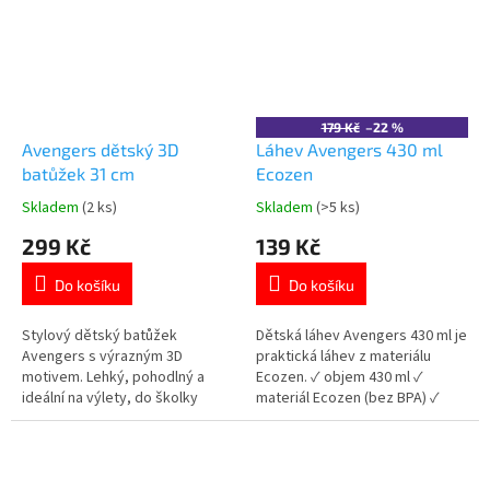
👉 Více produktů s motivem
Avengers
179 Kč
–22 %
Avengers dětský 3D
Láhev Avengers 430 ml
batůžek 31 cm
Ecozen
Skladem
(2 ks)
Skladem
(>5 ks)
Průměrné
Průměrné
hodnocení
hodnocení
299 Kč
139 Kč
produktu
produktu
je
je
Do košíku
Do košíku
5,0
5,0
z
z
5
5
Stylový dětský batůžek
Dětská láhev Avengers 430 ml je
hvězdiček.
hvězdiček.
Avengers s výrazným 3D
praktická láhev z materiálu
motivem. Lehký, pohodlný a
Ecozen. ✓ objem 430 ml ✓
ideální na výlety, do školky
materiál Ecozen (bez BPA) ✓
nebo na volný čas 🦸‍♂️🎒 Více
lehká a odolná ✓ licencovaný
produktů s
motiv Avengers 👉 Více
motivem 👉 AVENGERS
produktů Avengers