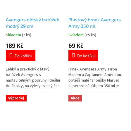
Avengers dětský batůžek
Plastový hrnek Avengers
modrý 29 cm
Army 350 ml
Skladem
(2 ks)
Skladem
(>5 ks)
Průměrné
Průměrné
hodnocení
hodnocení
189 Kč
69 Kč
produktu
produktu
je
je
Do košíku
Do košíku
5,0
5,0
z
z
5
5
Lehký a praktický dětský
Hrnek Avengers Army s Iron
hvězdiček.
hvězdiček.
batůžek Avengers s
Manem a Captainem Amerikou
nastavitelnými popruhy. Ideální
potěší malé fanoušky Marvel
do školky, na výlety i volný čas
superhrdinů. Objem 350 ml je
🦸‍♂️🎒 Více produktů s
vhodný pro dětské nápoje. Plast
motivem 👉 AVENGERS
bez BPA je bezpečný pro běžné
Výprodej
Akce
používání. Vhodný do
mikrovlnné trouby. Oficiální
licence Marvel. 👉 Více
produktů Avengers