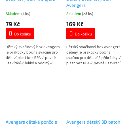
Avengers
Skladem
(4 ks)
Skladem
(>5 ks)
Průměrné
Průměrné
hodnocení
hodnocení
79 Kč
169 Kč
produktu
produktu
je
je
Do košíku
Do košíku
5,0
5,0
z
z
5
5
Dětský svačinový box Avengers
Dětský svačinový box Avengers
hvězdiček.
hvězdiček.
je praktický box na svačinu pro
dělený je praktický box na
děti. ✓ plast bez BPA ✓ pevné
svačinu pro děti. ✓ 3 přihrádky ✓
uzavírání ✓ lehký a odolný ✓
plast bez BPA ✓ pevné uzavírání
licencovaný motiv Avengers 👉
✓ licencovaný motiv Avengers
Více produktů s motivem
👉 Více produktů Avengers
Avengers
Avengers dětské pončo s
Avengers dětský 3D batoh