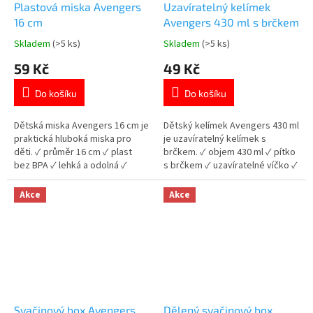
Plastová miska Avengers
Uzavíratelný kelímek
16 cm
Avengers 430 ml s brčkem
Skladem
(>5 ks)
Skladem
(>5 ks)
Průměrné
Průměrné
hodnocení
hodnocení
59 Kč
49 Kč
produktu
produktu
je
je
Do košíku
Do košíku
5,0
5,0
z
z
5
5
Dětská miska Avengers 16 cm je
Dětský kelímek Avengers 430 ml
hvězdiček.
hvězdiček.
praktická hluboká miska pro
je uzavíratelný kelímek s
děti. ✓ průměr 16 cm ✓ plast
brčkem. ✓ objem 430 ml ✓ pítko
bez BPA ✓ lehká a odolná ✓
s brčkem ✓ uzavíratelné víčko ✓
licencovaný motiv Avengers 👉
plast bez BPA 👉 Více produktů
Více produktů Avengers
Avengers
Akce
Akce
Svačinový box Avengers
Dělený svačinový box