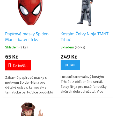
k
i
t
s
ů
p
r
o
d
Papírové masky Spider-
Kostým Želvy Ninja TMNT
u
Man – balení 6 ks
Trhač
k
Skladem
(3 ks)
Skladem
(>5 ks)
Průměrné
Průměrné
t
hodnocení
hodnocení
65 Kč
249 Kč
ů
produktu
produktu
je
je
DETAIL
Do košíku
5,0
5,0
z
z
Luxusní karnevalový kostým
5
5
Zábavné papírové masky s
Trhače z oblíbeného seriálu
hvězdiček.
hvězdiček.
motivem Spider‑Mana pro
Želvy Ninja pro malé fanoušky
dětské oslavy, karnevaly a
akčních dobrodružství. Více
tematické party. Více produktů
produktů s motivem 👉 ŽELVY
s motivem 👉 SPIDERMAN
NINJA