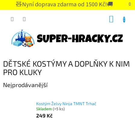
Přejít
🧸Nyní doprava zdarma od 1500 Kč!🚚
na
CZK
obsah
NÁKUP
KOŠÍK
DĚTSKÉ KOSTÝMY A DOPLŇKY K NIM
PRO KLUKY
Nejprodávanější
Kostým Želvy Ninja TMNT Trhač
Skladem
(>5 ks)
249 Kč