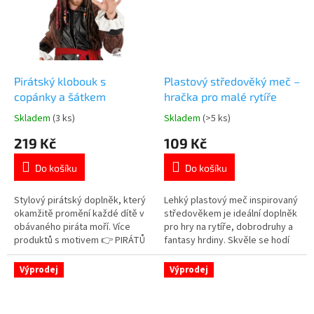
Pirátský klobouk s
Plastový středověký meč –
copánky a šátkem
hračka pro malé rytíře
Skladem
(3 ks)
Skladem
(>5 ks)
Průměrné
Průměrné
hodnocení
hodnocení
219 Kč
109 Kč
produktu
produktu
je
je
Do košíku
Do košíku
5,0
5,0
z
z
5
5
Stylový pirátský doplněk, který
Lehký plastový meč inspirovaný
hvězdiček.
hvězdiček.
okamžitě promění každé dítě v
středověkem je ideální doplněk
obávaného piráta moří. Více
pro hry na rytíře, dobrodruhy a
produktů s motivem 👉 PIRÁTŮ
fantasy hrdiny. Skvěle se hodí
ke kostýmu i na každodenní
hraní. Více 👉 AKČNÍCH
Výprodej
Výprodej
PRODUKTŮ