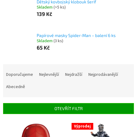
Dětský kovbojský klobouk šerif
Skladem
(>5 ks)
139 Kč
Papírové masky Spider-Man – balení 6 ks
Skladem
(3 ks)
65 Kč
Ř
a
Doporučujeme
Nejlevnější
Nejdražší
Nejprodávanější
z
e
Abecedně
n
í
p
OTEVŘÍT FILTR
r
o
V
Výprodej
d
ý
u
p