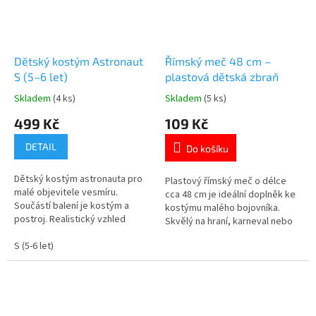
Dětský kostým Astronaut
Římský meč 48 cm –
S (5–6 let)
plastová dětská zbraň
Skladem
(4 ks)
Skladem
(5 ks)
Průměrné
Průměrné
hodnocení
hodnocení
499 Kč
109 Kč
produktu
produktu
je
je
DETAIL
Do košíku
5,0
5,0
z
z
Dětský kostým astronauta pro
5
5
Plastový římský meč o délce
malé objevitele vesmíru.
hvězdiček.
hvězdiček.
cca 48 cm je ideální doplněk ke
Součástí balení je kostým a
kostýmu malého bojovníka.
postroj. Realistický vzhled
Skvělý na hraní, karneval nebo
inspirovaný kosmickými misemi.
historické hry. Více 👉 AKČNÍCH
Vhodný na karnevaly, oslavy i
S (5-6 let)
PRODUKTŮ
školní vystoupení. Velikost S (5–
6 let). 👉 Více produktů
motivem VESMÍRU