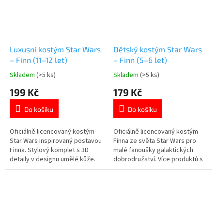
Luxusní kostým Star Wars
Dětský kostým Star Wars
– Finn (11–12 let)
– Finn (5–6 let)
Skladem
(>5 ks)
Skladem
(>5 ks)
Průměrné
Průměrné
hodnocení
hodnocení
199 Kč
179 Kč
produktu
produktu
je
je
Do košíku
Do košíku
5,0
4,8
z
z
5
5
Oficiálně licencovaný kostým
Oficiálně licencovaný kostým
hvězdiček.
hvězdiček.
Star Wars inspirovaný postavou
Finna ze světa Star Wars pro
Finna. Stylový komplet s 3D
malé fanoušky galaktických
detaily v designu umělé kůže.
dobrodružství. Více produktů s
Více produktů s motivem 👉
motivem 👉 STAR WARS
STAR WARS