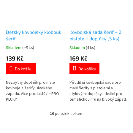
Dětský kovbojský klobouk
Kovbojská sada šerif – 2
šerif
pistole + doplňky (5 ks)
Skladem
(>5 ks)
Skladem
(4 ks)
Průměrné
Průměrné
hodnocení
hodnocení
139 Kč
169 Kč
produktu
produktu
je
je
Do košíku
Do košíku
5,0
5,0
z
z
5
5
Nezbytný doplněk pro malé
Pětidílná kovbojská sada pro
hvězdiček.
hvězdiček.
kovboje a šerify Divokého
malé šerify s pistolemi a
západu. Více produktů👉 PRO
stylovými doplňky. Ideální pro
KLUKY
tematickou hru na Divoký západ.
Více produktů👉 PRO KLUKY
10
položek celkem
O
v
l