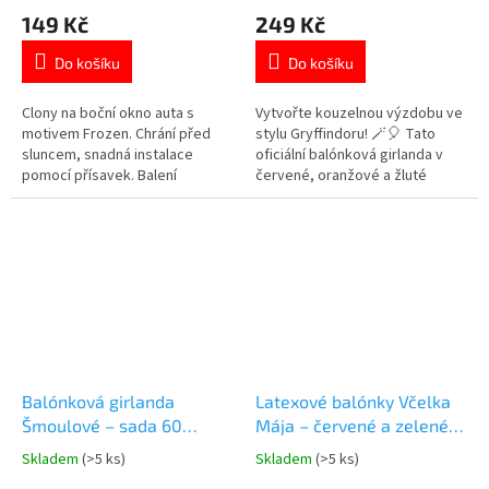
hodnocení
hodnocení
149 Kč
249 Kč
produktu
produktu
je
je
Do košíku
Do košíku
5,0
5,0
z
z
5
5
Clony na boční okno auta s
Vytvořte kouzelnou výzdobu ve
hvězdiček.
hvězdiček.
motivem Frozen. Chrání před
stylu Gryffindoru! 🪄🎈 Tato
sluncem, snadná instalace
oficiální balónková girlanda v
pomocí přísavek. Balení
červené, oranžové a žluté
obsahuje 2 kusy. Prohlédněte si
barvě je perfektní pro
další Frozen produkty👉 zde
narozeniny i Harry Potter párty.
Snadná instalace díky 4m pásce,
krásné barvy a licencovaný
design. Více produktů s
motivem 👉 HARRY POTTER
Balónková girlanda
Latexové balónky Včelka
Šmoulové – sada 60
Mája – červené a zelené,
balónků s páskou
sada 10 ks
Skladem
(>5 ks)
Skladem
(>5 ks)
Průměrné
Průměrné
hodnocení
hodnocení