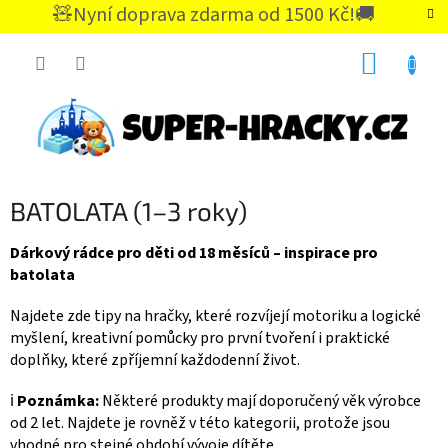
Přejít
🧸Nyní doprava zdarma od 1500 Kč!🚚
na
CZK
obsah
NÁKUP
KOŠÍK
BATOLATA (1–3 roky)
Dárkový rádce pro děti od 18 měsíců – inspirace pro
batolata
Najdete zde tipy na hračky, které rozvíjejí motoriku a logické
myšlení, kreativní pomůcky pro první tvoření i praktické
doplňky, které zpříjemní každodenní život.
ℹ️
Poznámka:
Některé produkty mají doporučený věk výrobce
od 2 let. Najdete je rovněž v této kategorii, protože jsou
vhodné pro stejné období vývoje dítěte.