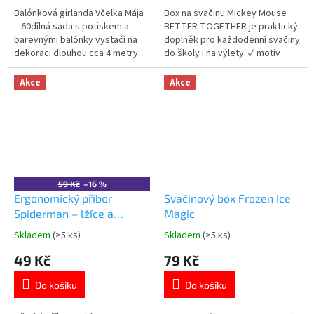
5
5
Balónková girlanda Včelka Mája
Box na svačinu Mickey Mouse
hvězdiček.
hvězdiček.
– 60dílná sada s potiskem a
BETTER TOGETHER je praktický
barevnými balónky vystačí na
doplněk pro každodenní svačiny
dekoraci dlouhou cca 4 metry.
do školy i na výlety. ✓ motiv
Perfektní na narozeniny a
Mickey Mouse & Pluto ✓ lehký a
dětské oslavy! 🐝🎈
odolný plast bez BPA ✓
Akce
Akce
bezpečné klipové zavírání 👉
Více produktů s motivem Mickey
Mouse
59 Kč
–16 %
Ergonomický příbor
Svačinový box Frozen Ice
Spiderman – lžíce a
Magic
vidlička
Skladem
(>5 ks)
Skladem
(>5 ks)
Průměrné
Průměrné
hodnocení
hodnocení
49 Kč
79 Kč
produktu
produktu
je
je
Do košíku
Do košíku
5,0
5,0
z
z