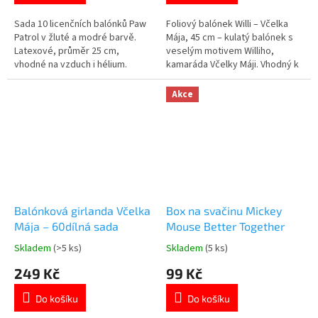
z
z
5
5
Sada 10 licenčních balónků Paw
Foliový balónek Willi – Včelka
hvězdiček.
hvězdiček.
Patrol v žluté a modré barvě.
Mája, 45 cm – kulatý balónek s
Latexové, průměr 25 cm,
veselým motivem Williho,
vhodné na vzduch i hélium.
kamaráda Včelky Máji. Vhodný k
Ideální na dětské oslavy! 🎉🐾
nafouknutí heliem nebo
Více produktů s motivem
vzduchem. 🐝🎈
Akce
👉 TLAPKOVÉ PATROLY
Balónková girlanda Včelka
Box na svačinu Mickey
Mája – 60dílná sada
Mouse Better Together
Skladem
(>5 ks)
Skladem
(5 ks)
Průměrné
Průměrné
hodnocení
hodnocení
249 Kč
99 Kč
produktu
produktu
je
je
Do košíku
Do košíku
5,0
5,0
z
z