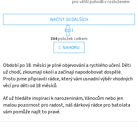
pro větší pohodlí.v rozloženém
stavu 55 × 110 cm (po přeložení
55 × 55 cm + kapuce) Vhodné
pro děti přibližně od 2 do 7 let.
NAČÍST 30 DALŠÍCH
👉 Více produktů s motivem
S
1
11
Cars
t
O
r
304
položek celkem
v
á
l
NAHORU
n
á
k
d
o
v
a
Období po 18. měsíci je plné objevování a rychlého učení. Děti
á
c
už chodí, zkoumají okolí a začínají napodobovat dospělé.
n
í
Proto jsme připravili rádce, který vám usnadní výběr vhodných
í
p
věcí pro děti od 18 měsíců.
r
v
Ať už hledáte inspiraci k narozeninám, Vánocům nebo jen
k
malou pozornost pro radost, náš dárkový rádce pro batolata
y
vám pomůže najít to pravé.
v
ý
p
Z
i
á
s
p