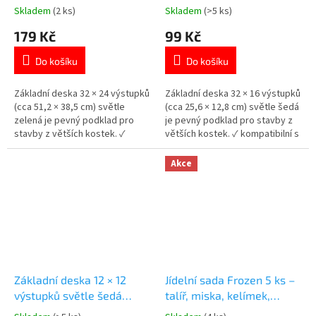
s velkými kostkami (51,2 ×
velkými kostkami (25,6 ×
Skladem
(2 ks)
Skladem
(>5 ks)
Průměrné
Průměrné
38,5 cm)
12,8 cm)
hodnocení
hodnocení
179 Kč
99 Kč
produktu
produktu
je
je
Do košíku
Do košíku
5,0
5,0
z
z
5
5
Základní deska 32 × 24 výstupků
Základní deska 32 × 16 výstupků
hvězdiček.
hvězdiček.
(cca 51,2 × 38,5 cm) světle
(cca 25,6 × 12,8 cm) světle šedá
zelená je pevný podklad pro
je pevný podklad pro stavby z
stavby z větších kostek. ✓
větších kostek. ✓ kompatibilní s
kompatibilní s velkými kostkami
velkými kostkami ✓ pevný
✓ pevný základ pro stavění ✓
základ pro stavění ✓ vhodné pro
Akce
vhodné pro malé děti 👉 Více
malé děti 👉 Více stavebnic od
stavebnic od 18 měsíců
18 měsíců
Základní deska 12 × 12
Jídelní sada Frozen 5 ks –
výstupků světle šedá
talíř, miska, kelímek,
kompatibilní s velkými
příbory