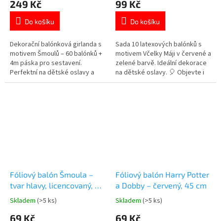
249 Kč
99 Kč
produktu
produktu
je
je
Do košíku
Do košíku
5,0
5,0
z
z
5
5
Dekorační balónková girlanda s
Sada 10 latexových balónků s
hvězdiček.
hvězdiček.
motivem Šmoulů – 60 balónků +
motivem Včelky Máji v červené a
4m páska pro sestavení.
zelené barvě. Ideální dekorace
Perfektní na dětské oslavy a
na dětské oslavy. 🎈 Objevte i
tématické párty. Objev i další
další produkty s motivem Včelky
👉 zde.
Máji 👉 zde.
Fóliový balón Šmoula –
Fóliový balón Harry Potter
tvar hlavy, licencovaný, 35
a Dobby – červený, 45 cm
cm
Skladem
(>5 ks)
Skladem
(>5 ks)
Průměrné
Průměrné
hodnocení
hodnocení
69 Kč
69 Kč
produktu
produktu