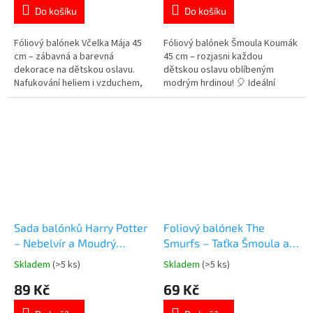
je
je
Do košíku
Do košíku
5,0
5,0
z
z
5
5
Fóliový balónek Včelka Mája 45
Fóliový balónek Šmoula Koumák
hvězdiček.
hvězdiček.
cm – zábavná a barevná
45 cm – rozjasni každou
dekorace na dětskou oslavu.
dětskou oslavu oblíbeným
Nafukování heliem i vzduchem,
modrým hrdinou! 🎈 Ideální
veselý červený design.
dekorace pro narozeninové
párty se Šmouly.
Sada balónků Harry Potter
Foliový balónek The
– Nebelvír a Moudrý
Smurfs – Taťka Šmoula a
klobouk - 10 ks
Šmoulinka | 45 cm
Skladem
(>5 ks)
Skladem
(>5 ks)
Průměrné
Průměrné
hodnocení
hodnocení
89 Kč
69 Kč
produktu
produktu
je
je