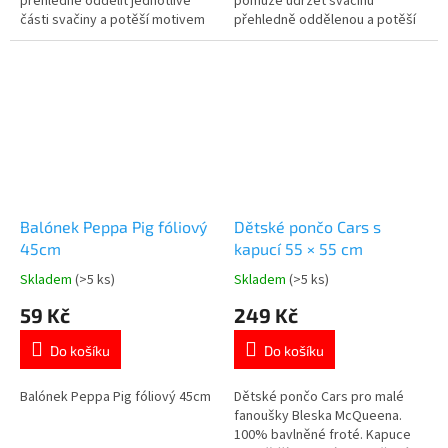
přehledně oddělit jednotlivé
pomůže udržet svačinu
části svačiny a potěší motivem
přehledně oddělenou a potěší
oblíbených postaviček. ✓
motivem oblíbené Minnie. ✓
dělený vnitřní prostor ✓ plast
dělený vnitřní prostor ✓ plast
bez BPA – bezpečný pro děti ✓
bez BPA – bezpečný pro děti ✓
pevné a spolehlivé uzavírání 👉
pevné uzavírání 👉 Více
Více produktů s motivem
produktů s motivem Minnie
Looney Tunes
Mouse
Balónek Peppa Pig fóliový
Dětské pončo Cars s
45cm
kapucí 55 × 55 cm
Skladem
(>5 ks)
Skladem
(>5 ks)
Průměrné
Průměrné
hodnocení
hodnocení
59 Kč
249 Kč
produktu
produktu
je
je
Do košíku
Do košíku
5,0
5,0
z
z
5
5
Balónek Peppa Pig fóliový 45cm
Dětské pončo Cars pro malé
hvězdiček.
hvězdiček.
fanoušky Bleska McQueena.
100% bavlněné froté. Kapuce