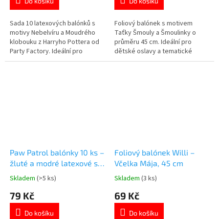
Do košíku
Do košíku
5,0
5,0
z
z
5
5
Sada 10 latexových balónků s
Foliový balónek s motivem
hvězdiček.
hvězdiček.
motivy Nebelvíru a Moudrého
Taťky Šmouly a Šmoulinky o
klobouku z Harryho Pottera od
průměru 45 cm. Ideální pro
Party Factory. Ideální pro
dětské oslavy a tematické
tematické oslavy a párty.
párty. 🎈
Paw Patrol balónky 10 ks –
Foliový balónek Willi –
žluté a modré latexové s
Včelka Mája, 45 cm
potiskem
Skladem
(>5 ks)
Skladem
(3 ks)
Průměrné
Průměrné
hodnocení
hodnocení
79 Kč
69 Kč
produktu
produktu
je
je
Do košíku
Do košíku
5,0
5,0