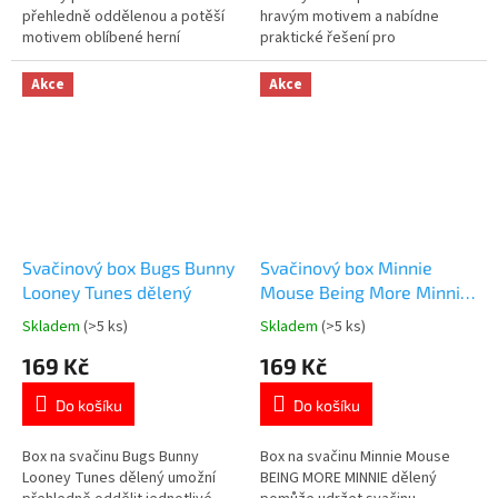
přehledně oddělenou a potěší
hravým motivem a nabídne
motivem oblíbené herní
praktické řešení pro
postavy. ✓ dělený vnitřní
každodenní svačiny. ✓ motiv
prostor ✓ plast bez BPA –
Bugs Bunny a Looney Tunes ✓
Akce
Akce
bezpečný pro děti ✓ kompaktní
lehký a odolný plast bez BPA ✓
a praktický design 👉 Více
pevné uzavírání 👉 Více
produktů s motivem Super
produktů s motivem Bugs Bunny
Mario
Svačinový box Bugs Bunny
Svačinový box Minnie
Looney Tunes dělený
Mouse Being More Minnie
dělený
Skladem
(>5 ks)
Skladem
(>5 ks)
Průměrné
Průměrné
hodnocení
hodnocení
169 Kč
169 Kč
produktu
produktu
je
je
Do košíku
Do košíku
5,0
5,0
z
z
5
5
Box na svačinu Bugs Bunny
Box na svačinu Minnie Mouse
hvězdiček.
hvězdiček.
Looney Tunes dělený umožní
BEING MORE MINNIE dělený