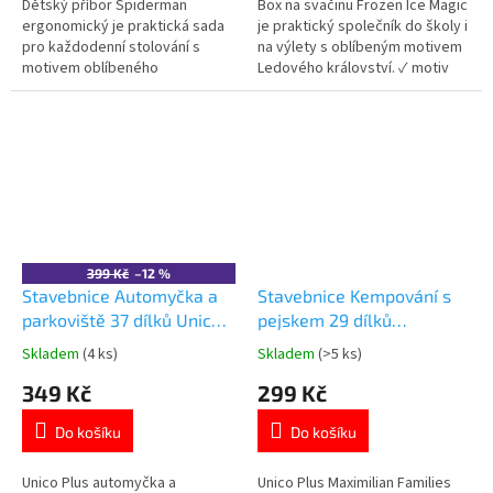
5
5
Dětský příbor Spiderman
Box na svačinu Frozen Ice Magic
hvězdiček.
hvězdiček.
ergonomický je praktická sada
je praktický společník do školy i
pro každodenní stolování s
na výlety s oblíbeným motivem
motivem oblíbeného
Ledového království. ✓ motiv
superhrdiny. ✓ lehký a snadno
Frozen / Ledové království ✓
uchopitelný ✓ bezpečný
lehký a odolný plast bez BPA ✓
materiál bez BPA ✓ oficiální
pevné zavírání ✓ ideální do
licence Spiderman 👉 Více
školy i na cesty 👉 Více
produktů s motivem Spiderman
produktů s motivem Frozen
399 Kč
–12 %
Stavebnice Automyčka a
Stavebnice Kempování s
parkoviště 37 dílků Unico
pejskem 29 dílků
Plus
Maximilian Families Unico
Skladem
(4 ks)
Skladem
(>5 ks)
Průměrné
Průměrné
Plus
hodnocení
hodnocení
349 Kč
299 Kč
produktu
produktu
je
je
Do košíku
Do košíku
5,0
5,0
z
z
5
5
Unico Plus automyčka a
Unico Plus Maximilian Families