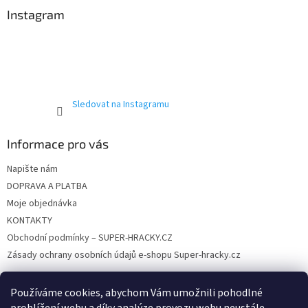
u
a
Instagram
t
í
Sledovat na Instagramu
Informace pro vás
Napište nám
DOPRAVA A PLATBA
Moje objednávka
KONTAKTY
Obchodní podmínky – SUPER-HRACKY.CZ
Zásady ochrany osobních údajů e-shopu Super-hracky.cz
Používáme cookies, abychom Vám umožnili pohodlné