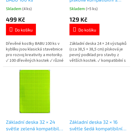
k
velkými kostkami
Skladem
(4 ks)
Skladem
(>5 ks)
Průměrné
Průměrné
t
hodnocení
hodnocení
499 Kč
129 Kč
ů
produktu
produktu
je
je
Do košíku
Do košíku
5,0
5,0
z
z
5
5
Dřevěné kostky BABU 100 ks v
Základní deska 24 × 24 výstupků
hvězdiček.
hvězdiček.
kyblíku jsou klasická stavebnice
(cca 38,5 × 38,5 cm) písková je
pro rozvoj kreativity a motoriky.
pevný podklad pro stavby z
✓ 100 dřevěných kostek ✓ různé
větších kostek. ✓ kompatibilní s
tvary a barvy ✓ praktický kyblík
velkými kostkami ✓ pevný
👉 Více stavebnic od 18 měsíců
základ pro stavění ✓ vhodné pro
malé děti 👉 Více stavebnic od
18 měsíců
Základní deska 32 × 24
Základní deska 32 × 16
světle zelená kompatibilní
světle šedá kompatibilní s