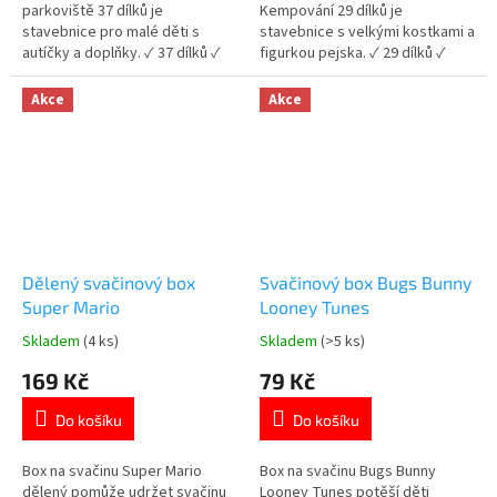
hvězdiček.
hvězdiček.
parkoviště 37 dílků je
Kempování 29 dílků je
stavebnice pro malé děti s
stavebnice s velkými kostkami a
autíčky a doplňky. ✓ 37 dílků ✓
figurkou pejska. ✓ 29 dílků ✓
součástí autíčka a příslušenství
figurka pejska součástí ✓
✓ kompatibilní s velkými
kompatibilní s velkými kostkami
Akce
Akce
kostkami 👉 Více stavebnic od
👉 Více stavebnic od 18 měsíců
18 měsíců
Dělený svačinový box
Svačinový box Bugs Bunny
Super Mario
Looney Tunes
Skladem
(4 ks)
Skladem
(>5 ks)
Průměrné
Průměrné
hodnocení
hodnocení
169 Kč
79 Kč
produktu
produktu
je
je
Do košíku
Do košíku
5,0
5,0
z
z
5
5
Box na svačinu Super Mario
Box na svačinu Bugs Bunny
hvězdiček.
hvězdiček.
dělený pomůže udržet svačinu
Looney Tunes potěší děti