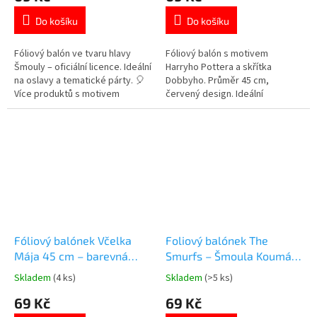
je
je
Do košíku
Do košíku
5,0
5,0
z
z
5
5
Fóliový balón ve tvaru hlavy
Fóliový balón s motivem
hvězdiček.
hvězdiček.
Šmouly – oficiální licence. Ideální
Harryho Pottera a skřítka
na oslavy a tematické párty. 🎈
Dobbyho. Průměr 45 cm,
Více produktů s motivem
červený design. Ideální
Šmoulů 👉 zde.
dekorace na oslavy fanoušků
kouzelného světa. Více
produktů s motivem Harry
Potter 👉 zde
Fóliový balónek Včelka
Foliový balónek The
Mája 45 cm – barevná
Smurfs – Šmoula Koumák |
dekorace na dětskou
45 cm
Skladem
(4 ks)
Skladem
(>5 ks)
Průměrné
Průměrné
oslavu
hodnocení
hodnocení
69 Kč
69 Kč
produktu
produktu