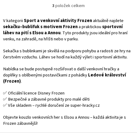
baterie ✓ součástí bublifukový
3
položek celkem
O
roztok 👉 Více produktů Frozen
v
l
V kategorii
Sport a venkovní aktivity Frozen
aktuálně najdete
á
sekačku–bublifuk s motivem Frozen
a praktickou
sportovní
d
láhev na pití s Elsou a Annou
. Tyto produkty jsou ideální pro hraní
a
venku, na zahradě, na hřišti nebo v parku.
c
í
Sekačka s bublinkami je skvělá na podporu pohybu a radosti ze hry na
p
čerstvém vzduchu. Láhev se hodí na každý výlet i sportovní aktivitu.
r
v
Nabídka se bude postupně rozšiřovat o další venkovní hračky a
k
doplňky s oblíbenými postavičkami z pohádky
Ledové království
y
(Frozen)
.
v
ý
✅ Oficiální licence Disney Frozen
p
✅ Bezpečné a zábavné produkty pro malé děti
i
✅ Vše skladem – rychlé doručení ze super-hracky.cz
s
u
Objevte kouzlo venkovních her s Elsou a Annou – každá aktivita je s
Frozen zábavnější!
Z