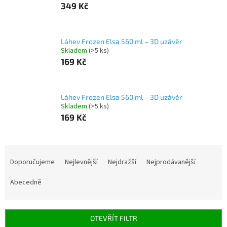
349 Kč
Láhev Frozen Elsa 560 ml – 3D uzávěr
Skladem
(>5 ks)
169 Kč
Láhev Frozen Elsa 560 ml – 3D uzávěr
Skladem
(>5 ks)
169 Kč
Ř
a
Doporučujeme
Nejlevnější
Nejdražší
Nejprodávanější
z
e
Abecedně
n
í
p
OTEVŘÍT FILTR