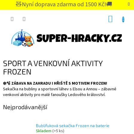
Přejít
🧸Nyní doprava zdarma od 1500 Kč!🚚
na
CZK
obsah
NÁKUP
KOŠÍK
SPORT A VENKOVNÍ AKTIVITY
FROZEN
❄️🫧 ZÁBAVA NA ZAHRADU I HŘIŠTĚ S MOTIVEM FROZEN!
Sekačka na bubliny a sportovní láhev s Elsou a Annou – zábavné
venkovní aktivity pro malé fanoušky Ledového království.
Nejprodávanější
Bublifuková sekačka Frozen na baterie
Skladem
(>5 ks)