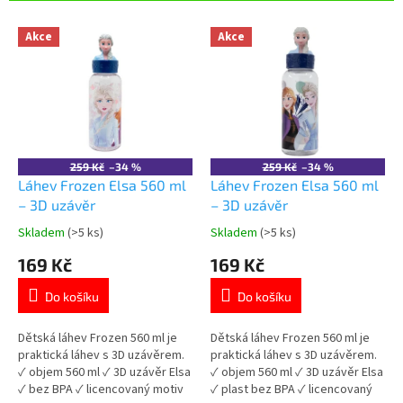
r
o
V
Akce
Akce
d
ý
u
p
k
i
t
s
ů
p
r
o
259 Kč
–34 %
259 Kč
–34 %
d
Láhev Frozen Elsa 560 ml
Láhev Frozen Elsa 560 ml
u
– 3D uzávěr
– 3D uzávěr
k
Skladem
(>5 ks)
Skladem
(>5 ks)
Průměrné
Průměrné
t
hodnocení
hodnocení
169 Kč
169 Kč
ů
produktu
produktu
je
je
Do košíku
Do košíku
5,0
5,0
z
z
5
5
Dětská láhev Frozen 560 ml je
Dětská láhev Frozen 560 ml je
hvězdiček.
hvězdiček.
praktická láhev s 3D uzávěrem.
praktická láhev s 3D uzávěrem.
✓ objem 560 ml ✓ 3D uzávěr Elsa
✓ objem 560 ml ✓ 3D uzávěr Elsa
✓ bez BPA ✓ licencovaný motiv
✓ plast bez BPA ✓ licencovaný