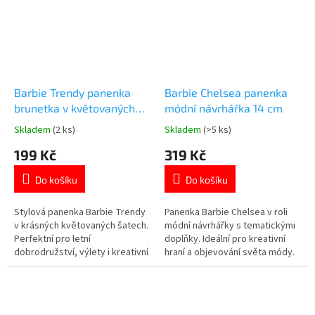
Barbie Trendy panenka
Barbie Chelsea panenka
brunetka v květovaných
módní návrhářka 14 cm
šatech 29 cm
Skladem
(2 ks)
Skladem
(>5 ks)
Průměrné
Průměrné
hodnocení
hodnocení
199 Kč
319 Kč
produktu
produktu
je
je
Do košíku
Do košíku
5,0
5,0
z
z
5
5
Stylová panenka Barbie Trendy
Panenka Barbie Chelsea v roli
hvězdiček.
hvězdiček.
v krásných květovaných šatech.
módní návrhářky s tematickými
Perfektní pro letní
doplňky. Ideální pro kreativní
dobrodružství, výlety i kreativní
hraní a objevování světa módy.
hraní. 🌸 Více produktů s
👗 Více produktů s
motivem 👉 BARBIE
motivem 👉 BARBIE