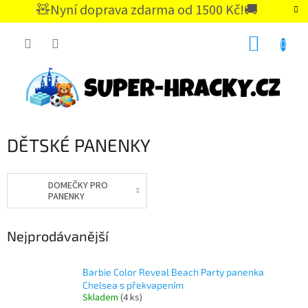
Přejít
🧸Nyní doprava zdarma od 1500 Kč!🚚
na
CZK
obsah
NÁKUP
KOŠÍK
DĚTSKÉ PANENKY
DOMEČKY PRO
PANENKY
Nejprodávanější
Barbie Color Reveal Beach Party panenka
Chelsea s překvapením
Skladem
(4 ks)