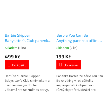
Barbie Skipper
Barbie You Can Be
Babysitter's Club panenka
Anything panenka učitelka
herní set narozeninová
29 cm
Skladem
(1 ks)
Skladem
(2 ks)
Průměrné
Průměrné
oslava s miminkem
hodnocení
hodnocení
499 Kč
199 Kč
produktu
produktu
je
je
Do košíku
Do košíku
5,0
4,5
z
z
5
5
Herní set Barbie Skipper
Panenka Barbie ze série You Can
hvězdiček.
hvězdiček.
Babysitter's Club s miminkem a
Be Anything v roli učitelky
narozeninovým dortem.
inspiruje děti k objevování
Zábavná hra se změnou barvy,
různých profesí. Ideální pro
která děti nadchne. 🎂 Více
kreativní hraní a rozvoj fantazie.
produktů s motivem 👉 BARBIE
👩‍🏫 Více produktů s
motivem 👉 BARBIE