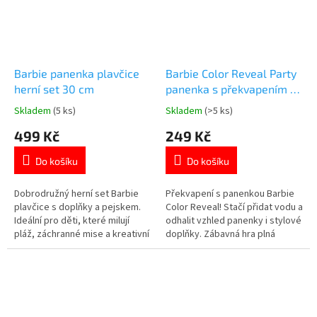
Barbie panenka plavčice
Barbie Color Reveal Party
herní set 30 cm
panenka s překvapením v
tubě
Skladem
(5 ks)
Skladem
(>5 ks)
Průměrné
Průměrné
hodnocení
hodnocení
499 Kč
249 Kč
produktu
produktu
je
je
Do košíku
Do košíku
5,0
5,0
z
z
5
5
Dobrodružný herní set Barbie
Překvapení s panenkou Barbie
hvězdiček.
hvězdiček.
plavčice s doplňky a pejskem.
Color Reveal! Stačí přidat vodu a
Ideální pro děti, které milují
odhalit vzhled panenky i stylové
pláž, záchranné mise a kreativní
doplňky. Zábavná hra plná
hraní. 🌊 Více produktů s
magie a objevování. 🎉 Více
motivem 👉 BARBIE
produktů s motivem 👉 BARBIE