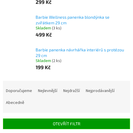
299 Kč
Barbie Wellness panenka blondýnka se
zvířátkem 29 cm
Skladem
(3 ks)
499 Kč
Barbie panenka návrhářka interiérů s protézou
29 cm
Skladem
(2 ks)
199 Kč
Ř
a
Doporučujeme
Nejlevnější
Nejdražší
Nejprodávanější
z
e
Abecedně
n
í
p
OTEVŘÍT FILTR
r