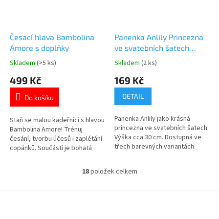
Česací hlava Bambolina
Panenka Anlily Princezna
Amore s doplňky
ve svatebních šatech
30cm
Skladem
(>5 ks)
Skladem
(2 ks)
Průměrné
Průměrné
hodnocení
hodnocení
499 Kč
169 Kč
produktu
produktu
je
je
DETAIL
Do košíku
5,0
5,0
z
z
Panenka Anlily jako krásná
5
5
Staň se malou kadeřnicí s hlavou
princezna ve svatebních šatech.
hvězdiček.
hvězdiček.
Bambolina Amore! Trénuj
Výška cca 30 cm. Dostupná ve
česání, tvorbu účesů i zaplétání
třech barevných variantách.
copánků. Součástí je bohatá
Objevte další krásné panenky
sada doplňků. Objevte další
👉 zde
krásné panenky 👉 zde
18
položek celkem
O
v
l
Z
á
á
d
p