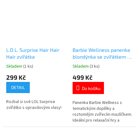
motivem 👉 BARBIE
L.O.L. Surprise Hair Hair
Barbie Wellness panenka
Hair zvířátka
blondýnka se zvířátkem 29
cm
Skladem
(1 ks)
Skladem
(3 ks)
Průměrné
Průměrné
hodnocení
hodnocení
299 Kč
499 Kč
produktu
produktu
je
je
DETAIL
Do košíku
5,0
5,0
z
z
Rozbal si své LOL Surprise
5
5
Panenka Barbie Wellness s
zvířátko s opravdovými vlasy!
hvězdiček.
hvězdiček.
tematickými doplňky a
roztomilým zvířecím mazlíčkem.
Ideální pro relaxační hry a
vytváření vlastních příběhů. 🧖‍♀️
Více produktů s
motivem 👉 BARBIE