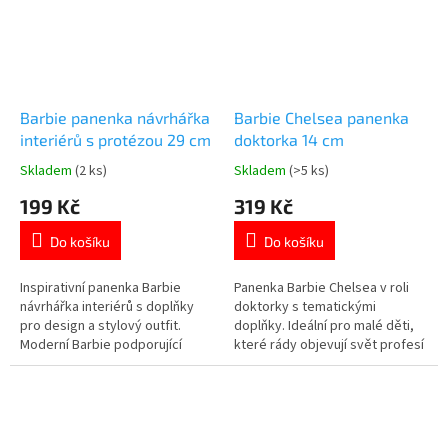
Barbie panenka návrhářka
Barbie Chelsea panenka
interiérů s protézou 29 cm
doktorka 14 cm
Skladem
(2 ks)
Skladem
(>5 ks)
Průměrné
Průměrné
hodnocení
hodnocení
199 Kč
319 Kč
produktu
produktu
je
je
Do košíku
Do košíku
5,0
5,0
z
z
5
5
Inspirativní panenka Barbie
Panenka Barbie Chelsea v roli
hvězdiček.
hvězdiček.
návrhářka interiérů s doplňky
doktorky s tematickými
pro design a stylový outfit.
doplňky. Ideální pro malé děti,
Moderní Barbie podporující
které rády objevují svět profesí
kreativitu i rozmanitost. 💗 Více
a pečují o své pacienty. 🩺 Více
produktů s motivem 👉 BARBIE
produktů s motivem 👉 BARBIE