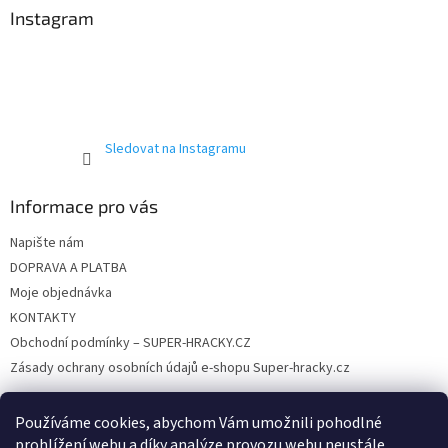
a
a
Instagram
c
t
í
í
p
r
v
k
y
Sledovat na Instagramu
v
ý
p
Informace pro vás
i
s
Napište nám
u
DOPRAVA A PLATBA
Moje objednávka
KONTAKTY
Obchodní podmínky – SUPER-HRACKY.CZ
Zásady ochrany osobních údajů e-shopu Super-hracky.cz
Používáme cookies, abychom Vám umožnili pohodlné
prohlížení webu a díky analýze provozu webu neustále
Instagram