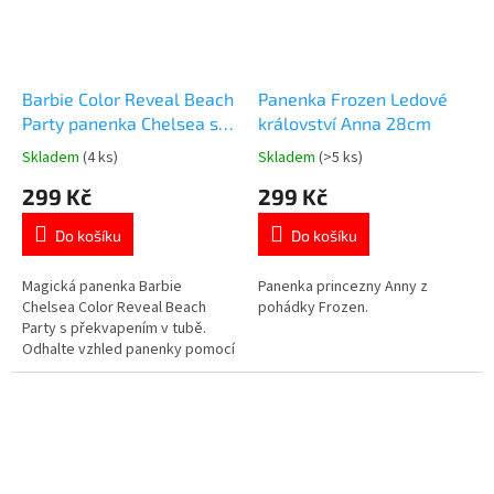
Barbie Color Reveal Beach
Panenka Frozen Ledové
Party panenka Chelsea s
království Anna 28cm
překvapením
Skladem
(4 ks)
Skladem
(>5 ks)
Průměrné
Průměrné
hodnocení
hodnocení
299 Kč
299 Kč
produktu
produktu
je
je
Do košíku
Do košíku
5,0
5,0
z
z
5
5
Magická panenka Barbie
Panenka princezny Anny z
hvězdiček.
hvězdiček.
Chelsea Color Reveal Beach
pohádky Frozen.
Party s překvapením v tubě.
Odhalte vzhled panenky pomocí
vody a objevte plážové
doplňky. 🏖️ Více produktů s
motivem 👉 BARBIE