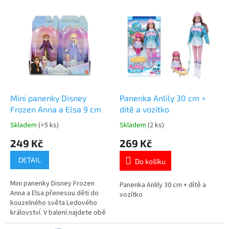
o
V
d
ý
u
p
k
i
t
s
ů
p
r
o
d
Mini panenky Disney
Panenka Anlily 30 cm +
u
Frozen Anna a Elsa 9 cm
dítě a vozítko
k
Skladem
(>5 ks)
Skladem
(2 ks)
Průměrné
Průměrné
t
hodnocení
hodnocení
249 Kč
269 Kč
ů
produktu
produktu
je
je
DETAIL
Do košíku
5,0
5,0
z
z
Mini panenky Disney Frozen
5
5
Panenka Anlily 30 cm + dítě a
Anna a Elsa přenesou děti do
hvězdiček.
hvězdiček.
vozítko
kouzelného světa Ledového
království. V balení najdete obě
oblíbené princezny o výšce 9