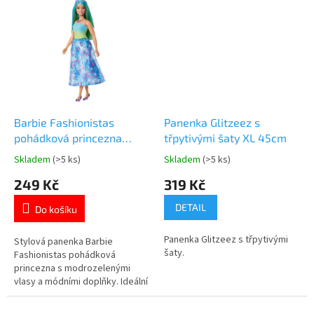
cm. Pohyblivé panenky s
detailním filmovým oblečením.
Oficiální licence Disney Frozen.
👉 Více produktů s motivem
Frozen
Barbie Fashionistas
Panenka Glitzeez s
pohádková princezna
třpytivými šaty XL 45cm
panenka modrozelené
Skladem
(>5 ks)
Skladem
(>5 ks)
Průměrné
Průměrné
vlasy
hodnocení
hodnocení
249 Kč
319 Kč
produktu
produktu
je
je
DETAIL
Do košíku
5,0
5,0
z
z
Panenka Glitzeez s třpytivými
5
5
Stylová panenka Barbie
šaty.
hvězdiček.
hvězdiček.
Fashionistas pohádková
princezna s modrozelenými
vlasy a módními doplňky. Ideální
pro kreativní hraní a svět
fantazie. 👑 Více produktů s