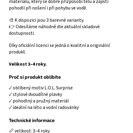
materiálu, který se dobře přizpůsobí tělu a zajistí
pohodlí při nošení i při pohybu ve vodě.
🎨 K dispozici jsou 3 barevné varianty.
👉 Odesíláme náhodně dle aktuální skladové
dostupnosti.
Díky oficiální licenci se jedná o kvalitní a originální
produkt.
Velikost 3–4 roky.
Proč si produkt oblíbíte
✓ oblíbený motiv L.O.L. Surprise
✓ stylové dvoudílné plavky
✓ pohodlný a pružný materiál
✓ ideální na léto a vodní radovánky
Technické informace
📏 velikost: 3–4 roky