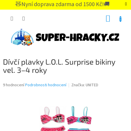
Přejít
🧸Nyní doprava zdarma od 1500 Kč!🚚
na
CZK
obsah
NÁKUP
KOŠÍK
Dívčí plavky L.O.L. Surprise bikiny
vel. 3–4 roky
Průměrné
9 hodnocení
Podrobnosti hodnocení
Značka:
UNITED
hodnocení
produktu
je
4,9
z
5
hvězdiček.