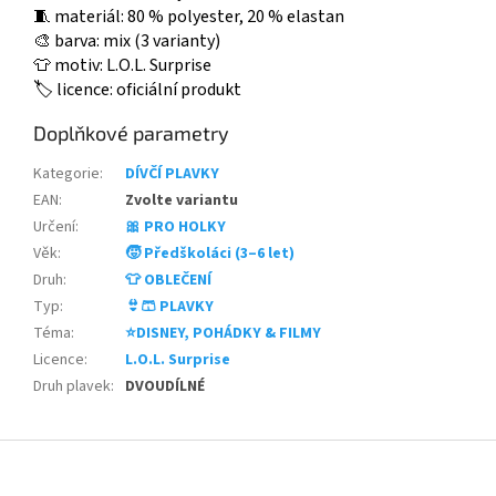
🧵 materiál: 80 % polyester, 20 % elastan
🎨 barva: mix (3 varianty)
👕 motiv: L.O.L. Surprise
🏷️ licence: oficiální produkt
Doplňkové parametry
Kategorie
:
DÍVČÍ PLAVKY
EAN
:
Zvolte variantu
Určení
:
🎀 PRO HOLKY
Věk
:
🧒 Předškoláci (3–6 let)
Druh
:
👕 OBLEČENÍ
Typ
:
👙🩳 PLAVKY
Téma
:
⭐DISNEY, POHÁDKY & FILMY
Licence
:
L.O.L. Surprise
Druh plavek
:
DVOUDÍLNÉ
Z
á