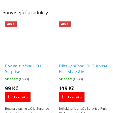
Související produkty
Akce
Akce
Box na svačinu L.O.L.
Dětský příbor LOL Surprise
Surprise
Pink Style 2 ks
Skladem
(>5 ks)
Skladem
(>5 ks)
Průměrné
Průměrné
hodnocení
hodnocení
99 Kč
149 Kč
produktu
produktu
je
je
Do košíku
Do košíku
4,9
5,0
z
z
5
5
Box na svačinu L.O.L. Surprise
Dětský příbor LOL Surprise Pink