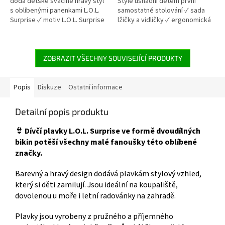
hvězdiček.
hvězdiček.
dodá dětské svačině hravý styl
Style usnadní dětem první
s oblíbenými panenkami L.O.L.
samostatné stolování ✓ sada
Surprise ✓ motiv L.O.L. Surprise
lžičky a vidličky ✓ ergonomická
✓ plast bez BPA – bezpečný pro
rukojeť pro dětské ruce ✓ plast
děti ✓ kompaktní a odolné
bez BPA ✓ oficiální licence L.O.L.
provedení 👉 Více produktů s
Surprise 👉 Více produktů s
motivem L.O.L. Surprise
motivem L.O.L. Surprise
ZOBRAZIT VŠECHNY SOUVISEJÍCÍ PRODUKTY
Popis
Diskuze
Ostatní informace
Detailní popis produktu
👙 Dívčí plavky L.O.L. Surprise ve formě dvoudílných
bikin potěší všechny malé fanoušky této oblíbené
značky.
Barevný a hravý design dodává plavkám stylový vzhled,
který si děti zamilují. Jsou ideální na koupaliště,
dovolenou u moře i letní radovánky na zahradě.
Plavky jsou vyrobeny z pružného a příjemného