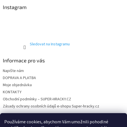
p
a
Instagram
t
í
Sledovat na Instagramu
Informace pro vás
Napište nám
DOPRAVA A PLATBA
Moje objednávka
KONTAKTY
Obchodní podmínky – SUPER-HRACKY.CZ
Zásady ochrany osobních údajů e-shopu Super-hracky.cz
Používáme cookies, abychom Vám umožnili pohodlné