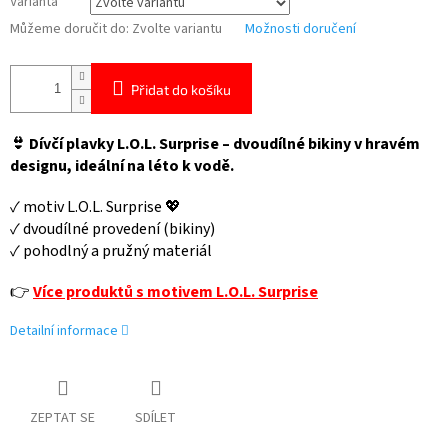
Varianta
Můžeme doručit do:
Zvolte variantu
Možnosti doručení
Přidat do košíku
👙 Dívčí plavky L.O.L. Surprise – dvoudílné bikiny v hravém
designu, ideální na léto k vodě.
✓ motiv L.O.L. Surprise 💖
✓ dvoudílné provedení (bikiny)
✓ pohodlný a pružný materiál
👉
Více produktů s motivem L.O.L. Surprise
Detailní informace
ZEPTAT SE
SDÍLET