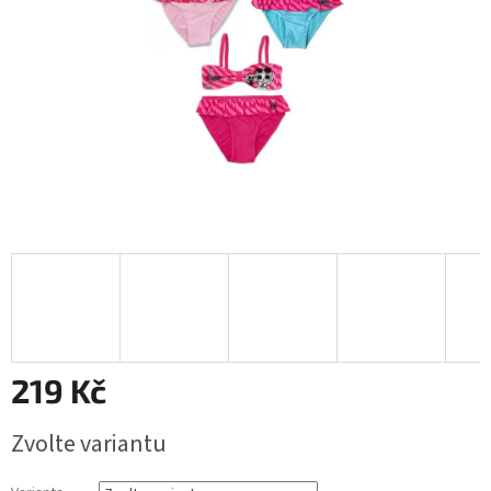
219 Kč
Měrná
Zvolte variantu
cena: