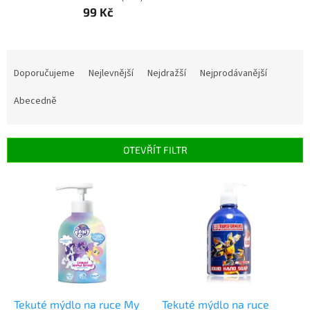
99 Kč
Ř
a
Doporučujeme
Nejlevnější
Nejdražší
Nejprodávanější
z
e
Abecedně
n
í
p
OTEVŘÍT FILTR
r
o
V
d
ý
u
p
k
i
t
s
ů
p
r
o
d
Tekuté mýdlo na ruce My
Tekuté mýdlo na ruce