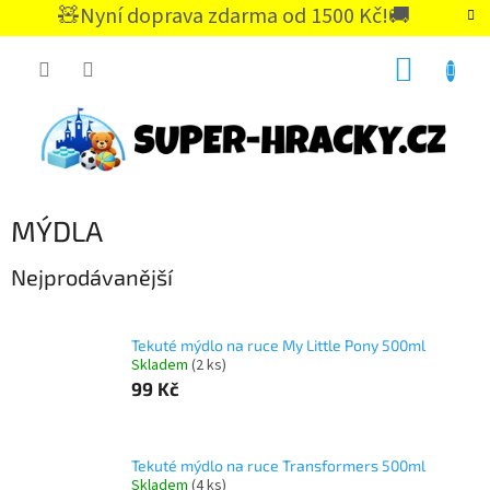
Přejít
🧸Nyní doprava zdarma od 1500 Kč!🚚
na
CZK
obsah
NÁKUP
KOŠÍK
MÝDLA
Nejprodávanější
Tekuté mýdlo na ruce My Little Pony 500ml
Skladem
(2 ks)
99 Kč
Tekuté mýdlo na ruce Transformers 500ml
Skladem
(4 ks)