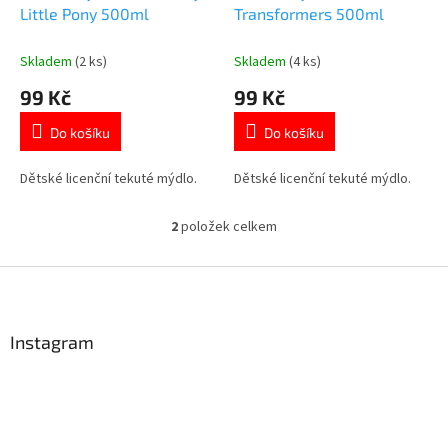
u
Little Pony 500ml
Transformers 500ml
k
t
Skladem
(2 ks)
Skladem
(4 ks)
ů
99 Kč
99 Kč
Do košíku
Do košíku
Dětské licenční tekuté mýdlo.
Dětské licenční tekuté mýdlo.
2
položek celkem
O
v
l
Z
á
á
d
p
a
a
Instagram
c
t
í
í
p
r
v
k