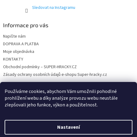
y
Sledovat na Instagramu
v
ý
p
Informace pro vás
i
s
Napište nám
u
DOPRAVA A PLATBA
Moje objednávka
KONTAKTY
Obchodní podmínky – SUPER-HRACKY.CZ
Zásady ochrany osobních údajů e-shopu Super-hracky.cz
Používáme cookies, abychom Vám umožnili pohodlné
prohlížení webu a díky analýze provozu webu neustále
Instagram
zlepšovali jeho funkce, výkon a použitelnost.
Nastavení
Vytvořil Shoptet