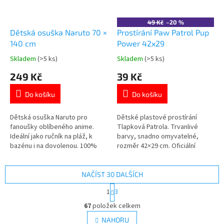
49 Kč
–20 %
Dětská osuška Naruto 70 ×
Prostírání Paw Patrol Pup
140 cm
Power 42x29
Skladem
(>5 ks)
Skladem
(>5 ks)
Průměrné
Průměrné
hodnocení
hodnocení
249 Kč
39 Kč
produktu
produktu
je
je
Do košíku
Do košíku
5,0
5,0
z
z
5
5
Dětská osuška Naruto pro
Dětské plastové prostírání
hvězdiček.
hvězdiček.
fanoušky oblíbeného anime.
Tlapková Patrola. Trvanlivé
Ideální jako ručník na pláž, k
barvy, snadno omyvatelné,
bazénu i na dovolenou. 100%
rozměr 42×29 cm. Oficiální
bavlna. Příjemný a savý materiál.
licence Stor. Více produktů s
Rozměr: 70 × 140 cm. Certifikace
motivem 👉 TLAPKOVÉ
Oeko-Tex Standard 100. 👉 Více
PATROLY
NAČÍST 30 DALŠÍCH
produktů s motivem Naruto
S
1
3
t
O
r
67
položek celkem
v
á
l
NAHORU
n