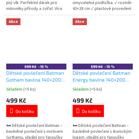
jiný vlk. Perfektní dárek pro
omyvatelná podložka. ✓ rozměr
milovníky přírody a zvířat. Více
43×28 cm ✓ plastové provedení
produktů s motivem 👉 ZVÍŘAT
✓ licencovaný motiv Paw Patrol
👉 Více produktů Paw Patrol
Akce
Akce
599 Kč
–16 %
599 Kč
–16 %
Dětské povlečení Batman
Dětské povlečení Batman
Gotham bavlna 140×200
Energy bavlna 140×200
cm
cm
Skladem
(>5 ks)
Skladem
(>5 ks)
Průměrné
Průměrné
hodnocení
hodnocení
499 Kč
499 Kč
produktu
produktu
je
je
Do košíku
Do košíku
5,0
5,0
z
z
5
5
🛏️ Dětské povlečení Batman –
🛏️ Dětské povlečení Batman –
hvězdiček.
hvězdiček.
bavlněné povlečení s motivem
bavlněné povlečení s ikonickým
Gothamu, ideální pro fanoušky
logem, ideální pro fanoušky