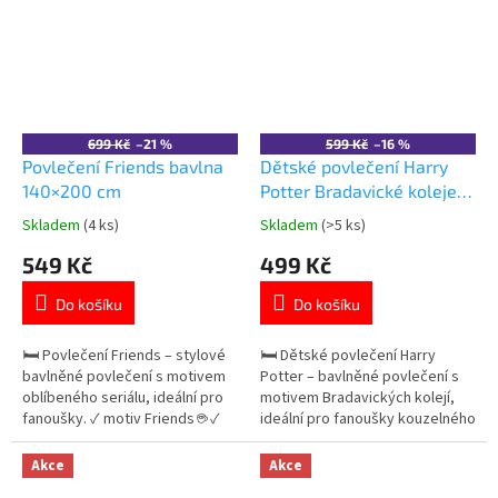
👉 Více produktů s motivem
Cars
699 Kč
–21 %
599 Kč
–16 %
Povlečení Friends bavlna
Dětské povlečení Harry
140×200 cm
Potter Bradavické koleje
bavlna 140×200 cm
Skladem
(4 ks)
Skladem
(>5 ks)
Průměrné
Průměrné
hodnocení
hodnocení
549 Kč
499 Kč
produktu
produktu
je
je
Do košíku
Do košíku
5,0
5,0
z
z
5
5
🛏️ Povlečení Friends – stylové
🛏️ Dětské povlečení Harry
hvězdiček.
hvězdiček.
bavlněné povlečení s motivem
Potter – bavlněné povlečení s
oblíbeného seriálu, ideální pro
motivem Bradavických kolejí,
fanoušky. ✓ motiv Friends ☕ ✓
ideální pro fanoušky kouzelného
100% bavlna – měkká a
světa. ✓ motiv Harry Potter 🪄 ✓
prodyšná ✓ oboustranný design
100% bavlna – měkká a
Akce
Akce
👉 Více bytových doplňků
prodyšná ✓ oboustranný design