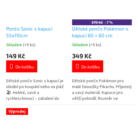
379 Kč
–7 %
Pončo Sonic s kapucí
Dětské pončo Pokémon s
55x110cm
kapucí 60 × 60 cm
Skladem
(>5 ks)
Skladem
(>5 ks)
Průměrné
Průměrné
hodnocení
hodnocení
149 Kč
349 Kč
produktu
produktu
je
je
Do košíku
Do košíku
5,0
5,0
z
z
5
5
Dětské pončo Sonic s kapucí je
Dětské pončo Pokémon pro
hvězdiček.
hvězdiček.
ideální po koupání nebo na pláž
malé fanoušky Pikachu. Příjemný
🏖️. Hebké, savé a
a savý materiál. Kapuce pro
rychleschnoucí – zabalení do
větší pohodlí. Rozměr ve
pohodlí nikdy nebylo stylovější!
složeném stavu: 60 × 60 cm.
Více produktů s motivem
Certifikace Oeko-Tex Standard
Výprodej
SONIC 👉 zde
100. 👉 Více produktů Pokémon