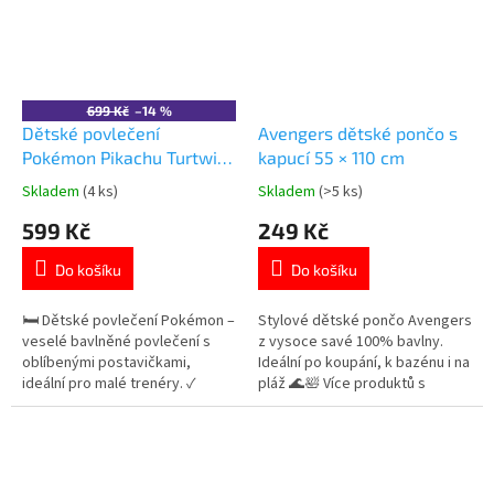
spánek ✓ ideální povlečení pro
malé fanoušky dinosaurů 👉
Více produktů...
699 Kč
–14 %
Dětské povlečení
Avengers dětské pončo s
Pokémon Pikachu Turtwig
kapucí 55 × 110 cm
Chimchar bavlna 140×200
Skladem
(4 ks)
Skladem
(>5 ks)
Průměrné
Průměrné
cm
hodnocení
hodnocení
599 Kč
249 Kč
produktu
produktu
je
je
Do košíku
Do košíku
5,0
5,0
z
z
5
5
🛏️ Dětské povlečení Pokémon –
Stylové dětské pončo Avengers
hvězdiček.
hvězdiček.
veselé bavlněné povlečení s
z vysoce savé 100% bavlny.
oblíbenými postavičkami,
Ideální po koupání, k bazénu i na
ideální pro malé trenéry. ✓
pláž 🌊🛀 Více produktů s
motiv Pokémon ⚡ ✓ 100%
motivem 👉 AVENGERS
bavlna – měkká a prodyšná ✓
oboustranný design 👉 Více
produktů s motivem Pokémon