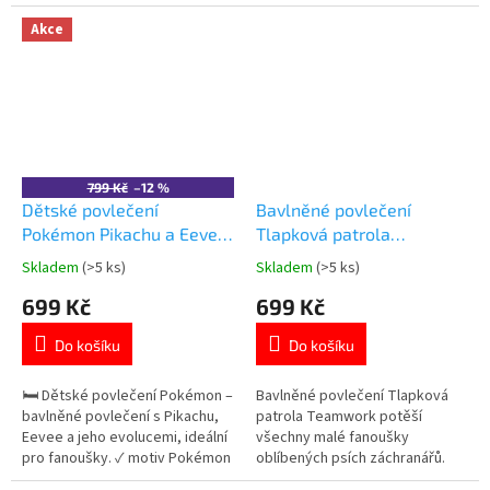
motiv Avengers 🦸‍♂️ ✓ 100%
Oboustranný motiv s Pikachu.
bavlna – měkká a prodyšná ✓
100% bavlna se zapínáním na
Akce
oboustranný design 👉 Více
zip. Oficiální licence Pokémon.
produktů s motivem Avengers
👉 Více produktů s motivem
Pokémon
799 Kč
–12 %
Dětské povlečení
Bavlněné povlečení
Pokémon Pikachu a Eevee
Tlapková patrola
evoluce bavlna 140×200
Teamwork 140 × 200 cm
Skladem
(>5 ks)
Skladem
(>5 ks)
Průměrné
Průměrné
cm
hodnocení
hodnocení
699 Kč
699 Kč
produktu
produktu
je
je
Do košíku
Do košíku
5,0
5,0
z
z
5
5
🛏️ Dětské povlečení Pokémon –
Bavlněné povlečení Tlapková
hvězdiček.
hvězdiček.
bavlněné povlečení s Pikachu,
patrola Teamwork potěší
Eevee a jeho evolucemi, ideální
všechny malé fanoušky
pro fanoušky. ✓ motiv Pokémon
oblíbených psích záchranářů.
⚡ ✓ 100% bavlna – měkká a
Oboustranný motiv s Chase,