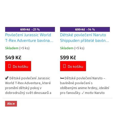
👉 Více produktů s motivem
Harry Potter
699 Kč
–21 %
699 Kč
–14 %
Povlečení Jurassic World
Dětské povlečení Naruto
T-Rex Adventure bavlna
Shippuden přátelé bavlna
140x200
140×200 cm
Skladem
(>5 ks)
Skladem
(>5 ks)
Průměrné
Průměrné
hodnocení
hodnocení
549 Kč
599 Kč
produktu
produktu
je
je
Do košíku
Do košíku
5,0
5,0
z
z
5
5
🦖 Dětské povlečení Jurassic
🛏️ Dětské povlečení Naruto –
hvězdiček.
hvězdiček.
World T-Rex Adventure, které
bavlněné povlečení s
promění dětský pokoj v
oblíbenými anime hrdiny, ideální
dobrodružný svět dinosaurů a
pro fanoušky. ✓ motiv Naruto
zpříjemní dětem každou noc. ✓
Shippuden 🍥 ✓ 100% bavlna –
realistický motiv T-Rexe z filmu
měkká a prodyšná ✓
Akce
Jurassic World ✓ 100% bavlna
oboustranný design 👉 Více
pro pohodlný a prodyšný
produktů s motivem Naruto