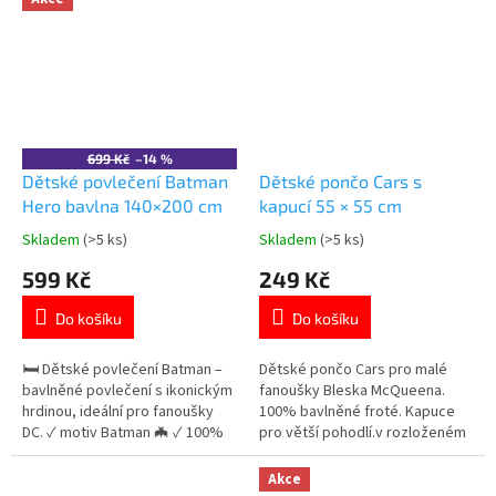
zapínáním na zip.Oficiální
👉 Více produktů s motivem
licence: Paw Patrol 👉 Více
Super Mario
produktů s motivem Paw Patrol
699 Kč
–14 %
Dětské povlečení Batman
Dětské pončo Cars s
Hero bavlna 140×200 cm
kapucí 55 × 55 cm
Skladem
(>5 ks)
Skladem
(>5 ks)
Průměrné
Průměrné
hodnocení
hodnocení
599 Kč
249 Kč
produktu
produktu
je
je
Do košíku
Do košíku
5,0
5,0
z
z
5
5
🛏️ Dětské povlečení Batman –
Dětské pončo Cars pro malé
hvězdiček.
hvězdiček.
bavlněné povlečení s ikonickým
fanoušky Bleska McQueena.
hrdinou, ideální pro fanoušky
100% bavlněné froté. Kapuce
DC. ✓ motiv Batman 🦇 ✓ 100%
pro větší pohodlí.v rozloženém
bavlna – měkká a prodyšná ✓
stavu 55 × 110 cm (po přeložení
oboustranný design 👉 Více
55 × 55 cm + kapuce) Vhodné
Akce
produktů s motivem Batman
pro děti přibližně od 2 do 7 let.