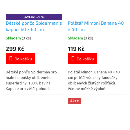
329 Kč
–9 %
Dětské pončo Spiderman s
Polštář Mimoni Banana 40
kapucí 60 × 60 cm
× 40 cm
Skladem
(3 ks)
Skladem
(3 ks)
Průměrné
Průměrné
hodnocení
hodnocení
299 Kč
119 Kč
produktu
produktu
je
je
Do košíku
Do košíku
4,5
5,0
z
z
5
5
Dětské pončo Spiderman pro
Polštář Mimoni Banana 40 × 40
hvězdiček.
hvězdiček.
malé fanoušky oblíbeného
cm potěší všechny fanoušky
superhrdiny. 100% bavlna.
oblíbených žlutých rošťáků.
Kapuce pro větší pohodlí.
Včetně měkké výplně.
Rozměr ve složeném stavu: 60 ×
Oboustranný potisk. Certifikace
60 cm. Certifikace Oeko-Tex
OEKO-TEX® Standard 100.
Akce
Standard 100. 👉 Více produktů
Oficiální licence Mimoni. 👉 Více
s motivem Spiderman
produktů s motivem Mimoni