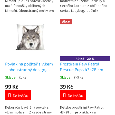
hvězdiček.
hvězdiček.
Mimoni Epic Fail potěší všechny
motivem Kouzelné Berušky a
malé fanoušky oblíbených
Černého kocoura z oblíbeného
Mimoňů. Oboustranný motiv pro
seriálu Ladybug. Ideální k
dvě varianty vzhledu. 100%
bazénu, na pláž i na doma. Vice
bavlna se zapínáním na zip.
produktů s
Akce
Certifikace OEKO-TEX®
motivem 👉 KOUZELNÉ
Standard 100. Oficiální licence
BERUŠKY
Mimoni. 👉 Více produktů s
motivem Mimoni
49 Kč
–20 %
Povlak na polštář s vlkem
Prostírání Paw Patrol
– oboustranný design,
Rescue Pups 43×28 cm
40×40 cm
Skladem
(1 ks)
Skladem
(>5 ks)
Průměrné
Průměrné
hodnocení
hodnocení
99 Kč
39 Kč
produktu
produktu
je
je
Do košíku
Do košíku
5,0
5,0
z
z
5
5
Dekorační bavlněný povlak s
Dětské prostírání Paw Patrol
hvězdiček.
hvězdiček.
vlčím motivem. Z každé strany
43×28 cm je praktická a