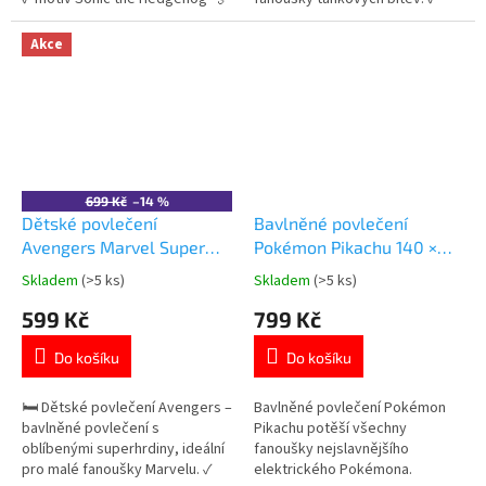
✓ 100% bavlna – měkká a
motiv World of Tanks 🎮 ✓ 100%
prodyšná ✓ oboustranný design
bavlna – měkká a prodyšná ✓
Akce
👉 Více produktů s motivem
oboustranný design 👉 Více
Sonic
produktů s motivem army
699 Kč
–14 %
Dětské povlečení
Bavlněné povlečení
Avengers Marvel Super
Pokémon Pikachu 140 ×
Heroes bavlna 140×200
200 cm
Skladem
(>5 ks)
Skladem
(>5 ks)
Průměrné
Průměrné
cm
hodnocení
hodnocení
599 Kč
799 Kč
produktu
produktu
je
je
Do košíku
Do košíku
5,0
5,0
z
z
5
5
🛏️ Dětské povlečení Avengers –
Bavlněné povlečení Pokémon
hvězdiček.
hvězdiček.
bavlněné povlečení s
Pikachu potěší všechny
oblíbenými superhrdiny, ideální
fanoušky nejslavnějšího
pro malé fanoušky Marvelu. ✓
elektrického Pokémona.