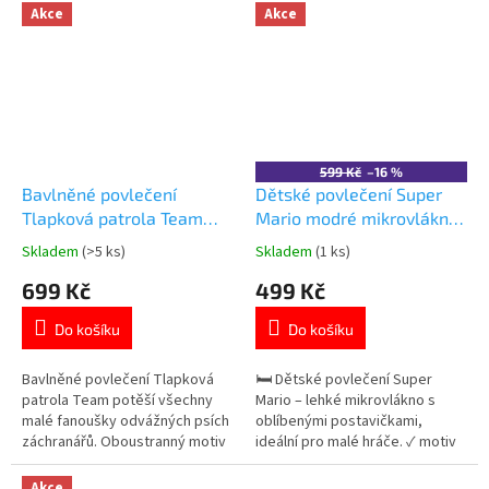
prodyšná ✓ oboustranný design
Marshallem, Skye, Rubblem a
Akce
Akce
👉 Více produktů s motivem
dalšími hrdiny. 100% bavlna se
Pokémon
zapínáním na zip. Oficiální
licence Paw Patrol. 👉 Více
produktů s motivem Paw Patrol
599 Kč
–16 %
Bavlněné povlečení
Dětské povlečení Super
Tlapková patrola Team
Mario modré mikrovlákno
140 × 200 cm
140×200 cm
Skladem
(>5 ks)
Skladem
(1 ks)
Průměrné
Průměrné
hodnocení
hodnocení
699 Kč
499 Kč
produktu
produktu
je
je
Do košíku
Do košíku
5,0
5,0
z
z
5
5
Bavlněné povlečení Tlapková
🛏️ Dětské povlečení Super
hvězdiček.
hvězdiček.
patrola Team potěší všechny
Mario – lehké mikrovlákno s
malé fanoušky odvážných psích
oblíbenými postavičkami,
záchranářů. Oboustranný motiv
ideální pro malé hráče. ✓ motiv
s oblíbenými hrdiny Tlapkové
Super Mario 🎮 ✓ jemné a lehké
patroly. 100% bavlna se
mikrovlákno ✓ zapínání na zip
Akce