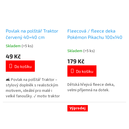
Povlak na polštář Traktor
Fleecová / fleece deka
červený 40×40 cm
Pokémon Pikachu 100x140
Skladem
(>5 ks)
Průměrné
Skladem
(>5 ks)
hodnocení
49 Kč
produktu
179 Kč
je
Do košíku
5,0
Do košíku
z
5
🛋️ Povlak na polštář Traktor –
Dětská hřejivá fleece deka,
hvězdiček.
stylový doplněk s realistickým
velmi příjemná na dotek.
motivem, ideální pro malé i
velké fanoušky. ✓ motiv traktor
🚜 ✓ oboustranný design ✓
zapínání na zip 👉 Více produktů
Výprodej
s motivem farmy