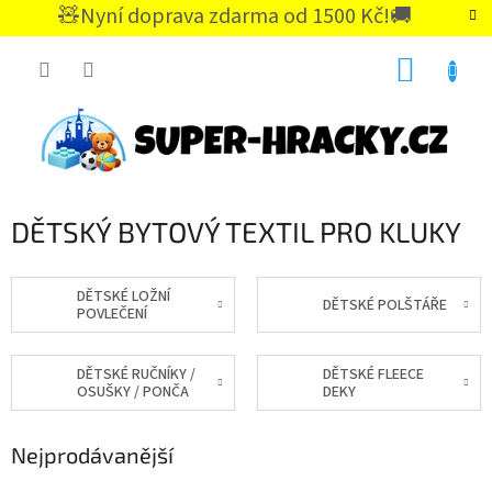
Přejít
🧸Nyní doprava zdarma od 1500 Kč!🚚
na
CZK
obsah
NÁKUP
KOŠÍK
DĚTSKÝ BYTOVÝ TEXTIL PRO KLUKY
DĚTSKÉ LOŽNÍ
DĚTSKÉ POLŠTÁŘE
POVLEČENÍ
DĚTSKÉ RUČNÍKY /
DĚTSKÉ FLEECE
OSUŠKY / PONČA
DEKY
Nejprodávanější