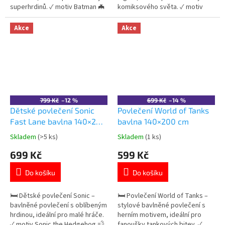
superhrdinů. ✓ motiv Batman 🦇
komiksového světa. ✓ motiv
✓ 100% bavlna – měkká a
Batman 🦇 ✓ 100% bavlna –
prodyšná ✓ oboustranný design
měkká a prodyšná ✓
Akce
Akce
👉 Více produktů s motivem
oboustranný design 👉 Více
Batman
produktů s motivem Batman
799 Kč
–12 %
699 Kč
–14 %
Dětské povlečení Sonic
Povlečení World of Tanks
Fast Lane bavlna 140×200
bavlna 140×200 cm
cm
Skladem
(>5 ks)
Skladem
(1 ks)
Průměrné
Průměrné
hodnocení
hodnocení
699 Kč
599 Kč
produktu
produktu
je
je
Do košíku
Do košíku
5,0
5,0
z
z
5
5
🛏️ Dětské povlečení Sonic –
🛏️ Povlečení World of Tanks –
hvězdiček.
hvězdiček.
bavlněné povlečení s oblíbeným
stylové bavlněné povlečení s
hrdinou, ideální pro malé hráče.
herním motivem, ideální pro
✓ motiv Sonic the Hedgehog 💨
fanoušky tankových bitev. ✓