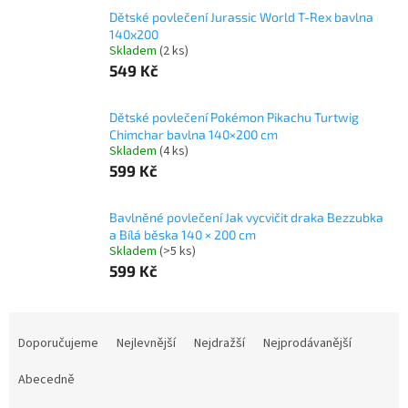
Dětské povlečení Jurassic World T-Rex bavlna
140x200
Skladem
(2 ks)
549 Kč
Dětské povlečení Pokémon Pikachu Turtwig
Chimchar bavlna 140×200 cm
Skladem
(4 ks)
599 Kč
Bavlněné povlečení Jak vycvičit draka Bezzubka
a Bílá běska 140 × 200 cm
Skladem
(>5 ks)
599 Kč
Ř
a
Doporučujeme
Nejlevnější
Nejdražší
Nejprodávanější
z
e
Abecedně
n