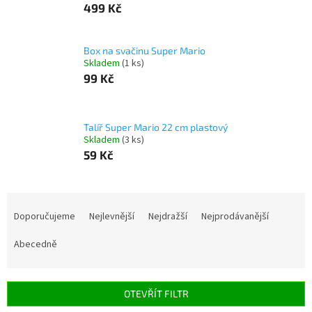
499 Kč
Box na svačinu Super Mario
Skladem
(1 ks)
99 Kč
Talíř Super Mario 22 cm plastový
Skladem
(3 ks)
59 Kč
Ř
a
Doporučujeme
Nejlevnější
Nejdražší
Nejprodávanější
z
e
Abecedně
n
í
p
OTEVŘÍT FILTR
r