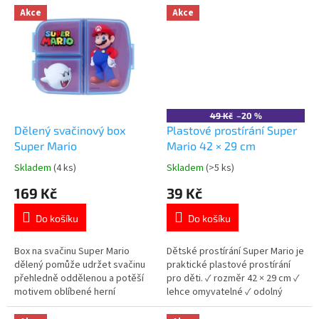
mikrovlákno ✓ zapínání na zip
Mario
Akce
Akce
👉 Více produktů s motivem
Super Mario
49 Kč
–20 %
Dělený svačinový box
Plastové prostírání Super
Super Mario
Mario 42 × 29 cm
Skladem
(4 ks)
Skladem
(>5 ks)
Průměrné
Průměrné
hodnocení
hodnocení
169 Kč
39 Kč
produktu
produktu
je
je
Do košíku
Do košíku
5,0
5,0
z
z
5
5
Box na svačinu Super Mario
Dětské prostírání Super Mario je
hvězdiček.
hvězdiček.
dělený pomůže udržet svačinu
praktické plastové prostírání
přehledně oddělenou a potěší
pro děti. ✓ rozměr 42 × 29 cm ✓
motivem oblíbené herní
lehce omyvatelné ✓ odolný
postavy. ✓ dělený vnitřní
plast ✓ licencovaný motiv Super
prostor ✓ plast bez BPA –
Mario 👉 Více produktů Super