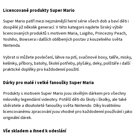
v
Více produktů s motivem Super
l
Mario
Licencované produkty Super Mario
á
d
Super Mario patří mezi nejznámější herní série všech dob a baví děti i
a
dospělé již několik generací. V této kategorii najdete široký výběr
c
licencovaných produktů s motivem Maria, Luigiho, Princezny Peach,
í
Yoshiho, Bowsera i dalších oblíbených postav z kouzelného světa
p
Nintenda.
r
v
Vybrat si můžete povlečení, láhve na pití, svačinové boxy, talíře, misky,
k
kelímky, příbory, batohy, školní potřeby, plyšáky, deky, polštáře i další
y
praktické doplňky pro každodenní použití.
v
ý
Dárky pro malé i velké fanoušky Super Maria
p
i
Produkty s motivem Super Mario jsou skvělým dárkem pro všechny
s
milovníky legendární videohry. Potěší děti do školy i školky, ale také
u
sběratele a dlouholeté fanoušky světa Nintendo. Díky kvalitnímu
licencovanému zpracování jsou vhodné pro každodenní používání i jako
originální dárek.
Vše skladem a ihned k odeslání