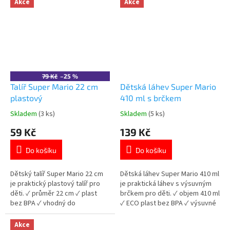
Akce
Akce
bezpečný pro děti ✓ kompaktní
Mario
a praktický design 👉 Více
produktů s motivem Super
Mario
79 Kč
–25 %
Talíř Super Mario 22 cm
Dětská láhev Super Mario
plastový
410 ml s brčkem
Skladem
(3 ks)
Skladem
(5 ks)
Průměrné
Průměrné
hodnocení
hodnocení
59 Kč
139 Kč
produktu
produktu
je
je
Do košíku
Do košíku
5,0
5,0
z
z
5
5
Dětský talíř Super Mario 22 cm
Dětská láhev Super Mario 410 ml
hvězdiček.
hvězdiček.
je praktický plastový talíř pro
je praktická láhev s výsuvným
děti. ✓ průměr 22 cm ✓ plast
brčkem pro děti. ✓ objem 410 ml
bez BPA ✓ vhodný do
✓ ECO plast bez BPA ✓ výsuvné
mikrovlnné trouby ✓
brčko ✓ licencovaný motiv
licencovaný motiv Super Mario
Super Mario 👉 Více produktů
Akce