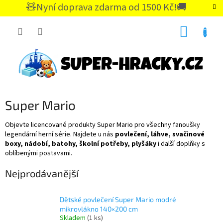
Přejít
🧸Nyní doprava zdarma od 1500 Kč!🚚
na
CZK
obsah
NÁKUP
KOŠÍK
Super Mario
Objevte licencované produkty Super Mario pro všechny fanoušky
legendární herní série. Najdete u nás
povlečení, láhve, svačinové
boxy, nádobí, batohy, školní potřeby, plyšáky
i další doplňky s
oblíbenými postavami.
Nejprodávanější
Dětské povlečení Super Mario modré
mikrovlákno 140×200 cm
Skladem
(1 ks)