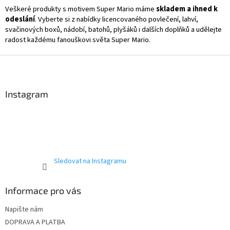
Veškeré produkty s motivem Super Mario máme
skladem a ihned k
odeslání
. Vyberte si z nabídky licencovaného povlečení, lahví,
svačinových boxů, nádobí, batohů, plyšáků i dalších doplňků a udělejte
radost každému fanouškovi světa Super Mario.
Z
á
p
a
Instagram
t
í
Sledovat na Instagramu
Informace pro vás
Napište nám
DOPRAVA A PLATBA