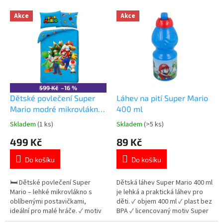
o
V
Akce
Akce
d
ý
u
p
k
i
t
s
ů
p
r
o
599 Kč
–16 %
d
Dětské povlečení Super
Láhev na pití Super Mario
u
Mario modré mikrovlákno
400 ml
k
140×200 cm
Skladem
(1 ks)
Skladem
(>5 ks)
Průměrné
Průměrné
t
hodnocení
hodnocení
499 Kč
89 Kč
ů
produktu
produktu
je
je
Do košíku
Do košíku
5,0
5,0
z
z
5
5
🛏️ Dětské povlečení Super
Dětská láhev Super Mario 400 ml
hvězdiček.
hvězdiček.
Mario – lehké mikrovlákno s
je lehká a praktická láhev pro
oblíbenými postavičkami,
děti. ✓ objem 400 ml ✓ plast bez
ideální pro malé hráče. ✓ motiv
BPA ✓ licencovaný motiv Super
Super Mario 🎮 ✓ jemné a lehké
Mario 👉 Více produktů Super