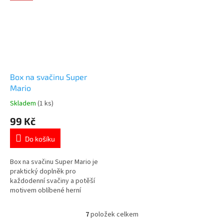
👉 Více produktů Super Mario
Super Mario
Box na svačinu Super
Mario
Skladem
(1 ks)
Průměrné
hodnocení
99 Kč
produktu
je
Do košíku
5,0
z
5
Box na svačinu Super Mario je
hvězdiček.
praktický doplněk pro
každodenní svačiny a potěší
motivem oblíbené herní
postavy. ✓ motiv Super Mario ✓
plast bez BPA – bezpečný pro
7
položek celkem
O
děti ✓ pevné klipové zavírání 👉