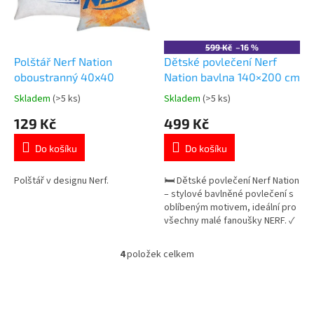
599 Kč
–16 %
Polštář Nerf Nation
Dětské povlečení Nerf
oboustranný 40x40
Nation bavlna 140×200 cm
Skladem
(>5 ks)
Skladem
(>5 ks)
Průměrné
Průměrné
hodnocení
hodnocení
129 Kč
499 Kč
produktu
produktu
je
je
Do košíku
Do košíku
5,0
5,0
z
z
5
5
Polštář v designu Nerf.
🛏️ Dětské povlečení Nerf Nation
hvězdiček.
hvězdiček.
– stylové bavlněné povlečení s
oblíbeným motivem, ideální pro
všechny malé fanoušky NERF. ✓
motiv Nerf Nation 🎯 ✓ 100%
bavlna – měkká a prodyšná ✓
4
položek celkem
O
oboustranný design 👉 Více
v
produktů s motivem NERF
l
á
d