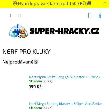
Přejít
🧸Nyní doprava zdarma od 1500 Kč!🚚
na
CZK
obsah
NÁKUP
KOŠÍK
NERF PRO KLUKY
Nejprodávanější
Nerf Alpha Strike Fang QS-4 blaster + 10 šipek
Skladem
(>5 ks)
199 Kč
Nerf Mega Bulldog blaster + 6 šipek AccuStrike
Skladem
(>5 ks)