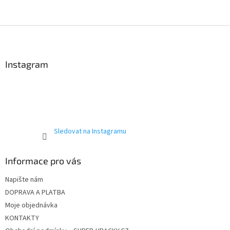
a
c
í
Z
p
á
r
p
v
a
Instagram
k
t
y
í
v
ý
p
i
s
Sledovat na Instagramu
u
Informace pro vás
Napište nám
DOPRAVA A PLATBA
Moje objednávka
KONTAKTY