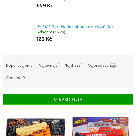
649 Kč
Polštář Nerf Nation oboustranný 40x40
Skladem
(>5 ks)
129 Kč
Ř
a
Doporučujeme
Nejlevnější
Nejdražší
Nejprodávanější
z
e
Abecedně
n
í
p
OTEVŘÍT FILTR
r
o
V
d
ý
u
p
k
i