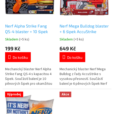
t
s
ů
p
r
o
d
Nerf Alpha Strike Fang
Nerf Mega Bulldog blaster
u
QS-4 blaster + 10 šipek
+ 6 šipek AccuStrike
k
Skladem
(>5 ks)
Skladem
(>5 ks)
Průměrné
Průměrné
t
hodnocení
hodnocení
199 Kč
649 Kč
ů
produktu
produktu
je
je
Do košíku
Do košíku
5,0
5,0
z
z
5
5
Mechanický blaster Nerf Alpha
Mechanický blaster Nerf Mega
hvězdiček.
hvězdiček.
Strike Fang QS-4 s kapacitou 4
Bulldog z řady AccuStrike s
šipek. Součástí balení je 10
vysokou přesností. Součástí
pěnových šipek pro okamžitou
balení je 6 pěnových šipek Nerf
akci. Více 👉 AKČNÍCH
Mega. Více 👉 AKČNÍCH
PRODUKTŮ
PRODUKTŮ
Výprodej
Akce