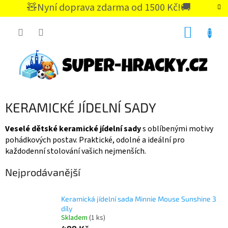
Přejít
🧸Nyní doprava zdarma od 1500 Kč!🚚
na
CZK
obsah
NÁKUP
KOŠÍK
KERAMICKÉ JÍDELNÍ SADY
Veselé dětské keramické jídelní sady
s oblíbenými motivy
pohádkových postav. Praktické, odolné a ideální pro
každodenní stolování vašich nejmenších.
Nejprodávanější
Keramická jídelní sada Minnie Mouse Sunshine 3
díly
Skladem
(1 ks)