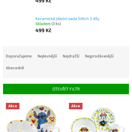
499 Kč
Keramická jídelní sada Stitch 3 díly
Skladem
(3 ks)
499 Kč
Ř
a
Doporučujeme
Nejlevnější
Nejdražší
Nejprodávanější
z
e
Abecedně
n
í
p
OTEVŘÍT FILTR
r
o
V
Akce
Akce
d
ý
u
p
k
i
t
s