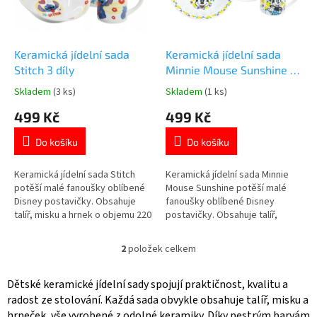
ů
p
r
o
d
Keramická jídelní sada
Keramická jídelní sada
u
Stitch 3 díly
Minnie Mouse Sunshine 3
k
díly
Skladem
(3 ks)
Skladem
(1 ks)
Průměrné
Průměrné
t
hodnocení
hodnocení
499 Kč
499 Kč
ů
produktu
produktu
je
je
Do košíku
Do košíku
5,0
5,0
z
z
5
5
Keramická jídelní sada Stitch
Keramická jídelní sada Minnie
hvězdiček.
hvězdiček.
potěší malé fanoušky oblíbené
Mouse Sunshine potěší malé
Disney postavičky. Obsahuje
fanoušky oblíbené Disney
talíř, misku a hrnek o objemu 220
postavičky. Obsahuje talíř,
ml. Kvalitní keramické
misku a hrnek o objemu 220
provedení. Vhodná do myčky
ml.Kvalitní keramické
2
položek celkem
O
nádobí i mikrovlnné trouby.
provedení.Vhodná do myčky
v
Oficiální licence Disney. 👉 Více
nádobí i mikrovlnné
l
produktů s motivem Lilo & Stitch
trouby.Oficiální licence Disney.
Dětské keramické jídelní sady spojují praktičnost, kvalitu a
á
👉 Více produktů s motivem
radost ze stolování. Každá sada obvykle obsahuje talíř, misku a
d
Minnie Mouse
hrneček, vše vyrobené z odolné keramiky. Díky pestrým barvám