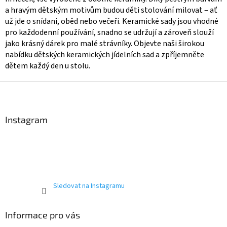
a
a hravým dětským motivům budou děti stolování milovat – ať
c
už jde o snídani, oběd nebo večeři. Keramické sady jsou vhodné
í
pro každodenní používání, snadno se udržují a zároveň slouží
p
r
jako krásný dárek pro malé strávníky. Objevte naši širokou
v
nabídku dětských keramických jídelních sad a zpříjemněte
k
dětem každý den u stolu.
y
v
Z
ý
á
p
p
i
a
s
Instagram
u
t
í
Sledovat na Instagramu
Informace pro vás