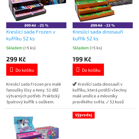
t
s
ů
p
r
o
399 Kč
–25 %
299 Kč
–33 %
d
Kreslicí sada Frozen v
Kreslící sada dinosauři
u
kufříku 52 ks
kufřík 52 ks
k
Skladem
(>5 ks)
Skladem
(>5 ks)
Průměrné
Průměrné
t
hodnocení
hodnocení
299 Kč
199 Kč
ů
produktu
produktu
je
je
Do košíku
Do košíku
5,0
5,0
z
z
5
5
Kreslicí sada Frozen pro malé
🦖 Kreslící sada dinosauři v
hvězdiček.
hvězdiček.
fanoušky Elsy a Anny. 52 dílů
kufříku, která potěší všechny
výtvarných potřeb. Praktický
malé umělce a milovníky
3patrový kufřík s ouškem.
pravěkého světa. ✓ 52 kusů
Obsahuje fixy, pastelky,
výtvarných potřeb v jednom
voskovky, vodovky a další
balení ✓ praktický 3patrový
Výprodej
kreativní pomůcky. 👉 Více
kufřík s ouškem ✓ ideální
produktů Frozen
kreativní sada pro děti 👉 Více
produktů s motivem dinosaurů