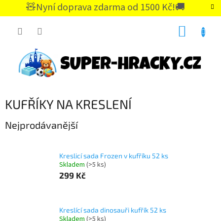
Přejít
🧸Nyní doprava zdarma od 1500 Kč!🚚
na
CZK
obsah
NÁKUP
KOŠÍK
KUFŘÍKY NA KRESLENÍ
Nejprodávanější
Kreslicí sada Frozen v kufříku 52 ks
Skladem
(>5 ks)
299 Kč
Kreslící sada dinosauři kufřík 52 ks
Skladem
(>5 ks)