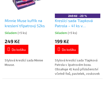
249 Kč
–20 %
Minnie Muse kufřík na
Kreslící sada Tlapková
kreslení třípatrový 52ks
Patrola – 41 ks v
3patrovém boxu
Skladem
(>5 ks)
Skladem
(>5 ks)
Průměrné
Průměrné
hodnocení
hodnocení
249 Kč
199 Kč
produktu
produktu
je
je
Do košíku
Do košíku
5,0
5,0
z
z
5
5
Stylová kreslící sada Minnie
Stylová kreslící sada Tlapková
hvězdiček.
hvězdiček.
Mouse.
Patrola v 3patrovém boxu.
Obsahuje 41 kusů příslušenství
včetně fixů, pastelek, voskovek
i omalovánek. Více produktů s
motivem 👉 TLAPKOVÉ
PATROLY