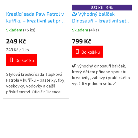
887 Kč
–9 %
Kreslící sada Paw Patrol v
🎁 Výhodný balíček
kufříku – kreativní set pro
Dinosauři – kreativní set
děti
pro děti
Skladem
(>5 ks)
Skladem
(4 ks)
Průměrné
Průměrné
hodnocení
hodnocení
249 Kč
799 Kč
produktu
produktu
je
je
Měrná
249 Kč / 1 ks
Do košíku
4,9
5,0
cena:
z
z
Do košíku
5
5
🦖 Výhodný dinosauří balíček,
hvězdiček.
hvězdiček.
který dětem přinese spoustu
Stylová kreslící sada Tlapková
kreativity, zábavy i praktického
Patrola v kufříku – pastelky, fixy,
využití v jednom setu. ✓
voskovky, vodovky a další
kreativní kufřík s výtvarnými
příslušenství. Oficiální licence
potřebami ✓ samolepky s
Paw Patrol. 🖌️🐾 Více produktů s
dinosauřími motivy ✓ škrabací
motivem 👉 TLAPKOVÉ
obrázky pro tvoření ✓ praktický
PATROLY
penál do školy ✓ ideální dárek
pro malé milovníky dinosaurů
👉...