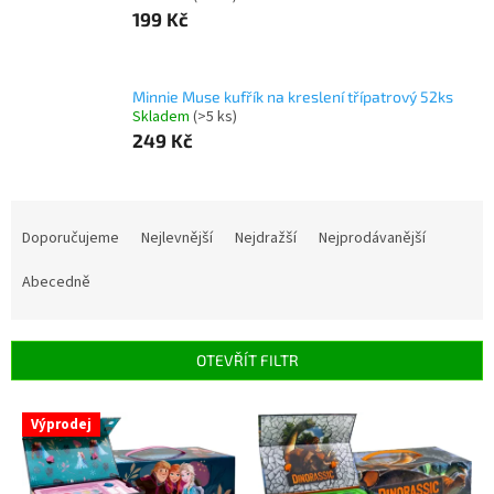
199 Kč
Minnie Muse kufřík na kreslení třípatrový 52ks
Skladem
(>5 ks)
249 Kč
Ř
a
Doporučujeme
Nejlevnější
Nejdražší
Nejprodávanější
z
e
Abecedně
n
í
p
OTEVŘÍT FILTR
r
o
V
Výprodej
d
ý
u
p
k
i