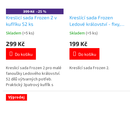
399 Kč
–25 %
Kreslicí sada Frozen 2 v
Kreslící sada Frozen
kufříku 52 ks
Ledové království - fixy,
omalovánky, samolepky,
Skladem
(>5 ks)
Skladem
(>5 ks)
Průměrné
Průměrné
podložka
hodnocení
hodnocení
299 Kč
199 Kč
produktu
produktu
je
je
Do košíku
Do košíku
4,5
4,8
z
z
5
5
Kreslicí sada Frozen 2 pro malé
Kreslící sada Frozen 2.
hvězdiček.
hvězdiček.
fanoušky Ledového království.
52 dílů výtvarných potřeb.
Praktický 3patrový kufřík s
ouškem. Obsahuje fixy,
pastelky, voskovky, vodovky a
Výprodej
další kreativní pomůcky. 👉 Více
produktů Frozen