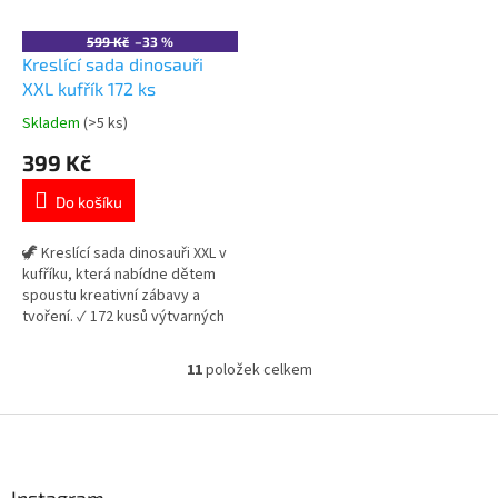
599 Kč
–33 %
Kreslící sada dinosauři
XXL kufřík 172 ks
Skladem
(>5 ks)
Průměrné
hodnocení
399 Kč
produktu
je
Do košíku
5,0
z
5
🦖 Kreslící sada dinosauři XXL v
hvězdiček.
kufříku, která nabídne dětem
spoustu kreativní zábavy a
tvoření. ✓ 172 kusů výtvarných
potřeb v jednom balení ✓
praktický uzavíratelný kufřík s
11
položek celkem
O
ouškem ✓ ideální kreativní sada
v
pro děti 👉 Více produktů s
l
Z
motivem dinosaurů
á
á
d
p
a