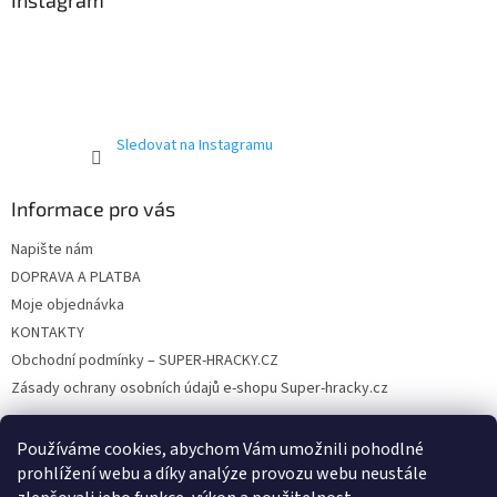
a
Instagram
c
t
í
í
p
r
v
k
y
Sledovat na Instagramu
v
ý
p
Informace pro vás
i
s
Napište nám
u
DOPRAVA A PLATBA
Moje objednávka
KONTAKTY
Obchodní podmínky – SUPER-HRACKY.CZ
Zásady ochrany osobních údajů e-shopu Super-hracky.cz
Používáme cookies, abychom Vám umožnili pohodlné
prohlížení webu a díky analýze provozu webu neustále
Instagram