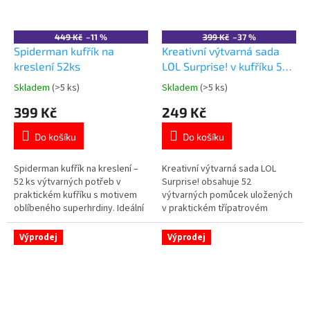
449 Kč
–11 %
399 Kč
–37 %
Spiderman kufřík na
Kreativní výtvarná sada
kreslení 52ks
LOL Surprise! v kufříku 52
ks
Skladem
(>5 ks)
Skladem
(>5 ks)
Průměrné
Průměrné
hodnocení
hodnocení
399 Kč
249 Kč
produktu
produktu
je
je
Do košíku
Do košíku
5,0
4,7
z
z
5
5
Spiderman kufřík na kreslení –
Kreativní výtvarná sada LOL
hvězdiček.
hvězdiček.
52 ks výtvarných potřeb v
Surprise! obsahuje 52
praktickém kufříku s motivem
výtvarných pomůcek uložených
oblíbeného superhrdiny. Ideální
v praktickém třípatrovém
kreativní sada pro všechny malé
kufříku. Pastelky, fixy, vodovky i
umělce!
další potřeby budou vždy
Výprodej
Výprodej
přehledně uspořádané.
Praktické madlo umožňuje
snadné přenášení domů, do
školy i na cesty. Oficiální licence
LOL Surprise!...