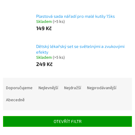
Plastová sada nářadí pro malé kutily 15ks
Skladem
(>5 ks)
149 Kč
Dětský lékařský set se světelnými a zvukovými
efekty
Skladem
(>5 ks)
249 Kč
Ř
a
Doporučujeme
Nejlevnější
Nejdražší
Nejprodávanější
z
e
Abecedně
n
í
p
OTEVŘÍT FILTR
r
o