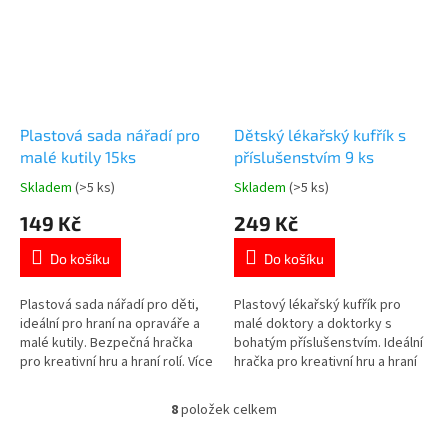
Plastová sada nářadí pro
Dětský lékařský kufřík s
malé kutily 15ks
příslušenstvím 9 ks
Skladem
(>5 ks)
Skladem
(>5 ks)
Průměrné
Průměrné
hodnocení
hodnocení
149 Kč
249 Kč
produktu
produktu
je
je
Do košíku
Do košíku
5,0
4,6
z
z
5
5
Plastová sada nářadí pro děti,
Plastový lékařský kufřík pro
hvězdiček.
hvězdiček.
ideální pro hraní na opraváře a
malé doktory a doktorky s
malé kutily. Bezpečná hračka
bohatým příslušenstvím. Ideální
pro kreativní hru a hraní rolí. Více
hračka pro kreativní hru a hraní
produktů👉 PRO KLUKY
rolí. Více produktů👉 PRO KLUKY
8
položek celkem
O
v