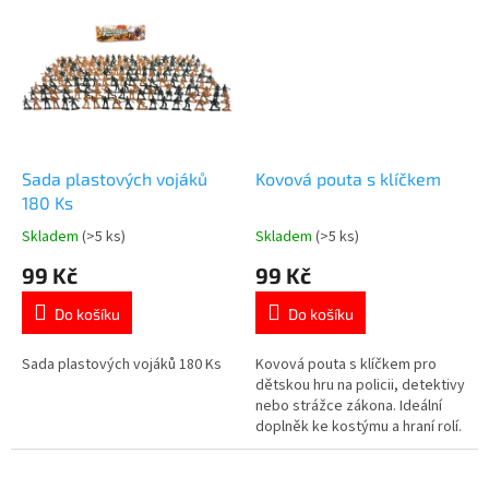
Sada plastových vojáků
Kovová pouta s klíčkem
180 Ks
Skladem
(>5 ks)
Skladem
(>5 ks)
Průměrné
Průměrné
hodnocení
hodnocení
99 Kč
99 Kč
produktu
produktu
je
je
Do košíku
Do košíku
5,0
5,0
z
z
5
5
Sada plastových vojáků 180 Ks
Kovová pouta s klíčkem pro
hvězdiček.
hvězdiček.
dětskou hru na policii, detektivy
nebo strážce zákona. Ideální
doplněk ke kostýmu a hraní rolí.
Více produktů👉 PRO KLUKY