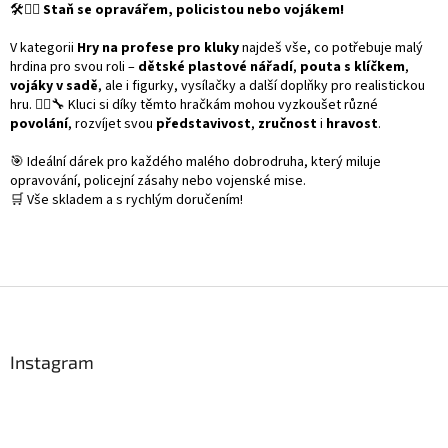
l
🛠️👮‍♂️
Staň se opravářem, policistou nebo vojákem!
á
d
V kategorii
Hry na profese pro kluky
najdeš vše, co potřebuje malý
a
hrdina pro svou roli –
dětské plastové nářadí
,
pouta s klíčkem
,
c
vojáky v sadě
, ale i figurky, vysílačky a další doplňky pro realistickou
í
hru. 👷‍♂️🔧 Kluci si díky těmto hračkám mohou vyzkoušet různé
p
povolání
, rozvíjet svou
představivost
,
zručnost
i
hravost
.
r
v
🎯 Ideální dárek pro každého malého dobrodruha, který miluje
k
opravování, policejní zásahy nebo vojenské mise.
y
🛒 Vše skladem a s rychlým doručením!
v
ý
p
i
s
Z
u
á
p
a
Instagram
t
í