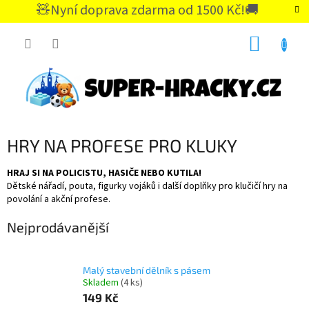
Přejít
🧸Nyní doprava zdarma od 1500 Kč!🚚
na
CZK
obsah
NÁKUP
KOŠÍK
HRY NA PROFESE PRO KLUKY
HRAJ SI NA POLICISTU, HASIČE NEBO KUTILA!
Dětské nářadí, pouta, figurky vojáků i další doplňky pro klučičí hry na
povolání a akční profese.
Nejprodávanější
Malý stavební dělník s pásem
Skladem
(4 ks)
149 Kč