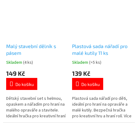
Malý stavební dělník s
Plastová sada nářadí pro
pásem
malé kutily 11 ks
Skladem
(4 ks)
Skladem
(>5 ks)
Průměrné
Průměrné
hodnocení
hodnocení
149 Kč
139 Kč
produktu
produktu
je
je
Do košíku
Do košíku
5,0
5,0
z
z
5
5
Dětský stavební set s helmou,
Plastová sada nářadí pro děti,
hvězdiček.
hvězdiček.
opaskem a nářadím pro hraní na
ideální pro hraní na opraváře a
malého opraváře a stavitele.
malé kutily. Bezpečná hračka
Ideální hračka pro kreativní hraní
pro kreativní hru a hraní rolí. Více
rolí. Více produktů👉 PRO KLUKY
produktů👉 PRO KLUKY