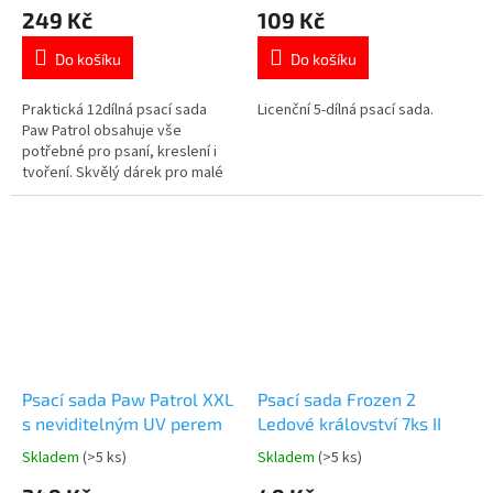
hodnocení
hodnocení
249 Kč
109 Kč
produktu
produktu
je
je
Do košíku
Do košíku
5,0
5,0
z
z
5
5
Praktická 12dílná psací sada
Licenční 5-dílná psací sada.
hvězdiček.
hvězdiček.
Paw Patrol obsahuje vše
potřebné pro psaní, kreslení i
tvoření. Skvělý dárek pro malé
školáky i fanoušky Tlapkové
patroly. 👉 Více produktů Paw
Patrol
Psací sada Paw Patrol XXL
Psací sada Frozen 2
s neviditelným UV perem
Ledové království 7ks II
Skladem
(>5 ks)
Skladem
(>5 ks)
Průměrné
Průměrné
hodnocení
hodnocení