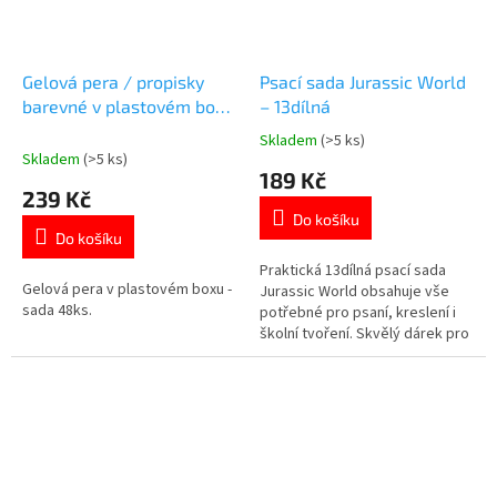
Gelová pera / propisky
Psací sada Jurassic World
barevné v plastovém boxu
– 13dílná
sada 48ks - pastelové,
Skladem
(>5 ks)
Průměrné
neonové, třpytivé,
Skladem
(>5 ks)
hodnocení
189 Kč
metalické
produktu
239 Kč
je
Do košíku
5,0
Do košíku
z
5
Praktická 13dílná psací sada
Gelová pera v plastovém boxu -
hvězdiček.
Jurassic World obsahuje vše
sada 48ks.
potřebné pro psaní, kreslení i
školní tvoření. Skvělý dárek pro
všechny fanoušky dinosaurů.
👉 Více produktů s motivem
dinosaurů