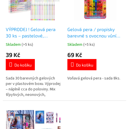
t
s
ů
p
r
o
d
VÝPRODEJ ! Gelová pera
Gelová pera / propisky
u
30 ks – pastelové,
barevné s ovocnou vůní
k
neonové, třpytivé,
Fruity Squad sada 8ks
Skladem
(>5 ks)
Skladem
(>5 ks)
Průměrné
Průměrné
t
metalické
hodnocení
hodnocení
39 Kč
69 Kč
ů
produktu
produktu
je
je
Do košíku
Do košíku
5,0
5,0
z
z
5
5
Sada 30 barevných gelových
Voňavá gelová pera - sada 8ks.
hvězdiček.
hvězdiček.
per v plastovém boxu. Výprodej
– náplně cca do poloviny. Mix
třpytivých, neonových,
pastelových a metalických
odstínů. Více 👉 KREATIVNÍCH
PRODUKTŮ