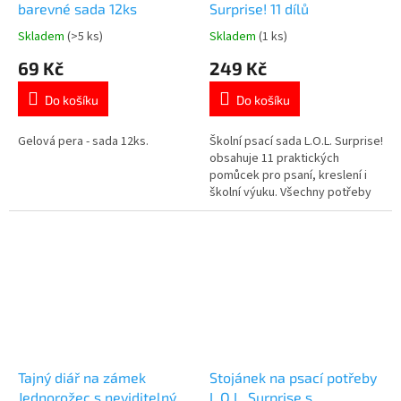
barevné sada 12ks
Surprise! 11 dílů
Skladem
(>5 ks)
Skladem
(1 ks)
Průměrné
Průměrné
hodnocení
hodnocení
69 Kč
249 Kč
produktu
produktu
je
je
Do košíku
Do košíku
5,0
5,0
z
z
5
5
Gelová pera - sada 12ks.
Školní psací sada L.O.L. Surprise!
hvězdiček.
hvězdiček.
obsahuje 11 praktických
pomůcek pro psaní, kreslení i
školní výuku. Všechny potřeby
jsou přehledně uložené v
pevném plastovém obalu.
Skvělá volba do školy, na doma i
na cesty. Oblíbený motiv
panenek L.O.L. Surprise! potěší
každou malou fanynku. 👉 Více...
Tajný diář na zámek
Stojánek na psací potřeby
Jednorožec s neviditelným
L.O.L. Surprise s