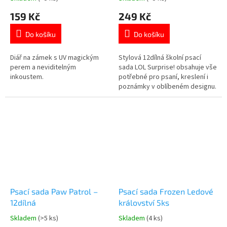
hodnocení
hodnocení
159 Kč
249 Kč
produktu
produktu
je
je
Do košíku
Do košíku
5,0
5,0
z
z
5
5
Diář na zámek s UV magickým
Stylová 12dílná školní psací
hvězdiček.
hvězdiček.
perem a neviditelným
sada LOL Surprise! obsahuje vše
inkoustem.
potřebné pro psaní, kreslení i
poznámky v oblíbeném designu.
Součástí sady je kovový penál,
notýsek i základní školní
pomůcky. Skvělý dárek pro
všechny fanoušky panenek LOL
Surprise! Oficiální licence.
👉 Více produktů LOL...
Psací sada Paw Patrol –
Psací sada Frozen Ledové
12dílná
království 5ks
Skladem
(>5 ks)
Skladem
(4 ks)
Průměrné
Průměrné