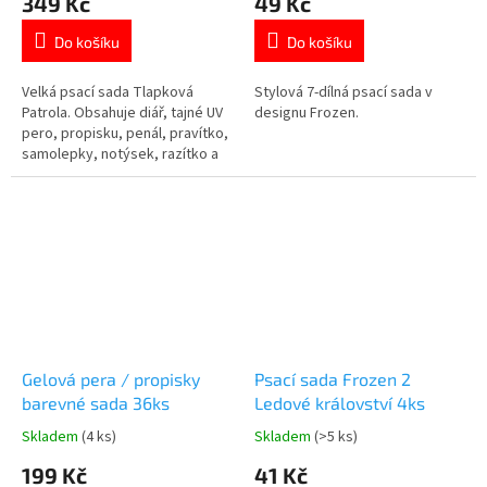
349 Kč
49 Kč
produktu
produktu
je
je
Do košíku
Do košíku
4,7
5,0
z
z
5
5
Velká psací sada Tlapková
Stylová 7-dílná psací sada v
hvězdiček.
hvězdiček.
Patrola. Obsahuje diář, tajné UV
designu Frozen.
pero, propisku, penál, pravítko,
samolepky, notýsek, razítko a
další doplňky.4 Více produktů s
motivem 👉 TLAPKOVÉ
PATROLY
Gelová pera / propisky
Psací sada Frozen 2
barevné sada 36ks
Ledové království 4ks
Skladem
(4 ks)
Skladem
(>5 ks)
Průměrné
Průměrné
hodnocení
hodnocení
199 Kč
41 Kč
produktu
produktu