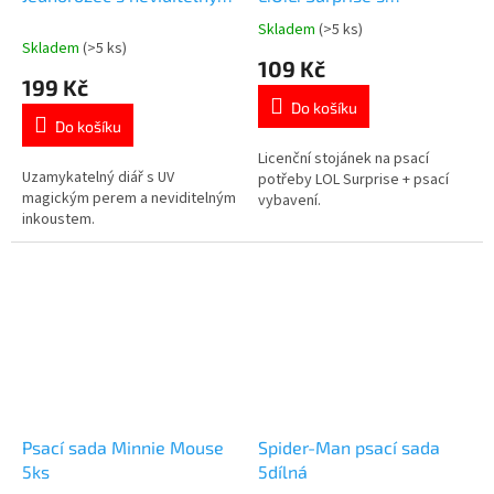
UV perem + samolepky
vybavením sada 7ks
Skladem
(>5 ks)
Průměrné
Skladem
(>5 ks)
hodnocení
109 Kč
produktu
199 Kč
je
Do košíku
5,0
Do košíku
z
5
Licenční stojánek na psací
Uzamykatelný diář s UV
hvězdiček.
potřeby LOL Surprise + psací
magickým perem a neviditelným
vybavení.
inkoustem.
Psací sada Minnie Mouse
Spider-Man psací sada
5ks
5dílná