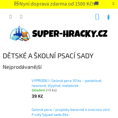
Přejít
🧸Nyní doprava zdarma od 1500 Kč!🚚
na
CZK
obsah
NÁKUP
KOŠÍK
DĚTSKÉ A ŠKOLNÍ PSACÍ SADY
Nejprodávanější
VÝPRODEJ ! Gelová pera 30 ks – pastelové,
neonové, třpytivé, metalické
Skladem
(>5 ks)
39 Kč
Gelová pera / propisky barevné s ovocnou vůní
Fruity Squad sada 8ks