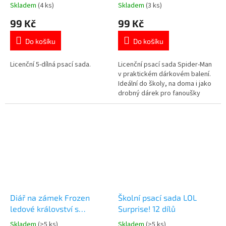
Skladem
(4 ks)
Skladem
(3 ks)
Průměrné
Průměrné
hodnocení
hodnocení
99 Kč
99 Kč
produktu
produktu
je
je
Do košíku
Do košíku
5,0
5,0
z
z
5
5
Licenční 5-dílná psací sada.
Licenční psací sada Spider-Man
hvězdiček.
hvězdiček.
v praktickém dárkovém balení.
Ideální do školy, na doma i jako
drobný dárek pro fanoušky
Marvel 🕷️✏️ Více produktů s
motivem 👉 SPIDERMAN
Diář na zámek Frozen
Školní psací sada LOL
ledové království s
Surprise! 12 dílů
neviditelným UV perem
Skladem
(>5 ks)
Skladem
(>5 ks)
Průměrné
Průměrné