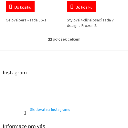
je
je
Do košíku
Do košíku
4,8
5,0
z
z
5
5
Gelová pera - sada 36ks.
Stylová 4-dílná psací sada v
hvězdiček.
hvězdiček.
designu Frozen 2.
22
položek celkem
O
v
l
Z
á
á
d
p
a
a
Instagram
c
t
í
í
p
r
v
k
y
Sledovat na Instagramu
v
ý
p
Informace pro vás