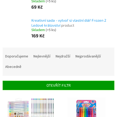
Skladem
(>5 ks)
69 Kč
Kreativní sada - vytvoř si vlastní diář Frozen 2
Ledové království
product
Skladem
(>5 ks)
169 Kč
Ř
a
Doporučujeme
Nejlevnější
Nejdražší
Nejprodávanější
z
e
Abecedně
n
í
p
OTEVŘÍT FILTR
r
o
V
d
ý
u
p
k
i