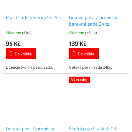
Psací sada Jednorožec 5ks
Gelová pera / propisky
barevné sada 24ks
Skladem
(5 ks)
Skladem
(>5 ks)
Průměrné
Průměrné
hodnocení
hodnocení
95 Kč
139 Kč
produktu
produktu
je
je
Do košíku
Do košíku
4,7
5,0
z
z
5
5
Licenční 5-dílná psací sada.
Gelová pera - sada 24ks.
hvězdiček.
hvězdiček.
Výprodej
Gelová pera / propisky
Školní psací sada L.O.L.