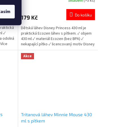
em
(>5 ks)
Skladem
(>5 ks)
Průměrné
hodnocení
lasím
produktu
 košíku
Do košíku
179 Kč
je
5,0
praktická
Dětská láhev Disney Princess 430 ml je
z
ml ✓
praktická Ecozen láhev s pítkem. ✓ objem
5
 a odolná
430 ml ✓ materiál Ecozen (bez BPA) ✓
hvězdiček.
 Více
nekapající pítko ✓ licencovaný motiv Disney
Princess 👉 Více produktů Disney Princess
Akce
 s
Tritanová láhev Minnie Mouse 430
ml s pítkem