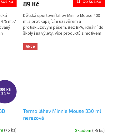
 košíku
Do košíku
89 Kč
je
5,0
ická
Dětská sportovní lahev Minnie Mouse 400
z
 475 ml ✓
ml s protikapajícím uzávěrem a
5
covaný
protiskluzovým pásem. Bez BPA, ideální do
hvězdiček.
ch
školy i na výlety. Více produktů s motivem
MINNIE 👉 zde
Akce
259 Kč
–34 %
 3D
Termo láhev Minnie Mouse 330 ml
nerezová
em
(>5 ks)
Skladem
(>5 ks)
Průměrné
hodnocení