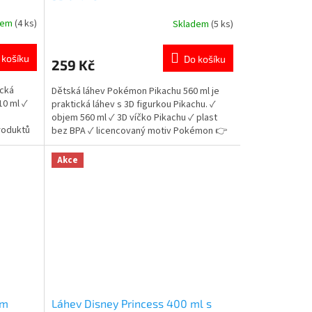
dem
(4 ks)
Skladem
(5 ks)
Průměrné
hodnocení
produktu
 košíku
Do košíku
259 Kč
je
5,0
ická
Dětská láhev Pokémon Pikachu 560 ml je
z
10 ml ✓
praktická láhev s 3D figurkou Pikachu. ✓
5
objem 560 ml ✓ 3D víčko Pikachu ✓ plast
hvězdiček.
roduktů
bez BPA ✓ licencovaný motiv Pokémon 👉
Více produktů Pokémon
Akce
em
Láhev Disney Princess 400 ml s