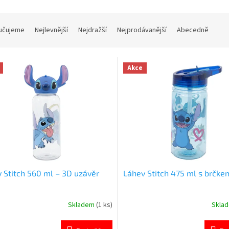
učujeme
Nejlevnější
Nejdražší
Nejprodávanější
Abecedně
Akce
 Stitch 560 ml – 3D uzávěr
Láhev Stitch 475 ml s brčke
Skladem
(1 ks)
Skla
rné
Průměrné
cení
hodnocení
ktu
produktu