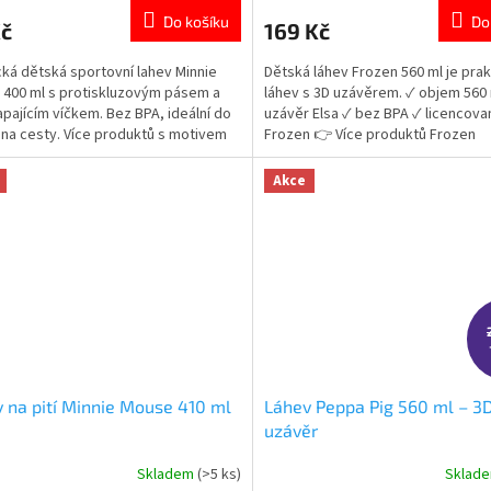
ktu
produktu
Do košíku
Do
Kč
169 Kč
je
5,0
cká dětská sportovní lahev Minnie
Dětská láhev Frozen 560 ml je prak
z
400 ml s protiskluzovým pásem a
láhev s 3D uzávěrem. ✓ objem 560 
5
apajícím víčkem. Bez BPA, ideální do
uzávěr Elsa ✓ bez BPA ✓ licencova
ček.
hvězdiček.
i na cesty. Více produktů s motivem
Frozen 👉 Více produktů Frozen
 👉 zde
Akce
 na pití Minnie Mouse 410 ml
Láhev Peppa Pig 560 ml – 3
uzávěr
Skladem
(>5 ks)
Sklad
rné
Průměrné