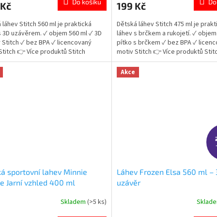
Do košíku
Do
 Kč
199 Kč
je
5,0
 láhev Stitch 560 ml je praktická
Dětská láhev Stitch 475 ml je prakt
z
s 3D uzávěrem. ✓ objem 560 ml ✓ 3D
láhev s brčkem a rukojetí. ✓ objem
5
 Stitch ✓ bez BPA ✓ licencovaný
pítko s brčkem ✓ bez BPA ✓ licen
ček.
hvězdiček.
Stitch 👉 Více produktů Stitch
motiv Stitch 👉 Více produktů Stit
Akce
á sportovní lahev Minnie
Láhev Frozen Elsa 560 ml –
 Jarní vzhled 400 ml
uzávěr
Skladem
(>5 ks)
Sklad
rné
Průměrné
cení
hodnocení