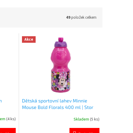
49
položek celkem
Akce
m
Dětská sportovní lahev Minnie
Mouse Bold Florals 400 ml | Stor
dem
(4 ks)
Skladem
(5 ks)
Průměrné
hodnocení
produktu