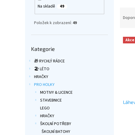
a
Na skladě
49
Ř
n
a
e
Dopor
Položek k zobrazení:
49
z
l
e
V
n
Akce
ý
í
Přeskočit
Kategorie
kategorie
p
p
i
r
🎁 RYCHLÝ RÁDCE
s
o
🏖️ LÉTO
p
d
r
u
HRAČKY
o
k
PRO HOLKY
d
t
MOTIVY & LICENCE
u
ů
STAVEBNICE
Láhev
k
LEGO
t
ů
HRAČKY
Průmě
ŠKOLNÍ POTŘEBY
hodno
ŠKOLNÍ BATOHY
produ