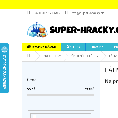
Přejít
na
obsah
+420 607 570 686
info@super-hracky.cz
🎁 RYCHLÝ RÁDCE
🏖️ LÉTO
HRAČKY
P
Domů
PRO HOLKY
ŠKOLNÍ POTŘEBY
LÁHVE
P
LÁH
o
s
Cena
Nejpr
t
r
55
Kč
299
Kč
a
n
n
í
p