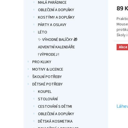
MALÁ PARÁDNICE
produ
89 
je
OBLEČENÍ A DOPLŇKY
5,0
KOSTÝMY A DOPLŇKY
Prakti
z
Mouse 
5
PÁRTY A OSLAVY
protik
hvězdi
LÉTO
školy 
✨ VÝHODNÉ BALÍČKY 🎁
MINNIE
ADVENTNÍ KALENDÁŘE
Akce
! VÝPRODEJ !
PRO KLUKY
MOTIVY & LICENCE
ŠKOLNÍ POTŘEBY
DĚTSKÉ POTŘEBY
KOUPEL
STOLOVÁNÍ
Láhev
CESTOVÁNÍ S DĚTMI
OBLEČENÍ A DOPLŇKY
DĚTSKÁ KOSMETIKA
Průmě