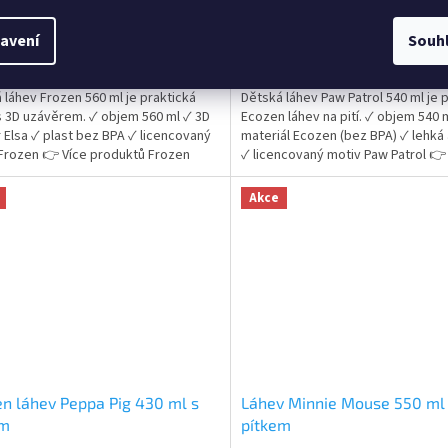
Skladem
(>5 ks)
Sklad
rné
Průměrné
cení
hodnocení
avení
Souh
ktu
produktu
Do košíku
Do
Kč
169 Kč
je
5,0
 láhev Frozen 560 ml je praktická
Dětská láhev Paw Patrol 540 ml je 
z
s 3D uzávěrem. ✓ objem 560 ml ✓ 3D
Ecozen láhev na pití. ✓ objem 540 
5
 Elsa ✓ plast bez BPA ✓ licencovaný
materiál Ecozen (bez BPA) ✓ lehká
ček.
hvězdiček.
 Frozen 👉 Více produktů Frozen
✓ licencovaný motiv Paw Patrol 👉
produktů Paw Patrol
Akce
n láhev Peppa Pig 430 ml s
Láhev Minnie Mouse 550 ml
em
pítkem