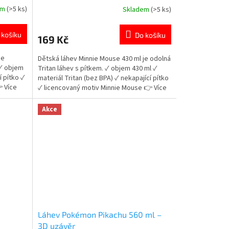
em
(>5 ks)
Skladem
(>5 ks)
Průměrné
hodnocení
produktu
 košíku
Do košíku
169 Kč
je
5,0
je
Dětská láhev Minnie Mouse 430 ml je odolná
z
 ✓ objem
Tritan láhev s pítkem. ✓ objem 430 ml ✓
5
í pítko ✓
materiál Tritan (bez BPA) ✓ nekapající pítko
hvězdiček.
 Více
✓ licencovaný motiv Minnie Mouse 👉 Více
produktů Minnie Mouse
Akce
Láhev Pokémon Pikachu 560 ml –
3D uzávěr