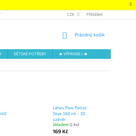
TAKTY
OBCHODNÍ PODMÍNKY – SUPER-HRACKY.CZ
CZK
Přihlášení
ZÁSADY OCHRAN
NÁKUPNÍ
Prázdný košík
KOŠÍK
Y
DĚTSKÉ POTŘEBY
🔥 VÝPRODEJ 🔥
Láhev Paw Patrol
540
Skye 560 ml – 3D
uzávěr
Skladem
(1 ks)
169 Kč