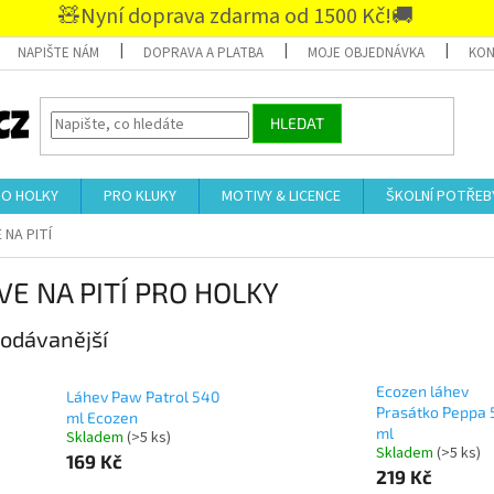
🧸Nyní doprava zdarma od 1500 Kč!🚚
NAPIŠTE NÁM
DOPRAVA A PLATBA
MOJE OBJEDNÁVKA
KON
HLEDAT
RO HOLKY
PRO KLUKY
MOTIVY & LICENCE
ŠKOLNÍ POTŘEB
 NA PITÍ
VE NA PITÍ PRO HOLKY
odávanější
Ecozen láhev
Láhev Paw Patrol 540
Prasátko Peppa 
ml Ecozen
ml
Skladem
(>5 ks)
Skladem
(>5 ks)
169 Kč
219 Kč