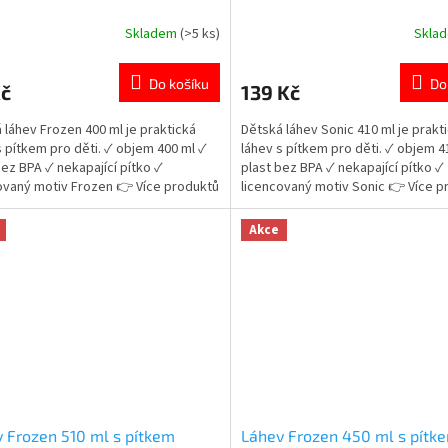
Skladem
(>5 ks)
Skla
rné
Průměrné
cení
hodnocení
ktu
produktu
Do košíku
Do
Kč
139 Kč
je
5,0
 láhev Frozen 400 ml je praktická
Dětská láhev Sonic 410 ml je prakt
z
s pítkem pro děti. ✓ objem 400 ml ✓
láhev s pítkem pro děti. ✓ objem 4
5
bez BPA ✓ nekapající pítko ✓
plast bez BPA ✓ nekapající pítko ✓
ček.
hvězdiček.
ovaný motiv Frozen 👉 Více produktů
licencovaný motiv Sonic 👉 Více p
n
Sonic
Akce
 Frozen 510 ml s pítkem
Láhev Frozen 450 ml s pítk