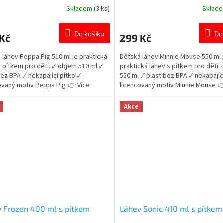
Skladem
(3 ks)
Sklad
rné
Průměrné
cení
hodnocení
ktu
produktu
Do košíku
Do
 Kč
299 Kč
je
5,0
 láhev Peppa Pig 510 ml je praktická
Dětská láhev Minnie Mouse 550 ml 
z
s pítkem pro děti. ✓ objem 510 ml ✓
praktická láhev s pítkem pro děti.
5
bez BPA ✓ nekapající pítko ✓
550 ml ✓ plast bez BPA ✓ nekapajíc
ček.
hvězdiček.
ovaný motiv Peppa Pig 👉 Více
licencovaný motiv Minnie Mouse 
tů Peppa Pig
produktů Minnie Mouse
Akce
 Frozen 400 ml s pítkem
Láhev Sonic 410 ml s pítkem