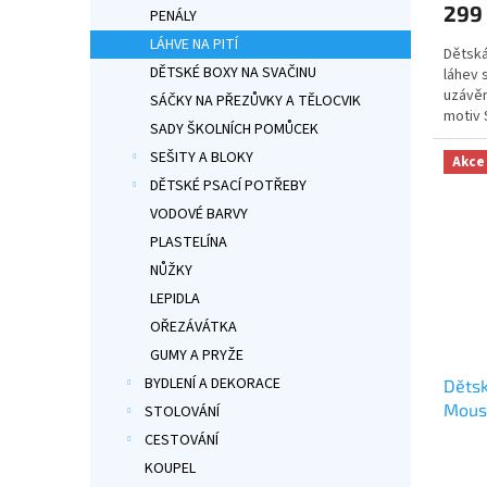
299
je
PENÁLY
5,0
LÁHVE NA PITÍ
Dětská
z
DĚTSKÉ BOXY NA SVAČINU
láhev 
5
uzávěr
hvězdi
SÁČKY NA PŘEZŮVKY A TĚLOCVIK
motiv 
SADY ŠKOLNÍCH POMŮCEK
SEŠITY A BLOKY
Akce
DĚTSKÉ PSACÍ POTŘEBY
VODOVÉ BARVY
PLASTELÍNA
NŮŽKY
LEPIDLA
OŘEZÁVÁTKA
GUMY A PRYŽE
BYDLENÍ A DEKORACE
Dětsk
Mouse
STOLOVÁNÍ
CESTOVÁNÍ
Průmě
KOUPEL
hodno