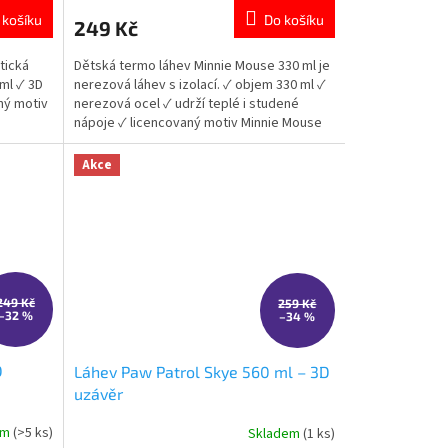
produktu
 košíku
Do košíku
249 Kč
je
5,0
tická
Dětská termo láhev Minnie Mouse 330 ml je
z
ml ✓ 3D
nerezová láhev s izolací. ✓ objem 330 ml ✓
5
ný motiv
nerezová ocel ✓ udrží teplé i studené
hvězdiček.
nápoje ✓ licencovaný motiv Minnie Mouse
👉 Více produktů Minnie Mouse
Akce
249 Kč
259 Kč
–32 %
–34 %
D
Láhev Paw Patrol Skye 560 ml – 3D
uzávěr
em
(>5 ks)
Skladem
(1 ks)
Průměrné