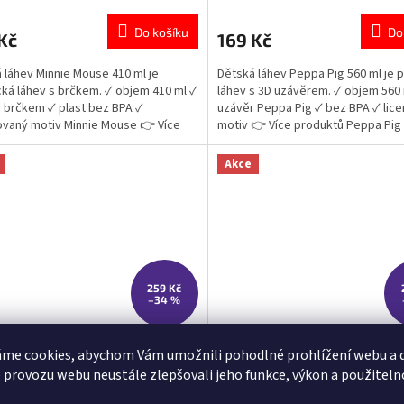
cení
hodnocení
ktu
produktu
Do košíku
Do
Kč
169 Kč
je
5,0
 láhev Minnie Mouse 410 ml je
Dětská láhev Peppa Pig 560 ml je p
z
cká láhev s brčkem. ✓ objem 410 ml ✓
láhev s 3D uzávěrem. ✓ objem 560 
5
s brčkem ✓ plast bez BPA ✓
uzávěr Peppa Pig ✓ bez BPA ✓ lic
ček.
hvězdiček.
ovaný motiv Minnie Mouse 👉 Více
motiv 👉 Více produktů Peppa Pig
tů Minnie Mouse
Akce
259 Kč
–34 %
 Frozen Elsa 560 ml – 3D
Láhev Paw Patrol 540 ml Ec
me cookies, abychom Vám umožnili pohodlné prohlížení webu a d
ěr
 provozu webu neustále zlepšovali jeho funkce, výkon a použiteln