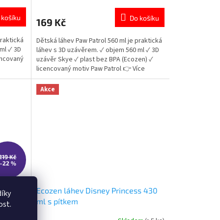
hodnocení
produktu
 košíku
Do košíku
169 Kč
je
5,0
raktická
Dětská láhev Paw Patrol 560 ml je praktická
z
ml ✓ 3D
láhev s 3D uzávěrem. ✓ objem 560 ml ✓ 3D
5
encovaný
uzávěr Skye ✓ plast bez BPA (Ecozen) ✓
hvězdiček.
licencovaný motiv Paw Patrol 👉 Více
produktů Paw Patrol
Akce
219 Kč
–22 %
ozen
Ecozen láhev Disney Princess 430
íky
ml s pítkem
ost.