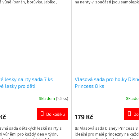
 vůně (banán, borůvka, jablko,
na nehty ✓ součástí jsou samolepk
, malina) ✓ barevné a hravé
kamínky a separátor ✓ ideální pro
ení 👉 Více produktů pro malé
nehtový design 👉 Více produktů 
ice
parádnice
é lesky na rty sada 7 ks
Vlasová sada pro holky Disn
é lesky pro děti
Princess 8 ks
Skladem
(>5 ks)
Sklad
rné
Průměrné
cení
hodnocení
ktu
produktu
Do košíku
Do
Kč
179 Kč
je
5,0
evná sada dětských lesků na rty s
🎀 Vlasová sada Disney Princess 8 
z
i vůněmi pro každý den v týdnu.
ideální pro malé princezny na kaž
5