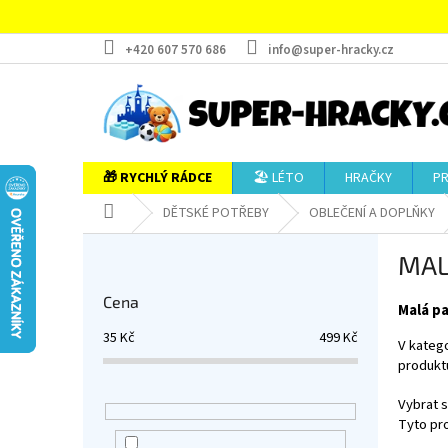
Přejít
na
obsah
+420 607 570 686
info@super-hracky.cz
🎁 RYCHLÝ RÁDCE
🏖️ LÉTO
HRAČKY
P
Domů
DĚTSKÉ POTŘEBY
OBLEČENÍ A DOPLŇKY
P
MAL
o
s
Cena
t
Malá p
r
35
Kč
499
Kč
V katego
a
produktů
n
n
Vybrat 
í
Tyto pro
p