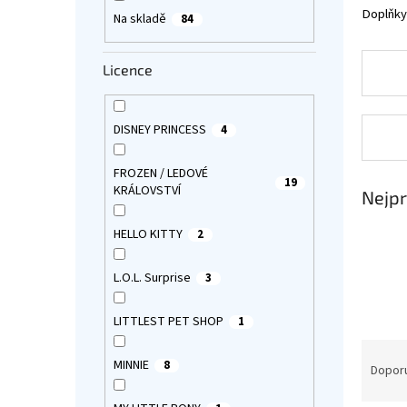
a
Doplňky 
Na skladě
84
n
e
Licence
l
DISNEY PRINCESS
4
FROZEN / LEDOVÉ
19
KRÁLOVSTVÍ
Nejpr
HELLO KITTY
2
L.O.L. Surprise
3
LITTLEST PET SHOP
1
Ř
MINNIE
8
a
Dopor
z