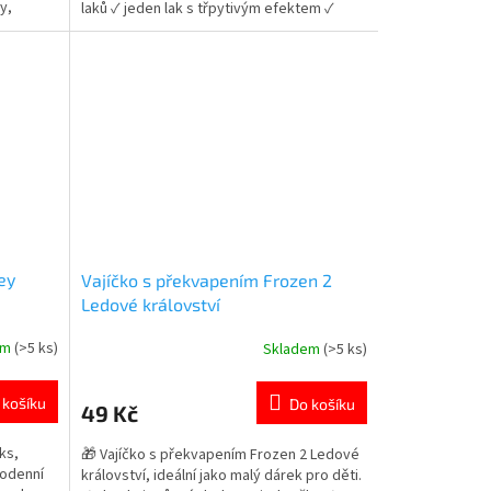
y,
laků ✓ jeden lak s třpytivým efektem ✓
 domácí
stylový design s metalickými uzávěry 👉
pro malé
Více produktů pro malé parádnice
ey
Vajíčko s překvapením Frozen 2
Ledové království
em
(>5 ks)
Skladem
(>5 ks)
Průměrné
hodnocení
produktu
 košíku
Do košíku
49 Kč
je
4,8
ks,
🎁 Vajíčko s překvapením Frozen 2 Ledové
z
dodenní
království, ideální jako malý dárek pro děti.
5