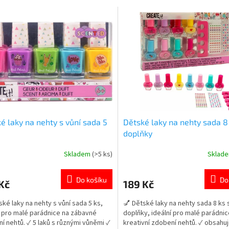
é laky na nehty s vůní sada 5
Dětské laky na nehty sada 8
doplňky
Skladem
(>5 ks)
Sklad
rné
Průměrné
cení
hodnocení
ktu
produktu
Do košíku
Do
Kč
189 Kč
je
5,0
ské laky na nehty s vůní sada 5 ks,
💅 Dětské laky na nehty sada 8 ks 
z
í pro malé parádnice na zábavné
doplňky, ideální pro malé parádnic
5
í nehtů. ✓ 5 laků s různými vůněmi ✓
kreativní zdobení nehtů. ✓ obsahuj
ček.
hvězdiček.