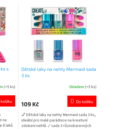
 ks s
Dětské laky na nehty Mermaid sada
3 ks
em
(>5 ks)
Skladem
(>5 ks)
Průměrné
hodnocení
produktu
 košíku
Do košíku
109 Kč
je
5,0
s
💅 Dětské laky na nehty Mermaid sada 3 ks,
z
e na
ideální pro malé parádnice na kreativní
5
e 8 laků
zdobení nehtů. ✓ sada 3 různobarevných
hvězdiček.