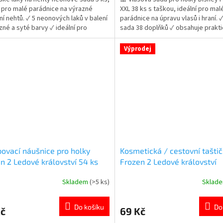
í pro malé parádnice na výrazné
XXL 38 ks s taškou, ideální pro mal
5
í nehtů. ✓ 5 neonových laků v balení
parádnice na úpravu vlasů i hraní. 
ček.
hvězdiček.
zné a syté barvy ✓ ideální pro
sada 38 doplňků ✓ obsahuje prakt
vní design 👉 Více produktů pro malé
tašku na zip ✓ krásný design Disne
ice
princezen 👉 Více produktů s mot
Výprodej
princezen
ovací náušnice pro holky
Kosmetická / cestovní tašti
n 2 Ledové království 54 ks
Frozen 2 Ledové království
Skladem
(>5 ks)
Sklad
rné
Průměrné
cení
hodnocení
ktu
produktu
Do košíku
Do
Kč
69 Kč
je
4,5