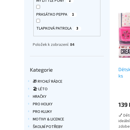
e
MY LITTLE PONY
1
V
n
ý
í
PRASÁTKO PEPPA
1
p
p
i
r
TLAPKOVÁ PATROLA
3
s
o
p
d
r
u
Položek k zobrazení:
84
o
k
d
t
u
ů
Přeskočit
Kategorie
Dětsk
kategorie
k
ks
t
🎁 RYCHLÝ RÁDCE
ů
Průmě
🏖️ LÉTO
hodno
HRAČKY
produ
139 
PRO HOLKY
je
4,6
PRO KLUKY
💅 Dět
z
MOTIVY & LICENCE
ideáln
5
zdoben
ŠKOLNÍ POTŘEBY
hvězdi