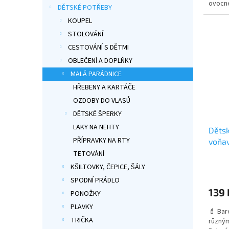
ovocné
DĚTSKÉ POTŘEBY
hrozny
KOUPEL
proved
parádn
STOLOVÁNÍ
CESTOVÁNÍ S DĚTMI
OBLEČENÍ A DOPLŇKY
MALÁ PARÁDNICE
HŘEBENY A KARTÁČE
OZDOBY DO VLASŮ
DĚTSKÉ ŠPERKY
LAKY NA NEHTY
Dětsk
PŘÍPRAVKY NA RTY
voňav
TETOVÁNÍ
Průmě
KŠILTOVKY, ČEPICE, ŠÁLY
hodno
SPODNÍ PRÁDLO
produ
139 
je
PONOŽKY
5,0
PLAVKY
💄 Bar
z
TRIČKA
různým
5