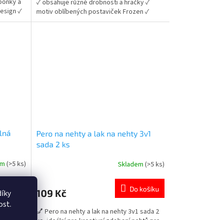
sponky a
✓ obsahuje různé drobnosti a hračky ✓
hvězdiček.
esign ✓
motiv oblíbených postaviček Frozen ✓
e
každé balení je jiné 👉 Více produktů s
motivem Frozen
lná
Pero na nehty a lak na nehty 3v1
sada 2 ks
em
(>5 ks)
Skladem
(>5 ks)
Průměrné
hodnocení
produktu
 košíku
Do košíku
109 Kč
íky
je
4,6
ost.
mi
💅 Pero na nehty a lak na nehty 3v1 sada 2
z