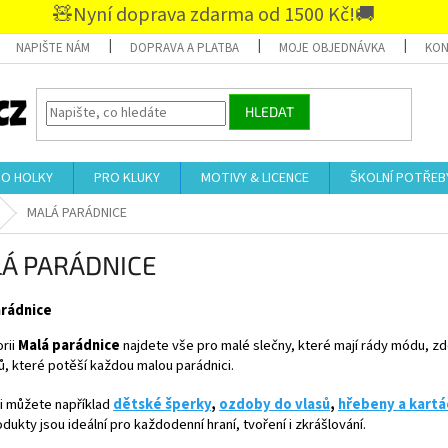
🧸Nyní doprava zdarma od 1500 Kč!🚚
NAPIŠTE NÁM
DOPRAVA A PLATBA
MOJE OBJEDNÁVKA
KON
HLEDAT
RO HOLKY
PRO KLUKY
MOTIVY & LICENCE
ŠKOLNÍ POTŘEB
MALÁ PARÁDNICE
Á PARÁDNICE
arádnice
rii
Malá parádnice
najdete vše pro malé slečny, které mají rády módu, zd
, které potěší každou malou parádnici.
si můžete například
dětské šperky
,
ozdoby do vlasů
,
hřebeny a kartá
dukty jsou ideální pro každodenní hraní, tvoření i zkrášlování.