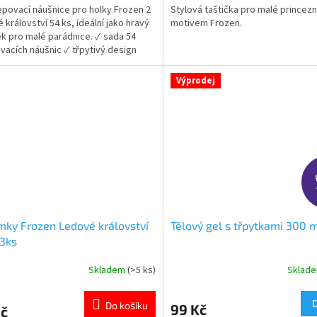
epovací náušnice pro holky Frozen 2
Stylová taštička pro malé princezn
z
 království 54 ks, ideální jako hravý
motivem Frozen.
5
k pro malé parádnice. ✓ sada 54
ček.
hvězdiček.
vacích náušnic ✓ třpytivý design
 (Elsa, Anna) ✓ snadné použití bez
hnutí uší 👉 Více produktů s motivem
Výprodej
n
ky Frozen Ledové království
Tělový gel s třpytkami 300 
3ks
Skladem
(>5 ks)
Sklad
rné
Průměrné
cení
hodnocení
ktu
produktu
Do košíku
99 Kč
Kč
je