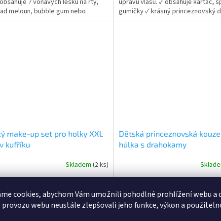
 obsahuje 7 voňavých lesků na rty,
úpravu vlasů. ✓ obsahuje kartáč, 
ček.
hvězdiček.
lad meloun, bubble gum nebo
gumičky ✓ krásný princeznovský d
u. 🍉🍬 👉 Více produktů pro holky
ideální jako dárek pro holky 👉 Víc
produktů s motivem princezen
ý make-up set pro holky XXL
Dětská princeznovská kouze
v kufříku
hůlka s drahokamy
Skladem
(2 ks)
Sklad
rné
Průměrné
cení
hodnocení
ktu
produktu
Do košíku
Do
 Kč
35 Kč
me cookies, abychom Vám umožnili pohodlné prohlížení webu a d
je
5,0
 provozu webu neustále zlepšovali jeho funkce, výkon a použiteln
ský make-up set pro holky XXL sada
Třpytivá kouzelná hůlka s barevný
z