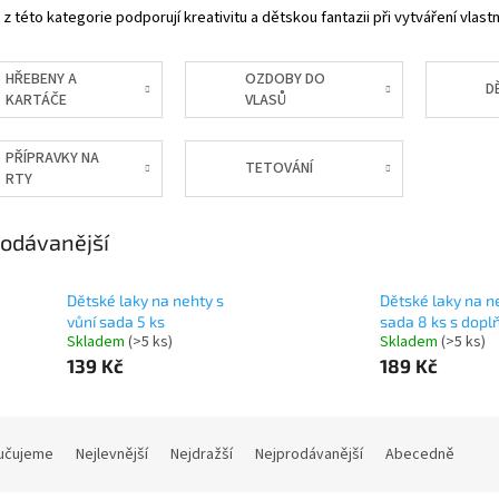
z této kategorie podporují kreativitu a dětskou fantazii při vytváření vlastn
HŘEBENY A
OZDOBY DO
D
KARTÁČE
VLASŮ
PŘÍPRAVKY NA
TETOVÁNÍ
RTY
odávanější
Dětské laky na nehty s
Dětské laky na n
vůní sada 5 ks
sada 8 ks s dopl
Skladem
(>5 ks)
Skladem
(>5 ks)
139 Kč
189 Kč
učujeme
Nejlevnější
Nejdražší
Nejprodávanější
Abecedně