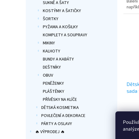
Balení
hvězdi
SUKNĚ A ŠATY
napřík
KOSTÝMY A ŠATIČKY
vanilk
ŠORTKY
PYŽAMA A KOŠILKY
KOMPLETY A SOUPRAVY
MIKINY
KALHOTY
BUNDY A KABÁTY
DEŠTNÍKY
OBUV
PENĚŽENKY
Dětsk
sada 
PLÁŠTĚNKY
PŘÍVĚSKY NA KLÍČE
Průmě
DĚTSKÁ KOSMETIKA
hodno
POVLEČENÍ A DEKORACE
produ
499
Používá
je
PÁRTY A OSLAVY
5,0
analýze
🔥 VÝPRODEJ 🔥
💄 Dět
z