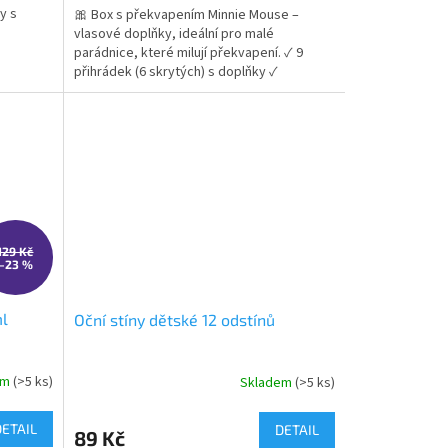
y s
🎀 Box s překvapením Minnie Mouse –
z
vlasové doplňky, ideální pro malé
5
parádnice, které milují překvapení. ✓ 9
hvězdiček.
přihrádek (6 skrytých) s doplňky ✓
obsahuje gumičky, sponky i mašličky ✓
zábavné rozbalování jako překvapení 👉
Více produktů s motivem Minnie Mouse
129 Kč
–23 %
ml
Oční stíny dětské 12 odstínů
em
(>5 ks)
Skladem
(>5 ks)
DETAIL
DETAIL
89 Kč