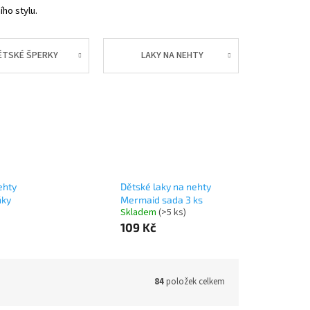
ího stylu.
ĚTSKÉ ŠPERKY
LAKY NA NEHTY
ehty
Dětské laky na nehty
ňky
Mermaid sada 3 ks
Skladem
(>5 ks)
109 Kč
84
položek celkem