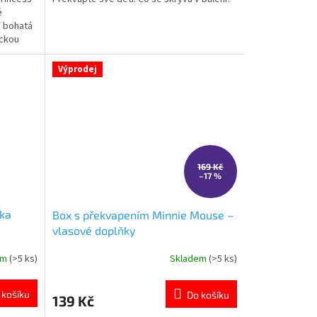
z
é
5
✓ bohatá
hvězdiček.
ickou
y
ivem
Výprodej
169 Kč
–17 %
čka
Box s překvapením Minnie Mouse –
vlasové doplňky
em
(>5 ks)
Skladem
(>5 ks)
Průměrné
hodnocení
produktu
 košíku
Do košíku
139 Kč
je
5,0