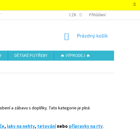
TAKTY
OBCHODNÍ PODMÍNKY – SUPER-HRACKY.CZ
CZK
Přihlášení
ZÁSADY OCHRAN
NÁKUPNÍ
Prázdný košík
KOŠÍK
Y
DĚTSKÉ POTŘEBY
🔥 VÝPRODEJ 🔥
obení a zábavu s doplňky. Tato kategorie je plná
če
,
laky na nehty
,
tetování
nebo
přípravky na rty
.