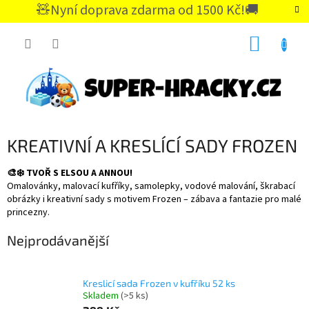
Přejít
🧸Nyní doprava zdarma od 1500 Kč!🚚
na
CZK
obsah
NÁKUP
KOŠÍK
KREATIVNÍ A KRESLÍCÍ SADY FROZEN
🎨❄️ TVOŘ S ELSOU A ANNOU!
Omalovánky, malovací kufříky, samolepky, vodové malování, škrabací
obrázky i kreativní sady s motivem Frozen – zábava a fantazie pro malé
princezny.
Nejprodávanější
Kreslicí sada Frozen v kufříku 52 ks
Skladem
(>5 ks)