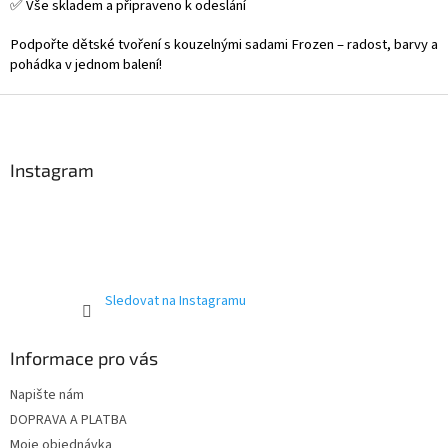
✅ Vše skladem a připraveno k odeslání
Podpořte dětské tvoření s kouzelnými sadami Frozen – radost, barvy a
pohádka v jednom balení!
Z
á
p
a
Instagram
t
í
Sledovat na Instagramu
Informace pro vás
Napište nám
DOPRAVA A PLATBA
Moje objednávka