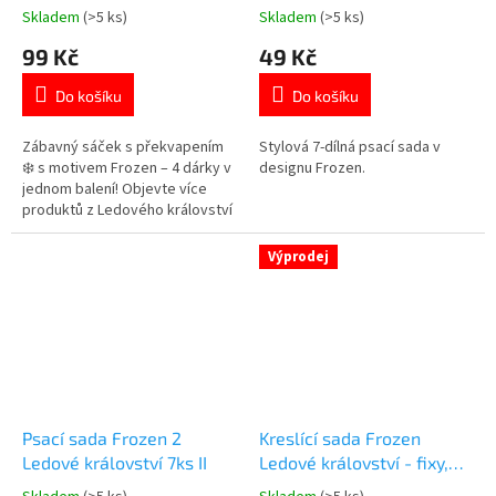
4v1
Skladem
(>5 ks)
Skladem
(>5 ks)
Průměrné
Průměrné
hodnocení
hodnocení
99 Kč
49 Kč
produktu
produktu
je
je
Do košíku
Do košíku
4,8
5,0
z
z
5
5
Zábavný sáček s překvapením
Stylová 7-dílná psací sada v
hvězdiček.
hvězdiček.
❄️ s motivem Frozen – 4 dárky v
designu Frozen.
jednom balení! Objevte více
produktů z Ledového království
👉 zde
Výprodej
Psací sada Frozen 2
Kreslící sada Frozen
Ledové království 7ks II
Ledové království - fixy,
omalovánky, samolepky,