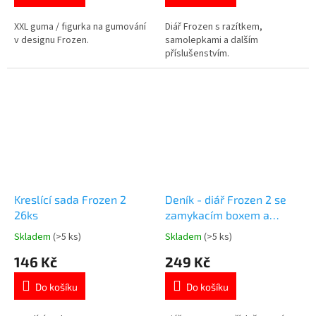
z
z
5
5
XXL guma / figurka na gumování
Diář Frozen s razítkem,
hvězdiček.
hvězdiček.
v designu Frozen.
samolepkami a dalším
příslušenstvím.
Kreslící sada Frozen 2
Deník - diář Frozen 2 se
26ks
zamykacím boxem a
příslušenstvím
Skladem
(>5 ks)
Skladem
(>5 ks)
Průměrné
Průměrné
hodnocení
hodnocení
146 Kč
249 Kč
produktu
produktu
je
je
Do košíku
Do košíku
5,0
5,0
z
z