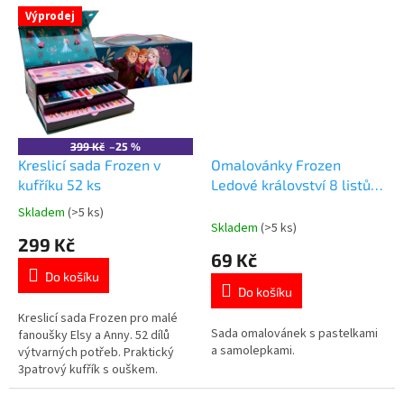
kouzelný svět Arendelle. ✨ Více
Výprodej
produktů s motivem 👉 FROZEN
399 Kč
–25 %
Kreslicí sada Frozen v
Omalovánky Frozen
kufříku 52 ks
Ledové království 8 listů +
pastelky + samolepky
Skladem
(>5 ks)
Průměrné
Skladem
(>5 ks)
hodnocení
299 Kč
produktu
69 Kč
je
Do košíku
5,0
Do košíku
z
5
Kreslicí sada Frozen pro malé
Sada omalovánek s pastelkami
hvězdiček.
fanoušky Elsy a Anny. 52 dílů
a samolepkami.
výtvarných potřeb. Praktický
3patrový kufřík s ouškem.
Obsahuje fixy, pastelky,
voskovky, vodovky a další