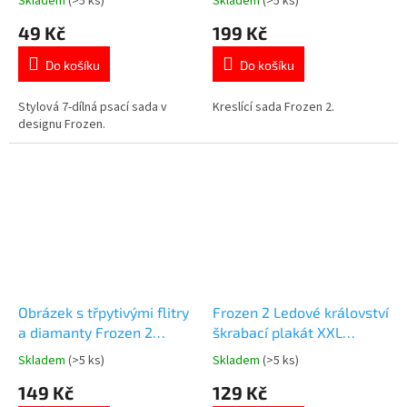
Skladem
(>5 ks)
Skladem
(>5 ks)
Průměrné
Průměrné
podložka
hodnocení
hodnocení
49 Kč
199 Kč
produktu
produktu
je
je
Do košíku
Do košíku
5,0
4,8
z
z
5
5
Stylová 7-dílná psací sada v
Kreslící sada Frozen 2.
hvězdiček.
hvězdiček.
designu Frozen.
Obrázek s třpytivými flitry
Frozen 2 Ledové království
a diamanty Frozen 2
škrabací plakát XXL
Ledové království kreativní
200cm
Skladem
(>5 ks)
Skladem
(>5 ks)
Průměrné
Průměrné
sada
hodnocení
hodnocení
149 Kč
129 Kč
produktu
produktu