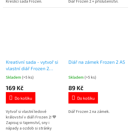
5
5
Kreslící sada Frozen.
Diář Frozen 2 + příslušenství.
hvězdiček.
hvězdiček.
Kreativní sada - vytvoř si
Diář na zámek Frozen 2 A5
vlastní diář Frozen 2
Ledové království
product
Skladem
(>5 ks)
Skladem
(>5 ks)
Průměrné
Průměrné
hodnocení
hodnocení
169 Kč
89 Kč
produktu
produktu
je
je
Do košíku
Do košíku
5,0
5,0
z
z
5
5
Vytvoř si vlastní ledové
Diář Frozen 2 na zámek.
hvězdiček.
hvězdiček.
království v diáři Frozen 2! 💙
Zapisuj si tajemství, sny i
nápady a ozdob si stránky