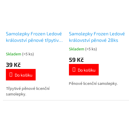
Samolepky Frozen Ledové
Samolepky Frozen Ledové
království pěnové třpytivé
království pěnové 28ks
12ks
Skladem
(>5 ks)
Průměrné
Skladem
(>5 ks)
hodnocení
59 Kč
produktu
39 Kč
je
Do košíku
5,0
Do košíku
z
5
Pěnové licenční samolepky.
Třpytivé pěnové licenční
hvězdiček.
samolepky.