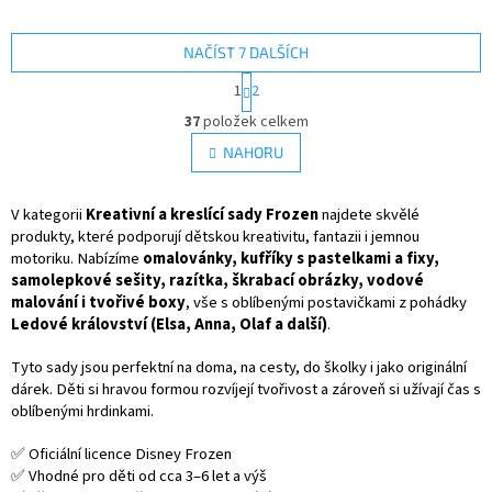
samolepkami, razítky a
třpytkami – přesně jako pravá
princezna Elsa! ✨ Více produktů
NAČÍST 7 DALŠÍCH
s motivem 👉 FROZEN
S
1
2
t
O
r
37
položek celkem
v
á
l
NAHORU
n
á
k
d
o
v
V kategorii
Kreativní a kreslící sady Frozen
a
najdete skvělé
á
c
produkty, které podporují dětskou kreativitu, fantazii i jemnou
n
í
motoriku. Nabízíme
omalovánky, kufříky s pastelkami a fixy,
í
p
samolepkové sešity, razítka, škrabací obrázky, vodové
r
malování i tvořivé boxy
, vše s oblíbenými postavičkami z pohádky
v
Ledové království (Elsa, Anna, Olaf a další)
.
k
y
Tyto sady jsou perfektní na doma, na cesty, do školky i jako originální
v
dárek. Děti si hravou formou rozvíjejí tvořivost a zároveň si užívají čas s
ý
oblíbenými hrdinkami.
p
i
✅ Oficiální licence Disney Frozen
s
✅ Vhodné pro děti od cca 3–6 let a výš
u