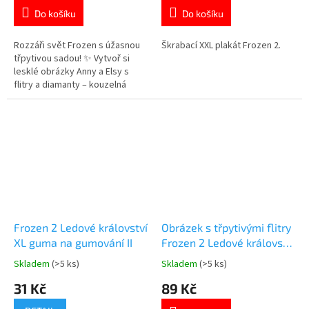
je
je
Do košíku
Do košíku
4,8
5,0
z
z
5
5
Rozzáři svět Frozen s úžasnou
Škrabací XXL plakát Frozen 2.
hvězdiček.
hvězdiček.
třpytivou sadou! ✨ Vytvoř si
lesklé obrázky Anny a Elsy s
flitry a diamanty – kouzelná
zábava pro malé princezny! 👑
Více produktů s motivem
👉 FROZEN
Frozen 2 Ledové království
Obrázek s třpytivými flitry
XL guma na gumování II
Frozen 2 Ledové království
kreativní sada
Skladem
(>5 ks)
Skladem
(>5 ks)
Průměrné
Průměrné
hodnocení
hodnocení
31 Kč
89 Kč
produktu
produktu
je
je