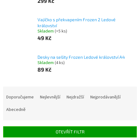
299 Kč
Vajíčko s překvapením Frozen 2 Ledové
království
Skladem
(>5 ks)
49 Kč
Desky na sešity Frozen Ledové království A4
Skladem
(4 ks)
89 Kč
Ř
a
Doporučujeme
Nejlevnější
Nejdražší
Nejprodávanější
z
e
Abecedně
n
í
p
OTEVŘÍT FILTR
r