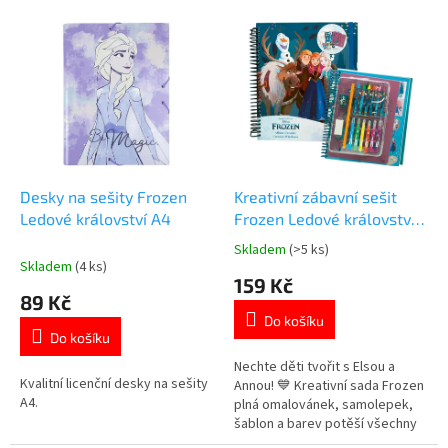
o
V
d
ý
u
p
k
i
t
s
ů
p
r
o
d
Desky na sešity Frozen
Kreativní zábavní sešit
u
Ledové království A4
Frozen Ledové království
k
22x26 cm
Skladem
(>5 ks)
Průměrné
t
Skladem
(4 ks)
hodnocení
159 Kč
ů
produktu
89 Kč
je
Do košíku
5,0
Do košíku
z
5
Nechte děti tvořit s Elsou a
Kvalitní licenční desky na sešity
hvězdiček.
Annou! 💙 Kreativní sada Frozen
A4.
plná omalovánek, samolepek,
šablon a barev potěší všechny
malé princezny, které milují