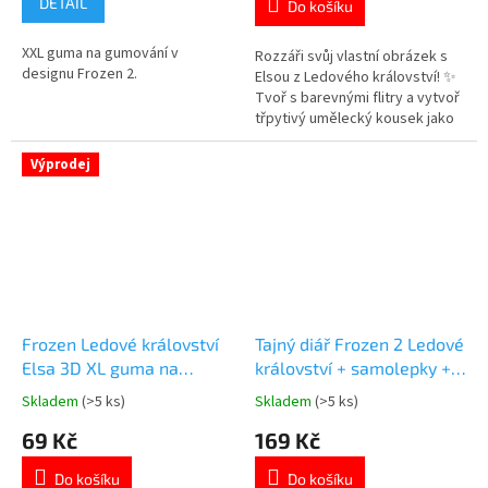
DETAIL
Do košíku
5,0
4,9
z
z
XXL guma na gumování v
5
5
Rozzáři svůj vlastní obrázek s
designu Frozen 2.
hvězdiček.
hvězdiček.
Elsou z Ledového království! ✨
Tvoř s barevnými flitry a vytvoř
třpytivý umělecký kousek jako
opravdová princezna! 👑 Více
produktů s motivem 👉 FROZEN
Výprodej
Frozen Ledové království
Tajný diář Frozen 2 Ledové
Elsa 3D XL guma na
království + samolepky +
gumování
razítko
Skladem
(>5 ks)
Skladem
(>5 ks)
Průměrné
Průměrné
hodnocení
hodnocení
69 Kč
169 Kč
produktu
produktu
je
je
Do košíku
Do košíku
5,0
4,8