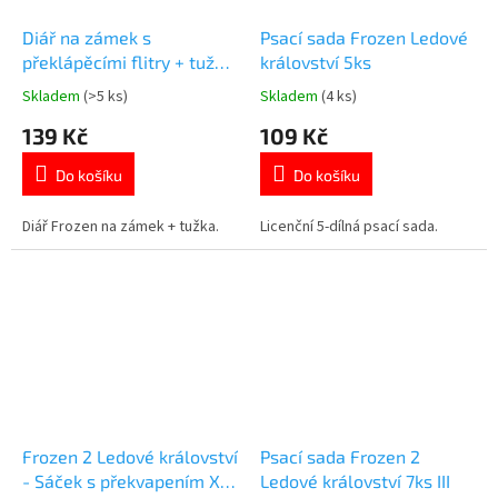
Diář na zámek s
Psací sada Frozen Ledové
překlápěcími flitry + tužka
království 5ks
Frozen Ledové království
Skladem
(>5 ks)
Skladem
(4 ks)
Průměrné
Průměrné
hodnocení
hodnocení
139 Kč
109 Kč
produktu
produktu
je
je
Do košíku
Do košíku
4,8
5,0
z
z
5
5
Diář Frozen na zámek + tužka.
Licenční 5-dílná psací sada.
hvězdiček.
hvězdiček.
Frozen 2 Ledové království
Psací sada Frozen 2
- Sáček s překvapením XL
Ledové království 7ks III