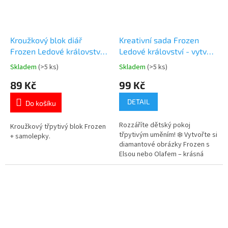
Kroužkový blok diář
Kreativní sada Frozen
Frozen Ledové království
Ledové království - vytvoř
A5 třpytivý + samolepky
si obrázky s diamanty
Skladem
(>5 ks)
Skladem
(>5 ks)
Průměrné
Průměrné
hodnocení
hodnocení
89 Kč
99 Kč
produktu
produktu
je
je
DETAIL
Do košíku
5,0
5,0
z
z
Rozzáříte dětský pokoj
5
5
Kroužkový třpytivý blok Frozen
třpytivým uměním! ❄️ Vytvořte si
hvězdiček.
hvězdiček.
+ samolepky.
diamantové obrázky Frozen s
Elsou nebo Olafem – krásná
kreativní zábava plná lesku a
kouzla. ✨ Více produktů s
motivem 👉 FROZEN