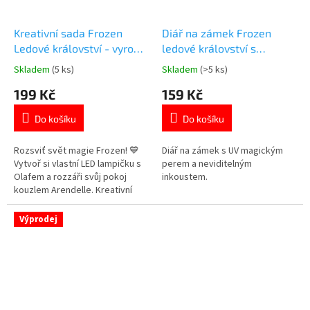
Kreativní sada Frozen
Diář na zámek Frozen
Ledové království - vyrob
ledové království s
si LED lampičku Olafa
neviditelným UV perem
Skladem
(5 ks)
Skladem
(>5 ks)
Průměrné
Průměrné
hodnocení
hodnocení
199 Kč
159 Kč
produktu
produktu
je
je
Do košíku
Do košíku
5,0
5,0
z
z
5
5
Rozsviť svět magie Frozen! 💙
Diář na zámek s UV magickým
hvězdiček.
hvězdiček.
Vytvoř si vlastní LED lampičku s
perem a neviditelným
Olafem a rozzáři svůj pokoj
inkoustem.
kouzlem Arendelle. Kreativní
zábava pro malé tvůrce! Více
produktů s motivem👉 OLAF
Výprodej