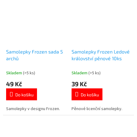
kreativní pomůcky. 👉 Více
produktů Frozen
Samolepky Frozen sada 5
Samolepky Frozen Ledové
archů
království pěnové 10ks
Skladem
(>5 ks)
Skladem
(>5 ks)
49 Kč
39 Kč
Do košíku
Do košíku
Samolepky v designu Frozen.
Pěnové licenční samolepky.