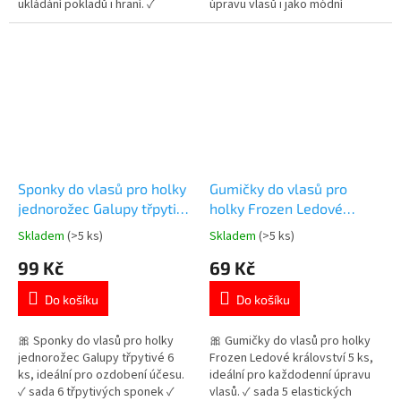
ukládání pokladů i hraní. ✓
úpravu vlasů i jako módní
obsahuje šperkovnici se
doplněk. ✓ obsahuje gumičky,
zrcátkem ✓ součástí jsou
sponky i šperky ✓ náramek a
prstýnky, náramek a gumičky ✓
náhrdelník s přívěsky ✓ krásný
oblíbený motiv Paw Patrol 👉
design Disney princezen 👉
Více produktů s motivem
Více produktů s motivem
Tlapkové patroly
princezen
Sponky do vlasů pro holky
Gumičky do vlasů pro
jednorožec Galupy třpytivé
holky Frozen Ledové
6 ks
království 5 ks
Skladem
(>5 ks)
Skladem
(>5 ks)
Průměrné
Průměrné
hodnocení
hodnocení
99 Kč
69 Kč
produktu
produktu
je
je
Do košíku
Do košíku
5,0
5,0
z
z
5
5
🎀 Sponky do vlasů pro holky
🎀 Gumičky do vlasů pro holky
hvězdiček.
hvězdiček.
jednorožec Galupy třpytivé 6
Frozen Ledové království 5 ks,
ks, ideální pro ozdobení účesu.
ideální pro každodenní úpravu
✓ sada 6 třpytivých sponek ✓
vlasů. ✓ sada 5 elastických