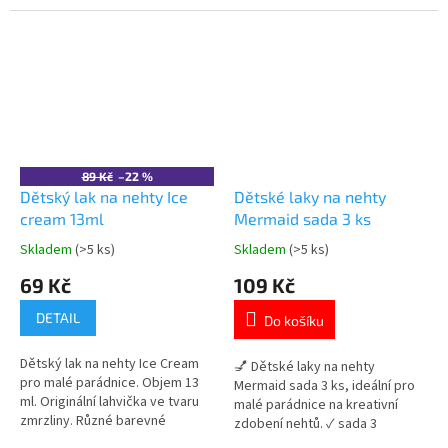
roztomilý jednorožčí design
gumiček ✓ zdobené motivy
Galupy ✓ ideální pro každodenní
Frozen (Elsa, Anna, Olaf) ✓
nošení 👉 Více produktů s
třpytivý a hravý design 👉 Více
motivem jednorožce
produktů s motivem Frozen
89 Kč
–22 %
Dětský lak na nehty Ice
Dětské laky na nehty
cream 13ml
Mermaid sada 3 ks
Skladem
(>5 ks)
Skladem
(>5 ks)
Průměrné
Průměrné
hodnocení
hodnocení
69 Kč
109 Kč
produktu
produktu
je
je
DETAIL
Do košíku
5,0
5,0
z
z
Dětský lak na nehty Ice Cream
5
5
💅 Dětské laky na nehty
pro malé parádnice. Objem 13
hvězdiček.
hvězdiček.
Mermaid sada 3 ks, ideální pro
ml. Originální lahvička ve tvaru
malé parádnice na kreativní
zmrzliny. Různé barevné
zdobení nehtů. ✓ sada 3
varianty. Vhodný pro děti od 6
různobarevných laků ✓ jeden lak