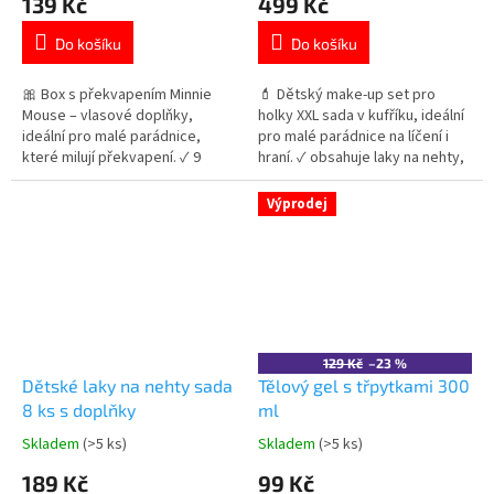
139 Kč
499 Kč
produktu
produktu
je
je
Do košíku
Do košíku
5,0
5,0
z
z
5
5
🎀 Box s překvapením Minnie
💄 Dětský make-up set pro
hvězdiček.
hvězdiček.
Mouse – vlasové doplňky,
holky XXL sada v kufříku, ideální
ideální pro malé parádnice,
pro malé parádnice na líčení i
které milují překvapení. ✓ 9
hraní. ✓ obsahuje laky na nehty,
přihrádek (6 skrytých) s doplňky
stíny, rtěnky i lesky ✓ praktický
✓ obsahuje gumičky, sponky i
kufřík se zrcátkem a popruhem
Výprodej
mašličky ✓ zábavné rozbalování
✓ ideální jako dárek pro holky
jako překvapení 👉 Více
👉 Více produktů pro malé
produktů s motivem Minnie
parádnice
Mouse
129 Kč
–23 %
Dětské laky na nehty sada
Tělový gel s třpytkami 300
8 ks s doplňky
ml
Skladem
(>5 ks)
Skladem
(>5 ks)
Průměrné
Průměrné
hodnocení
hodnocení
189 Kč
99 Kč
produktu
produktu