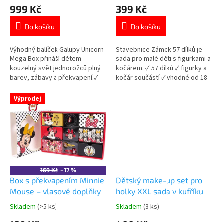
hodnocení
hodnocení
999 Kč
399 Kč
ů
produktu
produktu
je
je
Do košíku
Do košíku
5,0
5,0
z
z
5
5
Výhodný balíček Galupy Unicorn
Stavebnice Zámek 57 dílků je
hvězdiček.
hvězdiček.
Mega Box přináší dětem
sada pro malé děti s figurkami a
kouzelný svět jednorožců plný
kočárem. ✓ 57 dílků ✓ figurky a
barev, zábavy a překvapení.✓
kočár součástí ✓ vhodné od 18
mix koupelových produktů a
měsíců 👉 Více stavebnic od 18
doplňků ✓ hravé efekty do
měsíců
Výprodej
koupele ✓ oblíbený motiv
Galupy Unicorn
169 Kč
–17 %
Box s překvapením Minnie
Dětský make-up set pro
Mouse – vlasové doplňky
holky XXL sada v kufříku
Skladem
(>5 ks)
Skladem
(3 ks)
Průměrné
Průměrné
hodnocení
hodnocení