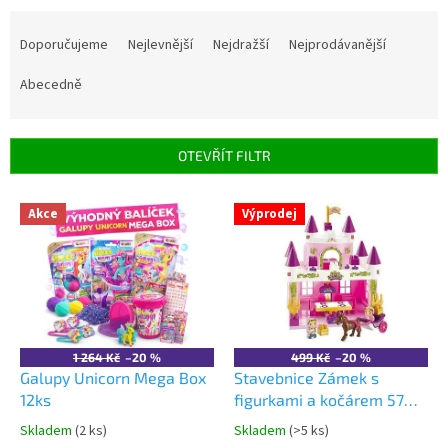
Ř
a
Doporučujeme
Nejlevnější
Nejdražší
Nejprodávanější
z
e
Abecedně
n
í
p
OTEVŘÍT FILTR
r
o
V
Akce
Výprodej
d
ý
u
p
k
i
t
s
ů
p
r
o
1 264 Kč
–20 %
499 Kč
–20 %
d
Galupy Unicorn Mega Box
Stavebnice Zámek s
u
12ks
figurkami a kočárem 57
k
dílků
Skladem
(2 ks)
Skladem
(>5 ks)
Průměrné
Průměrné
t