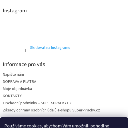
p
a
Instagram
t
í
Sledovat na Instagramu
Informace pro vás
Napište nám
DOPRAVA A PLATBA
Moje objednávka
KONTAKTY
Obchodní podmínky – SUPER-HRACKY.CZ
Zásady ochrany osobních údajů e-shopu Super-hracky.cz
Používáme cookies, abychom Vám umožnili pohodlné