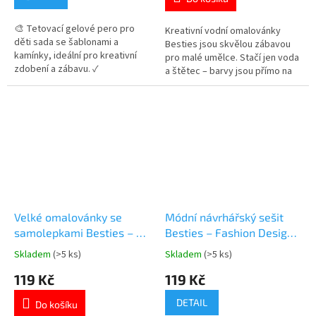
5,0
5,0
z
z
🎨 Tetovací gelové pero pro
5
5
Kreativní vodní omalovánky
děti sada se šablonami a
hvězdiček.
hvězdiček.
Besties jsou skvělou zábavou
kamínky, ideální pro kreativní
pro malé umělce. Stačí jen voda
zdobení a zábavu. ✓
a štětec – barvy jsou přímo na
parfemované gelové pero ✓ 2
stránkách. Sada obsahuje 8
šablony na tetování ✓ 24
obrázků o velikosti 20×20 cm,
kamínků na dozdobení 👉 Více
které děti jednoduše vybarví
produktů pro malé parádnice
bez potřeby dalších pomůcek.
Více produktů 👉 PRO HOLKY
Velké omalovánky se
Módní návrhářský sešit
samolepkami Besties – 25
Besties – Fashion Design
listů
Book se samolepkami
Skladem
(>5 ks)
Skladem
(>5 ks)
Průměrné
Průměrné
hodnocení
hodnocení
119 Kč
119 Kč
produktu
produktu
je
je
DETAIL
Do košíku
5,0
5,0