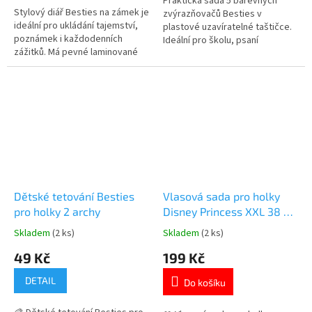
5
Praktická sada 5 barevných
Stylový diář Besties na zámek je
hvězdiček.
zvýrazňovačů Besties v
ideální pro ukládání tajemství,
plastové uzavíratelné taštičce.
poznámek i každodenních
Ideální pro školu, psaní
zážitků. Má pevné laminované
poznámek nebo kreativní
desky, 60 linkovaných listů a
tvoření. Kompaktní velikost se
zámek se dvěma klíčky.
snadno vejde do školního
Perfektní dárek pro děti, které
penálu nebo batohu. Více
si chtějí psát vlastní deník. Více
produktů 👉 PRO HOLKY
produktů 👉 PRO HOLKY
Dětské tetování Besties
Vlasová sada pro holky
pro holky 2 archy
Disney Princess XXL 38 ks
s taškou
Skladem
(2 ks)
Skladem
(2 ks)
Průměrné
Průměrné
hodnocení
hodnocení
49 Kč
199 Kč
produktu
produktu
je
je
DETAIL
Do košíku
5,0
5,0
z
z