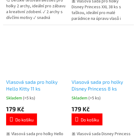
🎨 Dětské tetování Besties pro
5
5
🎀 Vlasová sada pro holky
holky 2 archy, ideální pro zábavu
hvězdiček.
hvězdiček.
Disney Princess XXL 38 ks s
a kreativní zdobení. ✓ 2 archy s
taškou, ideální pro malé
dívčími motivy ✓ snadná
parádnice na úpravu vlasů i
aplikace ✓ ideální na oslavy i
hraní. ✓ bohatá sada 38 doplňků
každodenní zábavu 👉 Více
✓ obsahuje praktickou tašku na
produktů pro malé parádnice
zip ✓ krásný design Disney
princezen 👉 Více produktů s
motivem princezen
Vlasová sada pro holky
Vlasová sada pro holky
Hello Kitty 11 ks
Disney Princess 8 ks
Skladem
(>5 ks)
Skladem
(>5 ks)
Průměrné
Průměrné
hodnocení
hodnocení
179 Kč
179 Kč
produktu
produktu
je
je
Do košíku
Do košíku
5,0
5,0
z
z
5
5
🎀 Vlasová sada pro holky Hello
🎀 Vlasová sada Disney Princess