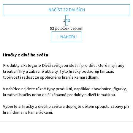
let. 👉 Více produktů pro malé
s třpytivým efektem ✓ stylový
parádnice
design s metalickými uzávěry
NAČÍST 22 DALŠÍCH
👉 Více produktů pro malé
S
1
2
parádnice
t
O
r
52
položek celkem
v
á
l
NAHORU
n
á
k
d
o
v
a
Hračky z dívčího světa
á
c
n
í
Produkty z kategorie Dívčí svět jsou ideální pro děti, které mají rády
í
p
kreativní hry a zábavné aktivity. Tyto hračky podporují fantazii,
r
tvořivost i radost ze společného hraní s kamarádkami.
v
k
V nabídce najdete různé typy produktů, například stavebnice, figurky,
y
kreativní hračky nebo další zábavné produkty s dívčí tematikou.
v
ý
Vyberte si hračky z dívčího světa a dopřejte dětem spoustu zábavy při
p
hraní doma i s kamarádkami.
i
s
Z
u
á