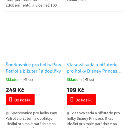
zdobení nehtů. ✓ více než 100
doplňků v balení ✓ obsahuje
laky, stíny, lesky i ozdoby ✓
stylový plechový kufřík s
držátkem 👉 Více produktů pro
malé parádnice
Šperkovnice pro holky Paw
Vlasová sada a bižuterie
Patrol s bižuterií a doplňky
pro holky Disney Princess
9 ks
Skladem
(>5 ks)
Skladem
(>5 ks)
Průměrné
Průměrné
hodnocení
hodnocení
249 Kč
199 Kč
produktu
produktu
je
je
Do košíku
Do košíku
5,0
5,0
z
z
5
5
🎀 Šperkovnice pro holky Paw
🎀 Vlasová sada a bižuterie pro
hvězdiček.
hvězdiček.
Patrol s bižuterií a doplňky,
holky Disney Princess 9 ks,
ideální pro malé parádnice na
ideální pro malé parádnice na