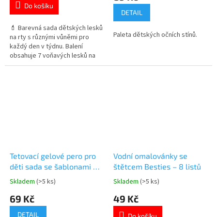
je
Do košíku
5,0
DETAIL
z
5
💄 Barevná sada dětských lesků
Paleta dětských očních stínů.
hvězdiček.
na rty s různými vůněmi pro
každý den v týdnu. Balení
obsahuje 7 voňavých lesků na
rty, například meloun, bubble
gum nebo vanilku. 🍉🍬 👉 Více
produktů pro holky
Tetovací gelové pero pro
Vodní omalovánky se
děti sada se šablonami a
štětcem Besties – 8 listů
kamínky
Skladem
(>5 ks)
Skladem
(>5 ks)
Průměrné
Průměrné
hodnocení
hodnocení
69 Kč
49 Kč
produktu
produktu
je
je
DETAIL
Do košíku