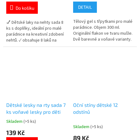
je
je
DETAIL
Do košíku
5,0
5,0
z
z
Tělový gel s třpytkami pro malé
5
5
💅 Dětské laky na nehty sada 8
parádnice. Objem 300 ml.
hvězdiček.
hvězdiček.
ks s doplňky, ideální pro malé
Originální flakon ve tvaru mušle.
parádnice na kreativní zdobení
Dvě barevné a voňavé varianty.
nehtů. ✓ obsahuje 8 laků na
Vhodný pro děti od 6 let. 👉 Více
nehty ✓ součástí jsou
produktů pro malé parádnice
samolepky, kamínky a
separátor ✓ ideální pro domácí
nehtový design 👉 Více
produktů pro malé parádnice
Dětské lesky na rty sada 7
Oční stíny dětské 12
ks voňavé lesky pro děti
odstínů
Skladem
(>5 ks)
Průměrné
Skladem
(>5 ks)
hodnocení
139 Kč
produktu
89 Kč