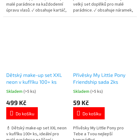
malé parádnice na každodenní
velký set doplňků pro malé
úpravu vlasů. ✓ obsahuje kartáč,
parádnice. ✓ obsahuje náramek,
sponky a gumičky ✓ veselý
přívěsky a náušnice ✓ velká
design Prasátka Peppy ✓ ideální
sada 61 ks v balení ✓ roztomilý
jako dárek pro holky 👉 Více
jednorožčí design 👉 Více
produktů s motivem Prasátka
produktů s motivem jednorožce
Peppy
Dětský make-up set XXL
Přívěsky My Little Pony
neon v kufříku 100+ ks
Friendship sada 2ks
Skladem
(>5 ks)
Skladem
(>5 ks)
Průměrné
Průměrné
hodnocení
hodnocení
499 Kč
59 Kč
produktu
produktu
je
je
Do košíku
Do košíku
5,0
5,0
z
z
5
5
💄 Dětský make-up set XXL neon
Přívěsky My Little Pony pro
hvězdiček.
hvězdiček.
v kufříku 100+ ks, ideální pro
Tebe a Tvou nejlepší
malé parádnice na líčení i
kamarádku!