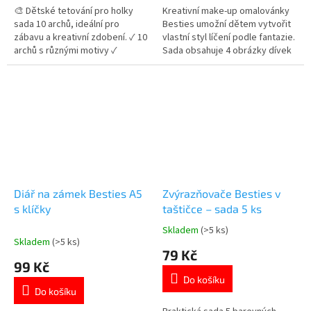
5
5
🎨 Dětské tetování pro holky
Kreativní make-up omalovánky
hvězdiček.
hvězdiček.
sada 10 archů, ideální pro
Besties umožní dětem vytvořit
zábavu a kreativní zdobení. ✓ 10
vlastní styl líčení podle fantazie.
archů s různými motivy ✓
Sada obsahuje 4 obrázky dívek
snadná aplikace ✓ ideální pro
ve formátu A4, pastelky, make-
děti i oslavy 👉 Více produktů
up paletku se štětečkem a
pro malé parádnice
samolepicí bižuterii. Ideální
zábava pro malé stylistky a
milovnice tvoření. Více
produktů 👉 PRO...
Diář na zámek Besties A5
Zvýrazňovače Besties v
s klíčky
taštičce – sada 5 ks
Skladem
(>5 ks)
Průměrné
Skladem
(>5 ks)
hodnocení
79 Kč
produktu
99 Kč
je
Do košíku
5,0
Do košíku
z