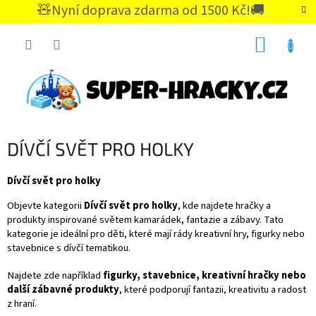
Přejít
🧸Nyní doprava zdarma od 1500 Kč!🚚
na
CZK
obsah
NÁKUP
KOŠÍK
DÍVČÍ SVĚT PRO HOLKY
Dívčí svět pro holky
Objevte kategorii
Dívčí svět pro holky
, kde najdete hračky a
produkty inspirované světem kamarádek, fantazie a zábavy. Tato
kategorie je ideální pro děti, které mají rády kreativní hry, figurky nebo
stavebnice s dívčí tematikou.
Najdete zde například
figurky, stavebnice, kreativní hračky nebo
další zábavné produkty
, které podporují fantazii, kreativitu a radost
z hraní.