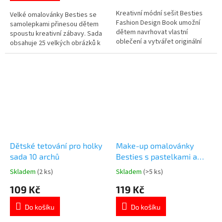
z
z
Kreativní módní sešit Besties
5
5
Velké omalovánky Besties se
Fashion Design Book umožní
hvězdiček.
hvězdiček.
samolepkami přinesou dětem
dětem navrhovat vlastní
spoustu kreativní zábavy. Sada
oblečení a vytvářet originální
obsahuje 25 velkých obrázků k
módní styl. Obsahuje 20 listů s
vybarvení a arch samolepek,
postavami, samolepky, šablony
které malování ještě více oživí.
oblečení i motivy látek pro
Ideální zábava pro malé
nekonečné kombinace. Ideální
milovníky kreslení a tvoření. Více
zábava pro malé milovnice
produktů 👉 PRO HOLKY
módy. Více produktů 👉 PRO...
Dětské tetování pro holky
Make-up omalovánky
sada 10 archů
Besties s pastelkami a
doplňky
Skladem
(2 ks)
Skladem
(>5 ks)
Průměrné
Průměrné
hodnocení
hodnocení
109 Kč
119 Kč
produktu
produktu
je
je
Do košíku
Do košíku
5,0
5,0
z
z