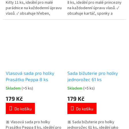
hvězdiček.
hvězdiček.
Kitty 11 ks, ideální pro malé
8 ks, ideální pro malé princezny
parádnice na každodenní úpravu
na každodenní úpravu vlasů. ✓
vlasů. ✓ obsahuje hřeben,
obsahuje kartáč, sponky a
gumičky a sponky ✓ roztomilý
gumičky ✓ krásný
design Hello Kitty ✓ ideální jako
princeznovský design ✓ ideální
dárek pro holky 👉 Více
jako dárek pro holky 👉 Více
produktů s motivem Hello Kitty
produktů s motivem princezen
Vlasová sada pro holky
Sada bižuterie pro holky
Prasátko Peppa 8 ks
jednorožec 61 ks
Skladem
(>5 ks)
Skladem
(>5 ks)
Průměrné
Průměrné
hodnocení
hodnocení
179 Kč
179 Kč
produktu
produktu
je
je
Do košíku
Do košíku
5,0
5,0
z
z
5
5
🎀 Vlasová sada pro holky
🎀 Sada bižuterie pro holky
hvězdiček.
hvězdiček.
Prasátko Peppa 8 ks, ideální pro
jednorožec 61 ks, ideální jako