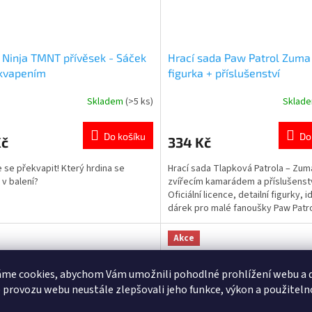
 Ninja TMNT přívěsek - Sáček
Hrací sada Paw Patrol Zuma
ekvapením
figurka + příslušenství
Skladem
(>5 ks)
Sklad
Průměrné
hodnocení
produktu
Do košíku
Do
Kč
334 Kč
je
5,0
 se překvapit! Který hrdina se
Hrací sada Tlapková Patrola – Zum
z
 v balení?
zvířecím kamarádem a příslušenst
5
Oficiální licence, detailní figurky, i
hvězdiček.
dárek pro malé fanoušky Paw Patro
produktů s motivem 👉 TLAPKOVÉ
PATROLY
Akce
me cookies, abychom Vám umožnili pohodlné prohlížení webu a d
 provozu webu neustále zlepšovali jeho funkce, výkon a použiteln