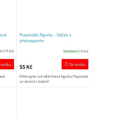
vová
Playmobil figurky - Sáček s
překvapením
em
(>5 ks)
Skladem
(>5 ks)
Průměrné
hodnocení
produktu
 košíku
Do košíku
55 Kč
je
5,0
aná
Překvapte své děti! Která figurka Playmobil
z
se skrývá v balení?
5
hvězdiček.