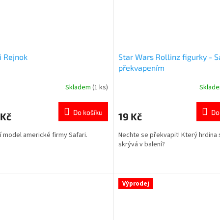
i Rejnok
Star Wars Rollinz figurky - 
překvapením
Skladem
(1 ks)
Sklad
rné
Průměrné
cení
hodnocení
ktu
produktu
Do košíku
Do
 Kč
19 Kč
je
4,7
ní model americké firmy Safari.
Nechte se překvapit! Který hrdina 
z
skrývá v balení?
5
ček.
hvězdiček.
Výprodej