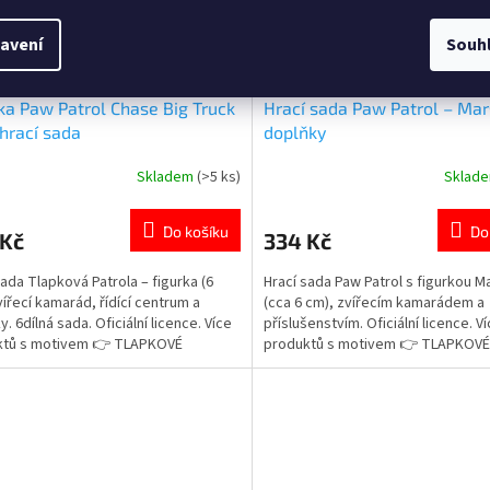
avení
Souh
ka Paw Patrol Chase Big Truck
Hrací sada Paw Patrol – Mar
hrací sada
doplňky
Skladem
(>5 ks)
Sklad
rné
Průměrné
cení
hodnocení
ktu
produktu
Do košíku
Do
 Kč
334 Kč
je
5,0
sada Tlapková Patrola – figurka (6
Hrací sada Paw Patrol s figurkou Ma
z
vířecí kamarád, řídící centrum a
(cca 6 cm), zvířecím kamarádem a
5
. 6dílná sada. Oficiální licence. Více
příslušenstvím. Oficiální licence. V
ček.
hvězdiček.
ktů s motivem 👉 TLAPKOVÉ
produktů s motivem 👉 TLAPKOVÉ
LY
PATROLY