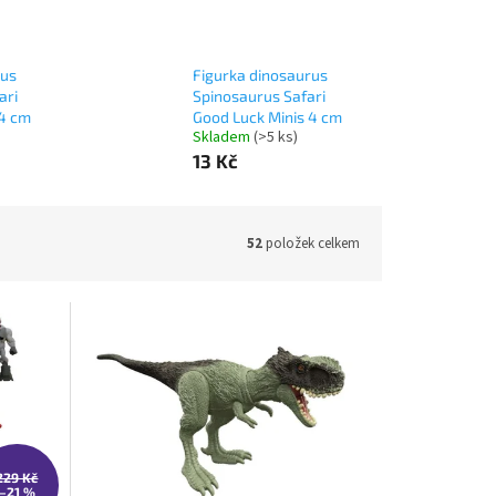
rus
Figurka dinosaurus
ari
Spinosaurus Safari
 4 cm
Good Luck Minis 4 cm
Skladem
(>5 ks)
13 Kč
52
položek celkem
229 Kč
–21 %