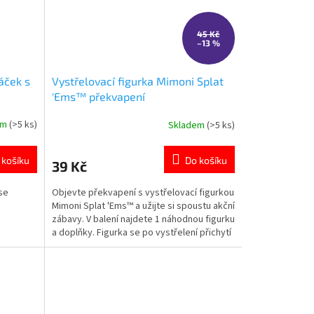
45 Kč
–13 %
Sáček s
Vystřelovací figurka Mimoni Splat
'Ems™ překvapení
em
(>5 ks)
Skladem
(>5 ks)
Průměrné
hodnocení
produktu
 košíku
Do košíku
39 Kč
je
5,0
se
Objevte překvapení s vystřelovací figurkou
z
Mimoni Splat 'Ems™ a užijte si spoustu akční
5
zábavy. V balení najdete 1 náhodnou figurku
hvězdiček.
a doplňky. Figurka se po vystřelení přichytí
na hladký povrch. Oficiální produkt Mattel.
👉 Více produktů s motivem Mimoni