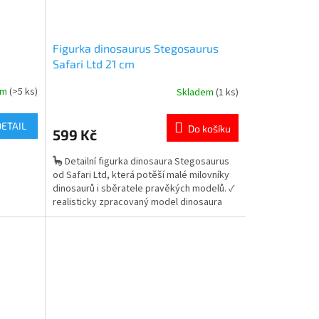
Figurka dinosaurus Stegosaurus
Safari Ltd 21 cm
em
(>5 ks)
Skladem
(1 ks)
Průměrné
hodnocení
produktu
DETAIL
Do košíku
599 Kč
je
5,0
🦕 Detailní figurka dinosaura Stegosaurus
z
od Safari Ltd, která potěší malé milovníky
5
dinosaurů i sběratele pravěkých modelů. ✓
hvězdiček.
realisticky zpracovaný model dinosaura
Stegosaurus ✓ kvalitní figurka od značky
Safari Ltd ✓ ideální hračka i sběratelský
model pro děti 👉 Více produktů s motivem
dinosaurů