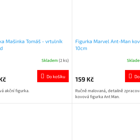
ka Mašinka Tomáš - vrtulník
Figurka Marvel Ant-Man ko
ld
10cm
Skladem
(2 ks)
Sklad
rné
Průměrné
cení
hodnocení
ktu
produktu
Do košíku
Do
Kč
159 Kč
je
5,0
vá akční figurka.
Ručně malovaná, detailně zpracov
z
kovová figurka Ant Man.
5
ček.
hvězdiček.