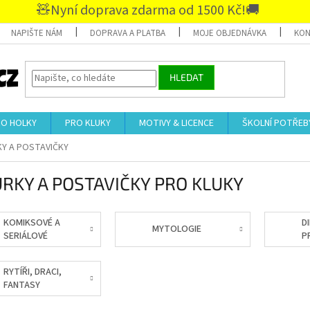
🧸Nyní doprava zdarma od 1500 Kč!🚚
NAPIŠTE NÁM
DOPRAVA A PLATBA
MOJE OBJEDNÁVKA
KON
HLEDAT
RO HOLKY
PRO KLUKY
MOTIVY & LICENCE
ŠKOLNÍ POTŘEB
KY A POSTAVIČKY
URKY A POSTAVIČKY PRO KLUKY
KOMIKSOVÉ A
D
MYTOLOGIE
SERIÁLOVÉ
P
FIGURKY
RYTÍŘI, DRACI,
FANTASY