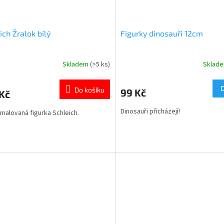
ich Žralok bílý
Figurky dinosauři 12cm
Skladem
(>5 ks)
Sklad
Do košíku
99 Kč
Kč
Dinosauři přicházejí!
malovaná figurka Schleich.