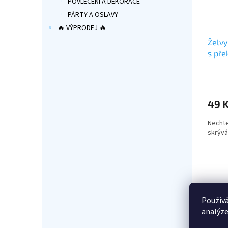
POVLEČENÍ A DEKORACE
PÁRTY A OSLAVY
🔥 VÝPRODEJ 🔥
Želvy
s př
49 
Nechte
skrývá
Používá
analýze