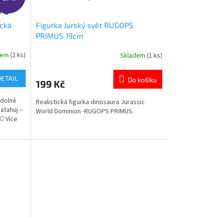
ická
Figurka Jurský svět RUGOPS
PRIMUS 19cm
dem
(2 ks)
Skladem
(1 ks)
Průměrné
hodnocení
produktu
DETAIL
Do košíku
199 Kč
je
5,0
odolné
Realistická figurka dinosaura Jurassic
z
atahuj –
World Dominion -RUGOPS PRIMUS.
5
♂️ Více
hvězdiček.
S