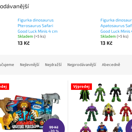
odávanější
Figurka dinosaurus
Figurka dinosau
Pterosaurus Safari
Apatosaurus Saf
Good Luck Minis 4 cm
Good Luck Minis
Skladem
(>5 ks)
Skladem
(>5 ks)
13 Kč
13 Kč
učujeme
Nejlevnější
Nejdražší
Nejprodávanější
Abecedně
odej
Výprodej
99 Kč
–20 %