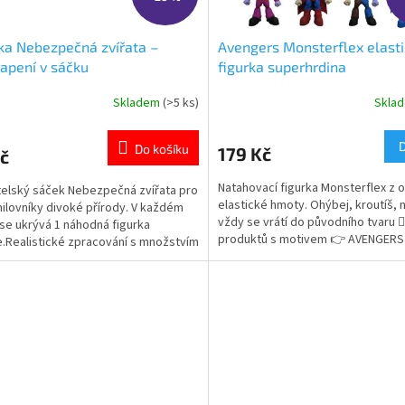
ka Nebezpečná zvířata –
Avengers Monsterflex elast
apení v sáčku
figurka superhrdina
Skladem
(>5 ks)
Skla
rné
Průměrné
cení
hodnocení
ktu
produktu
Do košíku
179 Kč
č
je
5,0
Natahovací figurka Monsterflex z 
elský sáček Nebezpečná zvířata pro
z
elastické hmoty. Ohýbej, kroutíš, n
ilovníky divoké přírody. V každém
5
vždy se vrátí do původního tvaru 🦸‍
 se ukrývá 1 náhodná figurka
ček.
hvězdiček.
produktů s motivem 👉 AVENGER
e.Realistické zpracování s množstvím
ů. 👉 Více produktů s motivem
ek