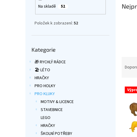
a
Nejpr
Na skladě
52
n
e
Položek k zobrazení:
52
l
Přeskočit
Kategorie
kategorie
Ř
🎁 RYCHLÝ RÁDCE
a
Dopor
🏖️ LÉTO
z
HRAČKY
e
V
PRO HOLKY
n
Výpr
ý
í
PRO KLUKY
p
p
MOTIVY & LICENCE
i
r
STAVEBNICE
s
o
LEGO
p
d
HRAČKY
r
u
o
k
ŠKOLNÍ POTŘEBY