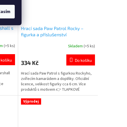
lasím
shall s
Hrací sada Paw Patrol Rocky –
figurka a příslušenství
em
(>5 ks)
Skladem
(>5 ks)
Průměrné
hodnocení
produktu
 košíku
Do košíku
334 Kč
je
5,0
rshall
Hrací sada Paw Patrol s figurkou Rockyho,
z
zvířecím kamarádem a doplňky. Oficiální
5
íce
licence, velikost figurky cca 6 cm. Více
hvězdiček.
produktů s motivem 👉 TLAPKOVÉ
PATROLY
Výprodej