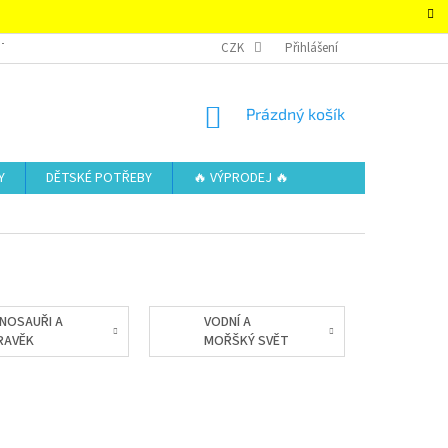
TAKTY
OBCHODNÍ PODMÍNKY – SUPER-HRACKY.CZ
CZK
Přihlášení
ZÁSADY OCHRAN
NÁKUPNÍ
Prázdný košík
KOŠÍK
Y
DĚTSKÉ POTŘEBY
🔥 VÝPRODEJ 🔥
INOSAUŘI A
VODNÍ A
RAVĚK
MOŘŠKÝ SVĚT