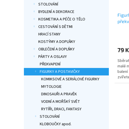
d
t
STOLOVÁNÍ
u
ů
BYDLENÍ A DEKORACE
Figur
k
KOSMETIKA A PÉČE O TĚLO
překv
t
CESTOVÁNÍ S DĚTMI
ů
Průmě
HRACÍ STANY
hodno
KOSTÝMY A DOPLŇKY
produ
79 K
OBLEČENÍ A DOPLŇKY
je
5,0
PÁRTY A OSLAVY
Sběrat
z
PŘEKVAPENÍ
malé m
5
balení
FIGURKY A POSTAVIČKY
hvězdi
zvířet
KOMIKSOVÉ A SERIÁLOVÉ FIGURKY
detail
MYTOLOGIE
zvířát
DINOSAUŘI A PRAVĚK
VODNÍ A MOŘŠKÝ SVĚT
RYTÍŘI, DRACI, FANTASY
STOLOVÁNÍ
KLOBOUČKY apod.