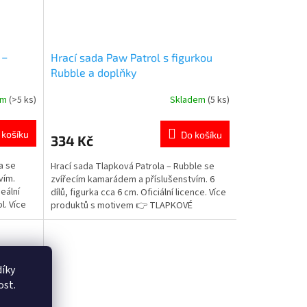
 –
Hrací sada Paw Patrol s figurkou
Rubble a doplňky
em
(>5 ks)
Skladem
(5 ks)
Průměrné
hodnocení
produktu
 košíku
Do košíku
334 Kč
je
5,0
a se
Hrací sada Tlapková Patrola – Rubble se
z
vím.
zvířecím kamarádem a příslušenstvím. 6
5
deální
dílů, figurka cca 6 cm. Oficiální licence. Více
hvězdiček.
l. Více
produktů s motivem 👉 TLAPKOVÉ
PATROLY
íky
ost.