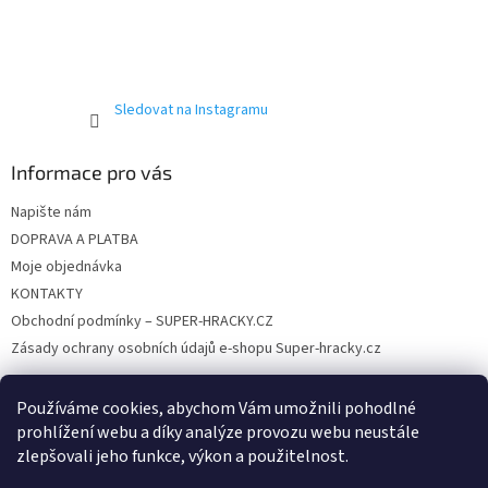
í
Sledovat na Instagramu
Informace pro vás
Napište nám
DOPRAVA A PLATBA
Moje objednávka
KONTAKTY
Obchodní podmínky – SUPER-HRACKY.CZ
Zásady ochrany osobních údajů e-shopu Super-hracky.cz
Používáme cookies, abychom Vám umožnili pohodlné
prohlížení webu a díky analýze provozu webu neustále
Instagram
zlepšovali jeho funkce, výkon a použitelnost.