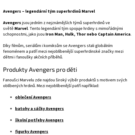
á
k
d
o
v
Avengers – legendární tým superhrdinů Marvel
a
á
c
n
Avengers
jsou jedním z nejznámějších týmů superhrdinů ve
í
í
světě
Marvel
. Tento legendární tým spojuje hrdiny s mimořádnými
p
schopnostmi, jako jsou
Iron Man, Hulk, Thor nebo Captain America
r
.
v
Díky filmům, seriálům i komiksům se Avengers stali globálním
k
fenoménem a patří mezi nejoblíbenější superhrdinské značky mezi
y
dětmi i fanoušky akčních příběhů.
v
ý
Produkty Avengers pro děti
p
i
s
Fanoušci Marvelu zde najdou široký výběr produktů s motivem svých
u
oblíbených hrdinů. Mezi nejoblíbenější patří například:
oblečení Avengers
batohy a sáčky Avengers
školní potřeby Avengers
figurky Avengers