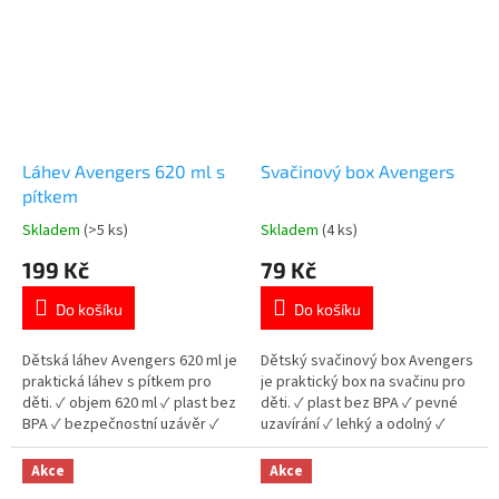
Láhev Avengers 620 ml s
Svačinový box Avengers
pítkem
Skladem
(>5 ks)
Skladem
(4 ks)
Průměrné
Průměrné
hodnocení
hodnocení
199 Kč
79 Kč
produktu
produktu
je
je
Do košíku
Do košíku
5,0
5,0
z
z
5
5
Dětská láhev Avengers 620 ml je
Dětský svačinový box Avengers
hvězdiček.
hvězdiček.
praktická láhev s pítkem pro
je praktický box na svačinu pro
děti. ✓ objem 620 ml ✓ plast bez
děti. ✓ plast bez BPA ✓ pevné
BPA ✓ bezpečnostní uzávěr ✓
uzavírání ✓ lehký a odolný ✓
licencovaný motiv Avengers 👉
licencovaný motiv Avengers 👉
Více produktů Avengers
Více produktů s motivem
Akce
Akce
Avengers