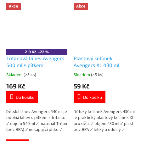
produktů Avengers
Avengers
Akce
Akce
219 Kč
–22 %
Tritanová láhev Avengers
Plastový kelímek
540 ml s pítkem
Avengers XL 430 ml
Skladem
(>5 ks)
Skladem
(>5 ks)
Průměrné
Průměrné
hodnocení
hodnocení
169 Kč
59 Kč
produktu
produktu
je
je
Do košíku
Do košíku
5,0
5,0
z
z
5
5
Dětská láhev Avengers 540 ml je
Dětský kelímek Avengers 430 ml
hvězdiček.
hvězdiček.
odolná láhev s pítkem z tritanu.
je praktický plastový kelímek XL
✓ objem 540 ml ✓ materiál Tritan
pro děti. ✓ objem 430 ml ✓ plast
(bez BPA) ✓ nekapající pítko ✓
bez BPA ✓ lehký a odolný ✓
licencovaný motiv Avengers 👉
licencovaný motiv Avengers 👉