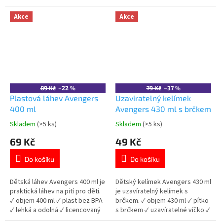
licencovaný motiv Avengers 👉
lehká a odolná ✓ licencovaný
Více produktů Avengers
motiv Avengers 👉 Více
Akce
Akce
produktů Avengers
89 Kč
–22 %
79 Kč
–37 %
Plastová láhev Avengers
Uzavíratelný kelímek
400 ml
Avengers 430 ml s brčkem
Skladem
(>5 ks)
Skladem
(>5 ks)
Průměrné
Průměrné
hodnocení
hodnocení
69 Kč
49 Kč
produktu
produktu
je
je
Do košíku
Do košíku
5,0
5,0
z
z
5
5
Dětská láhev Avengers 400 ml je
Dětský kelímek Avengers 430 ml
hvězdiček.
hvězdiček.
praktická láhev na pití pro děti.
je uzavíratelný kelímek s
✓ objem 400 ml ✓ plast bez BPA
brčkem. ✓ objem 430 ml ✓ pítko
✓ lehká a odolná ✓ licencovaný
s brčkem ✓ uzavíratelné víčko ✓
motiv Avengers 👉 Více
plast bez BPA 👉 Více produktů