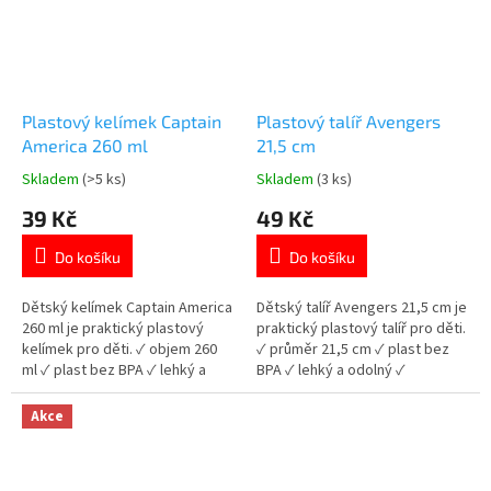
potravinami ✓ pevné a
spolehlivé uzavírání...
Plastový kelímek Captain
Plastový talíř Avengers
America 260 ml
21,5 cm
Skladem
(>5 ks)
Skladem
(3 ks)
Průměrné
Průměrné
hodnocení
hodnocení
39 Kč
49 Kč
produktu
produktu
je
je
Do košíku
Do košíku
5,0
5,0
z
z
5
5
Dětský kelímek Captain America
Dětský talíř Avengers 21,5 cm je
hvězdiček.
hvězdiček.
260 ml je praktický plastový
praktický plastový talíř pro děti.
kelímek pro děti. ✓ objem 260
✓ průměr 21,5 cm ✓ plast bez
ml ✓ plast bez BPA ✓ lehký a
BPA ✓ lehký a odolný ✓
odolný ✓ licencovaný motiv
licencovaný motiv Avengers 👉
Captain America 👉 Více
Více produktů Avengers
Akce
produktů Avengers