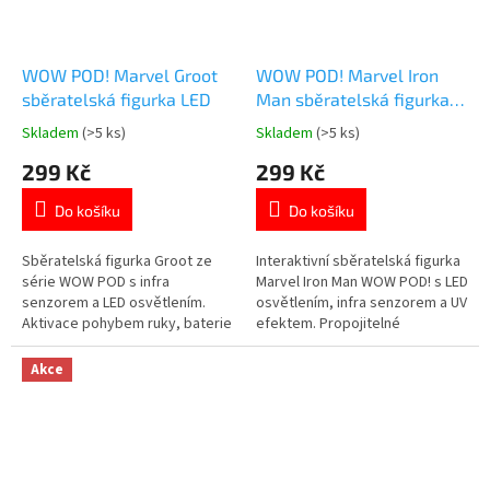
WOW POD! Marvel Groot
WOW POD! Marvel Iron
sběratelská figurka LED
Man sběratelská figurka
LED infra senzor
Skladem
(>5 ks)
Skladem
(>5 ks)
Průměrné
Průměrné
hodnocení
hodnocení
299 Kč
299 Kč
produktu
produktu
je
je
Do košíku
Do košíku
5,0
5,0
z
z
5
5
Sběratelská figurka Groot ze
Interaktivní sběratelská figurka
hvězdiček.
hvězdiček.
série WOW POD s infra
Marvel Iron Man WOW POD! s LED
senzorem a LED osvětlením.
osvětlením, infra senzorem a UV
Aktivace pohybem ruky, baterie
efektem. Propojitelné
součástí balení 🔥🌿 Více
šestihranné moduly pro
produktů s
jedinečnou sbírku 🔶💥 Více
Akce
motivem 👉 AVENGERS
produktů s
motivem 👉 AVENGERS