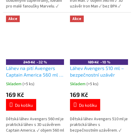
oblíbenými superhrdiny, ideální
Iron Man. ✓ objem 560 ml ✓ 3D
pro malé fanoušky Marvelu. ✓
uzávěr Iron Man ✓ bez BPA ✓
motiv Avengers 🦸‍♂️ ✓ 100%
licencovaný motiv Avengers 👉
bavlna – měkká a prodyšná ✓
Více produktů Avengers
Akce
Akce
oboustranný design 👉 Více
produktů s motivem Avengers
249 Kč
–32 %
189 Kč
–10 %
Láhev na pití Avengers
Láhev Avengers 510 ml –
Captain America 560 ml –
bezpečnostní uzávěr
3D uzávěr
Skladem
(>5 ks)
Skladem
(>5 ks)
Průměrné
Průměrné
hodnocení
hodnocení
169 Kč
169 Kč
produktu
produktu
je
je
Do košíku
Do košíku
5,0
5,0
z
z
5
5
Dětská láhev Avengers 560 ml je
Dětská láhev Avengers 510 ml je
hvězdiček.
hvězdiček.
praktická láhev s 3D uzávěrem
praktická láhev s
Captain America. ✓ objem 560 ml
bezpečnostním uzávěrem. ✓