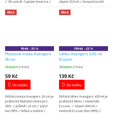
✓ 3D uzávěr Captain America ✓
objem 510 ml ✓ bezpečnostní
bez BPA ✓ licencovaný motiv
uzávěr ✓ plast bez BPA ✓
Avengers 👉 Více produktů
licencovaný motiv Avengers 👉
Akce
Akce
Avengers
Více produktů Avengers
79 Kč
–25 %
179 Kč
–22 %
Plastová miska Avengers
Láhev Avengers 430 ml
16 cm
Ecozen
Skladem
(>5 ks)
Skladem
(>5 ks)
Průměrné
Průměrné
hodnocení
hodnocení
59 Kč
139 Kč
produktu
produktu
je
je
Do košíku
Do košíku
5,0
5,0
z
z
5
5
Dětská miska Avengers 16 cm je
Dětská láhev Avengers 430 ml je
hvězdiček.
hvězdiček.
praktická hluboká miska pro
praktická láhev z materiálu
děti. ✓ průměr 16 cm ✓ plast
Ecozen. ✓ objem 430 ml ✓
bez BPA ✓ lehká a odolná ✓
materiál Ecozen (bez BPA) ✓