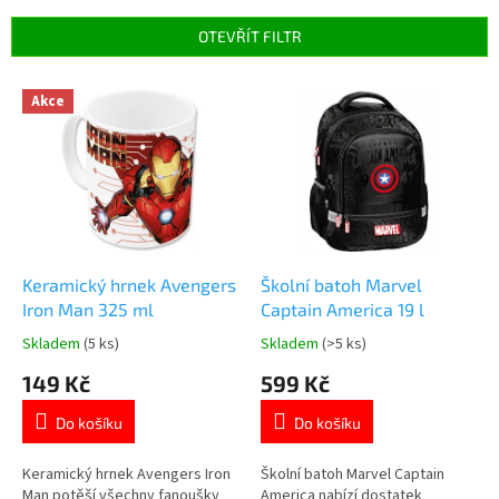
í
p
OTEVŘÍT FILTR
r
o
V
Akce
d
ý
u
p
k
i
t
s
ů
p
r
o
d
Keramický hrnek Avengers
Školní batoh Marvel
u
Iron Man 325 ml
Captain America 19 l
k
Skladem
(5 ks)
Skladem
(>5 ks)
Průměrné
Průměrné
t
hodnocení
hodnocení
149 Kč
599 Kč
ů
produktu
produktu
je
je
Do košíku
Do košíku
5,0
5,0
z
z
5
5
Keramický hrnek Avengers Iron
Školní batoh Marvel Captain
hvězdiček.
hvězdiček.
Man potěší všechny fanoušky
America nabízí dostatek