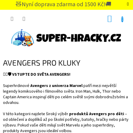
Přejít
🧸Nyní doprava zdarma od 1500 Kč!🚚
na
CZK
obsah
NÁKUP
KOŠÍK
AVENGERS PRO KLUKY
🦸‍♂️🛡️ VSTUPTE DO SVĚTA AVENGERS!
Superhrdinové
Avengers z univerza Marvel
patří mezi největší
legendy komiksového i filmového světa. Iron Man, Hulk, Thor nebo
Captain America inspirují děti po celém světě svými dobrodružstvími a
odvahou.
V této kategorii najdete široký výběr
produktů Avengers pro děti
–
od oblečení a doplňků až po školní potřeby, batohy, hračky nebo párty
výbavu. Pokud vaše děti milují svět Marvelu a jeho superhrdiny,
produkty Avengers jsou ideální volbou.