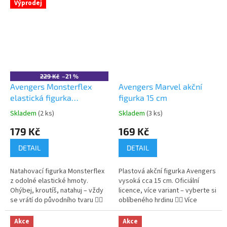
Více produktů Avengers
Více produktů Avengers
Výprodej
229 Kč
–21 %
Avengers Monsterflex
Avengers Marvel akční
elastická figurka
figurka 15 cm
superhrdina
Skladem
(2 ks)
Skladem
(3 ks)
Průměrné
Průměrné
hodnocení
hodnocení
179 Kč
169 Kč
produktu
produktu
je
je
DETAIL
DETAIL
5,0
5,0
z
z
Natahovací figurka Monsterflex
Plastová akční figurka Avengers
5
5
z odolné elastické hmoty.
vysoká cca 15 cm. Oficiální
hvězdiček.
hvězdiček.
Ohýbej, kroutíš, natahuj – vždy
licence, více variant – vyberte si
se vrátí do původního tvaru 🦸‍♂️
oblíbeného hrdinu 🦸‍♂️ Více
Více produktů s
produktů s
motivem 👉 AVENGERS
motivem 👉 AVENGERS
Akce
Akce