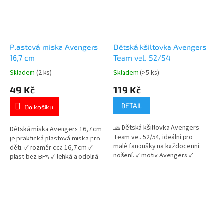
Plastová miska Avengers
Dětská kšiltovka Avengers
16,7 cm
Team vel. 52/54
Skladem
(2 ks)
Skladem
(>5 ks)
Průměrné
Průměrné
hodnocení
hodnocení
49 Kč
119 Kč
produktu
produktu
je
je
DETAIL
Do košíku
5,0
5,0
z
z
🧢 Dětská kšiltovka Avengers
5
5
Dětská miska Avengers 16,7 cm
Team vel. 52/54, ideální pro
hvězdiček.
hvězdiček.
je praktická plastová miska pro
malé fanoušky na každodenní
děti. ✓ rozměr cca 16,7 cm ✓
nošení. ✓ motiv Avengers ✓
plast bez BPA ✓ lehká a odolná
prodyšný a pohodlný materiál ✓
✓ licencovaný motiv Avengers
nastavitelná velikost na suchý
👉 Více produktů Avengers
zip 👉 Více produktů s motivem
Avengers