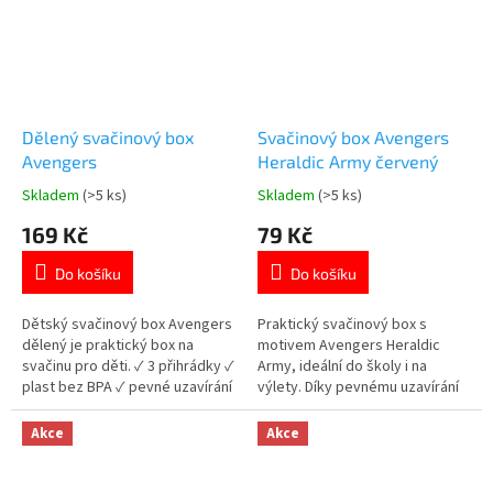
Dělený svačinový box
Svačinový box Avengers
Avengers
Heraldic Army červený
Skladem
(>5 ks)
Skladem
(>5 ks)
Průměrné
Průměrné
hodnocení
hodnocení
169 Kč
79 Kč
produktu
produktu
je
je
Do košíku
Do košíku
5,0
5,0
z
z
5
5
Dětský svačinový box Avengers
Praktický svačinový box s
hvězdiček.
hvězdiček.
dělený je praktický box na
motivem Avengers Heraldic
svačinu pro děti. ✓ 3 přihrádky ✓
Army, ideální do školy i na
plast bez BPA ✓ pevné uzavírání
výlety. Díky pevnému uzavírání
✓ licencovaný motiv Avengers
udrží svačinu bezpečně
👉 Více produktů Avengers
uloženou. ✓ lehký a odolný
Akce
Akce
materiál vhodný pro každodenní
použití ✓ bez BPA – bezpečný
materiál vhodný pro kontakt s