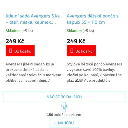
Jídelní sada Avengers 5 ks
Avengers dětské pončo s
– talíř, miska, kelímek,
kapucí 55 × 110 cm
příbory
Skladem
(>5 ks)
Skladem
(>5 ks)
Průměrné
Průměrné
hodnocení
hodnocení
249 Kč
249 Kč
produktu
produktu
je
je
Do košíku
Do košíku
5,0
5,0
z
z
5
5
Avengers jídelní sada 5 ks je
Stylové dětské pončo Avengers
hvězdiček.
hvězdiček.
praktická dětská sada na
z vysoce savé 100% bavlny.
každodenní stolování s motivem
Ideální po koupání, k bazénu i na
oblíbených superhrdinů. ✓
pláž 🌊🛀 Více produktů s
kompletní sada 5 ks ✓ plast bez
motivem 👉 AVENGERS
BPA – bezpečný pro děti ✓
vhodné do mikrovlnné trouby
NAČÍST 30 DALŠÍCH
👉 Více produktů s motivem
S
1
6
Avengers
t
O
r
156
položek celkem
v
á
l
NAHORU
n