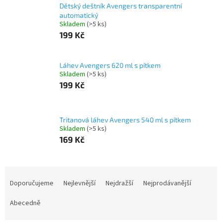
Dětský deštník Avengers transparentní
automatický
Skladem
(>5 ks)
199 Kč
Láhev Avengers 620 ml s pítkem
Skladem
(>5 ks)
199 Kč
Tritanová láhev Avengers 540 ml s pítkem
Skladem
(>5 ks)
169 Kč
Ř
a
Doporučujeme
Nejlevnější
Nejdražší
Nejprodávanější
z
e
Abecedně
n