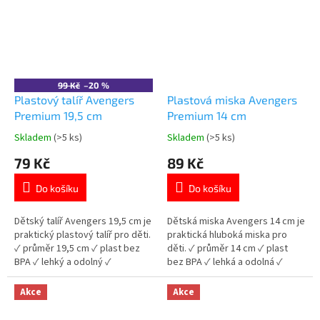
99 Kč
–20 %
Plastový talíř Avengers
Plastová miska Avengers
Premium 19,5 cm
Premium 14 cm
Skladem
(>5 ks)
Skladem
(>5 ks)
Průměrné
Průměrné
hodnocení
hodnocení
79 Kč
89 Kč
produktu
produktu
je
je
Do košíku
Do košíku
5,0
5,0
z
z
5
5
Dětský talíř Avengers 19,5 cm je
Dětská miska Avengers 14 cm je
hvězdiček.
hvězdiček.
praktický plastový talíř pro děti.
praktická hluboká miska pro
✓ průměr 19,5 cm ✓ plast bez
děti. ✓ průměr 14 cm ✓ plast
BPA ✓ lehký a odolný ✓
bez BPA ✓ lehká a odolná ✓
licencovaný motiv Avengers 👉
licencovaný motiv Avengers 👉
Více produktů Avengers
Více produktů Avengers
Akce
Akce