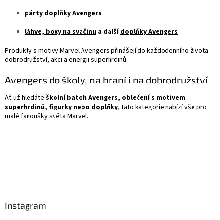
párty doplňky Avengers
láhve, boxy na svačinu
a další
doplňky Avengers
Produkty s motivy Marvel Avengers přinášejí do každodenního života
dobrodružství, akci a energii superhrdinů.
Avengers do školy, na hraní i na dobrodružství
Ať už hledáte
školní batoh Avengers, oblečení s motivem
superhrdinů, figurky nebo doplňky
, tato kategorie nabízí vše pro
malé fanoušky světa Marvel.
Z
á
p
a
Instagram
t