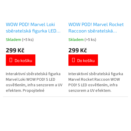
WOW POD! Marvel Loki
WOW POD! Marvel Rocket
sběratelská figurka LED
Raccoon sběratelská
infra senzor
figurka LED infra senzor
Skladem
(>5 ks)
Skladem
(>5 ks)
Průměrné
Průměrné
hodnocení
hodnocení
299 Kč
299 Kč
produktu
produktu
je
je
Do košíku
Do košíku
5,0
5,0
z
z
5
5
Interaktivní sběratelská figurka
Interaktivní sběratelská figurka
hvězdiček.
hvězdiček.
Marvel Loki WOW POD! S LED
Marvel Rocket Raccoon WOW
osvětlením, infra senzorem a UV
POD! S LED osvětlením, infra
efektem. Propojitelné
senzorem a UV efektem.
šestihranné moduly pro
Propojitelné šestihranné
jedinečnou sbírku 🔶💚 Více
moduly pro originální sbírku 🔶
produktů s
💥 Více produktů s
motivem 👉 AVENGERS
motivem 👉 AVENGERS