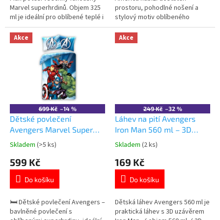
Marvel superhrdinů. Objem 325
prostoru, pohodlné nošení a
ml je ideální pro oblíbené teplé i
stylový motiv oblíbeného
studené nápoje.
superhrdiny. Dvě prostorné
Kvalitní keramické provedení.
komory a praktické kapsy na
Akce
Akce
Vhodný do myčky nádobí i
školní potřeby. Ergonomická
mikrovlnné trouby. Oficiální
záda, hrudní popruh a reflexní
licence Marvel Avengers. 👉
prvky. Oficiální licence Marvel.
Více produktů s motivem
👉 Více produktů s motivem
Avengers
Avengers
699 Kč
–14 %
249 Kč
–32 %
Dětské povlečení
Láhev na pití Avengers
Avengers Marvel Super
Iron Man 560 ml – 3D
Heroes bavlna 140×200
uzávěr
Skladem
(>5 ks)
Skladem
(2 ks)
Průměrné
Průměrné
cm
hodnocení
hodnocení
599 Kč
169 Kč
produktu
produktu
je
je
Do košíku
Do košíku
5,0
5,0
z
z
5
5
🛏️ Dětské povlečení Avengers –
Dětská láhev Avengers 560 ml je
hvězdiček.
hvězdiček.
bavlněné povlečení s
praktická láhev s 3D uzávěrem