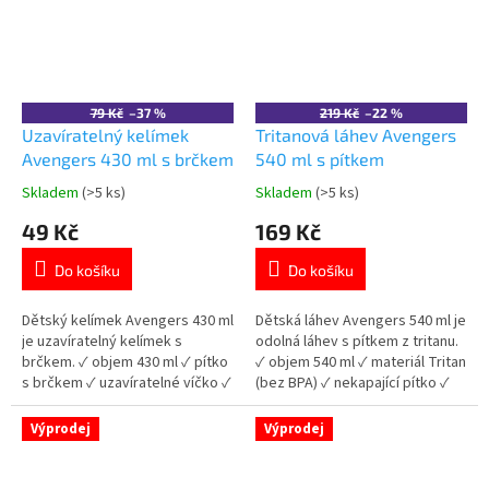
79 Kč
–37 %
219 Kč
–22 %
Uzavíratelný kelímek
Tritanová láhev Avengers
Avengers 430 ml s brčkem
540 ml s pítkem
Skladem
(>5 ks)
Skladem
(>5 ks)
Průměrné
Průměrné
hodnocení
hodnocení
49 Kč
169 Kč
produktu
produktu
je
je
Do košíku
Do košíku
5,0
5,0
z
z
5
5
Dětský kelímek Avengers 430 ml
Dětská láhev Avengers 540 ml je
hvězdiček.
hvězdiček.
je uzavíratelný kelímek s
odolná láhev s pítkem z tritanu.
brčkem. ✓ objem 430 ml ✓ pítko
✓ objem 540 ml ✓ materiál Tritan
s brčkem ✓ uzavíratelné víčko ✓
(bez BPA) ✓ nekapající pítko ✓
plast bez BPA 👉 Více produktů
licencovaný motiv Avengers 👉
Avengers
Více produktů Avengers
Výprodej
Výprodej