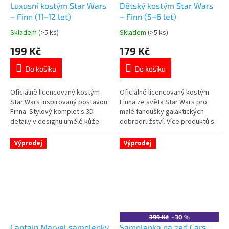
Luxusní kostým Star Wars
Dětský kostým Star Wars
– Finn (11–12 let)
– Finn (5–6 let)
Skladem
(>5 ks)
Skladem
(>5 ks)
Průměrné
Průměrné
hodnocení
hodnocení
199 Kč
179 Kč
produktu
produktu
je
je
Do košíku
Do košíku
5,0
4,8
z
z
5
5
Oficiálně licencovaný kostým
Oficiálně licencovaný kostým
hvězdiček.
hvězdiček.
Star Wars inspirovaný postavou
Finna ze světa Star Wars pro
Finna. Stylový komplet s 3D
malé fanoušky galaktických
detaily v designu umělé kůže.
dobrodružství. Více produktů s
Více produktů s motivem 👉
motivem 👉 STAR WARS
STAR WARS
Výprodej
Výprodej
399 Kč
–30 %
Captain Marvel samolepky
Samolepka na zeď Cars