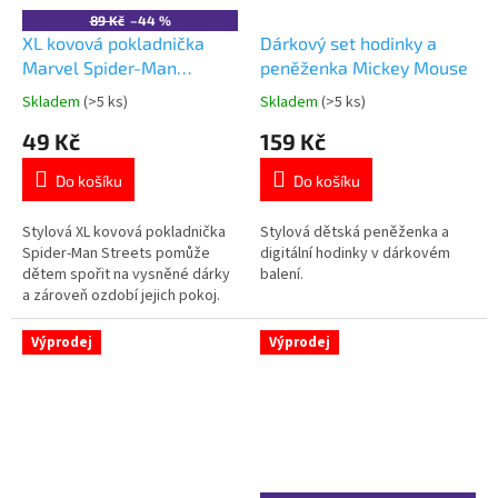
89 Kč
–44 %
XL kovová pokladnička
Dárkový set hodinky a
Marvel Spider-Man
peněženka Mickey Mouse
Streets
Skladem
(>5 ks)
Skladem
(>5 ks)
Průměrné
Průměrné
hodnocení
hodnocení
49 Kč
159 Kč
produktu
produktu
je
je
Do košíku
Do košíku
5,0
4,7
z
z
5
5
Stylová XL kovová pokladnička
Stylová dětská peněženka a
hvězdiček.
hvězdiček.
Spider-Man Streets pomůže
digitální hodinky v dárkovém
dětem spořit na vysněné dárky
balení.
a zároveň ozdobí jejich pokoj.
Velký objem nabízí dostatek
místa na mince i bankovky.
Výprodej
Výprodej
Odolné kovové provedení
bezpečně ochrání uložené
úspory. Oficiální licence Marvel.
👉 Více produktů s motivem
Spiderman