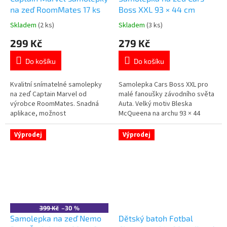
na zeď RoomMates 17 ks
Boss XXL 93 × 44 cm
Skladem
(2 ks)
Skladem
(3 ks)
Průměrné
Průměrné
hodnocení
hodnocení
299 Kč
279 Kč
produktu
produktu
je
je
Do košíku
Do košíku
5,0
5,0
z
z
5
5
Kvalitní snímatelné samolepky
Samolepka Cars Boss XXL pro
hvězdiček.
hvězdiček.
na zeď Captain Marvel od
malé fanoušky závodního světa
výrobce RoomMates. Snadná
Auta. Velký motiv Bleska
aplikace, možnost
McQueena na archu 93 × 44
opakovaného nalepení a
cm.Snadná aplikace na hladké
bezpečné pro děti. Více
povrchy.Opakovaně
Výprodej
Výprodej
produktů s
přemístitelná bez zanechání
motivem 👉 AVENGERS
stop.Oficiální licence Disney
Pixar Cars. 👉 Více produktů s
motivem Cars
399 Kč
–30 %
Samolepka na zeď Nemo
Dětský batoh Fotbal