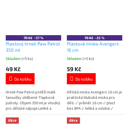
Avengers
Patrol
79 Kč
–37 %
79 Kč
–25 %
Plastový hrnek Paw Patrol
Plastová miska Avengers
350 ml
16 cm
Skladem
(>5 ks)
Skladem
(>5 ks)
Průměrné
Průměrné
hodnocení
hodnocení
49 Kč
59 Kč
produktu
produktu
je
je
Do košíku
Do košíku
5,0
5,0
z
z
5
5
Hrnek Paw Patrol potěší malé
Dětská miska Avengers 16 cm je
hvězdiček.
hvězdiček.
fanoušky oblíbené Tlapkové
praktická hluboká miska pro
patroly. Objem 350 ml je vhodný
děti. ✓ průměr 16 cm ✓ plast
pro dětské nápoje.Lehké a
bez BPA ✓ lehká a odolná ✓
odolné plastové
licencovaný motiv Avengers 👉
provedení.Plast bez BPA je
Více produktů Avengers
Akce
Akce
bezpečný pro běžné