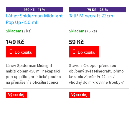
169 Kč
–11 %
79 Kč
–25 %
Láhev Spiderman Midnight
Talíř Minecraft 22cm
Pop Up 450 ml
Skladem
(3 ks)
Skladem
(>5 ks)
Průměrné
Průměrné
hodnocení
hodnocení
149 Kč
59 Kč
produktu
produktu
je
je
Do košíku
Do košíku
5,0
5,0
z
z
5
5
Láhev Spiderman Midnight
Steve a Creeper přenesou
hvězdiček.
hvězdiček.
nabízí objem 450 ml, nekapající
oblíbený svět Minecraftu přímo
pop-up pítko, praktické poutko
ke stolu ✓ průměr 22 cm ✓
na přenášení a oficiální licenci
vhodný do mikrovlnné trouby ✓
Marvel. 👉 Více produktů
plast bez BPA ✓ oficiální licence
Spiderman
Minecraft 👉 Více produktů
Výprodej
Výprodej
Minecraft