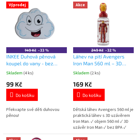
V
Výprodej
Akce
d
ý
u
p
k
i
t
s
ů
p
r
o
149 Kč
–33 %
249 Kč
–32 %
d
INKEE Duhová pěnová
Láhev na pití Avengers
u
koupel do vany - bez
Iron Man 560 ml – 3D
k
obalu
uzávěr
Skladem
(4 ks)
Skladem
(2 ks)
Průměrné
Průměrné
t
hodnocení
hodnocení
99 Kč
169 Kč
ů
produktu
produktu
je
je
Do košíku
Do košíku
5,0
5,0
z
z
5
5
Překvapte své děti duhovou
Dětská láhev Avengers 560 ml je
hvězdiček.
hvězdiček.
pěnou!
praktická láhev s 3D uzávěrem
Iron Man. ✓ objem 560 ml ✓ 3D
uzávěr Iron Man ✓ bez BPA ✓
licencovaný motiv Avengers 👉
Více produktů Avengers