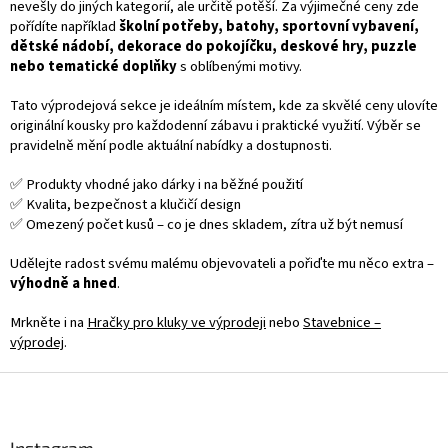
í
nevešly do jiných kategorií, ale určitě potěší. Za výjimečné ceny zde
í
p
pořídíte například
školní potřeby, batohy, sportovní vybavení,
r
dětské nádobí, dekorace do pokojíčku, deskové hry, puzzle
v
nebo tematické doplňky
s oblíbenými motivy.
k
y
Tato výprodejová sekce je ideálním místem, kde za skvělé ceny ulovíte
v
originální kousky pro každodenní zábavu i praktické využití. Výběr se
ý
pravidelně mění podle aktuální nabídky a dostupnosti.
p
i
✅ Produkty vhodné jako dárky i na běžné použití
s
✅ Kvalita, bezpečnost a klučičí design
u
✅ Omezený počet kusů – co je dnes skladem, zítra už být nemusí
Udělejte radost svému malému objevovateli a pořiďte mu něco extra –
výhodně a hned
.
Mrkněte i na
Hračky pro kluky ve výprodeji
nebo
Stavebnice –
výprodej
.
Z
á
p
a
Instagram