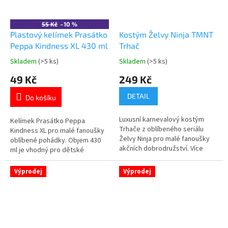
55 Kč
–10 %
Plastový kelímek Prasátko
Kostým Želvy Ninja TMNT
Peppa Kindness XL 430 ml
Trhač
Skladem
(>5 ks)
Skladem
(>5 ks)
Průměrné
Průměrné
hodnocení
hodnocení
49 Kč
249 Kč
produktu
produktu
je
je
DETAIL
Do košíku
5,0
5,0
z
z
Luxusní karnevalový kostým
5
5
Kelímek Prasátko Peppa
Trhače z oblíbeného seriálu
hvězdiček.
hvězdiček.
Kindness XL pro malé fanoušky
Želvy Ninja pro malé fanoušky
oblíbené pohádky. Objem 430
akčních dobrodružství. Více
ml je vhodný pro dětské
produktů s motivem 👉 ŽELVY
nápoje.Lehké a odolné plastové
NINJA
provedení.Plast bez BPA je
Výprodej
Výprodej
bezpečný pro běžné
používání.Oficiální licence
Peppa Pig. 👉 Více produktů s
motivem Prasátko Peppa