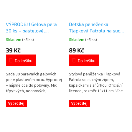
VÝPRODEJ ! Gelová pera
Dětská peněženka
30 ks – pastelové,
Tlapková Patrola na suchý
neonové, třpytivé,
zip
Skladem
(>5 ks)
Skladem
(>5 ks)
Průměrné
Průměrné
metalické
hodnocení
hodnocení
39 Kč
89 Kč
produktu
produktu
je
je
Do košíku
Do košíku
5,0
5,0
z
z
5
5
Sada 30 barevných gelových
Stylová peněženka Tlapková
hvězdiček.
hvězdiček.
per v plastovém boxu. Výprodej
Patrola se suchým zipem,
– náplně cca do poloviny. Mix
kapsičkami a šňůrkou. Oficiální
třpytivých, neonových,
licence, rozměr 13x11 cm. Více
pastelových a metalických
produktů s motivem
odstínů. Více 👉 KREATIVNÍCH
👉 TLAPKOVÉ PATROLY
Výprodej
Výprodej
PRODUKTŮ