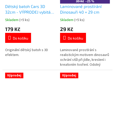
39 Kč
–25 %
Dětský batoh Cars 3D
Laminované prostírání
32cm - VÝPRODEJ vybitá
Dinosauři 40 × 29 cm
baterie
Skladem
(>5 ks)
Skladem
(>5 ks)
Průměrné
Průměrné
hodnocení
hodnocení
179 Kč
29 Kč
produktu
produktu
je
je
Do košíku
Do košíku
4,8
4,9
z
z
5
5
Originální dětský batoh s 3D
Laminované prostírání s
hvězdiček.
hvězdiček.
efektem.
realistickým motivem dinosaurů
ochrání stůl při jídle, kreslení i
kreativním tvoření. Odolný
omyvatelný povrch se snadno
čistí vlhkým hadříkem. Skvělý
Výprodej
Výprodej
doplněk pro všechny malé
milovníky dinosaurů. Vhodné pro
každodenní používání doma i ve
škole. 👉 Více produktů s
motivem...