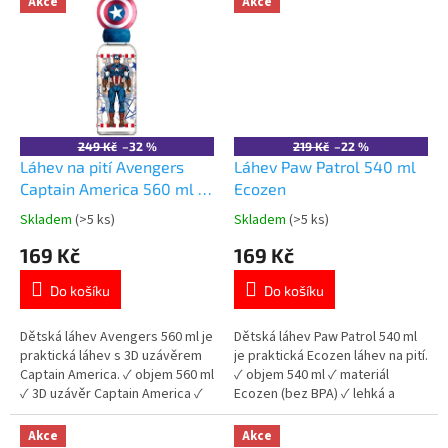
Akce
Akce
249 Kč
–32 %
219 Kč
–22 %
Láhev na pití Avengers
Láhev Paw Patrol 540 ml
Captain America 560 ml –
Ecozen
3D uzávěr
Skladem
(>5 ks)
Skladem
(>5 ks)
Průměrné
Průměrné
hodnocení
hodnocení
169 Kč
169 Kč
produktu
produktu
je
je
Do košíku
Do košíku
5,0
5,0
z
z
5
5
Dětská láhev Avengers 560 ml je
Dětská láhev Paw Patrol 540 ml
hvězdiček.
hvězdiček.
praktická láhev s 3D uzávěrem
je praktická Ecozen láhev na pití.
Captain America. ✓ objem 560 ml
✓ objem 540 ml ✓ materiál
✓ 3D uzávěr Captain America ✓
Ecozen (bez BPA) ✓ lehká a
bez BPA ✓ licencovaný motiv
odolná ✓ licencovaný motiv Paw
Avengers 👉 Více produktů
Patrol 👉 Více produktů Paw
Akce
Akce