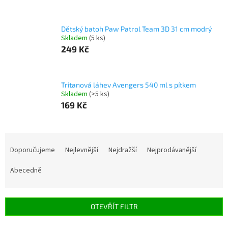
Dětský batoh Paw Patrol Team 3D 31 cm modrý
Skladem
(5 ks)
249 Kč
Tritanová láhev Avengers 540 ml s pítkem
Skladem
(>5 ks)
169 Kč
Ř
a
Doporučujeme
Nejlevnější
Nejdražší
Nejprodávanější
z
e
Abecedně
n
í
p
OTEVŘÍT FILTR
r
o