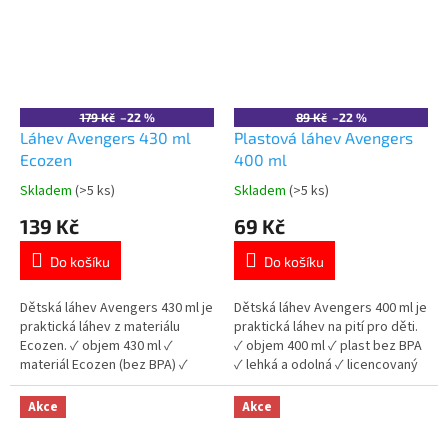
používání.Oficiální licence Paw
Patrol. 👉 Více produktů Paw
Patrol
179 Kč
–22 %
89 Kč
–22 %
Láhev Avengers 430 ml
Plastová láhev Avengers
Ecozen
400 ml
Skladem
(>5 ks)
Skladem
(>5 ks)
Průměrné
Průměrné
hodnocení
hodnocení
139 Kč
69 Kč
produktu
produktu
je
je
Do košíku
Do košíku
5,0
5,0
z
z
5
5
Dětská láhev Avengers 430 ml je
Dětská láhev Avengers 400 ml je
hvězdiček.
hvězdiček.
praktická láhev z materiálu
praktická láhev na pití pro děti.
Ecozen. ✓ objem 430 ml ✓
✓ objem 400 ml ✓ plast bez BPA
materiál Ecozen (bez BPA) ✓
✓ lehká a odolná ✓ licencovaný
lehká a odolná ✓ licencovaný
motiv Avengers 👉 Více
motiv Avengers 👉 Více
produktů Avengers
Akce
Akce
produktů Avengers