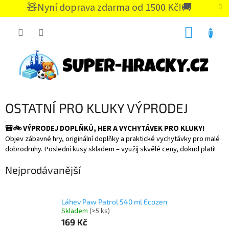
Přejít
🧸Nyní doprava zdarma od 1500 Kč!🚚
na
CZK
obsah
NÁKUP
KOŠÍK
OSTATNÍ PRO KLUKY VÝPRODEJ
🎒🚲 VÝPRODEJ DOPLŇKŮ, HER A VYCHYTÁVEK PRO KLUKY!
Objev zábavné hry, originální doplňky a praktické vychytávky pro malé
dobrodruhy. Poslední kusy skladem – využij skvělé ceny, dokud platí!
Nejprodávanější
Láhev Paw Patrol 540 ml Ecozen
Skladem
(>5 ks)
169 Kč