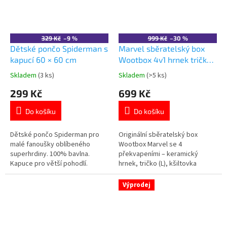
329 Kč
–9 %
999 Kč
–30 %
Dětské pončo Spiderman s
Marvel sběratelský box
kapucí 60 × 60 cm
Wootbox 4v1 hrnek tričko
kšiltovka Funko POP!
Skladem
(3 ks)
Skladem
(>5 ks)
Průměrné
Průměrné
hodnocení
hodnocení
299 Kč
699 Kč
produktu
produktu
je
je
Do košíku
Do košíku
4,5
5,0
z
z
5
5
Dětské pončo Spiderman pro
Originální sběratelský box
hvězdiček.
hvězdiček.
malé fanoušky oblíbeného
Wootbox Marvel se 4
superhrdiny. 100% bavlna.
překvapeními – keramický
Kapuce pro větší pohodlí.
hrnek, tričko (L), kšiltovka
Rozměr ve složeném stavu: 60 ×
Captain America a figurka
60 cm. Certifikace Oeko-Tex
Thanos Funko POP! 🎁🔥 Více
Výprodej
Standard 100. 👉 Více produktů
produktů s
s motivem Spiderman
motivem 👉 AVENGERS