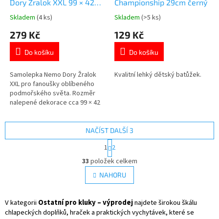
Dory Žralok XXL 99 × 42
Championship 29cm černý
cm
Skladem
(4 ks)
Skladem
(>5 ks)
Průměrné
Průměrné
hodnocení
hodnocení
279 Kč
129 Kč
produktu
produktu
je
je
Do košíku
Do košíku
5,0
5,0
z
z
5
5
Samolepka Nemo Dory Žralok
Kvalitní lehký dětský batůžek.
hvězdiček.
hvězdiček.
XXL pro fanoušky oblíbeného
podmořského světa. Rozměr
nalepené dekorace cca 99 × 42
cm.Snadná aplikace na hladké
povrchy.Opakovaně
přemístitelná bez zanechání
NAČÍST DALŠÍ 3
stop.Oficiální licence Disney
S
1
2
Pixar. 👉 Více produktů NEMO
t
O
r
33
položek celkem
v
á
l
NAHORU
n
á
k
d
o
v
V kategorii
Ostatní pro kluky – výprodej
a
najdete širokou škálu
á
c
chlapeckých doplňků, hraček a praktických vychytávek, které se
n