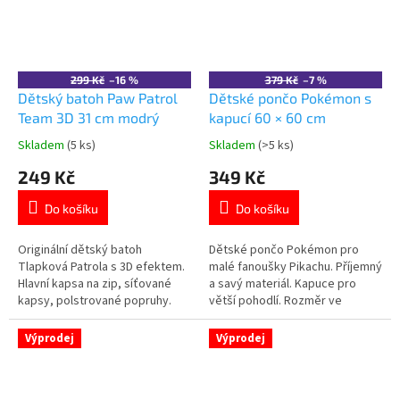
299 Kč
–16 %
379 Kč
–7 %
Dětský batoh Paw Patrol
Dětské pončo Pokémon s
Team 3D 31 cm modrý
kapucí 60 × 60 cm
Skladem
(5 ks)
Skladem
(>5 ks)
Průměrné
Průměrné
hodnocení
hodnocení
249 Kč
349 Kč
produktu
produktu
je
je
Do košíku
Do košíku
5,0
5,0
z
z
5
5
Originální dětský batoh
Dětské pončo Pokémon pro
hvězdiček.
hvězdiček.
Tlapková Patrola s 3D efektem.
malé fanoušky Pikachu. Příjemný
Hlavní kapsa na zip, síťované
a savý materiál. Kapuce pro
kapsy, polstrované popruhy.
větší pohodlí. Rozměr ve
Rozměry 26×31×11 cm. Více
složeném stavu: 60 × 60 cm.
produktů s motivem
Certifikace Oeko-Tex Standard
Výprodej
Výprodej
👉 TLAPKOVÉ PATROLY
100. 👉 Více produktů Pokémon