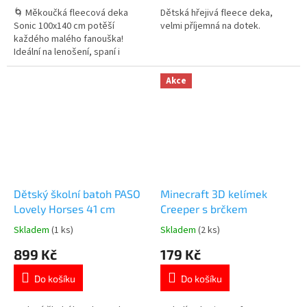
5
5
🌀 Měkoučká fleecová deka
Dětská hřejivá fleece deka,
hvězdiček.
hvězdiček.
Sonic 100x140 cm potěší
velmi příjemná na dotek.
každého malého fanouška!
Ideální na lenošení, spaní i
cestování. Více produktů s
motivem SONIC 👉 zde
Akce
Dětský školní batoh PASO
Minecraft 3D kelímek
Lovely Horses 41 cm
Creeper s brčkem
Skladem
(1 ks)
Skladem
(2 ks)
Průměrné
Průměrné
hodnocení
hodnocení
899 Kč
179 Kč
produktu
produktu
je
je
Do košíku
Do košíku
5,0
5,0
z
z