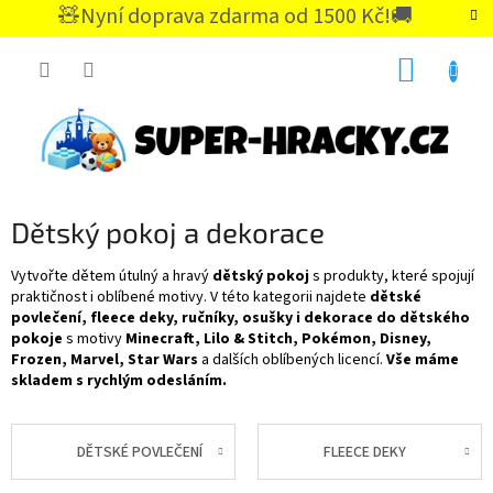
Přejít
🧸Nyní doprava zdarma od 1500 Kč!🚚
na
CZK
obsah
NÁKUP
KOŠÍK
Dětský pokoj a dekorace
Vytvořte dětem útulný a hravý
dětský pokoj
s produkty, které spojují
praktičnost i oblíbené motivy. V této kategorii najdete
dětské
povlečení, fleece deky, ručníky, osušky i dekorace do dětského
pokoje
s motivy
Minecraft, Lilo & Stitch, Pokémon, Disney,
Frozen, Marvel, Star Wars
a dalších oblíbených licencí.
Vše máme
skladem s rychlým odesláním.
DĚTSKÉ POVLEČENÍ
FLEECE DEKY