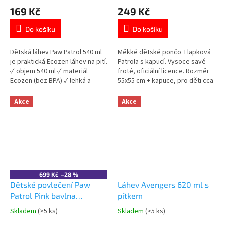
hodnocení
hodnocení
169 Kč
249 Kč
produktu
produktu
je
je
Do košíku
Do košíku
5,0
5,0
z
z
5
5
Dětská láhev Paw Patrol 540 ml
Měkké dětské pončo Tlapková
hvězdiček.
hvězdiček.
je praktická Ecozen láhev na pití.
Patrola s kapucí. Vysoce savé
✓ objem 540 ml ✓ materiál
froté, oficiální licence. Rozměr
Ecozen (bez BPA) ✓ lehká a
55x55 cm + kapuce, pro děti cca
odolná ✓ licencovaný motiv Paw
3–6 let. Více produktů s
Patrol 👉 Více produktů Paw
motivem 👉 TLAPKOVÉ
Akce
Akce
Patrol
PATROLY
699 Kč
–28 %
Dětské povlečení Paw
Láhev Avengers 620 ml s
Patrol Pink bavlna
pítkem
140×200 cm
Skladem
(>5 ks)
Skladem
(>5 ks)
Průměrné
Průměrné
hodnocení
hodnocení