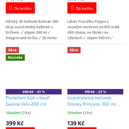
je
je
Do košíku
Do košíku
5,0
4,8
z
z
5
5
Dětský 3D kelímek Batman 360
Láhev Prasátko Peppa s
hvězdiček.
hvězdiček.
ml je uzavíratelný kelímek s
veselým motivem potěší malé
brčkem. ✓ objem 360 ml ✓
děti doma, ve škole i na
integrované brčko ✓ 3D motiv
výletech ✓ objem 540 ml ✓
Batman ✓ plast bez BPA 👉 Více
vytahovací pítko ✓ Ecozen bez
produktů Batman
BPA ✓ oficiální licence Peppa Pig
Akce
Akce
👉 Více produktů Prasátko
Novinka
Peppa
599 Kč
–33 %
179 Kč
–22 %
Povlečení Kůň v bouři
Uzavíratelný kelímek
bavlna 140×200 cm
Disney Princess 360 ml –
brčko a 3D figurka
Skladem
(2 ks)
Skladem
(2 ks)
Průměrné
Průměrné
hodnocení
hodnocení
399 Kč
139 Kč
produktu
produktu