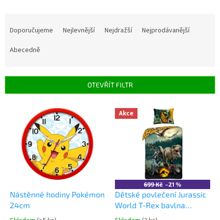
Ř
a
Doporučujeme
Nejlevnější
Nejdražší
Nejprodávanější
z
e
Abecedně
n
í
p
OTEVŘÍT FILTR
r
o
V
Akce
d
ý
u
p
k
i
t
s
ů
p
r
o
699 Kč
–21 %
d
Nástěnné hodiny Pokémon
Dětské povlečení Jurassic
u
24cm
World T-Rex bavlna
k
140x200