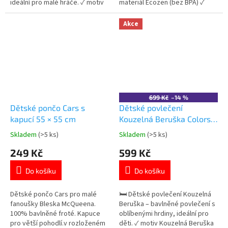
ideální pro malé hráče. ✓ motiv
materiál Ecozen (bez BPA) ✓
Super Mario 🎮 ✓ jemné a lehké
lehká a odolná ✓ licencovaný
mikrovlákno ✓ zapínání na zip
motiv Avengers 👉 Více
Akce
👉 Více produktů s motivem
produktů Avengers
Super Mario
699 Kč
–14 %
Dětské pončo Cars s
Dětské povlečení
kapucí 55 × 55 cm
Kouzelná Beruška Colors
bavlna 140×200 cm
Skladem
(>5 ks)
Skladem
(>5 ks)
Průměrné
Průměrné
hodnocení
hodnocení
249 Kč
599 Kč
produktu
produktu
je
je
Do košíku
Do košíku
5,0
5,0
z
z
5
5
Dětské pončo Cars pro malé
🛏️ Dětské povlečení Kouzelná
hvězdiček.
hvězdiček.
fanoušky Bleska McQueena.
Beruška – bavlněné povlečení s
100% bavlněné froté. Kapuce
oblíbenými hrdiny, ideální pro
pro větší pohodlí.v rozloženém
děti. ✓ motiv Kouzelná Beruška