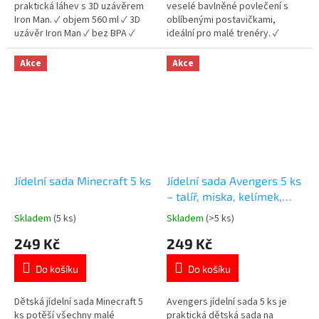
hvězdiček.
hvězdiček.
praktická láhev s 3D uzávěrem
veselé bavlněné povlečení s
Iron Man. ✓ objem 560 ml ✓ 3D
oblíbenými postavičkami,
uzávěr Iron Man ✓ bez BPA ✓
ideální pro malé trenéry. ✓
licencovaný motiv Avengers 👉
motiv Pokémon ⚡ ✓ 100%
Více produktů Avengers
bavlna – měkká a prodyšná ✓
Akce
Akce
oboustranný design 👉 Více
produktů s motivem Pokémon
Jídelní sada Minecraft 5 ks
Jídelní sada Avengers 5 ks
– talíř, miska, kelímek,
příbory
Skladem
(5 ks)
Skladem
(>5 ks)
Průměrné
Průměrné
hodnocení
hodnocení
249 Kč
249 Kč
produktu
produktu
je
je
Do košíku
Do košíku
5,0
5,0
z
z
5
5
Dětská jídelní sada Minecraft 5
Avengers jídelní sada 5 ks je
hvězdiček.
hvězdiček.
ks potěší všechny malé
praktická dětská sada na