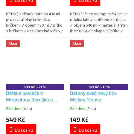
Do košíku
Do košíku
5,0
5,0
z
z
5
5
Dětský kelímek Batman 430 ml
Dětská láhev Avengers 540 ml je
hvězdiček.
hvězdiček.
je uzavíratelný kelímek s
odolná láhev s pítkem z tritanu.
brčkem. ✓ objem 430 ml ✓ pítko
✓ objem 540 ml ✓ materiál Tritan
s brčkem ✓ uzavíratelné víčko ✓
(bez BPA) ✓ nekapající pítko ✓
plast bez BPA 👉 Více produktů
licencovaný motiv Avengers 👉
Batman
Více produktů Avengers
Akce
Akce
699 Kč
–21 %
169 Kč
–11 %
Dětské povlečení
Dělený svačinový box
Miraculous Beruška a
Mickey Mouse
Černá kočka bavlna
Skladem
(4 ks)
Skladem
(3 ks)
Průměrné
Průměrné
140×200 cm
hodnocení
hodnocení
549 Kč
149 Kč
produktu
produktu
je
je
Do košíku
Do košíku
5,0
5,0