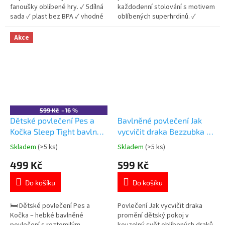
fanoušky oblíbené hry. ✓ 5dílná
každodenní stolování s motivem
sada ✓ plast bez BPA ✓ vhodné
oblíbených superhrdinů. ✓
do mikrovlnné trouby ✓
kompletní sada 5 ks ✓ plast bez
licencovaný motiv Minecraft 👉
BPA – bezpečný pro děti ✓
Akce
Více produktů Minecraft
vhodné do mikrovlnné trouby
👉 Více produktů s motivem
Avengers
599 Kč
–16 %
Dětské povlečení Pes a
Bavlněné povlečení Jak
Kočka Sleep Tight bavlna
vycvičit draka Bezzubka a
140×200 cm
Bílá běska 140 × 200 cm
Skladem
(>5 ks)
Skladem
(>5 ks)
Průměrné
Průměrné
hodnocení
hodnocení
499 Kč
599 Kč
produktu
produktu
je
je
Do košíku
Do košíku
5,0
4,6
z
z
5
5
🛏️ Dětské povlečení Pes a
Povlečení Jak vycvičit draka
hvězdiček.
hvězdiček.
Kočka – hebké bavlněné
promění dětský pokoj v