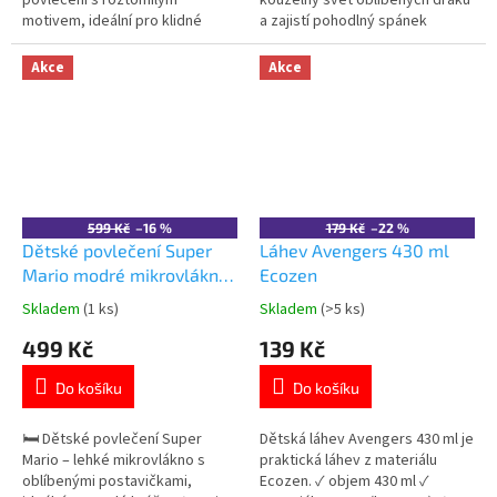
povlečení s roztomilým
kouzelný svět oblíbených draků
motivem, ideální pro klidné
a zajistí pohodlný spánek
usínání. ✓ motiv pejsek a
každému malému fanouškovi.
kočička 🐾 ✓ 100% bavlna –
Vyrobeno ze 100% bavlny
Akce
Akce
měkká a prodyšná ✓
příjemné na dotek. Oboustranný
oboustranný design 👉 Více
motiv s Bezzubkou a Bílou
produktů se zvířecími motivy
běskou. Zapínání na zip pro
snadné povlékání. Oficiální
licence DreamWorks. 👉...
599 Kč
–16 %
179 Kč
–22 %
Dětské povlečení Super
Láhev Avengers 430 ml
Mario modré mikrovlákno
Ecozen
140×200 cm
Skladem
(1 ks)
Skladem
(>5 ks)
Průměrné
Průměrné
hodnocení
hodnocení
499 Kč
139 Kč
produktu
produktu
je
je
Do košíku
Do košíku
5,0
5,0
z
z
5
5
🛏️ Dětské povlečení Super
Dětská láhev Avengers 430 ml je
hvězdiček.
hvězdiček.
Mario – lehké mikrovlákno s
praktická láhev z materiálu
oblíbenými postavičkami,
Ecozen. ✓ objem 430 ml ✓