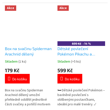
stavu 55 × 110 cm (po přeložení
🐞 ✓ 100% bavlna – měkká a
55 × 55 cm + kapuce) Vhodné
prodyšná ✓ oboustranný design
Akce
Akce
pro děti přibližně od 2 do 7 let.
👉 Více produktů s motivem
👉 Více produktů s motivem
Kouzelná Beruška
Cars
699 Kč
–14 %
Box na svačinu Spiderman
Dětské povlečení
Arachnid dělený
Pokémon Pikachu a
přátelé bavlna 140×200
Skladem
(1 ks)
Skladem
(>5 ks)
Průměrné
Průměrné
cm
hodnocení
hodnocení
179 Kč
599 Kč
produktu
produktu
je
je
Do košíku
Do košíku
5,0
5,0
z
z
5
5
Box na svačinu Spiderman
🛏️ Dětské povlečení Pokémon –
hvězdiček.
hvězdiček.
Arachnid dělený umožní
bavlněné povlečení s
přehledně oddělit jednotlivé
oblíbenými postavičkami,
části svačiny a potěší motivem
ideální pro malé trenéry. ✓
oblíbeného superhrdiny. ✓
motiv Pokémon ⚡ ✓ 100%