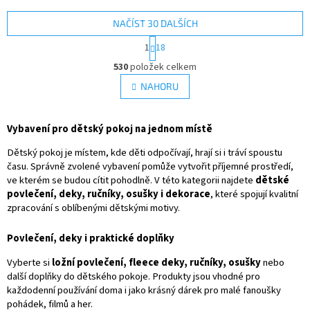
dělený vnitřní prostor ✓ plast
bavlna – měkká a prodyšná ✓
bez BPA – bezpečný pro děti ✓
oboustranný design 👉 Více
NAČÍST 30 DALŠÍCH
pevné a spolehlivé uzavírání 👉
produktů s motivem Pokémon
S
1
18
Více produktů s motivem
t
O
Spiderman
r
530
položek celkem
v
á
l
NAHORU
n
á
k
d
o
v
a
Vybavení pro dětský pokoj na jednom místě
á
c
n
í
Dětský pokoj je místem, kde děti odpočívají, hrají si i tráví spoustu
í
p
času. Správně zvolené vybavení pomůže vytvořit příjemné prostředí,
r
ve kterém se budou cítit pohodlně. V této kategorii najdete
dětské
v
povlečení, deky, ručníky, osušky i dekorace
, které spojují kvalitní
k
zpracování s oblíbenými dětskými motivy.
y
v
Povlečení, deky i praktické doplňky
ý
p
Vyberte si
ložní povlečení, fleece deky, ručníky, osušky
nebo
i
další doplňky do dětského pokoje. Produkty jsou vhodné pro
s
každodenní používání doma i jako krásný dárek pro malé fanoušky
u
pohádek, filmů a her.