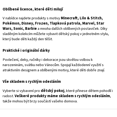
Oblíbené licence, které děti milují
V nabídce najdete produkty s motivy
Minecraft, Lilo & Stitch,
Pokémon, Disney, Frozen, Tlapková patrola, Marvel, Star
Wars, Sonic, Barbie
a mnoha dalších oblíbených postaviček. Díky
sladěným kolekcím můžete vybavit dětský pokoj v jednotném stylu,
který bude děti každý den těšit.
Praktické i originální dárky
Povlečení, deky, ručníky i dekorace jsou skvělou volbou k
narozeninám, svátku nebo Vánocům. Spojují každodenní využití s
atraktivním designem a oblíbenými motivy, které děti dobře znají.
Vše skladem s rychlým odesláním
Vyberte si vybavení pro
dětský pokoj
, které přinese dětem pohodlí i
radost.
Veškeré produkty máme skladem s rychlým odesláním
,
takže mohou být brzy součástí vašeho domova.
Z