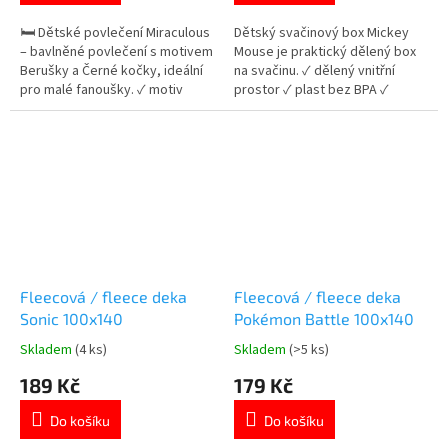
z
z
5
5
🛏️ Dětské povlečení Miraculous
Dětský svačinový box Mickey
hvězdiček.
hvězdiček.
– bavlněné povlečení s motivem
Mouse je praktický dělený box
Berušky a Černé kočky, ideální
na svačinu. ✓ dělený vnitřní
pro malé fanoušky. ✓ motiv
prostor ✓ plast bez BPA ✓
Miraculous 🐞 ✓ 100% bavlna –
klipové zavírání ✓ licencovaný
měkká a prodyšná ✓
motiv Mickey Mouse 👉 Více
oboustranný design 👉 Více
produktů s motivem Mickey
produktů s motivem Kouzelné
Mouse
Berušky
Fleecová / fleece deka
Fleecová / fleece deka
Sonic 100x140
Pokémon Battle 100x140
Skladem
(4 ks)
Skladem
(>5 ks)
Průměrné
Průměrné
hodnocení
hodnocení
189 Kč
179 Kč
produktu
produktu
je
je
Do košíku
Do košíku
5,0
5,0
z
z