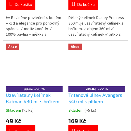
je
je
Do košíku
Do košíku
5,0
5,0
z
z
5
5
🛏️ Bavlněné povlečení s koněm
Dětský kelímek Disney Princess
hvězdiček.
hvězdiček.
– klid a elegance pro pohodlný
360 ml je uzavíratelný kelímek s
spánek. ✓ motiv koně 🐎 ✓
brčkem. ✓ objem 360 ml ✓
100% bavlna – měkká a
uzavíratelný kelímek ✓ pítko s
prodyšná ✓ oboustranný design
brčkem ✓ 3D figurka ✓ plast bez
👉 Více produktů s motivem
BPA 👉 Více produktů Disney
Akce
Akce
koní
Princess
99 Kč
–50 %
219 Kč
–22 %
Uzavíratelný kelímek
Tritanová láhev Avengers
Batman 430 ml s brčkem
540 ml s pítkem
Skladem
(>5 ks)
Skladem
(>5 ks)
Průměrné
Průměrné
hodnocení
hodnocení
49 Kč
169 Kč
produktu
produktu
je
je