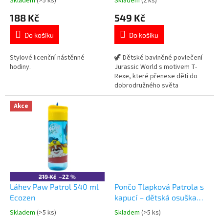
Skladem
(>5 ks)
Skladem
(2 ks)
Průměrné
Průměrné
t
hodnocení
hodnocení
188 Kč
549 Kč
ů
produktu
produktu
je
je
Do košíku
Do košíku
5,0
5,0
z
z
5
5
Stylové licenční nástěnné
🦖 Dětské bavlněné povlečení
hvězdiček.
hvězdiček.
hodiny.
Jurassic World s motivem T-
Rexe, které přenese děti do
dobrodružného světa
dinosaurů. ✓ realistický
dinosauří motiv z Jurassic World
Akce
✓ 100% bavlna příjemná na
spaní ✓ ideální povlečení pro
malé fanoušky dinosaurů 👉
Více produktů s motivem
Jurassic World
219 Kč
–22 %
Láhev Paw Patrol 540 ml
Pončo Tlapková Patrola s
Ecozen
kapucí – dětská osuška
Skye & Everest
Skladem
(>5 ks)
Skladem
(>5 ks)
Průměrné
Průměrné