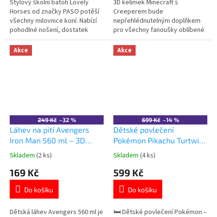
5
5
Stylový školní batoh Lovely
3D kelímek Minecraft s
hvězdiček.
hvězdiček.
Horses od značky PASO potěší
Creeperem bude
všechny milovnice koní. Nabízí
nepřehlédnutelným doplňkem
pohodlné nošení, dostatek
pro všechny fanoušky oblíbené
prostoru i krásný design s
hry ✓ víčko s integrovaným
běžícími koňmi.Dvě prostorné
brčkem ✓ 3D motiv Creeper ✓
Akce
Akce
komory a čtyři kapsy zajistí
plast bez BPA ✓ oficiální licence
přehledné uložení školních
Minecraft 👉 Více produktů
pomůcek. Ergonomická záda,
Minecraft
polstrované popruhy a
voděodolný materiál...
249 Kč
–32 %
699 Kč
–14 %
Láhev na pití Avengers
Dětské povlečení
Iron Man 560 ml – 3D
Pokémon Pikachu Turtwig
uzávěr
Chimchar bavlna 140×200
Skladem
(2 ks)
Skladem
(4 ks)
Průměrné
Průměrné
cm
hodnocení
hodnocení
169 Kč
599 Kč
produktu
produktu
je
je
Do košíku
Do košíku
5,0
5,0
z
z
5
5
Dětská láhev Avengers 560 ml je
🛏️ Dětské povlečení Pokémon –