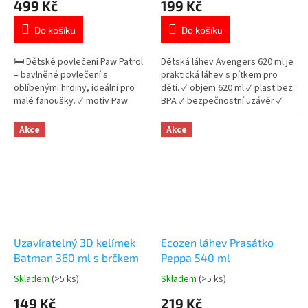
499 Kč
199 Kč
produktu
produktu
je
je
Do košíku
Do košíku
5,0
5,0
z
z
5
5
🛏️ Dětské povlečení Paw Patrol
Dětská láhev Avengers 620 ml je
hvězdiček.
hvězdiček.
– bavlněné povlečení s
praktická láhev s pítkem pro
oblíbenými hrdiny, ideální pro
děti. ✓ objem 620 ml ✓ plast bez
malé fanoušky. ✓ motiv Paw
BPA ✓ bezpečnostní uzávěr ✓
Patrol 🐾 ✓ 100% bavlna –
licencovaný motiv Avengers 👉
měkká a prodyšná ✓
Více produktů Avengers
Akce
Akce
oboustranný design 👉 Více
produktů s motivem Paw Patrol
Uzavíratelný 3D kelímek
Ecozen láhev Prasátko
Batman 360 ml s brčkem
Peppa 540 ml
Skladem
(>5 ks)
Skladem
(>5 ks)
Průměrné
Průměrné
hodnocení
hodnocení
149 Kč
219 Kč
produktu
produktu