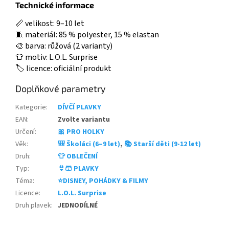
Technické informace
📏 velikost: 9–10 let
🧵 materiál: 85 % polyester, 15 % elastan
🎨 barva: růžová (2 varianty)
👕 motiv: L.O.L. Surprise
🏷️ licence: oficiální produkt
Doplňkové parametry
Kategorie
:
DÍVČÍ PLAVKY
EAN
:
Zvolte variantu
Určení
:
🎀 PRO HOLKY
Věk
:
🎒 Školáci (6–9 let)
,
📚 Starší děti (9-12 let)
Druh
:
👕 OBLEČENÍ
Typ
:
👙🩳 PLAVKY
Téma
:
⭐DISNEY, POHÁDKY & FILMY
Licence
:
L.O.L. Surprise
Druh plavek
:
JEDNODÍLNÉ