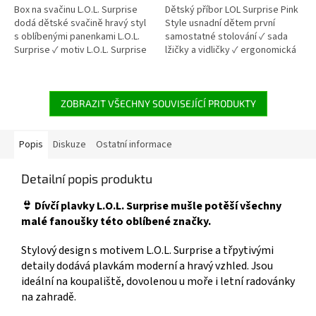
5
5
Box na svačinu L.O.L. Surprise
Dětský příbor LOL Surprise Pink
hvězdiček.
hvězdiček.
dodá dětské svačině hravý styl
Style usnadní dětem první
s oblíbenými panenkami L.O.L.
samostatné stolování ✓ sada
Surprise ✓ motiv L.O.L. Surprise
lžičky a vidličky ✓ ergonomická
✓ plast bez BPA – bezpečný pro
rukojeť pro dětské ruce ✓ plast
děti ✓ kompaktní a odolné
bez BPA ✓ oficiální licence L.O.L.
provedení 👉 Více produktů s
Surprise 👉 Více produktů s
motivem L.O.L. Surprise
motivem L.O.L. Surprise
ZOBRAZIT VŠECHNY SOUVISEJÍCÍ PRODUKTY
Popis
Diskuze
Ostatní informace
Detailní popis produktu
👙 Dívčí plavky L.O.L. Surprise mušle potěší všechny
malé fanoušky této oblíbené značky.
Stylový design s motivem L.O.L. Surprise a třpytivými
detaily dodává plavkám moderní a hravý vzhled. Jsou
ideální na koupaliště, dovolenou u moře i letní radovánky
na zahradě.