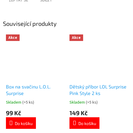
ZEPTAT SE
SDÍLET
Související produkty
Akce
Akce
Box na svačinu L.O.L.
Dětský příbor LOL Surprise
Surprise
Pink Style 2 ks
Skladem
(>5 ks)
Skladem
(>5 ks)
Průměrné
Průměrné
hodnocení
hodnocení
99 Kč
149 Kč
produktu
produktu
je
je
Do košíku
Do košíku
4,9
5,0
z
z