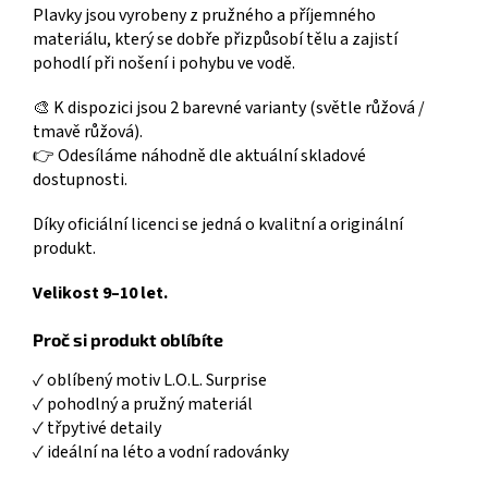
Plavky jsou vyrobeny z pružného a příjemného
materiálu, který se dobře přizpůsobí tělu a zajistí
pohodlí při nošení i pohybu ve vodě.
🎨 K dispozici jsou 2 barevné varianty (světle růžová /
tmavě růžová).
👉 Odesíláme náhodně dle aktuální skladové
dostupnosti.
Díky oficiální licenci se jedná o kvalitní a originální
produkt.
Velikost 9–10 let.
Proč si produkt oblíbíte
✓ oblíbený motiv L.O.L. Surprise
✓ pohodlný a pružný materiál
✓ třpytivé detaily
✓ ideální na léto a vodní radovánky