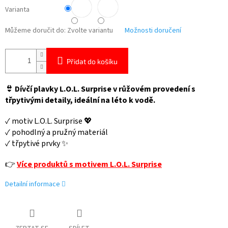
Varianta
Můžeme doručit do:
Zvolte variantu
Možnosti doručení
Přidat do košíku
👙 Dívčí plavky L.O.L. Surprise v růžovém provedení s
třpytivými detaily, ideální na léto k vodě.
✓ motiv L.O.L. Surprise 💖
✓ pohodlný a pružný materiál
✓ třpytivé prvky ✨
👉
Více produktů s motivem L.O.L. Surprise
Detailní informace