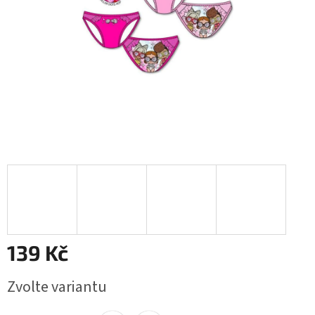
139 Kč
Měrná
Zvolte variantu
cena: