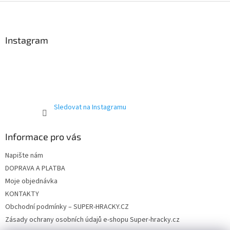
Z
á
p
a
Instagram
t
í
Sledovat na Instagramu
Informace pro vás
Napište nám
DOPRAVA A PLATBA
Moje objednávka
KONTAKTY
Obchodní podmínky – SUPER-HRACKY.CZ
Zásady ochrany osobních údajů e-shopu Super-hracky.cz