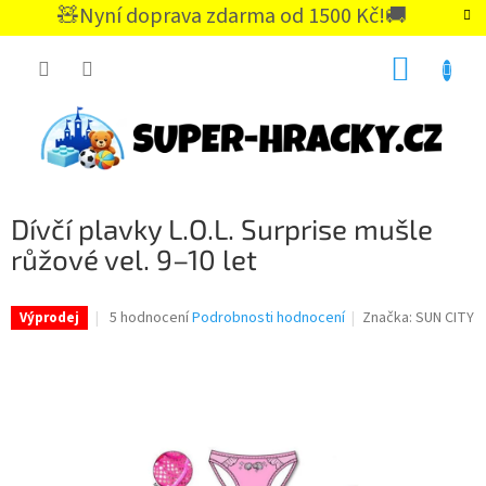
Přejít
🧸Nyní doprava zdarma od 1500 Kč!🚚
na
CZK
obsah
NÁKUP
KOŠÍK
Dívčí plavky L.O.L. Surprise mušle
růžové vel. 9–10 let
Průměrné
5 hodnocení
Podrobnosti hodnocení
Značka:
SUN CITY
Výprodej
hodnocení
produktu
je
4,8
z
5
hvězdiček.