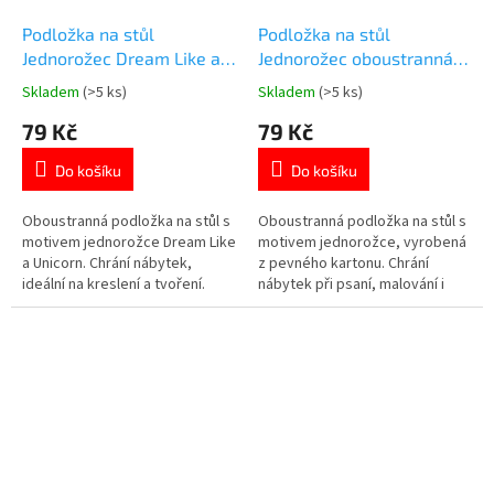
Podložka na stůl
Podložka na stůl
Jednorožec Dream Like a
Jednorožec oboustranná
Unicorn – oboustranná
49,5×34,5 cm
Skladem
(>5 ks)
Skladem
(>5 ks)
Průměrné
Průměrné
hodnocení
hodnocení
79 Kč
79 Kč
produktu
produktu
je
je
Do košíku
Do košíku
5,0
5,0
z
z
5
5
Oboustranná podložka na stůl s
Oboustranná podložka na stůl s
hvězdiček.
hvězdiček.
motivem jednorožce Dream Like
motivem jednorožce, vyrobená
a Unicorn. Chrání nábytek,
z pevného kartonu. Chrání
ideální na kreslení a tvoření.
nábytek při psaní, malování i
Rozměr 49,5 × 34,5 cm. Více
tvořivých činnostech. Rozměr
produktů s motivem
49,5×34,5 cm. Více produktů s
JEDNOROŽCŮ 👉 zde
motivem JEDNOROŽCŮ 👉 zde