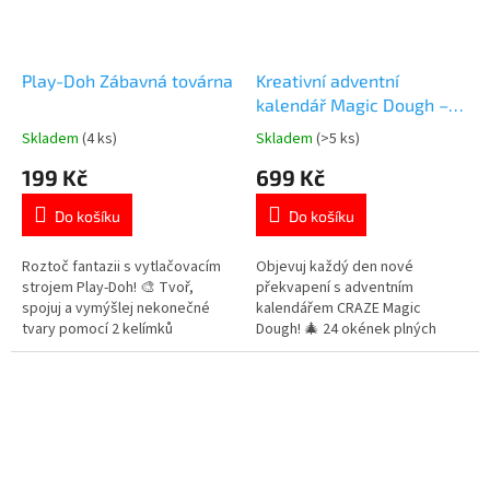
Play-Doh Zábavná továrna
Kreativní adventní
kalendář Magic Dough –
modelovací hmota
Skladem
(4 ks)
Skladem
(>5 ks)
Průměrné
Průměrné
hodnocení
hodnocení
199 Kč
699 Kč
produktu
produktu
je
je
Do košíku
Do košíku
5,0
4,8
z
z
5
5
Roztoč fantazii s vytlačovacím
Objevuj každý den nové
hvězdiček.
hvězdiček.
strojem Play-Doh! 🎨 Tvoř,
překvapení s adventním
spojuj a vymýšlej nekonečné
kalendářem CRAZE Magic
tvary pomocí 2 kelímků
Dough! 🎄 24 okének plných
modelíny a speciálního
speciálních druhů chytré
vytlačovacího nástroje. Skvělá
plastelíny – měň barvy, tvoř
zábava pro malé tvůrce od 3 let!
galaxie, míchej třpytky i perly a
Více 👉 MODELOVACÍCH
vytvářej vlastní originální hmoty.
PRODUKTŮ
Zábava, která rozvíjí tvořivost a
fantazii....