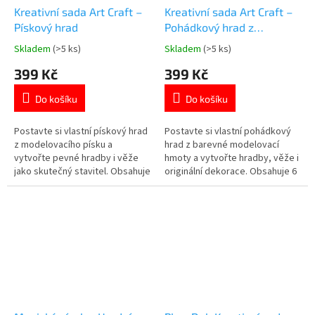
Kreativní sada Art Craft –
Kreativní sada Art Craft –
Pískový hrad
Pohádkový hrad z
modelovací hmoty
Skladem
(>5 ks)
Skladem
(>5 ks)
Průměrné
Průměrné
hodnocení
hodnocení
399 Kč
399 Kč
produktu
produktu
je
je
Do košíku
Do košíku
5,0
5,0
z
z
5
5
Postavte si vlastní pískový hrad
Postavte si vlastní pohádkový
hvězdiček.
hvězdiček.
z modelovacího písku a
hrad z barevné modelovací
vytvořte pevné hradby i věže
hmoty a vytvořte hradby, věže i
jako skutečný stavitel. Obsahuje
originální dekorace. Obsahuje 6
750 g modelovacího písku a lis
kelímků modelovací hmoty o
na výrobu cihliček. Součástí jsou
celkové hmotnosti 336 g.
formy i modelovací nástroje.
Součástí je lis na výrobu cihliček
Rozvíjí kreativitu a jemnou
a modelovací nástroje. Rozvíjí
motoriku. 👉 Více
kreativitu a jemnou motoriku.
kreativních produktů
👉 Více...