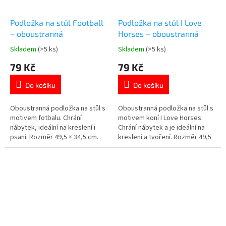
Podložka na stůl Football
Podložka na stůl I Love
– oboustranná
Horses – oboustranná
Skladem
(>5 ks)
Skladem
(>5 ks)
Průměrné
Průměrné
hodnocení
hodnocení
79 Kč
79 Kč
produktu
produktu
je
je
Do košíku
Do košíku
5,0
5,0
z
z
5
5
Oboustranná podložka na stůl s
Oboustranná podložka na stůl s
hvězdiček.
hvězdiček.
motivem fotbalu. Chrání
motivem koní I Love Horses.
nábytek, ideální na kreslení i
Chrání nábytek a je ideální na
psaní. Rozměr 49,5 × 34,5 cm.
kreslení a tvoření. Rozměr 49,5
Více produktů s motivem
× 34,5 cm. Více produktů s
FOTBALU👉 zde
motivem KONÍ👉 zde