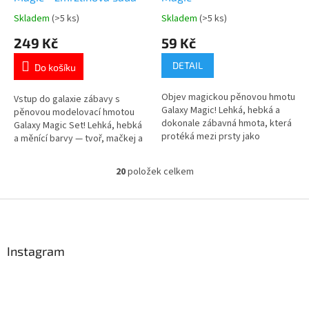
Skladem
(>5 ks)
Skladem
(>5 ks)
Průměrné
Průměrné
hodnocení
hodnocení
249 Kč
59 Kč
produktu
produktu
je
je
DETAIL
Do košíku
5,0
4,5
z
z
Objev magickou pěnovou hmotu
5
5
Vstup do galaxie zábavy s
Galaxy Magic! Lehká, hebká a
hvězdiček.
hvězdiček.
pěnovou modelovací hmotou
dokonale zábavná hmota, která
Galaxy Magic Set! Lehká, hebká
protéká mezi prsty jako
a měnící barvy — tvoř, mačkej a
galaktický prach. Ideální pro
sleduj, jak se hmota proměňuje
tvoření i relaxaci – nelepí,
pod tvými prsty. Bezpečná,
20
položek celkem
nevysychá a je bezpečná pro
O
nelepivá a nikdy nevysychá! Více
děti. Více 👉 KREATIVNÍCH
v
👉 MODELOVACÍCH PRODUKTŮ
PRODUKTŮ
l
Z
á
á
d
p
a
a
Instagram
c
t
í
í
p
r
v