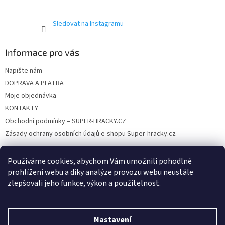
k
y
Sledovat na Instagramu
v
ý
p
Informace pro vás
i
s
Napište nám
u
DOPRAVA A PLATBA
Moje objednávka
KONTAKTY
Obchodní podmínky – SUPER-HRACKY.CZ
Zásady ochrany osobních údajů e-shopu Super-hracky.cz
Používáme cookies, abychom Vám umožnili pohodlné
prohlížení webu a díky analýze provozu webu neustále
Instagram
zlepšovali jeho funkce, výkon a použitelnost.
Nastavení
Vytvořil Shoptet