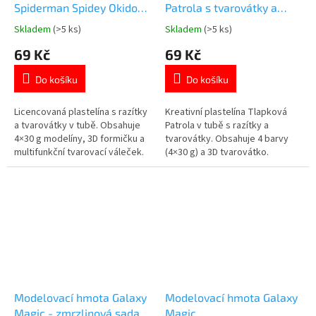
Spiderman Spidey Okidoki
Patrola s tvarovátky a
v tubě 6v1
razítky – 4 barvy
Skladem
(>5 ks)
Skladem
(>5 ks)
Průměrné
Průměrné
hodnocení
hodnocení
69 Kč
69 Kč
produktu
produktu
je
je
Do košíku
Do košíku
5,0
5,0
z
z
5
5
Licencovaná plastelína s razítky
Kreativní plastelína Tlapková
hvězdiček.
hvězdiček.
a tvarovátky v tubě. Obsahuje
Patrola v tubě s razítky a
4×30 g modelíny, 3D formičku a
tvarovátky. Obsahuje 4 barvy
multifunkční tvarovací váleček.
(4×30 g) a 3D tvarovátko.
Více 👉 MODELOVACÍCH
Oficiální licence. Více produktů s
PRODUKTŮ
motivem 👉 TLAPKOVÉ
PATROLY
Modelovací hmota Galaxy
Modelovací hmota Galaxy
Magic - zmrzlinová sada
Magic