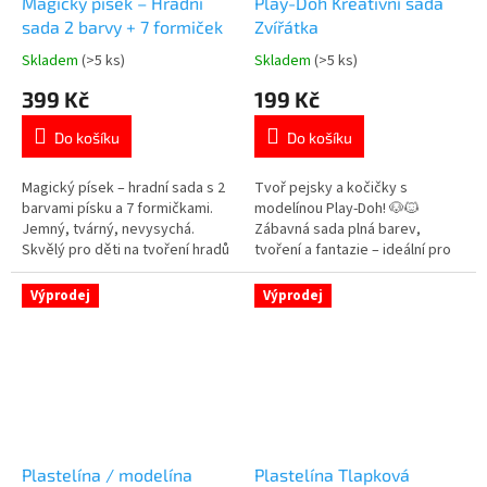
Magický písek – Hradní
Play-Doh Kreativní sada
sada 2 barvy + 7 formiček
Zvířátka
Skladem
(>5 ks)
Skladem
(>5 ks)
Průměrné
Průměrné
hodnocení
hodnocení
399 Kč
199 Kč
produktu
produktu
je
je
Do košíku
Do košíku
5,0
5,0
z
z
5
5
Magický písek – hradní sada s 2
Tvoř pejsky a kočičky s
hvězdiček.
hvězdiček.
barvami písku a 7 formičkami.
modelínou Play-Doh! 🐶🐱
Jemný, tvárný, nevysychá.
Zábavná sada plná barev,
Skvělý pro děti na tvoření hradů
tvoření a fantazie – ideální pro
a rozvoj fantazie. 🏰✨
malé tvůrce od 3 let. 🎨 Více
Více 👉 KREATIVNÍCH PRODUKTŮ
👉 MODELOVACÍCH PRODUKTŮ
Výprodej
Výprodej
Plastelína / modelína
Plastelína Tlapková