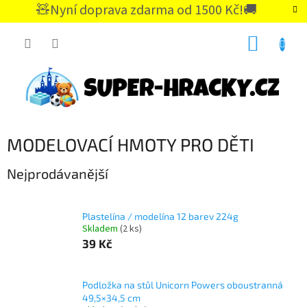
Přejít
🧸Nyní doprava zdarma od 1500 Kč!🚚
na
CZK
obsah
NÁKUP
KOŠÍK
MODELOVACÍ HMOTY PRO DĚTI
Nejprodávanější
Plastelína / modelína 12 barev 224g
Skladem
(2 ks)
39 Kč
Podložka na stůl Unicorn Powers oboustranná
49,5×34,5 cm