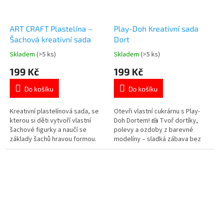
ART CRAFT Plastelína –
Play-Doh Kreativní sada
Šachová kreativní sada
Dort
Skladem
(>5 ks)
Skladem
(>5 ks)
Průměrné
Průměrné
hodnocení
hodnocení
199 Kč
199 Kč
produktu
produktu
je
je
Do košíku
Do košíku
5,0
5,0
z
z
5
5
Kreativní plastelínová sada, se
Otevři vlastní cukrárnu s Play-
hvězdiček.
hvězdiček.
kterou si děti vytvoří vlastní
Doh Dortem! 🍰 Tvoř dortíky,
šachové figurky a naučí se
polevy a ozdoby z barevné
základy šachů hravou formou.
modelíny – sladká zábava bez
Více 👉 SPOLEČENSKÝCH HER
cukru! 😄 Více 👉
MODELOVACÍCH PRODUKTŮ