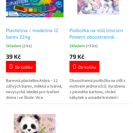
t
s
ů
p
r
o
d
Plastelína / modelína 12
Podložka na stůl Unicorn
u
barev 224g
Powers oboustranná
k
49,5×34,5 cm
Skladem
(2 ks)
Skladem
(>5 ks)
Průměrné
Průměrné
t
hodnocení
hodnocení
39 Kč
79 Kč
ů
produktu
produktu
je
je
Do košíku
Do košíku
5,0
5,0
z
z
5
5
Barevná plastelína Kidea – 12
Oboustranná podložka na stůl s
hvězdiček.
hvězdiček.
zářivých barev, měkká a tvárná,
motivem jednorožců. Vyrobena
nevysychá. Ideální pro tvoření
z pevného kartonu, chrání
doma i ve škole. Více
nábytek a usnadní kreslení i
👉 MODELOVACÍCH PRODUKTŮ
tvořivé práce. Rozměr 49,5×34,5
cm. Více produktů s motivem
JEDNOROŽCŮ 👉 zde