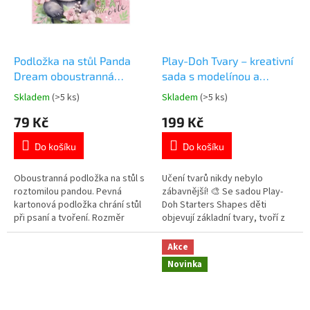
Podložka na stůl Panda
Play-Doh Tvary – kreativní
Dream oboustranná
sada s modelínou a
49,5×34,5 cm
vykrajovátky (6 barev)
Skladem
(>5 ks)
Skladem
(>5 ks)
Průměrné
Průměrné
hodnocení
hodnocení
79 Kč
199 Kč
produktu
produktu
je
je
Do košíku
Do košíku
5,0
5,0
z
z
5
5
Oboustranná podložka na stůl s
Učení tvarů nikdy nebylo
hvězdiček.
hvězdiček.
roztomilou pandou. Pevná
zábavnější! 🎨 Se sadou Play-
kartonová podložka chrání stůl
Doh Starters Shapes děti
při psaní a tvoření. Rozměr
objevují základní tvary, tvoří z
49,5×34,5 cm. Více produktů s
modelíny a rozvíjejí fantazii i
motivem PANDY 👉 zde
jemnou motoriku. Perfektní
Akce
první sada Play-Doh pro malé
Novinka
tvůrce od 3 let.
Více 👉 KREATIVNÍCH PRODUKTŮ