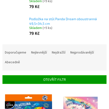
Skladem
(>5 ks)
79 Kč
Podložka na stůl Panda Dream oboustranná
49,5×34,5 cm
Skladem
(>5 ks)
79 Kč
Ř
a
Doporučujeme
Nejlevnější
Nejdražší
Nejprodávanější
z
e
Abecedně
n
í
p
OTEVŘÍT FILTR
r
o
V
d
ý
u
p
k
i