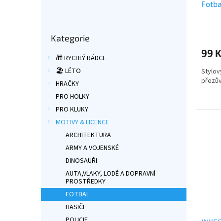
Fotb
Průmě
Přeskočit
hodno
Kategorie
kategorie
produ
99 
je
🎁 RYCHLÝ RÁDCE
5,0
🏖️ LÉTO
Stylov
z
přezův
5
HRAČKY
hvězdi
PRO HOLKY
PRO KLUKY
MOTIVY & LICENCE
ARCHITEKTURA
ARMY A VOJENSKÉ
DINOSAUŘI
AUTA,VLAKY, LODĚ A DOPRAVNÍ
PROSTŘEDKY
FOTBAL
HASIČI
POLICIE