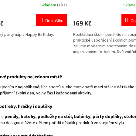
Skladem
(1 ks)
Sklad
rné
Průměrné
cení
hodnocení
ktu
produktu
Do košíku
Do
Kč
169 Kč
je
5,0
ý párty nápis Happy Birthday.
Rozkládací školní penál Goal nabízí
z
praktické uspořádání školních po
5
zaujme moderním sportovním de
ček.
hvězdiček.
inspirovaným fotbalem. Dvě vnitřní
poutky pomohou udržet všechny p
potřeby přehledně uspořádané. 
O
produktů s motivem fotbalu
v
ové produkty na jednom místě
l
á
e jedním z nejoblíbenějších sportů a jeho motiv patří mezi stálice dětského
d
říjemní školní den, volný čas i každodenní aktivity.
a
c
í
potřeby, hračky i doplňky
p
 si
penály, batohy, podložky na stůl, balónky, párty doplňky, stol
r
mu designu můžete dětem pořídit několik produktů ve stejném stylu.
v
k
y
 dárek pro malé fotbalisty