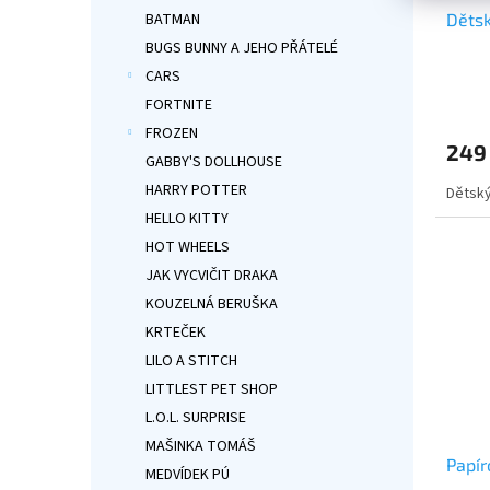
Děts
BATMAN
BUGS BUNNY A JEHO PŘÁTELÉ
CARS
FORTNITE
FROZEN
249
GABBY'S DOLLHOUSE
HARRY POTTER
Dětský
HELLO KITTY
HOT WHEELS
JAK VYCVIČIT DRAKA
KOUZELNÁ BERUŠKA
KRTEČEK
LILO A STITCH
LITTLEST PET SHOP
L.O.L. SURPRISE
MAŠINKA TOMÁŠ
Papír
MEDVÍDEK PÚ