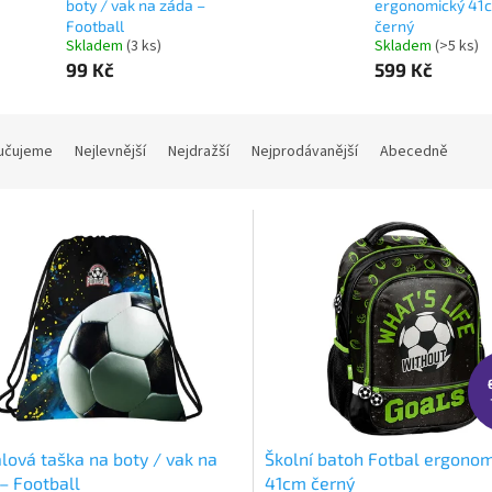
boty / vak na záda –
ergonomický 41
Football
černý
Skladem
(3 ks)
Skladem
(>5 ks)
99 Kč
599 Kč
učujeme
Nejlevnější
Nejdražší
Nejprodávanější
Abecedně
lová taška na boty / vak na
Školní batoh Fotbal ergono
– Football
41cm černý