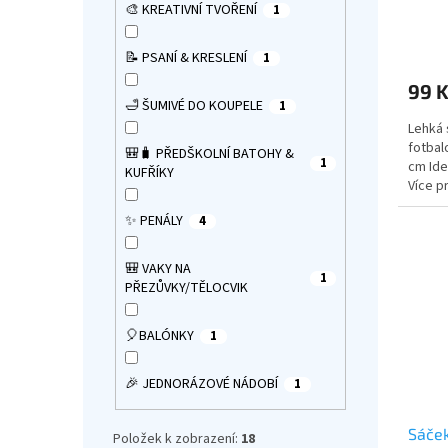
🎨 KREATIVNÍ TVOŘENÍ
1
ů
Průmě
hodno
📝 PSANÍ & KRESLENÍ
1
produ
99 
je
🛁 ŠUMIVÉ DO KOUPELE
1
5,0
Lehká 
z
fotbal
5
🎒🧳 PŘEDŠKOLNÍ BATOHY &
1
cm Ide
hvězdi
KUFŘÍKY
Více 
✨ PENÁLY
4
🎒 VAKY NA
1
PŘEZŮVKY/TĚLOCVIK
🎈BALÓNKY
1
🎉 JEDNORÁZOVÉ NÁDOBÍ
1
Sáček
Položek k zobrazení:
18