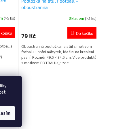
orm
Podložka na stůl Football –
oboustranná
em
(>5 ks)
Skladem
(>5 ks)
Průměrné
hodnocení
produktu
 košíku
Do košíku
79 Kč
je
5,0
otball s
Oboustranná podložka na stůl s motivem
z
e
fotbalu. Chrání nábytek, ideální na kreslení i
5
ři
psaní. Rozměr 49,5 × 34,5 cm. Více produktů
hvězdiček.
s motivem FOTBALU👉 zde
pletní
použití.
fotbalu.
íky
ost.
lasím