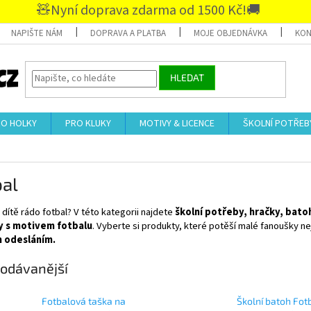
🧸Nyní doprava zdarma od 1500 Kč!🚚
NAPIŠTE NÁM
DOPRAVA A PLATBA
MOJE OBJEDNÁVKA
KON
HLEDAT
RO HOLKY
PRO KLUKY
MOTIVY & LICENCE
ŠKOLNÍ POTŘEB
bal
dítě rádo fotbal? V této kategorii najdete
školní potřeby, hračky, batoh
y s motivem fotbalu
. Vyberte si produkty, které potěší malé fanoušky n
m odesláním.
odávanější
Fotbalová taška na
Školní batoh Fot