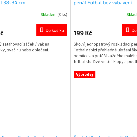
al 38x34 cm
penál Fotbal bez vybavení
Skladem
(3 ks)
Skla
rné
Průměrné
cení
hodnocení
ktu
produktu
Do košíku
Do
Kč
199 Kč
je
5,0
ý zatahovací sáček / vak na
Školní jednopatrový rozkládací pe
z
ky, svačinu nebo oblečení.
Fotbal nabízí přehledné uložení šk
5
pomůcek a potěší každého maléh
ček.
hvězdiček.
fotbalistu. Dvě vnitřní klopy s pout
pomohou udržet tužky, pastelky i 
potřeby vždy na svém místě. 👉 V
Výprodej
produktů s motivem fotbalu