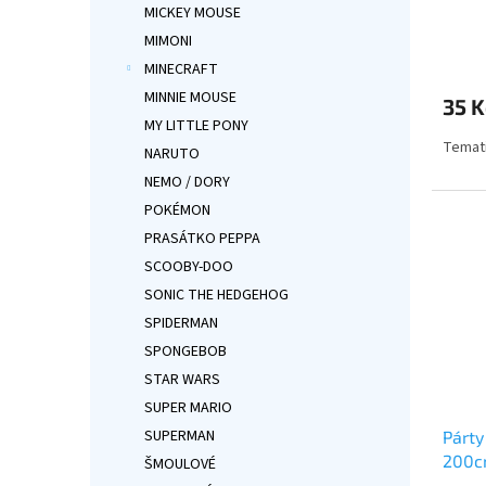
MICKEY MOUSE
MIMONI
Průmě
hodno
MINECRAFT
produ
MINNIE MOUSE
35 K
je
MY LITTLE PONY
5,0
Temati
z
NARUTO
5
NEMO / DORY
hvězdi
POKÉMON
PRASÁTKO PEPPA
SCOOBY-DOO
SONIC THE HEDGEHOG
SPIDERMAN
SPONGEBOB
STAR WARS
SUPER MARIO
SUPERMAN
Párty
200
ŠMOULOVÉ