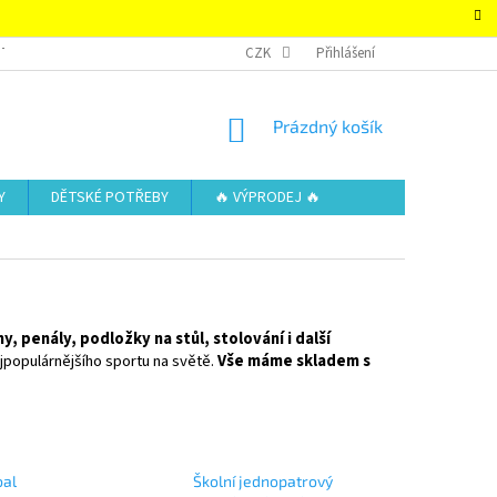
TAKTY
OBCHODNÍ PODMÍNKY – SUPER-HRACKY.CZ
CZK
Přihlášení
ZÁSADY OCHRAN
NÁKUPNÍ
Prázdný košík
KOŠÍK
Y
DĚTSKÉ POTŘEBY
🔥 VÝPRODEJ 🔥
y, penály, podložky na stůl, stolování i další
ejpopulárnějšího sportu na světě.
Vše máme skladem s
bal
Školní jednopatrový