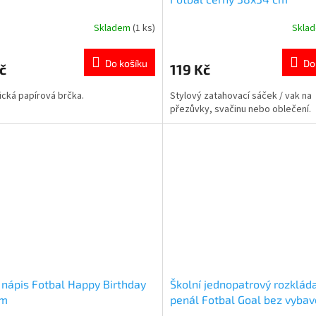
Skladem
(1 ks)
Skla
rné
Průměrné
cení
hodnocení
ktu
produktu
Do košíku
Do
č
119 Kč
je
5,0
cká papírová brčka.
Stylový zatahovací sáček / vak na
z
přezůvky, svačinu nebo oblečení.
5
ček.
hvězdiček.
 nápis Fotbal Happy Birthday
Školní jednopatrový rozklád
cm
penál Fotbal Goal bez vybav