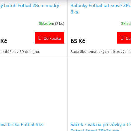
ký batoh Fotbal 28cm modrý
Balónky Fotbal latexové 28
8ks
Skladem
(2 ks)
Skla
Průměrné
hodnocení
produktu
Do košíku
Do
 Kč
65 Kč
je
5,0
 batůžek v 3D designu.
Sada 8ks tematických latexových 
z
5
hvězdiček.
ová brčka Fotbal 4ks
Sáček / vak na přezůvky a tě
Fotbal černý 38x34 cm