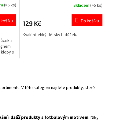
em
(>5 ks)
Skladem
(>5 ks)
Průměrné
hodnocení
produktu
 košíku
Do košíku
129 Kč
je
5,0
Kvalitní lehký dětský batůžek.
z
můcek a
5
signem
hvězdiček.
 klopy s
sací
 Více
 sortimentu. V této kategorii najdete produkty, které
ování i další produkty s fotbalovým motivem
. Díky