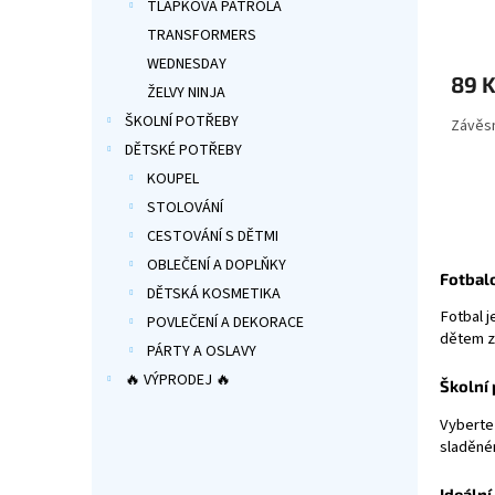
TLAPKOVÁ PATROLA
Průmě
TRANSFORMERS
hodno
produ
WEDNESDAY
89 
je
ŽELVY NINJA
5,0
ŠKOLNÍ POTŘEBY
Závěsn
z
5
DĚTSKÉ POTŘEBY
hvězdi
KOUPEL
STOLOVÁNÍ
CESTOVÁNÍ S DĚTMI
OBLEČENÍ A DOPLŇKY
Fotbal
DĚTSKÁ KOSMETIKA
Fotbal j
POVLEČENÍ A DEKORACE
dětem zp
PÁRTY A OSLAVY
🔥 VÝPRODEJ 🔥
Školní 
Vyberte
sladěné
Ideální