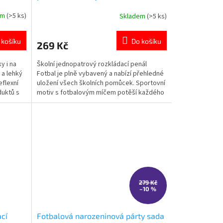
em
(>5 ks)
Skladem
(>5 ks)
Průměrné
hodnocení
produktu
 košíku
Do košíku
269 Kč
je
5,0
y i na
Školní jednopatrový rozkládací penál
z
 a lehký
Fotbal je plně vybavený a nabízí přehledné
5
eflexní
uložení všech školních pomůcek. Sportovní
hvězdiček.
duktů s
motiv s fotbalovým míčem potěší každého
malého fanouška fotbalu. Dvě vnitřní klopy
pomáhají udržet vše přehledně
uspořádané. 👉 Více produktů s motivem
fotbalu
279 Kč
–10 %
ací
Fotbalová narozeninová párty sada