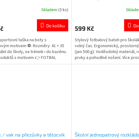
Skladem
(3 ks)
Sklad
rné
Průměrné
cení
hodnocení
ktu
produktu
Do košíku
Do
Kč
599 Kč
je
4,7
sportovní taška na boty s
Stylový fotbalový batoh pro školák
z
ovým motivem ⚽. Rozměry: 41 × 35
volný čas. Ergonomický, prostorný
5
ální do školy, na trénink i do bazénu.
(jen 500 g). Voděodolný materiál, r
ček.
hvězdiček.
produktů s motivem 👉 FOTBAL
prvky a pohodlné nošení. Více pro
motivem fotbal 👉 zde
 / vak na přezůvky a tělocvik
Školní jednopatrový rozklád