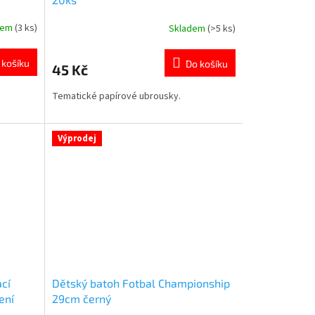
dem
(3 ks)
Skladem
(>5 ks)
Průměrné
hodnocení
produktu
 košíku
Do košíku
45 Kč
je
5,0
Tematické papírové ubrousky.
z
5
hvězdiček.
Výprodej
ací
Dětský batoh Fotbal Championship
ení
29cm černý