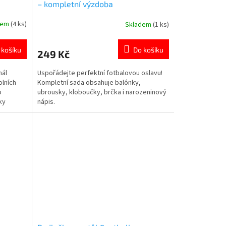
– kompletní výzdoba
dem
(4 ks)
Skladem
(1 ks)
Průměrné
hodnocení
produktu
 košíku
Do košíku
249 Kč
je
5,0
nál
Uspořádejte perfektní fotbalovou oslavu!
z
olních
Kompletní sada obsahuje balónky,
5
o
ubrousky, kloboučky, brčka i narozeninový
hvězdiček.
ky
nápis.
další
íce