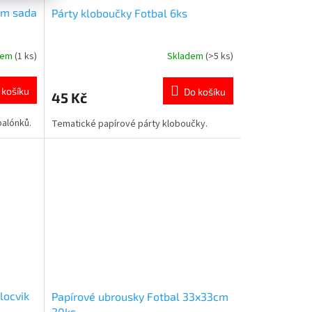
cm sada
Párty kloboučky Fotbal 6ks
dem
(1 ks)
Skladem
(>5 ks)
Průměrné
hodnocení
produktu
 košíku
Do košíku
45 Kč
je
5,0
balónků.
Tematické papírové párty kloboučky.
z
5
hvězdiček.
locvik
Papírové ubrousky Fotbal 33x33cm
20ks