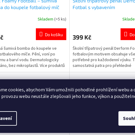
 Foamy Football – šumivá
Školní třípatrový penál Derf
 do koupele fotbalový míč
Fotbal s vybavením
Skladem
(>5 ks)
Sklad
rné
Průměrné
cení
hodnocení
ktu
produktu
Do košíku
Do
Kč
399 Kč
je
5,0
ná šumivá bomba do koupele ve
Školní třípatrový penál Derform Fo
z
fotbalového míče. Pění, voní po
fotbalovým motivem obsahuje vš
5
nu a barví vodu. Dermatologicky
potřebné pro každodenní výuku. T
ček.
hvězdiček.
áno, bez mikroplastů. Více produktů
samostatná patra pro přehledné
ivem 👉 FOTBALU Více produktů
uspořádání školních pomůcek. Kom
 KOUPELE
vybavení připravené k okamžitému 
Ideální pro všechny malé fanoušky 
👉 Více produktů s motivem...
me cookies, abychom Vám umožnili pohodlné prohlížení webu a d
 provozu webu neustále zlepšovali jeho funkce, výkon a použiteln
avení
Souh