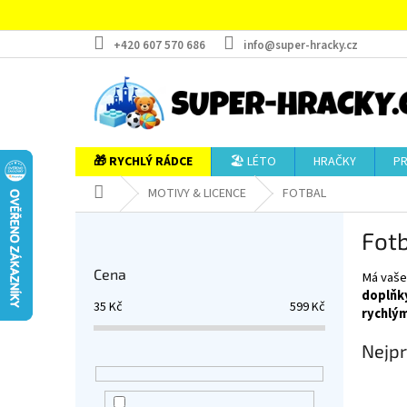
Přejít
na
obsah
+420 607 570 686
info@super-hracky.cz
🎁 RYCHLÝ RÁDCE
🏖️ LÉTO
HRAČKY
P
Domů
MOTIVY & LICENCE
FOTBAL
P
Fot
o
s
Cena
Má vaše 
t
doplňk
r
35
Kč
599
Kč
rychlý
a
n
Nejpr
n
í
p