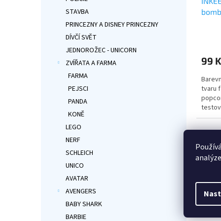
INKEE
bomba
STAVBA
PRINCEZNY A DISNEY PRINCEZNY
Průmě
DÍVČÍ SVĚT
hodno
JEDNOROŽEC - UNICORN
produ
99 
je
ZVÍŘATA A FARMA
5,0
FARMA
Barev
z
tvaru 
PEJSCI
5
popcor
hvězdi
PANDA
testov
KONĚ
s mot
👉 DO
LEGO
NERF
Používá
SCHLEICH
analýze
UNICO
AVATAR
AVENGERS
Nast
BABY SHARK
BARBIE