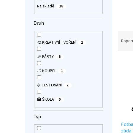
a
Na skladě
18
n
e
Druh
l
Ř
a
Dopor
🎨 KREATIVNÍ TVOŘENÍ
1
z
e
🎉 PÁRTY
6
V
n
ý
í
🛁 KOUPEL
1
p
p
i
r
s
✈️ CESTOVÁNÍ
o
2
p
d
r
u
🏫 ŠKOLA
5
o
k
d
t
Typ
u
ů
Fotba
k
záda 
t