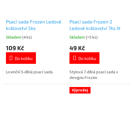
Psací sada Frozen Ledové
Psací sada Frozen 2
království 5ks
Ledové království 7ks III
Skladem
(4 ks)
Skladem
(>5 ks)
Průměrné
Průměrné
hodnocení
hodnocení
109 Kč
49 Kč
produktu
produktu
je
je
Do košíku
Do košíku
5,0
5,0
z
z
5
5
Licenční 5-dílná psací sada.
Stylová 7-dílná psací sada v
hvězdiček.
hvězdiček.
designu Frozen.
Výprodej