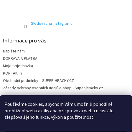
v
ý
p
i
Sledovat na Instagramu
s
u
Informace pro vás
Napište nám
DOPRAVA A PLATBA
Moje objednávka
KONTAKTY
Obchodní podmínky – SUPER-HRACKY.CZ
Zásady ochrany osobních údajů e-shopu Super-hracky.cz
Používáme cookies, abychom Vám umožnili pohodlné
prohlížení webu a díky analýze provozu webu neustále
Instagram
zlepšovali jeho funkce, výkon a použitelnost.