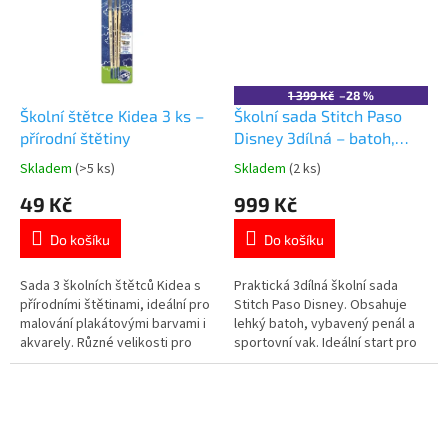
panenek L.O.L. Surprise! potěší
každou malou fanynku. 👉 Více...
1 399 Kč
–28 %
Školní štětce Kidea 3 ks –
Školní sada Stitch Paso
přírodní štětiny
Disney 3dílná – batoh,
penál, vak
Skladem
(>5 ks)
Skladem
(2 ks)
Průměrné
Průměrné
hodnocení
hodnocení
49 Kč
999 Kč
produktu
produktu
je
je
Do košíku
Do košíku
5,0
5,0
z
z
5
5
Sada 3 školních štětců Kidea s
Praktická 3dílná školní sada
hvězdiček.
hvězdiček.
přírodními štětinami, ideální pro
Stitch Paso Disney. Obsahuje
malování plakátovými barvami i
lehký batoh, vybavený penál a
akvarely. Různé velikosti pro
sportovní vak. Ideální start pro
univerzální použití. Více
prvňáčky. Další produkty s
produktů 👉 zde
motivem Lilo a Stitch 👉 zde