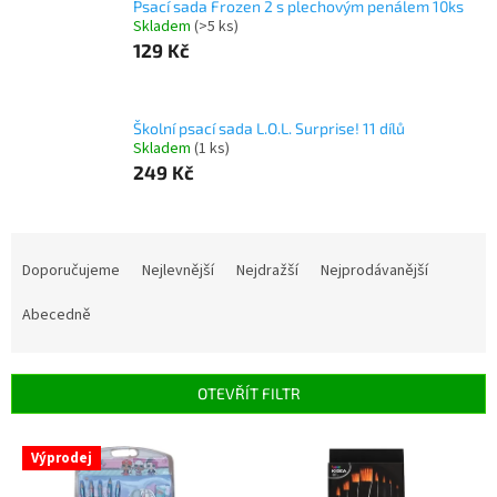
Psací sada Frozen 2 s plechovým penálem 10ks
Skladem
(>5 ks)
129 Kč
Školní psací sada L.O.L. Surprise! 11 dílů
Skladem
(1 ks)
249 Kč
Ř
a
Doporučujeme
Nejlevnější
Nejdražší
Nejprodávanější
z
e
Abecedně
n
í
p
OTEVŘÍT FILTR
r
o
V
Výprodej
d
ý
u
p