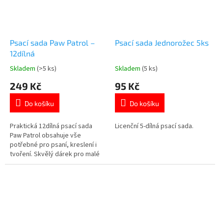
Psací sada Paw Patrol –
Psací sada Jednorožec 5ks
12dílná
Skladem
(>5 ks)
Skladem
(5 ks)
Průměrné
Průměrné
hodnocení
hodnocení
249 Kč
95 Kč
produktu
produktu
je
je
Do košíku
Do košíku
5,0
4,7
z
z
5
5
Praktická 12dílná psací sada
Licenční 5-dílná psací sada.
hvězdiček.
hvězdiček.
Paw Patrol obsahuje vše
potřebné pro psaní, kreslení i
tvoření. Skvělý dárek pro malé
školáky i fanoušky Tlapkové
patroly. 👉 Více produktů Paw
Patrol