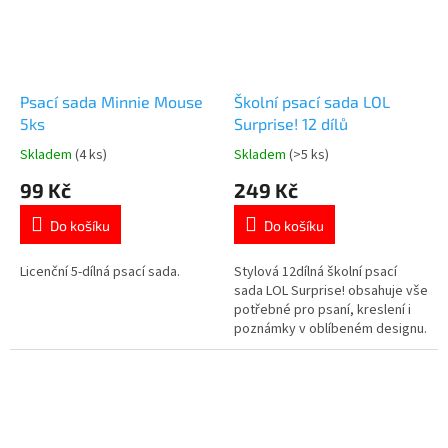
Psací sada Minnie Mouse
Školní psací sada LOL
5ks
Surprise! 12 dílů
Skladem
(4 ks)
Skladem
(>5 ks)
Průměrné
Průměrné
hodnocení
hodnocení
99 Kč
249 Kč
produktu
produktu
je
je
Do košíku
Do košíku
5,0
5,0
z
z
5
5
Licenční 5-dílná psací sada.
Stylová 12dílná školní psací
hvězdiček.
hvězdiček.
sada LOL Surprise! obsahuje vše
potřebné pro psaní, kreslení i
poznámky v oblíbeném designu.
Součástí sady je kovový penál,
notýsek i základní školní
pomůcky. Skvělý dárek pro
všechny fanoušky panenek LOL
Surprise! Oficiální licence.
👉 Více produktů LOL...