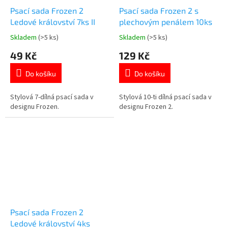
Psací sada Frozen 2
Psací sada Frozen 2 s
Ledové království 7ks II
plechovým penálem 10ks
Skladem
(>5 ks)
Skladem
(>5 ks)
Průměrné
Průměrné
hodnocení
hodnocení
49 Kč
129 Kč
produktu
produktu
je
je
Do košíku
Do košíku
5,0
5,0
z
z
5
5
Stylová 7-dílná psací sada v
Stylová 10-ti dílná psací sada v
hvězdiček.
hvězdiček.
designu Frozen.
designu Frozen 2.
Psací sada Frozen 2
Ledové království 4ks