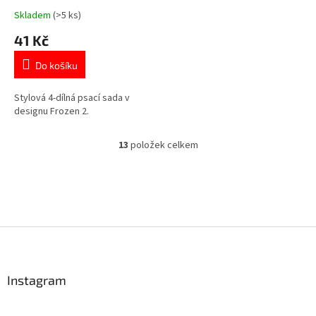
Skladem
(>5 ks)
Průměrné
hodnocení
41 Kč
produktu
je
Do košíku
5,0
z
5
Stylová 4-dílná psací sada v
hvězdiček.
designu Frozen 2.
13
položek celkem
O
v
l
á
d
a
c
Z
í
á
p
p
r
a
Instagram
v
t
k
í
y