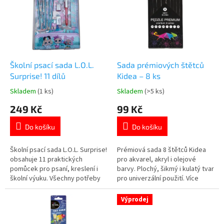
k
i
t
s
ů
p
r
o
d
Školní psací sada L.O.L.
Sada prémiových štětců
u
Surprise! 11 dílů
Kidea – 8 ks
k
Skladem
(1 ks)
Skladem
(>5 ks)
Průměrné
Průměrné
t
hodnocení
hodnocení
249 Kč
99 Kč
ů
produktu
produktu
je
je
Do košíku
Do košíku
5,0
5,0
z
z
5
5
Školní psací sada L.O.L. Surprise!
Prémiová sada 8 štětců Kidea
hvězdiček.
hvězdiček.
obsahuje 11 praktických
pro akvarel, akryl i olejové
pomůcek pro psaní, kreslení i
barvy. Plochý, šikmý i kulatý tvar
školní výuku. Všechny potřeby
pro univerzální použití. Více
jsou přehledně uložené v
produktů 👉 zde
pevném plastovém obalu.
Výprodej
Skvělá volba do školy, na doma i
na cesty. Oblíbený motiv