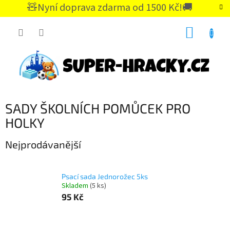
Přejít
🧸Nyní doprava zdarma od 1500 Kč!🚚
na
CZK
obsah
NÁKUP
KOŠÍK
SADY ŠKOLNÍCH POMŮCEK PRO
HOLKY
Nejprodávanější
Psací sada Jednorožec 5ks
Skladem
(5 ks)
95 Kč