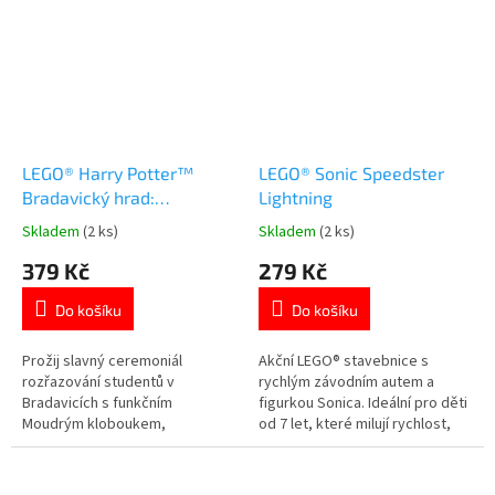
produktů 👉 PRO HOLKY
produktů 👉 PRO KLUKY
LEGO® Harry Potter™
LEGO® Sonic Speedster
Bradavický hrad:
Lightning
Ceremoniál s Moudrým
Skladem
(2 ks)
Skladem
(2 ks)
Průměrné
Průměrné
kloboukem
hodnocení
hodnocení
379 Kč
279 Kč
produktu
produktu
je
je
Do košíku
Do košíku
4,0
5,0
z
z
5
5
Prožij slavný ceremoniál
Akční LEGO® stavebnice s
hvězdiček.
hvězdiček.
rozřazování studentů v
rychlým závodním autem a
Bradavicích s funkčním
figurkou Sonica. Ideální pro děti
Moudrým kloboukem,
od 7 let, které milují rychlost,
ikonickými postavami a
videohry a kreativní hraní. Více
kouzelnými detaily ze světa
produktů s motivem 👉 SONIC
Harryho Pottera. Více produktů