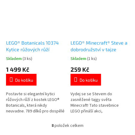
s motivem 👉 HARRY POTTER
LEGO® Botanicals 10374
LEGO® Minecraft® Steve a
Kytice růžových růží
dobrodružství v tajze
Skladem
(3 ks)
Skladem
(1 ks)
Průměrné
Průměrné
hodnocení
hodnocení
1 499 Kč
259 Kč
produktu
produktu
je
je
Do košíku
Do košíku
5,0
5,0
z
z
5
5
Postavte si elegantní kytici
Vydej se se Stevem do
hvězdiček.
hvězdiček.
růžových růží z kostek LEGO®
zasněžené tajgy světa
Botanicals, která nikdy
Minecraft! Tato stavebnice
neuvadne. 789 dílků pro dospělé
LEGO přináší akci,
stavitele od 18 let. 12 růží v
dobrodružství a kreativní
různých fázích rozkvětu doplňují
stavění v ikonickém pixelovém
8
položek celkem
O
větvičky nevěstina závoje.
stylu. Více produktů s motivem
v
Stylová dekorace do
👉 MINECRAFT