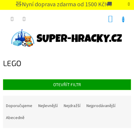
Přejít
🧸Nyní doprava zdarma od 1500 Kč!🚚
na
CZK
obsah
NÁKUP
KOŠÍK
LEGO
OTEVŘÍT FILTR
Ř
a
Doporučujeme
Nejlevnější
Nejdražší
Nejprodávanější
z
e
Abecedně
n
í