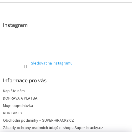
l
Z
domácnosti i originální dárek.
á
👉 Více stavebnic
á
d
p
a
a
Instagram
c
t
í
í
p
r
v
k
y
Sledovat na Instagramu
v
ý
p
Informace pro vás
i
s
Napište nám
u
DOPRAVA A PLATBA
Moje objednávka
KONTAKTY
Obchodní podmínky – SUPER-HRACKY.CZ
Zásady ochrany osobních údajů e-shopu Super-hracky.cz