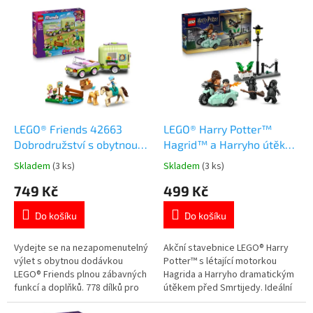
V
p
ý
r
p
o
i
d
s
u
p
k
r
t
o
ů
d
LEGO® Friends 42663
LEGO® Harry Potter™
u
Dobrodružství s obytnou
Hagrid™ a Harryho útěk
k
dodávkou
ze Zobí ulice
Skladem
(3 ks)
Skladem
(3 ks)
Průměrné
Průměrné
t
hodnocení
hodnocení
749 Kč
499 Kč
ů
produktu
produktu
je
je
Do košíku
Do košíku
5,0
5,0
z
z
5
5
Vydejte se na nezapomenutelný
Akční stavebnice LEGO® Harry
hvězdiček.
hvězdiček.
výlet s obytnou dodávkou
Potter™ s létající motorkou
LEGO® Friends plnou zábavných
Hagrida a Harryho dramatickým
funkcí a doplňků. 778 dílků pro
útěkem před Smrtijedy. Ideální
děti od 7 let. 3 minipanenky,
pro děti od 8 let a fanoušky