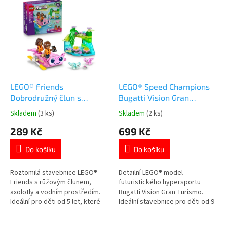
figurka fretky a spousta
kouzelnického světa. Více
kempingového vybavení.
produktů s motivem 👉 HARRY
Obytná dodávka s kuchyňkou,
POTTER
toaletou i místem na spaní. 👉
Více hraček pro holky
LEGO® Friends
LEGO® Speed Champions
Dobrodružný člun s
Bugatti Vision Gran
axolotly
Turismo
Skladem
(3 ks)
Skladem
(2 ks)
Průměrné
Průměrné
hodnocení
hodnocení
289 Kč
699 Kč
produktu
produktu
je
je
Do košíku
Do košíku
5,0
5,0
z
z
5
5
Roztomilá stavebnice LEGO®
Detailní LEGO® model
hvězdiček.
hvězdiček.
Friends s růžovým člunem,
futuristického hypersportu
axolotly a vodním prostředím.
Bugatti Vision Gran Turismo.
Ideální pro děti od 5 let, které
Ideální stavebnice pro děti od 9
milují zvířátka, přírodu a
let, fanoušky rychlých aut a
dobrodružné hraní. Více
závodního světa. Více