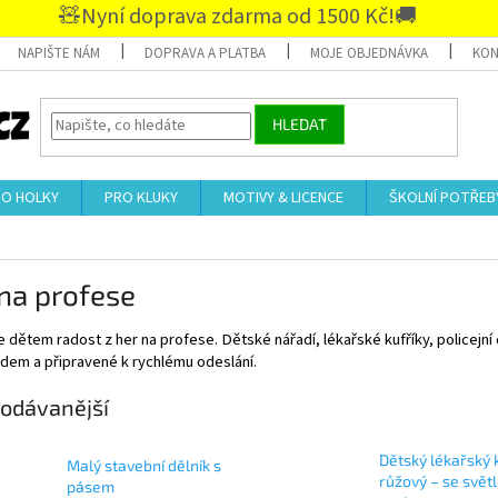
🧸Nyní doprava zdarma od 1500 Kč!🚚
NAPIŠTE NÁM
DOPRAVA A PLATBA
MOJE OBJEDNÁVKA
KON
HLEDAT
RO HOLKY
PRO KLUKY
MOTIVY & LICENCE
ŠKOLNÍ POTŘEB
na profese
 dětem radost z her na profese. Dětské nářadí, lékařské kufříky, policejní d
dem a připravené k rychlému odeslání.
odávanější
Dětský lékařský 
Malý stavební dělník s
růžový – se svět
pásem