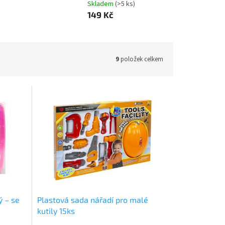
Skladem
(>5 ks)
149 Kč
9
položek celkem
ý – se
Plastová sada nářadí pro malé
kutily 15ks