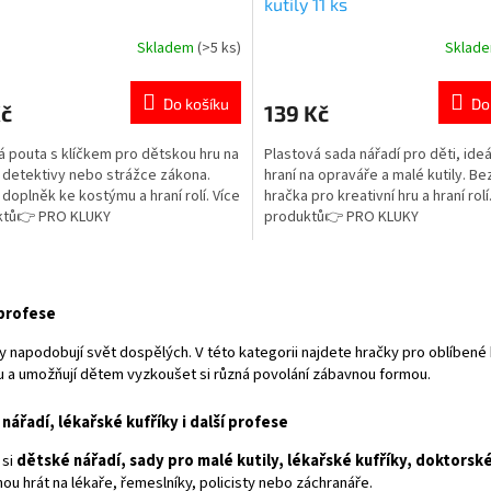
kutily 11 ks
Skladem
(>5 ks)
Sklad
rné
Průměrné
cení
hodnocení
ktu
produktu
Do košíku
Do
Kč
139 Kč
je
5,0
 pouta s klíčkem pro dětskou hru na
Plastová sada nářadí pro děti, ideá
z
i, detektivy nebo strážce zákona.
hraní na opraváře a malé kutily. B
5
í doplněk ke kostýmu a hraní rolí. Více
hračka pro kreativní hru a hraní rolí
ček.
hvězdiček.
ktů👉 PRO KLUKY
produktů👉 PRO KLUKY
O
v
l
 profese
á
d
y napodobují svět dospělých. V této kategorii najdete hračky pro oblíbené hr
a
u a umožňují dětem vyzkoušet si různá povolání zábavnou formou.
c
í
nářadí, lékařské kufříky i další profese
p
r
 si
dětské nářadí, sady pro malé kutily, lékařské kufříky, doktorské
v
ou hrát na lékaře, řemeslníky, policisty nebo záchranáře.