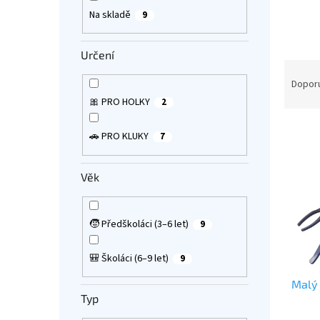
a
Na skladě
9
n
e
Určení
l
Ř
a
Dopor
z
🎀 PRO HOLKY
2
e
V
n
🚗 PRO KLUKY
7
ý
í
p
p
i
r
Věk
s
o
p
d
r
u
🧒 Předškoláci (3–6 let)
9
o
k
d
t
🎒 Školáci (6–9 let)
9
u
ů
Malý 
k
Typ
t
ů