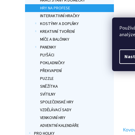
HRACÍ STANY A DOMEČKY
HRY NA PROFESE
Průmě
hodno
INTERAKTIVNÍ HRAČKY
produ
KOSTÝMY A DOPLŇKY
249
je
Používá
KREATIVNÍ TVOŘENÍ
4,0
analýze
Intera
z
MÍČE A BALÓNKY
plasto
5
PANENKY
zvukov
hvězdi
doktory
PLYŠÁCI
Nast
produ
POKLADNIČKY
PŘEKVAPENÍ
PUZZLE
SNĚŽÍTKA
SVÍTILNY
SPOLEČENSKÉ HRY
VZDĚLÁVACÍ SADY
VENKOVNÍ HRY
ADVENTNÍ KALENDÁŘE
Kovov
PRO HOLKY