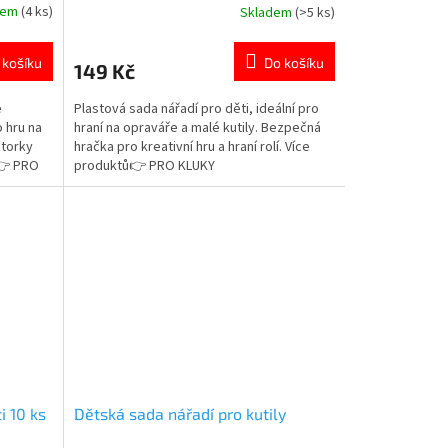
dem
(4 ks)
Skladem
(>5 ks)
Průměrné
hodnocení
produktu
 košíku
Do košíku
149 Kč
je
5,0
e
Plastová sada nářadí pro děti, ideální pro
z
 hru na
hraní na opraváře a malé kutily. Bezpečná
5
ktorky
hračka pro kreativní hru a hraní rolí. Více
hvězdiček.
 👉 PRO
produktů👉 PRO KLUKY
i 10 ks
Dětská sada nářadí pro kutily