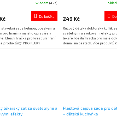
Skladem
(4 ks)
Skla
rné
Průměrné
cení
hodnocení
ktu
produktu
Do košíku
Do
 Kč
249 Kč
je
5,0
 stavební set s helmou, opaskem a
Růžový dětský doktorský kufřík s
z
m pro hraní na malého opraváře a
světelnými a zvukovými efekty pro
5
le. Ideální hračka pro kreativní hraní
lékaře. Ideální hračka pro malé do
ček.
hvězdiček.
Více produktů👉 PRO KLUKY
doma i na cestách. Více produktů
HOLKY
ý lékařský set se světelnými a
Plastová čajová sada pro dět
vými efekty
– dětská kuchyňka