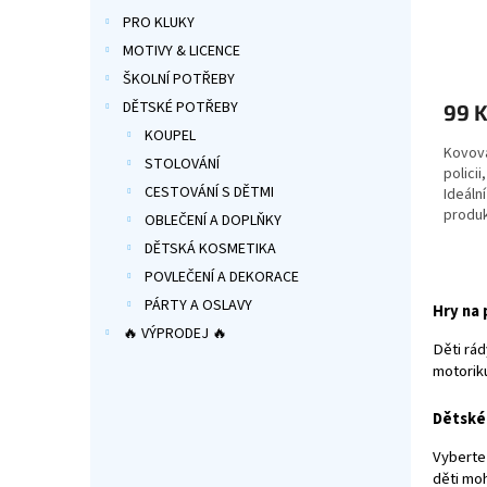
PRO KLUKY
MOTIVY & LICENCE
Průmě
hodno
ŠKOLNÍ POTŘEBY
produ
DĚTSKÉ POTŘEBY
99 
je
5,0
KOUPEL
Kovová
z
STOLOVÁNÍ
polici
5
CESTOVÁNÍ S DĚTMI
Ideáln
hvězdi
produ
OBLEČENÍ A DOPLŇKY
DĚTSKÁ KOSMETIKA
POVLEČENÍ A DEKORACE
PÁRTY A OSLAVY
Hry na
🔥 VÝPRODEJ 🔥
Děti rád
motorik
Dětské 
Vyberte
děti moh