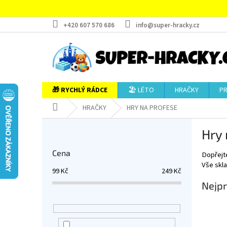
Přejít
na
obsah
+420 607 570 686
info@super-hracky.cz
🎁 RYCHLÝ RÁDCE
🏖️ LÉTO
HRAČKY
P
Domů
HRAČKY
HRY NA PROFESE
P
Hry 
o
s
Cena
Dopřejte
t
Vše skla
r
99
Kč
249
Kč
a
Nejpr
n
n
í
p