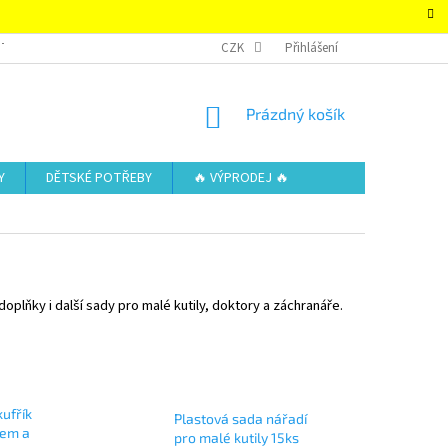
TAKTY
OBCHODNÍ PODMÍNKY – SUPER-HRACKY.CZ
CZK
Přihlášení
ZÁSADY OCHRAN
NÁKUPNÍ
Prázdný košík
KOŠÍK
Y
DĚTSKÉ POTŘEBY
🔥 VÝPRODEJ 🔥
oplňky i další sady pro malé kutily, doktory a záchranáře.
kufřík
Plastová sada nářadí
lem a
pro malé kutily 15ks