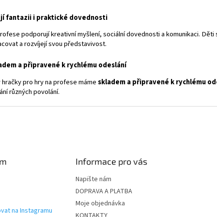
k
y
jí fantazii i praktické dovednosti
v
ý
rofese podporují kreativní myšlení, sociální dovednosti a komunikaci. Děti s
p
covat a rozvíjejí svou představivost.
i
s
adem a připravené k rychlému odeslání
u
 hračky pro hry na profese máme
skladem a připravené k rychlému od
ní různých povolání.
am
Informace pro vás
Napište nám
DOPRAVA A PLATBA
Moje objednávka
vat na Instagramu
KONTAKTY