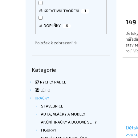
Průmě
hodno
🎨 KREATIVNÍ TVOŘENÍ
1
produ
149
je
🧦 DOPLŇKY
4
5,0
Dětský
z
nářadí
5
Položek k zobrazení:
9
stavite
hvězdi
rolí. 
Přeskočit
Kategorie
kategorie
🎁 RYCHLÝ RÁDCE
🏖️ LÉTO
HRAČKY
STAVEBNICE
AUTA, VLÁČKY A MODELY
AKČNÍ HRAČKY A BOJOVÉ SETY
Dětsk
FIGURKY
zvuko