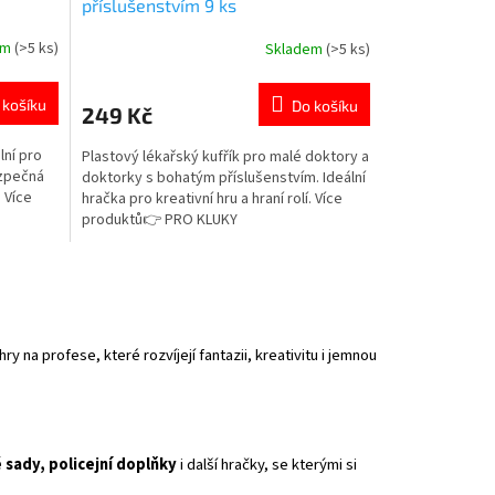
příslušenstvím 9 ks
em
(>5 ks)
Skladem
(>5 ks)
Průměrné
hodnocení
produktu
 košíku
Do košíku
249 Kč
je
4,6
lní pro
Plastový lékařský kufřík pro malé doktory a
z
ezpečná
doktorky s bohatým příslušenstvím. Ideální
5
. Více
hračka pro kreativní hru a hraní rolí. Více
hvězdiček.
produktů👉 PRO KLUKY
y na profese, které rozvíjejí fantazii, kreativitu i jemnou
 sady, policejní doplňky
i další hračky, se kterými si