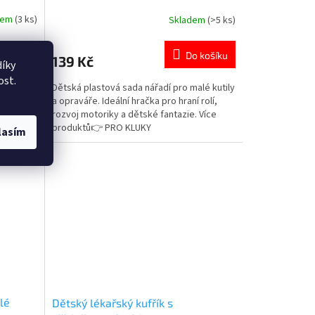
dem
(3 ks)
Skladem
(>5 ks)
Průměrné
hodnocení
produktu
 košíku
Do košíku
139 Kč
je
íky
5,0
ost.
raní na
Dětská plastová sada nářadí pro malé kutily
z
do
a opraváře. Ideální hračka pro hraní rolí,
5
 Více
rozvoj motoriky a dětské fantazie. Více
hvězdiček.
produktů👉 PRO KLUKY
lasím
lé
Dětský lékařský kufřík s