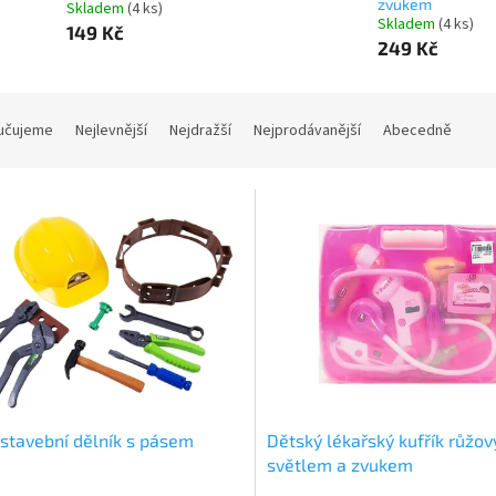
zvukem
Skladem
(4 ks)
Skladem
(4 ks)
149 Kč
249 Kč
učujeme
Nejlevnější
Nejdražší
Nejprodávanější
Abecedně
stavební dělník s pásem
Dětský lékařský kufřík růžov
světlem a zvukem