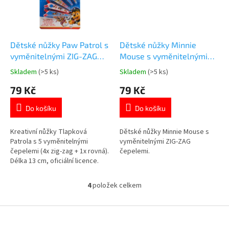
Dětské nůžky Paw Patrol s
Dětské nůžky Minnie
vyměnitelnými ZIG-ZAG
Mouse s vyměnitelnými
čepelemi
ZIG-ZAG čepelemi
Skladem
(>5 ks)
Skladem
(>5 ks)
Průměrné
Průměrné
hodnocení
hodnocení
79 Kč
79 Kč
produktu
produktu
je
je
Do košíku
Do košíku
5,0
5,0
z
z
5
5
Kreativní nůžky Tlapková
Dětské nůžky Minnie Mouse s
hvězdiček.
hvězdiček.
Patrola s 5 vyměnitelnými
vyměnitelnými ZIG-ZAG
čepelemi (4x zig-zag + 1x rovná).
čepelemi.
Délka 13 cm, oficiální licence.
Více produktů s motivem
👉 TLAPKOVÉ PATROLY
4
položek celkem
O
v
l
Z
á
á
d