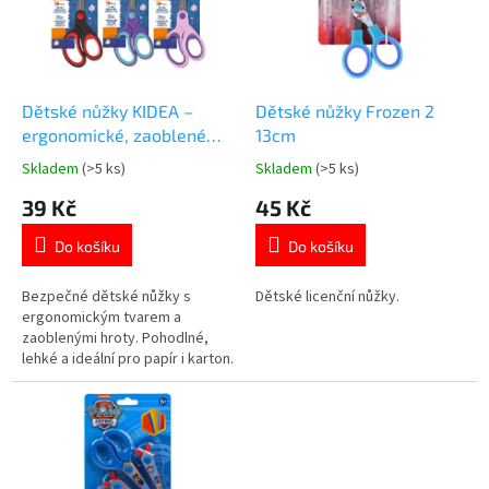
t
s
ů
p
r
o
d
Dětské nůžky KIDEA –
Dětské nůžky Frozen 2
u
ergonomické, zaoblené
13cm
k
hroty
Skladem
(>5 ks)
Skladem
(>5 ks)
Průměrné
Průměrné
t
hodnocení
hodnocení
39 Kč
45 Kč
ů
produktu
produktu
je
je
Do košíku
Do košíku
5,0
4,8
z
z
5
5
Bezpečné dětské nůžky s
Dětské licenční nůžky.
hvězdiček.
hvězdiček.
ergonomickým tvarem a
zaoblenými hroty. Pohodlné,
lehké a ideální pro papír i karton.
Více barevných variant -
odesíláme dle skladové
dostupnosti. Více
produktů 👉 zde