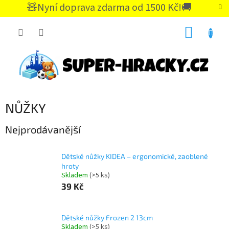
Přejít
🧸Nyní doprava zdarma od 1500 Kč!🚚
na
CZK
obsah
NÁKUP
KOŠÍK
NŮŽKY
Nejprodávanější
Dětské nůžky KIDEA – ergonomické, zaoblené
hroty
Skladem
(>5 ks)
39 Kč
Dětské nůžky Frozen 2 13cm
Skladem
(>5 ks)