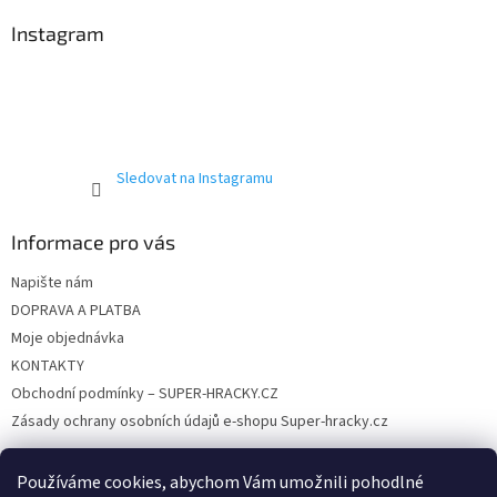
p
a
a
Instagram
c
t
í
í
p
r
v
k
y
Sledovat na Instagramu
v
ý
p
Informace pro vás
i
s
Napište nám
u
DOPRAVA A PLATBA
Moje objednávka
KONTAKTY
Obchodní podmínky – SUPER-HRACKY.CZ
Zásady ochrany osobních údajů e-shopu Super-hracky.cz
Používáme cookies, abychom Vám umožnili pohodlné