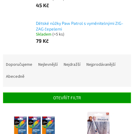
45 Kč
Dětské nůžky Paw Patrol s vyměnitelnými ZIG-
ZAG čepelemi
Skladem
(>5 ks)
79 Kč
Ř
a
Doporučujeme
Nejlevnější
Nejdražší
Nejprodávanější
z
e
Abecedně
n
í
p
OTEVŘÍT FILTR
r
o
V
d
ý
u
p
k
i