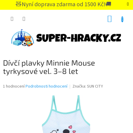
Přejít
🧸Nyní doprava zdarma od 1500 Kč!🚚
na
CZK
obsah
NÁKUP
KOŠÍK
Dívčí plavky Minnie Mouse
tyrkysové vel. 3–8 let
Průměrné
1 hodnocení
Podrobnosti hodnocení
Značka:
SUN CITY
hodnocení
produktu
je
5,0
z
5
hvězdiček.