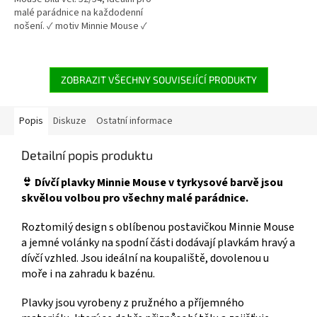
hvězdiček.
hvězdiček.
malé parádnice na každodenní
nošení. ✓ motiv Minnie Mouse ✓
prodyšný a pohodlný materiál ✓
nastavitelná velikost na suchý
zip 👉 Více produktů s motivem
Minnie Mouse
ZOBRAZIT VŠECHNY SOUVISEJÍCÍ PRODUKTY
Popis
Diskuze
Ostatní informace
Detailní popis produktu
👙 Dívčí plavky Minnie Mouse v tyrkysové barvě jsou
skvělou volbou pro všechny malé parádnice.
Roztomilý design s oblíbenou postavičkou Minnie Mouse
a jemné volánky na spodní části dodávají plavkám hravý a
dívčí vzhled. Jsou ideální na koupaliště, dovolenou u
moře i na zahradu k bazénu.
Plavky jsou vyrobeny z pružného a příjemného