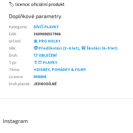
🏷️ licence: oficiální produkt
Doplňkové parametry
Kategorie
:
DÍVČÍ PLAVKY
EAN
:
3609086537966
Určení
:
🎀 PRO HOLKY
Věk
:
🧒 Předškoláci (3–6 let)
,
🎒 Školáci (6–9 let)
Druh
:
👕 OBLEČENÍ
Typ
:
👙🩳 PLAVKY
Téma
:
⭐DISNEY, POHÁDKY & FILMY
Licence
:
MINNIE
Druh plavek
:
JEDNODÍLNÉ
Z
á
p
a
Instagram
t