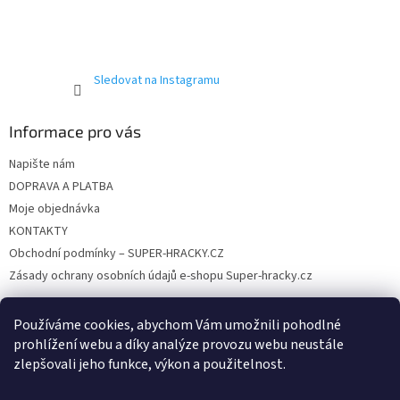
í
Sledovat na Instagramu
Informace pro vás
Napište nám
DOPRAVA A PLATBA
Moje objednávka
KONTAKTY
Obchodní podmínky – SUPER-HRACKY.CZ
Zásady ochrany osobních údajů e-shopu Super-hracky.cz
Používáme cookies, abychom Vám umožnili pohodlné
prohlížení webu a díky analýze provozu webu neustále
Instagram
zlepšovali jeho funkce, výkon a použitelnost.