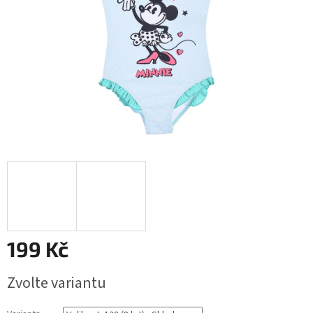
199 Kč
Měrná
Zvolte variantu
cena: