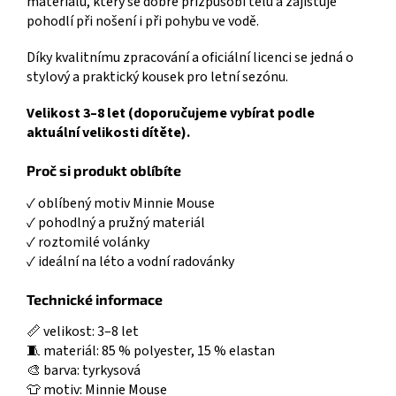
materiálu, který se dobře přizpůsobí tělu a zajišťuje
pohodlí při nošení i při pohybu ve vodě.
Díky kvalitnímu zpracování a oficiální licenci se jedná o
stylový a praktický kousek pro letní sezónu.
Velikost 3–8 let (doporučujeme vybírat podle
aktuální velikosti dítěte).
Proč si produkt oblíbíte
✓ oblíbený motiv Minnie Mouse
✓ pohodlný a pružný materiál
✓ roztomilé volánky
✓ ideální na léto a vodní radovánky
Technické informace
📏 velikost: 3–8 let
🧵 materiál: 85 % polyester, 15 % elastan
🎨 barva: tyrkysová
👕 motiv: Minnie Mouse