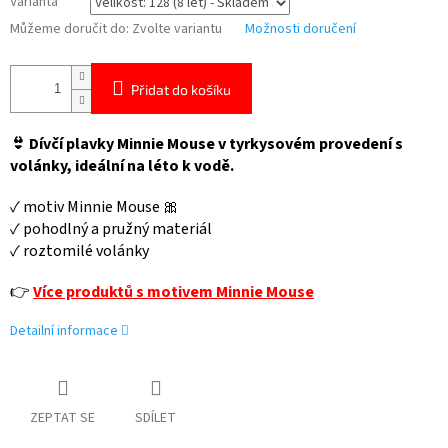
Varianta
Můžeme doručit do:
Zvolte variantu
Možnosti doručení
Přidat do košíku
👙 Dívčí plavky Minnie Mouse v tyrkysovém provedení s
volánky, ideální na léto k vodě.
✓ motiv Minnie Mouse 🎀
✓ pohodlný a pružný materiál
✓ roztomilé volánky
👉
Více produktů s motivem Minnie Mouse
Detailní informace
ZEPTAT SE
SDÍLET