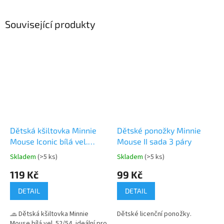
Související produkty
Dětská kšiltovka Minnie
Dětské ponožky Minnie
Mouse Iconic bílá vel.
Mouse II sada 3 páry
52/54
Skladem
(>5 ks)
Skladem
(>5 ks)
Průměrné
Průměrné
hodnocení
hodnocení
119 Kč
99 Kč
produktu
produktu
je
je
DETAIL
DETAIL
5,0
5,0
z
z
🧢 Dětská kšiltovka Minnie
Dětské licenční ponožky.
5
5
Mouse bílá vel. 52/54, ideální pro