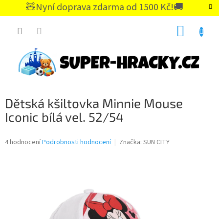
Přejít
🧸Nyní doprava zdarma od 1500 Kč!🚚
na
CZK
obsah
NÁKUP
KOŠÍK
Dětská kšiltovka Minnie Mouse
Iconic bílá vel. 52/54
Průměrné
4 hodnocení
Podrobnosti hodnocení
Značka:
SUN CITY
hodnocení
produktu
je
5,0
z
5
hvězdiček.