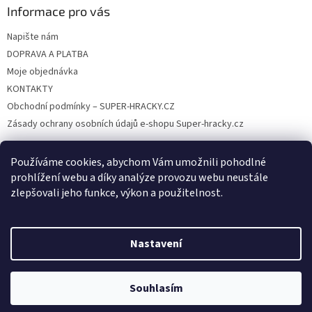
Informace pro vás
Napište nám
DOPRAVA A PLATBA
Moje objednávka
KONTAKTY
Obchodní podmínky – SUPER-HRACKY.CZ
Zásady ochrany osobních údajů e-shopu Super-hracky.cz
Používáme cookies, abychom Vám umožnili pohodlné
prohlížení webu a díky analýze provozu webu neustále
Instagram
zlepšovali jeho funkce, výkon a použitelnost.
Nastavení
Vytvořil Shoptet
Souhlasím
Copyright 2026
SUPER-HRACKY.CZ
. Všechna práva vyhrazena.