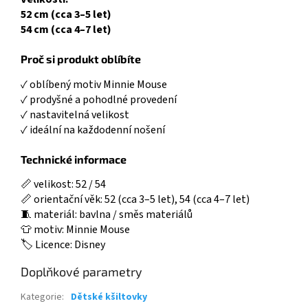
52 cm (cca 3–5 let)
54 cm (cca 4–7 let)
Proč si produkt oblíbíte
✓ oblíbený motiv Minnie Mouse
✓ prodyšné a pohodlné provedení
✓ nastavitelná velikost
✓ ideální na každodenní nošení
Technické informace
📏 velikost: 52 / 54
📏 orientační věk: 52 (cca 3–5 let), 54 (cca 4–7 let)
🧵 materiál: bavlna / směs materiálů
👕 motiv: Minnie Mouse
🏷️ Licence: Disney
Doplňkové parametry
Kategorie
:
Dětské kšiltovky