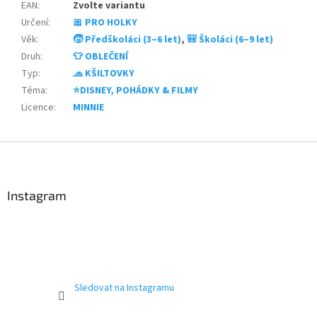
EAN
:
Zvolte variantu
Určení
:
🎀 PRO HOLKY
Věk
:
🧒 Předškoláci (3–6 let)
,
🎒 Školáci (6–9 let)
Druh
:
👕 OBLEČENÍ
Typ
:
🧢 KŠILTOVKY
Téma
:
⭐DISNEY, POHÁDKY & FILMY
Licence
:
MINNIE
Z
á
p
a
Instagram
t
í
Sledovat na Instagramu