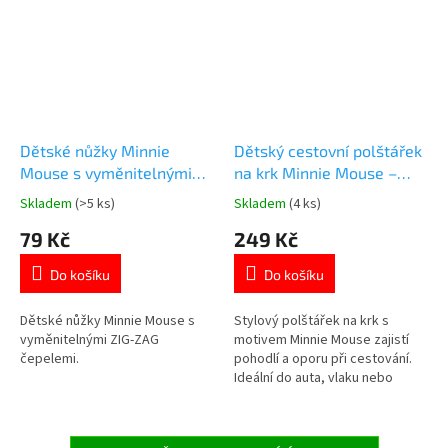
Dětské nůžky Minnie
Dětský cestovní polštářek
Mouse s vyměnitelnými
na krk Minnie Mouse –
ZIG-ZAG čepelemi
růžový s puntíky | Disney
Skladem
(>5 ks)
Skladem
(4 ks)
Průměrné
Průměrné
licence
hodnocení
hodnocení
79 Kč
249 Kč
produktu
produktu
je
je
Do košíku
Do košíku
5,0
5,0
z
z
5
5
Dětské nůžky Minnie Mouse s
Stylový polštářek na krk s
hvězdiček.
hvězdiček.
vyměnitelnými ZIG-ZAG
motivem Minnie Mouse zajistí
čepelemi.
pohodlí a oporu při cestování.
Ideální do auta, vlaku nebo
letadla. Prohlédněte si další
Minnie Mouse produkty👉 zde