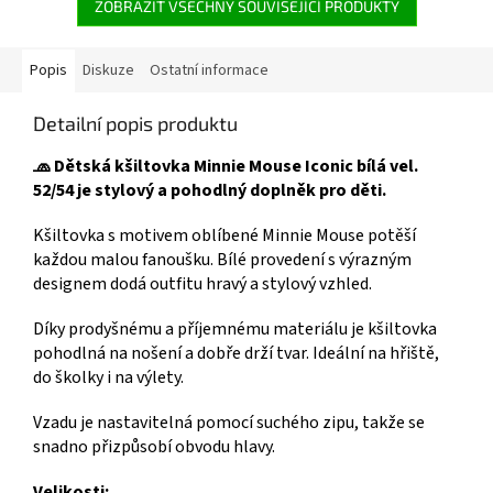
ZOBRAZIT VŠECHNY SOUVISEJÍCÍ PRODUKTY
Popis
Diskuze
Ostatní informace
Detailní popis produktu
🧢 Dětská kšiltovka Minnie Mouse Iconic bílá vel.
52/54 je stylový a pohodlný doplněk pro děti.
Kšiltovka s motivem oblíbené Minnie Mouse potěší
každou malou fanoušku. Bílé provedení s výrazným
designem dodá outfitu hravý a stylový vzhled.
Díky prodyšnému a příjemnému materiálu je kšiltovka
pohodlná na nošení a dobře drží tvar. Ideální na hřiště,
do školky i na výlety.
Vzadu je nastavitelná pomocí suchého zipu, takže se
snadno přizpůsobí obvodu hlavy.
Velikosti: