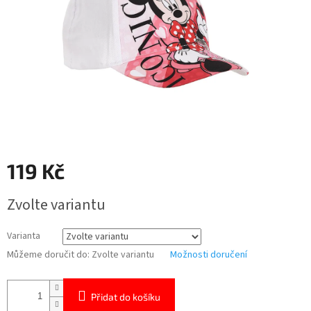
119 Kč
Měrná
Zvolte variantu
cena:
Varianta
Můžeme doručit do:
Zvolte variantu
Možnosti doručení
Přidat do košíku