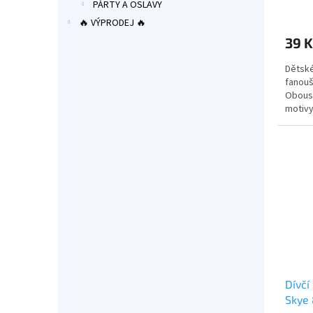
PÁRTY A OSLAVY
Průmě
hodno
🔥 VÝPRODEJ 🔥
produ
39 K
je
5,0
Dětské
z
fanouš
5
Obous
hvězdi
motivy
Oficiá
s mot
Dívčí
Skye 