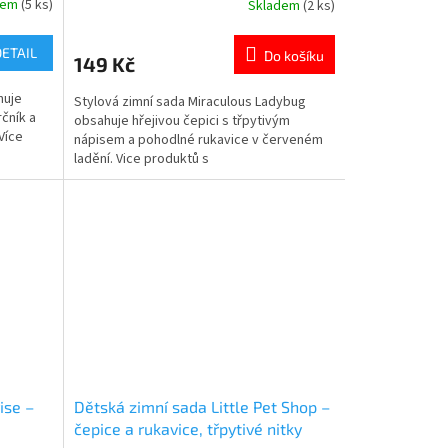
dem
(5 ks)
Skladem
(2 ks)
Průměrné
hodnocení
produktu
DETAIL
Do košíku
149 Kč
je
5,0
huje
Stylová zimní sada Miraculous Ladybug
z
čník a
obsahuje hřejivou čepici s třpytivým
5
Více
nápisem a pohodlné rukavice v červeném
hvězdiček.
ladění. Vice produktů s
motivem 👉 KOUZELNÉ BERUŠKY
ise –
Dětská zimní sada Little Pet Shop –
čepice a rukavice, třpytivé nitky