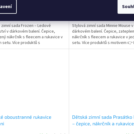
cení
hodnocení
avení
Souh
ktu
produktu
Do košíku
Do
 Kč
299 Kč
je
5,0
 zimní sada Frozen – Ledové
Stylová zimní sada Minnie Mouse v
z
ství v dárkovém balení. Čepice,
dárkovém balení. Čepice, zateple
5
ený nákrčník s fleecem a rukavice v
nákrčník s fleecem a rukavice v j
ček.
hvězdiček.
 setu. Více produktů s
setu. Více produktů s motivem 👉
em 👉 FROZEN
é oboustranné rukavice
Dětská zimní sada Prasátko
ni
– čepice, nákrčník a rukavice