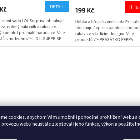
ktu
produktu
DETAIL
Do
 Kč
199 Kč
je
5,0
á zimní sada LOL Surprise obsahuje
Hebká a hřejivá zimní sada Prasát
z
, zateplený nákrčník a rukavice.
obsahuje čepici s bambulí a pohod
5
ý komplet pro malé parádnice. Více
rukavice v ladícím designu. Více
ček.
hvězdiček.
tů s motivem 👉 L.O.L. SURPRISE
produktů 👉 PRASÁTKO PEPPA
me cookies, abychom Vám umožnili pohodlné prohlížení webu a d
á zimní sada Frozen – Ledové
Dětská zimní sada Minnie M
 provozu webu neustále zlepšovali jeho funkce, výkon a použiteln
vství (čepice, nákrčník a
čepice, nákrčník a rukavice
ice, dárkové balení)
(dárkové balení)
Skladem
(3 ks)
Sklad
rné
Průměrné