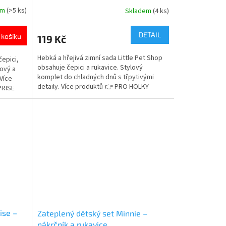
em
(>5 ks)
Skladem
(4 ks)
Průměrné
hodnocení
produktu
DETAIL
 košíku
119 Kč
je
5,0
Hebká a hřejivá zimní sada Little Pet Shop
čepici,
z
obsahuje čepici a rukavice. Stylový
lový a
5
komplet do chladných dnů s třpytivými
Více
hvězdiček.
detaily. Více produktů 👉 PRO HOLKY
RPRISE
ise –
Zateplený dětský set Minnie –
nákrčník a rukavice