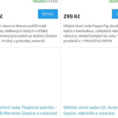
Skladem
(>5 ks)
Skla
rné
Průměrné
cení
hodnocení
ktu
produktu
DETAIL
č
299 Kč
je
4,8
 rukavice Mimoni potěší malé
Hřejivá zimní sada Peppa Pig obsa
z
ky oblíbených žlutých rošťáků.
kulich s bambulkou, zateplený nákr
5
tranné provedení se dvěma různými
rukavice. Ideální komplet do zimy. 
ček.
hvězdiček.
. Pružný a pohodlný materiál.
produktů 👉 PRASÁTKO PEPPA
lní licence Mimoni. 👉 Více produktů
ivem Mimoni
 zimní sada Tlapková patrola –
Dětská zimní sada LOL Surpr
& Marshall (čepice a rukavice)
čepice, nákrčník a rukavice