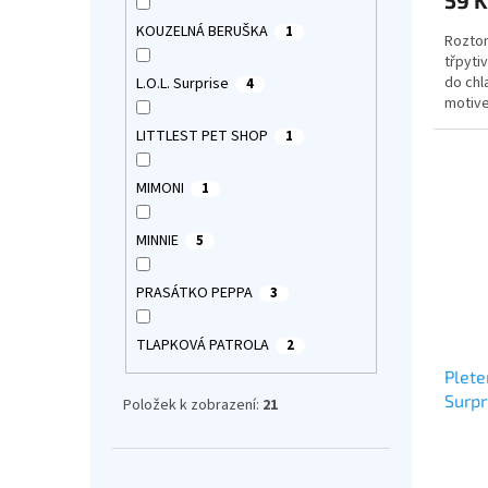
je
5,0
KOUZELNÁ BERUŠKA
1
Roztom
z
třpytiv
5
do chl
L.O.L. Surprise
4
hvězdi
motiv
LITTLEST PET SHOP
1
MIMONI
1
MINNIE
5
PRASÁTKO PEPPA
3
TLAPKOVÁ PATROLA
2
Plete
Surpr
Položek k zobrazení:
21
Průmě
hodno
Přeskočit