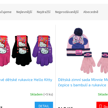
učujeme
Nejlevnější
Nejdražší
Nejprodávanější
Abecedně
ivé dětské rukavice Hello Kitty
Dětská zimní sada Minnie M
čepice s bambulí a rukavice
Skladem
(>5 ks)
Sklad
rné
Průměrné
cení
hodnocení
ktu
produktu
DETAIL
Do
č