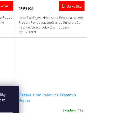
produktu
 košíku
Do košíku
199 Kč
je
4,8
ko Peppa
Hebká a hřejivá zimní sada čepice a rukavic
z
lné
Frozen. Pohodlná, teplá a ideální pro děti
5
na zimu. Více produktů s motivem
hvězdiček.
👉 FROZEN
íky
ouse –
Dětské zimní rukavice Prasátko
ost.
Peppa
em
(>5 ks)
Skladem
(4 ks)
Průměrné