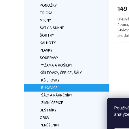
produ
PONOŽKY
149
je
TRIČKA
5,0
Hřejiv
z
MIKINY
čepici
5
ŠATY A SUKNĚ
Stylov
hvězdi
ŠORTKY
produk
KALHOTY
PLAVKY
SOUPRAVY
PYŽAMA A KOŠILKY
KŠILTOVKY, ČEPICE, ŠÁLY
KŠILTOVKY
RUKAVICE
ŠÁLY A NÁKRČNÍKY
ZIMNÍ ČEPICE
Používá
Dětsk
DEŠTNÍKY
analýze
králo
OBUV
rukav
PENĚŽENKY
Průmě