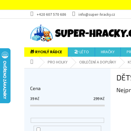
Přejít
na
obsah
+420 607 570 686
info@super-hracky.cz
🎁 RYCHLÝ RÁDCE
🏖️ LÉTO
HRAČKY
P
Domů
PRO HOLKY
OBLEČENÍ A DOPLŇKY
K
P
DĚT
o
s
Cena
Nejpr
t
r
39
Kč
299
Kč
a
n
n
í
p