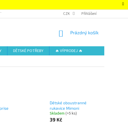
TAKTY
OBCHODNÍ PODMÍNKY – SUPER-HRACKY.CZ
CZK
Přihlášení
ZÁSADY OCHRAN
NÁKUPNÍ
Prázdný košík
KOŠÍK
Y
DĚTSKÉ POTŘEBY
🔥 VÝPRODEJ 🔥
Dětské oboustranné
prise
rukavice Mimoni
Skladem
(>5 ks)
39 Kč