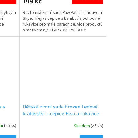
149 Kč
je
5,0
třpytivým
Roztomilá zimní sada Paw Patrol s motivem
z
né
Skye. Hřejivá čepice s bambulí a pohodlné
5
íce
rukavice pro malé parádnice. Více produktů
hvězdiček.
s motivem 👉 TLAPKOVÉ PATROLY
e s
Dětská zimní sada Frozen Ledové
království – čepice Elsa a rukavice
em
(>5 ks)
Skladem
(>5 ks)
Průměrné
hodnocení