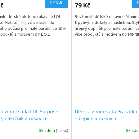
ktu
produktu
DETAIL
Kč
79 Kč
je
5,0
ilé dětské pletené rukavice LOL
Roztomilé dětské rukavice Minnie 
z
se. Hebké, hřejivé a ideální do
třpytivými detaily a mašličkou. Sty
5
ého počasí pro malé parádnice 🎀❄️
hřejivý doplněk pro malé parádnic
ček.
hvězdiček.
roduktů s motivem 👉 L.O.L.
Více produktů s motivem 👉 MINN
ISE
á zimní sada LOL Surprise –
Dětská zimní sada Prasátko
e, nákrčník a rukavice
– čepice a rukavice
Skladem
(>5 ks)
Sklad
rné
Průměrné
cení
hodnocení