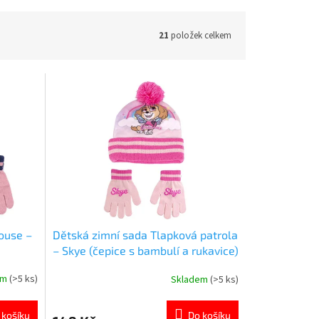
21
položek celkem
ouse –
Dětská zimní sada Tlapková patrola
– Skye (čepice s bambulí a rukavice)
em
(>5 ks)
Skladem
(>5 ks)
Průměrné
hodnocení
produktu
 košíku
Do košíku