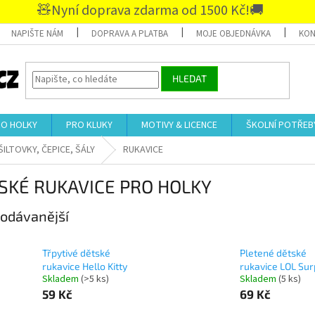
🧸Nyní doprava zdarma od 1500 Kč!🚚
NAPIŠTE NÁM
DOPRAVA A PLATBA
MOJE OBJEDNÁVKA
KON
HLEDAT
RO HOLKY
PRO KLUKY
MOTIVY & LICENCE
ŠKOLNÍ POTŘEB
ŠILTOVKY, ČEPICE, ŠÁLY
RUKAVICE
SKÉ RUKAVICE PRO HOLKY
odávanější
Třpytivé dětské
Pletené dětské
rukavice Hello Kitty
rukavice LOL Sur
Skladem
(>5 ks)
Skladem
(5 ks)
59 Kč
69 Kč