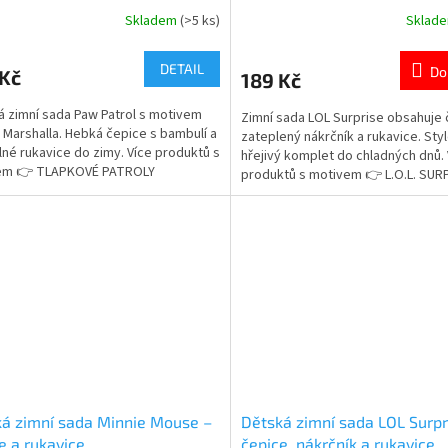
Skladem
(>5 ks)
Sklad
rné
Průměrné
cení
hodnocení
ktu
produktu
DETAIL
Do
 Kč
189 Kč
je
4,8
á zimní sada Paw Patrol s motivem
Zimní sada LOL Surprise obsahuje 
z
 Marshalla. Hebká čepice s bambulí a
zateplený nákrčník a rukavice. Sty
5
né rukavice do zimy. Více produktů s
hřejivý komplet do chladných dnů. 
ček.
hvězdiček.
em 👉 TLAPKOVÉ PATROLY
produktů s motivem 👉 L.O.L. SU
á zimní sada Minnie Mouse –
Dětská zimní sada LOL Surpr
e a rukavice
čepice, nákrčník a rukavice