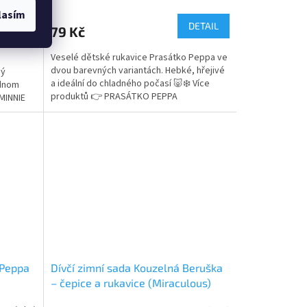
hodnocení
lasím
produktu
DETAIL
 košíku
79 Kč
je
5,0
Veselé dětské rukavice Prasátko Peppa ve
z
dvou barevných variantách. Hebké, hřejivé
ný
5
a ideální do chladného počasí 🐷❄️ Více
ednom
hvězdiček.
produktů 👉 PRASÁTKO PEPPA
 MINNIE
 Peppa
Dívčí zimní sada Kouzelná Beruška
– čepice a rukavice (Miraculous)