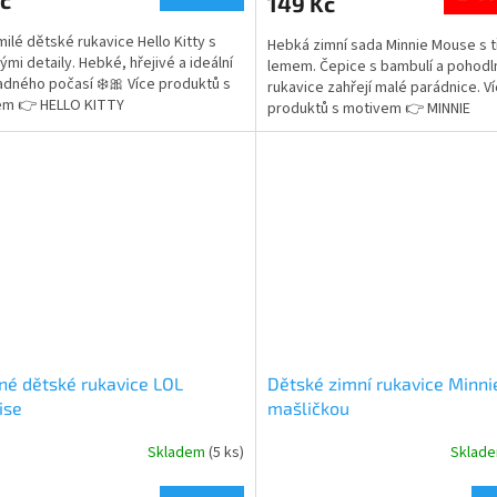
149 Kč
je
5,0
ilé dětské rukavice Hello Kitty s
Hebká zimní sada Minnie Mouse s 
z
ými detaily. Hebké, hřejivé a ideální
lemem. Čepice s bambulí a pohodl
5
adného počasí ❄️🎀 Více produktů s
rukavice zahřejí malé parádnice. V
ček.
hvězdiček.
em 👉 HELLO KITTY
produktů s motivem 👉 MINNIE
né dětské rukavice LOL
Dětské zimní rukavice Minni
ise
mašličkou
Skladem
(5 ks)
Sklad
rné
Průměrné
cení
hodnocení