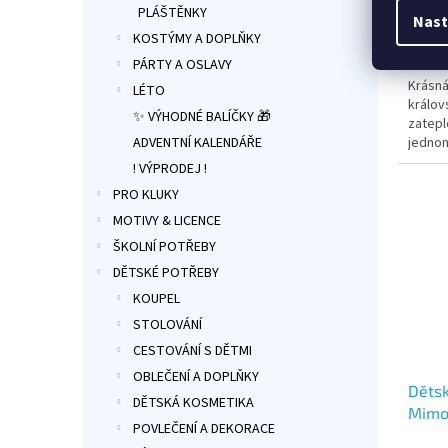
hodno
PLÁŠTĚNKY
Nast
produ
KOSTÝMY A DOPLŇKY
299
je
PÁRTY A OSLAVY
5,0
Krásná
z
LÉTO
králov
5
✨ VÝHODNÉ BALÍČKY 🎁
zatepl
hvězdi
jednom
ADVENTNÍ KALENDÁŘE
motiv
! VÝPRODEJ !
PRO KLUKY
MOTIVY & LICENCE
ŠKOLNÍ POTŘEBY
DĚTSKÉ POTŘEBY
KOUPEL
STOLOVÁNÍ
CESTOVÁNÍ S DĚTMI
OBLEČENÍ A DOPLŇKY
Dětsk
DĚTSKÁ KOSMETIKA
Mimo
POVLEČENÍ A DEKORACE