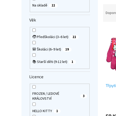
a
Na skladě
21
Ř
n
a
Dopor
e
z
Věk
l
e
V
n
ý
í
🧒 Předškoláci (3–6 let)
21
p
p
i
r
🎒 Školáci (6–9 let)
19
s
o
p
d
📚 Starší děti (9-12 let)
1
r
u
o
k
d
t
Licence
u
ů
Třpyt
k
t
FROZEN / LEDOVÉ
3
ů
KRÁLOVSTVÍ
Průmě
hodno
HELLO KITTY
1
produ
59 K