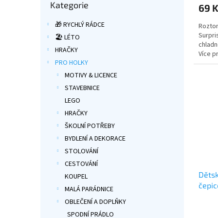
produ
Kategorie
kategorie
69 
je
5,0
🎁 RYCHLÝ RÁDCE
Roztom
z
Surpri
5
🏖️ LÉTO
chladn
hvězdi
HRAČKY
Více p
PRO HOLKY
SURPR
MOTIVY & LICENCE
STAVEBNICE
LEGO
HRAČKY
ŠKOLNÍ POTŘEBY
BYDLENÍ A DEKORACE
STOLOVÁNÍ
CESTOVÁNÍ
Dětsk
KOUPEL
čepic
MALÁ PARÁDNICE
OBLEČENÍ A DOPLŇKY
Průmě
SPODNÍ PRÁDLO
hodno