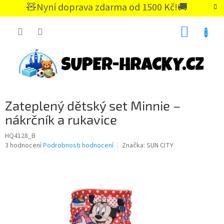
Přejít
🧸Nyní doprava zdarma od 1500 Kč!🚚
na
CZK
obsah
NÁKUP
KOŠÍK
Zateplený dětský set Minnie –
nákrčník a rukavice
HQ4128_B
Průměrné
3 hodnocení
Podrobnosti hodnocení
Značka:
SUN CITY
hodnocení
produktu
je
5,0
z
5
hvězdiček.