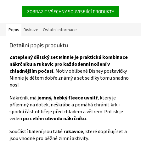
ZOBRAZIT VŠECHNY SOUVISEJÍCÍ PRODUKTY
Popis
Diskuze
Ostatní informace
Detailní popis produktu
Zateplený dětský set Minnie je praktická kombinace
nákrčníku a rukavic pro každodenní nošení v
chladnějším počasí.
Motiv oblíbené Disney postavičky
Minnie je dětem dobře známý a set se díky tomu snadno
nosí.
Nákrčník má
jemný, hebký fleece uvnitř
, který je
příjemný na dotek, neškrábe a pomáhá chránit krk i
spodní část obličeje před chladem a větrem. Potisk je
veden
po celém obvodu nákrčníku
.
Součástí balení jsou také
rukavice
, které doplňují set a
jsou vhodné pro běžné zimní aktivity.