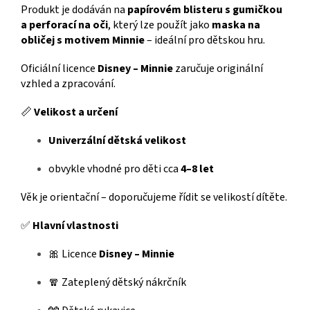
Produkt je dodáván na
papírovém blisteru s gumičkou
a perforací na oči
, který lze použít jako
maska na
obličej s motivem Minnie
– ideální pro dětskou hru.
Oficiální licence
Disney – Minnie
zaručuje originální
vzhled a zpracování.
📏
Velikost a určení
Univerzální dětská velikost
obvykle vhodné pro děti cca
4–8 let
Věk je orientační – doporučujeme řídit se velikostí dítěte.
✅
Hlavní vlastnosti
🎀 Licence
Disney – Minnie
🧣 Zateplený dětský nákrčník