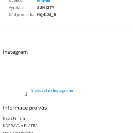
Licence
:
MINNIE
Výrobce
:
SUN CITY
Kód produktu
:
HQ4128_B
Z
á
p
a
Instagram
t
í
Sledovat na Instagramu
Informace pro vás
Napište nám
DOPRAVA A PLATBA