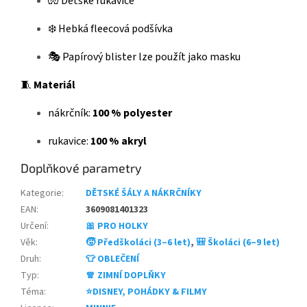
🧤 Dětské rukavice
❄️ Hebká fleecová podšívka
🎭 Papírový blister lze použít jako masku
🧵
Materiál
nákrčník:
100 % polyester
rukavice:
100 % akryl
Doplňkové parametry
Kategorie
:
DĚTSKÉ ŠÁLY A NÁKRČNÍKY
EAN
:
3609081401323
Určení
:
🎀 PRO HOLKY
Věk
:
🧒 Předškoláci (3–6 let)
,
🎒 Školáci (6–9 let)
Druh
:
👕 OBLEČENÍ
Typ
:
🧣 ZIMNÍ DOPLŇKY
Téma
:
⭐DISNEY, POHÁDKY & FILMY