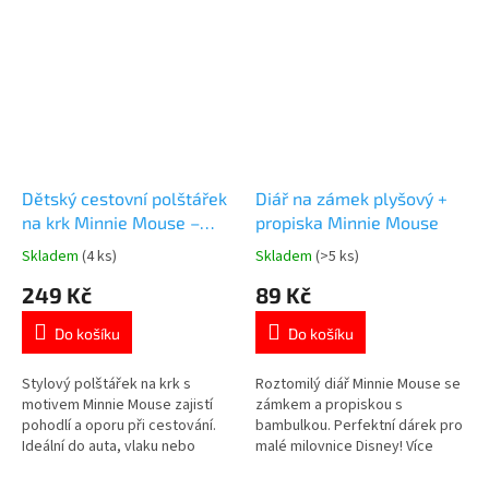
Dětský cestovní polštářek
Diář na zámek plyšový +
na krk Minnie Mouse –
propiska Minnie Mouse
růžový s puntíky | Disney
Skladem
(4 ks)
Skladem
(>5 ks)
Průměrné
Průměrné
licence
hodnocení
hodnocení
249 Kč
89 Kč
produktu
produktu
je
je
Do košíku
Do košíku
5,0
5,0
z
z
5
5
Stylový polštářek na krk s
Roztomilý diář Minnie Mouse se
hvězdiček.
hvězdiček.
motivem Minnie Mouse zajistí
zámkem a propiskou s
pohodlí a oporu při cestování.
bambulkou. Perfektní dárek pro
Ideální do auta, vlaku nebo
malé milovnice Disney! Více
letadla. Prohlédněte si další
produktů s motivem 👉 MINNIE
Minnie Mouse produkty👉 zde