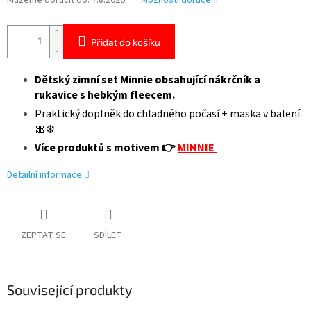
Můžeme doručit do:
7.8.2026
Možnosti doručení
Přidat do košíku
Dětský zimní set Minnie obsahující nákrčník a
rukavice s hebkým fleecem.
Praktický doplněk do chladného počasí + maska v balení
🎀❄️
Více produktů s motivem 👉
MINNIE
Detailní informace
ZEPTAT SE
SDÍLET
Související produkty