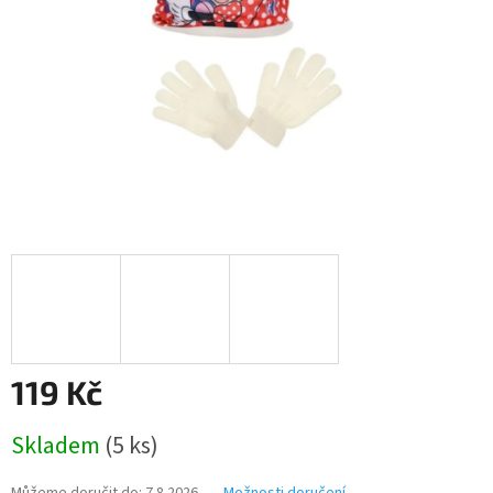
119 Kč
Měrná
Skladem
(5 ks)
cena: