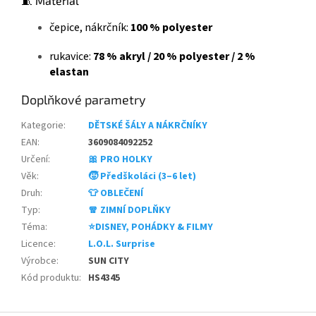
🧵 Materiál
čepice, nákrčník:
100 % polyester
rukavice:
78 % akryl / 20 % polyester / 2 %
elastan
Doplňkové parametry
Kategorie
:
DĚTSKÉ ŠÁLY A NÁKRČNÍKY
EAN
:
3609084092252
Určení
:
🎀 PRO HOLKY
Věk
:
🧒 Předškoláci (3–6 let)
Druh
:
👕 OBLEČENÍ
Typ
:
🧣 ZIMNÍ DOPLŇKY
Téma
:
⭐DISNEY, POHÁDKY & FILMY
Licence
:
L.O.L. Surprise
Výrobce
:
SUN CITY
Kód produktu
:
HS4345