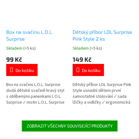
Box na svačinu L.O.L.
Dětský příbor LOL Surprise
Surprise
Pink Style 2 ks
Skladem
(>5 ks)
Skladem
(>5 ks)
Průměrné
Průměrné
hodnocení
hodnocení
99 Kč
149 Kč
produktu
produktu
je
je
Do košíku
Do košíku
4,9
5,0
z
z
5
5
Box na svačinu L.O.L. Surprise
Dětský příbor LOL Surprise Pink
hvězdiček.
hvězdiček.
dodá dětské svačině hravý styl
Style usnadní dětem první
s oblíbenými panenkami L.O.L.
samostatné stolování ✓ sada
Surprise ✓ motiv L.O.L. Surprise
lžičky a vidličky ✓ ergonomická
✓ plast bez BPA – bezpečný pro
rukojeť pro dětské ruce ✓ plast
děti ✓ kompaktní a odolné
bez BPA ✓ oficiální licence L.O.L.
provedení 👉 Více produktů s
Surprise 👉 Více produktů s
motivem L.O.L. Surprise
motivem L.O.L. Surprise
ZOBRAZIT VŠECHNY SOUVISEJÍCÍ PRODUKTY