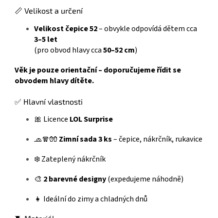
📏 Velikost a určení
Velikost čepice 52
– obvykle odpovídá dětem cca
3–5 let
(pro obvod hlavy cca
50–52 cm
)
Věk je pouze orientační – doporučujeme řídit se
obvodem hlavy dítěte.
✅ Hlavní vlastnosti
🎀 Licence
LOL Surprise
🧢🧣🧤
Zimní sada 3 ks
– čepice, nákrčník, rukavice
❄️ Zateplený nákrčník
🎨
2 barevné designy
(expedujeme náhodně)
👧 Ideální do zimy a chladných dnů