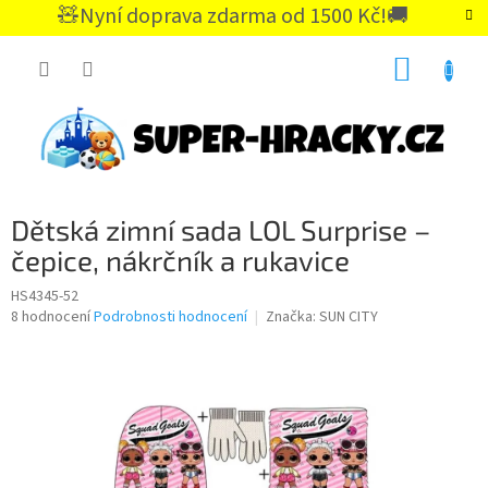
Přejít
🧸Nyní doprava zdarma od 1500 Kč!🚚
na
CZK
obsah
NÁKUP
KOŠÍK
Dětská zimní sada LOL Surprise –
čepice, nákrčník a rukavice
HS4345-52
Průměrné
8 hodnocení
Podrobnosti hodnocení
Značka:
SUN CITY
hodnocení
produktu
je
4,9
z
5
hvězdiček.