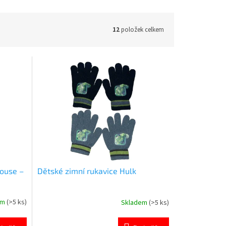
12
položek celkem
ouse –
Dětské zimní rukavice Hulk
em
(>5 ks)
Skladem
(>5 ks)
Průměrné
hodnocení
produktu