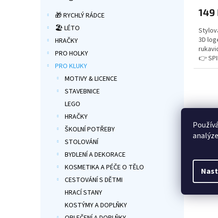
produ
149
je
🎁 RYCHLÝ RÁDCE
5,0
🏖️ LÉTO
Stylov
z
3D log
HRAČKY
5
rukavi
hvězdi
PRO HOLKY
👉 SP
PRO KLUKY
MOTIVY & LICENCE
STAVEBNICE
LEGO
HRAČKY
Používá
ŠKOLNÍ POTŘEBY
analýze
STOLOVÁNÍ
BYDLENÍ A DEKORACE
KOSMETIKA A PÉČE O TĚLO
Nast
Dětsk
CESTOVÁNÍ S DĚTMI
Mimo
HRACÍ STANY
KOSTÝMY A DOPLŇKY
Průmě