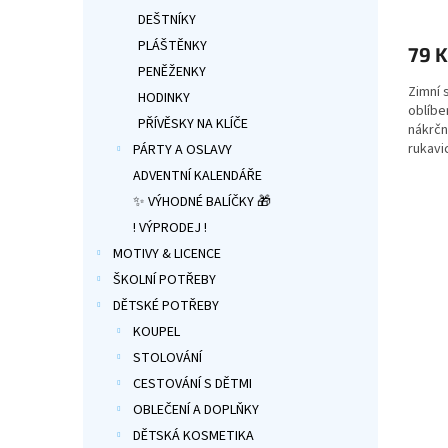
hodno
DEŠTNÍKY
produ
PLÁŠTĚNKY
79 K
je
PENĚŽENKY
5,0
Zimní 
z
HODINKY
oblíbe
5
PŘÍVĚSKY NA KLÍČE
nákrčn
hvězdi
rukavi
PÁRTY A OSLAVY
děti cc
ADVENTNÍ KALENDÁŘE
👉 Víc
✨ VÝHODNÉ BALÍČKY 🎁
Patrol
! VÝPRODEJ !
MOTIVY & LICENCE
ŠKOLNÍ POTŘEBY
DĚTSKÉ POTŘEBY
KOUPEL
STOLOVÁNÍ
CESTOVÁNÍ S DĚTMI
OBLEČENÍ A DOPLŇKY
DĚTSKÁ KOSMETIKA