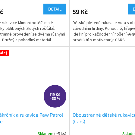
cení
hodnocení
ktu
produktu
DETAIL
č
59 Kč
je
5,0
 rukavice Mimoni potěší malé
Dětské pletené rukavice Auta s ob
z
ky oblíbených žlutých rošťáků.
závodními hrdiny. Pohodlné, hřejiv
5
tranné provedení se dvěma různými
ideální pro každodenní nošení 🚗❄️
ček.
hvězdiček.
. Pružný a pohodlný materiál.
produktů s motivem👉 CARS
lní licence Mimoni. 👉 Více produktů
ivem Mimoni
odej
119 Kč
–33 %
ákrčník a rukavice Paw Patrol
Oboustranné dětské rukavic
ce
(Cars)
Skladem
(>5 ks)
Sklad
rné
Průměrné