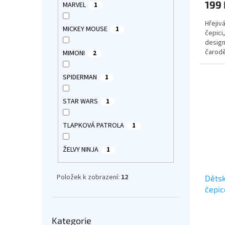
199 
MARVEL
1
je
5,0
Hřejiv
z
MICKEY MOUSE
1
čepici
5
design
hvězdi
čarodě
MIMONI
2
motiv
SPIDERMAN
1
STAR WARS
1
TLAPKOVÁ PATROLA
1
ŽELVY NINJA
1
Položek k zobrazení:
12
Dětsk
čepic
Průmě
Přeskočit
Kategorie
hodno
kategorie