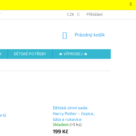
TAKTY
OBCHODNÍ PODMÍNKY – SUPER-HRACKY.CZ
CZK
Přihlášení
ZÁSADY OCHRAN
NÁKUPNÍ
Prázdný košík
KOŠÍK
Y
DĚTSKÉ POTŘEBY
🔥 VÝPRODEJ 🔥
Dětská zimní sada
Harry Potter – čepice,
ars)
šála a rukavice
Skladem
(>5 ks)
199 Kč