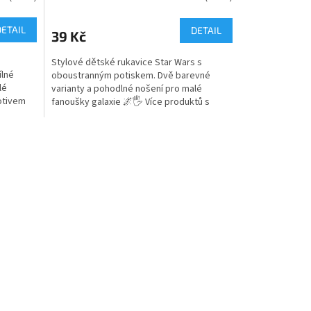
hodnocení
produktu
DETAIL
DETAIL
39 Kč
je
4,9
Stylové dětské rukavice Star Wars s
z
ílné
oboustranným potiskem. Dvě barevné
5
lé
varianty a pohodlné nošení pro malé
hvězdiček.
otivem
fanoušky galaxie 🌌🖐️ Více produktů s
motivem 👉 STAR WARS