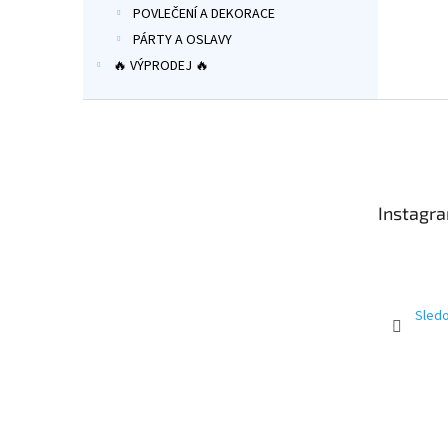
POVLEČENÍ A DEKORACE
PÁRTY A OSLAVY
🔥 VÝPRODEJ 🔥
Z
á
p
a
t
Instagr
í
Sledo