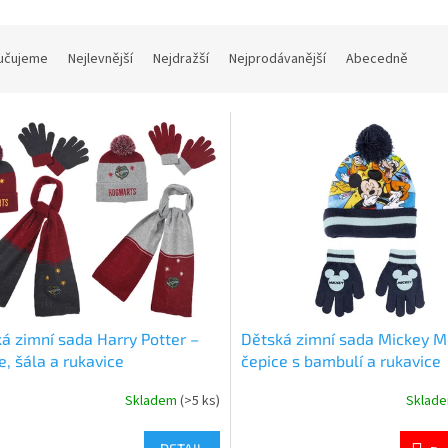
učujeme
Nejlevnější
Nejdražší
Nejprodávanější
Abecedně
á zimní sada Harry Potter –
Dětská zimní sada Mickey M
e, šála a rukavice
čepice s bambulí a rukavice
Skladem
(>5 ks)
Sklad
rné
Průměrné
cení
hodnocení
ktu
produktu