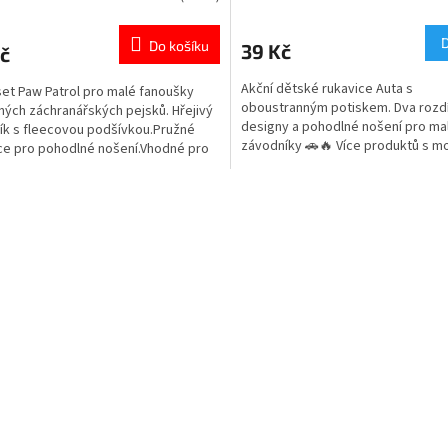
cení
hodnocení
ktu
produktu
Do košíku
39 Kč
č
je
5,0
Akční dětské rukavice Auta s
set Paw Patrol pro malé fanoušky
z
oboustranným potiskem. Dva rozd
ných záchranářských pejsků. Hřejivý
5
designy a pohodlné nošení pro ma
ík s fleecovou podšívkou.Pružné
ček.
hvězdiček.
závodníky 🚗🔥 Více produktů s m
ce pro pohodlné nošení.Vhodné pro
👉 CARS
a 3–8 let.Oficiální licence Paw Patrol.
e produktů s motivem Tlapkové
O
y
v
l
á
d
a
c
í
p
r
v
k
y
v