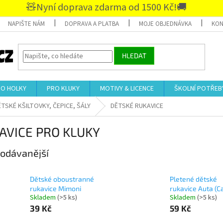
🧸Nyní doprava zdarma od 1500 Kč!🚚
NAPIŠTE NÁM
DOPRAVA A PLATBA
MOJE OBJEDNÁVKA
KON
HLEDAT
RO HOLKY
PRO KLUKY
MOTIVY & LICENCE
ŠKOLNÍ POTŘEB
TSKÉ KŠILTOVKY, ČEPICE, ŠÁLY
DĚTSKÉ RUKAVICE
AVICE PRO KLUKY
odávanější
Dětské oboustranné
Pletené dětské
rukavice Mimoni
rukavice Auta (C
Skladem
(>5 ks)
Skladem
(>5 ks)
39 Kč
59 Kč