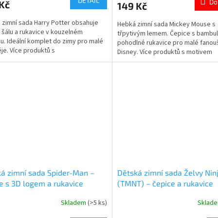
DETAIL
Do
Kč
149 Kč
je
5,0
á zimní sada Harry Potter obsahuje
Hebká zimní sada Mickey Mouse s
z
, šálu a rukavice v kouzelném
třpytivým lemem. Čepice s bambul
5
u. Ideální komplet do zimy pro malé
pohodlné rukavice pro malé fanou
ček.
hvězdiček.
je. Více produktů s
Disney. Více produktů s motivem
em 👉 HARRY POTTER
👉 MICKEY MOUSE
á zimní sada Spider-Man –
Dětská zimní sada Želvy Nin
e s 3D logem a rukavice
(TMNT) – čepice a rukavice
Skladem
(>5 ks)
Sklad
rné
Průměrné
cení
hodnocení