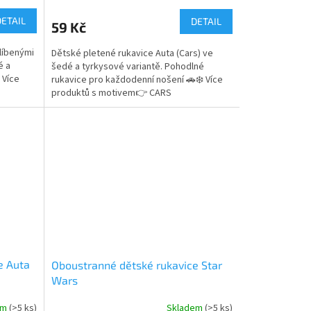
hodnocení
produktu
DETAIL
DETAIL
59 Kč
je
5,0
líbenými
Dětské pletené rukavice Auta (Cars) ve
z
é a
šedé a tyrkysové variantě. Pohodlné
5
 Více
rukavice pro každodenní nošení 🚗❄️ Více
hvězdiček.
produktů s motivem👉 CARS
e Auta
Oboustranné dětské rukavice Star
Wars
em
(>5 ks)
Skladem
(>5 ks)
Průměrné