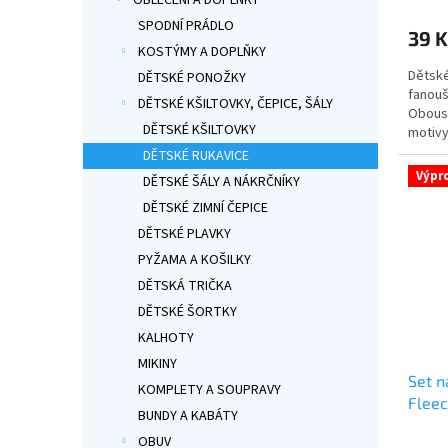
OBLEČENÍ A DOPLŇKY
hodno
produ
SPODNÍ PRÁDLO
39 K
je
KOSTÝMY A DOPLŇKY
5,0
Dětské
DĚTSKÉ PONOŽKY
z
fanouš
5
DĚTSKÉ KŠILTOVKY, ČEPICE, ŠÁLY
Obous
hvězdi
DĚTSKÉ KŠILTOVKY
motivy
Oficiá
DĚTSKÉ RUKAVICE
s mot
Výpr
DĚTSKÉ ŠÁLY A NÁKRČNÍKY
DĚTSKÉ ZIMNÍ ČEPICE
DĚTSKÉ PLAVKY
PYŽAMA A KOŠILKY
DĚTSKÁ TRIČKA
DĚTSKÉ ŠORTKY
KALHOTY
MIKINY
Set n
KOMPLETY A SOUPRAVY
Flee
BUNDY A KABÁTY
OBUV
Průmě