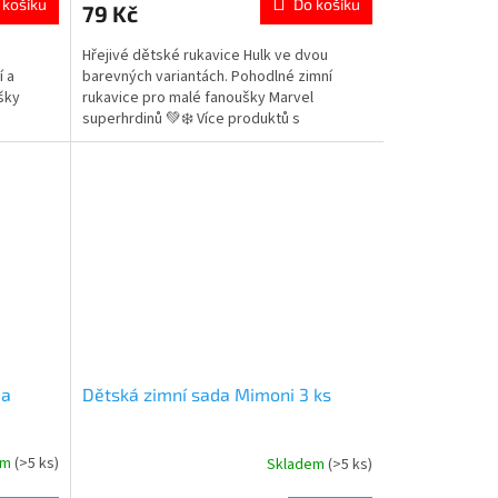
 košíku
Do košíku
79 Kč
je
5,0
Hřejivé dětské rukavice Hulk ve dvou
z
í a
barevných variantách. Pohodlné zimní
5
šky
rukavice pro malé fanoušky Marvel
hvězdiček.
superhrdinů 💚❄️ Více produktů s
motivem 👉 AVENGERS
ja
Dětská zimní sada Mimoni 3 ks
em
(>5 ks)
Skladem
(>5 ks)
Průměrné
hodnocení