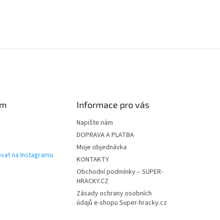
ý
p
i
s
u
am
Informace pro vás
Napište nám
DOPRAVA A PLATBA
Moje objednávka
vat na Instagramu
KONTAKTY
Obchodní podmínky – SUPER-
HRACKY.CZ
Zásady ochrany osobních
údajů e-shopu Super-hracky.cz