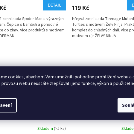
ktu
produktu
DETAIL
 Kč
119 Kč
je
5,0
á zimní sada Spider-Man s výrazným
Hřejivá zimní sada Teenage Mutant
z
em. Čepice s bambulí a pohodlné
Turtles s motivem Želv Ninja. Prak
5
ce do zimy. Více produktů s motivem
komplet do chladných dnů. Více pr
ček.
hvězdiček.
IDERMAN
motivem 👉 ŽELVY NINJA
me cookies, abychom Vám umožnili pohodlné prohlížení webu a d
 provozu webu neustále zlepšovali jeho funkce, výkon a použiteln
avení
Souh
é oboustranné rukavice
Pletené dětské rukavice Aut
ni
Skladem
(>5 ks)
Sklad
rné
Průměrné