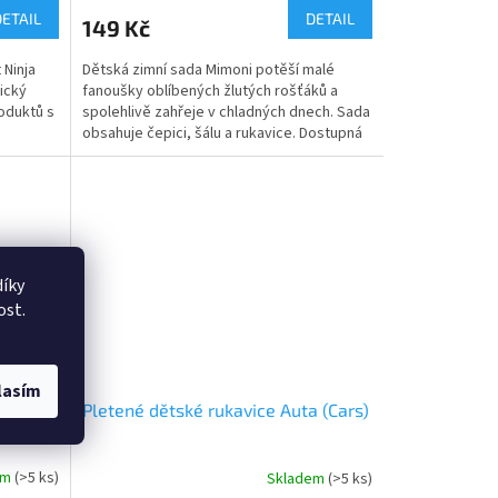
produktu
DETAIL
DETAIL
149 Kč
je
5,0
 Ninja
Dětská zimní sada Mimoni potěší malé
z
tický
fanoušky oblíbených žlutých rošťáků a
5
oduktů s
spolehlivě zahřeje v chladných dnech. Sada
hvězdiček.
obsahuje čepici, šálu a rukavice. Dostupná
ve velikostech 52 a 54 cm. Oficiální licence
Mimoni. 👉 Více produktů s motivem
Mimoni
íky
ost.
lasím
a
Pletené dětské rukavice Auta (Cars)
em
(>5 ks)
Skladem
(>5 ks)
Průměrné