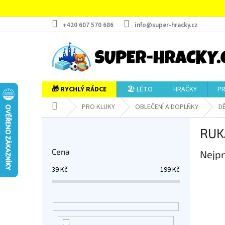
Přejít
na
obsah
+420 607 570 686
info@super-hracky.cz
🎁 RYCHLÝ RÁDCE
🏖️ LÉTO
HRAČKY
P
Domů
PRO KLUKY
OBLEČENÍ A DOPLŇKY
DĚ
P
RUK
o
s
Cena
Nejpr
t
r
39
Kč
199
Kč
a
n
n
í
p