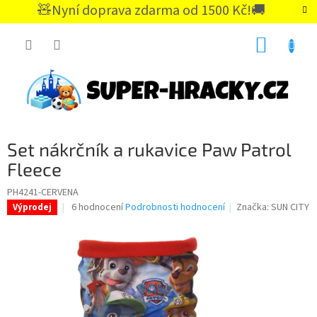
Přejít
🧸Nyní doprava zdarma od 1500 Kč!🚚
na
CZK
obsah
NÁKUP
KOŠÍK
Set nákrčník a rukavice Paw Patrol
Fleece
PH4241-CERVENA
Průměrné
6 hodnocení
Podrobnosti hodnocení
Značka:
SUN CITY
Výprodej
hodnocení
produktu
je
5,0
z
5
hvězdiček.