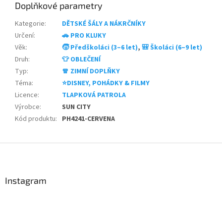
Doplňkové parametry
Kategorie
:
DĚTSKÉ ŠÁLY A NÁKRČNÍKY
Určení
:
🚗 PRO KLUKY
Věk
:
🧒 Předškoláci (3–6 let)
,
🎒 Školáci (6–9 let)
Druh
:
👕 OBLEČENÍ
Typ
:
🧣 ZIMNÍ DOPLŇKY
Téma
:
⭐DISNEY, POHÁDKY & FILMY
Licence
:
TLAPKOVÁ PATROLA
Výrobce
:
SUN CITY
Kód produktu
:
PH4241-CERVENA
Z
á
p
a
Instagram
t
í