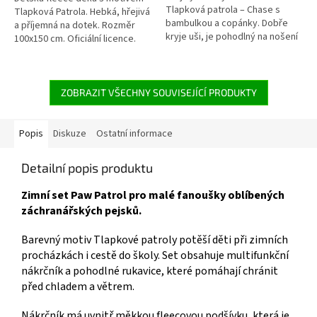
Tlapková patrola – Chase s
hvězdiček.
hvězdiček.
Tlapková Patrola. Hebká, hřejivá
bambulkou a copánky. Dobře
a příjemná na dotek. Rozměr
kryje uši, je pohodlný na nošení
100x150 cm. Oficiální licence.
a ideální do zimního počasí. ❄️🐾
Více produktů s motivem
Více produktů s motivem
👉 TLAPKOVÉ PATROLY
👉 TLAPKOVÉ PATROLY
ZOBRAZIT VŠECHNY SOUVISEJÍCÍ PRODUKTY
Popis
Diskuze
Ostatní informace
Detailní popis produktu
Zimní set Paw Patrol pro malé fanoušky oblíbených
záchranářských pejsků.
Barevný motiv Tlapkové patroly potěší děti při zimních
procházkách i cestě do školy. Set obsahuje multifunkční
nákrčník a pohodlné rukavice, které pomáhají chránit
před chladem a větrem.
Nákrčník má uvnitř měkkou fleecovou podšívku, která je