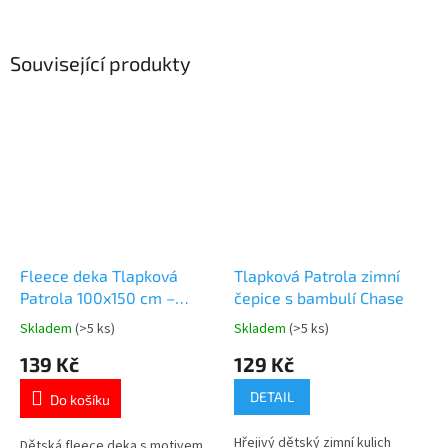
Související produkty
Fleece deka Tlapková
Tlapková Patrola zimní
Patrola 100x150 cm –
čepice s bambulí Chase
hebká a hřejivá
Skladem
(>5 ks)
Skladem
(>5 ks)
Průměrné
Průměrné
hodnocení
hodnocení
139 Kč
129 Kč
produktu
produktu
je
je
DETAIL
Do košíku
5,0
4,7
z
z
Hřejivý dětský zimní kulich
5
5
Dětská fleece deka s motivem