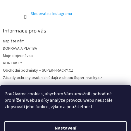
Sledovat na Instagramu
Informace pro vás
Napište nám
DOPRAVA A PLATBA
Moje objednávka
KONTAKTY
Obchodní podmínky – SUPER-HRACKY.CZ
Zásady ochrany osobních údajů e-shopu Super-hracky.cz
Používáme cookies, abychom Vám umožnili pohodlné
prohlížení webu a díky analýze provozu webu neustále
Instagram
zlepšovali jeho funkce, výkon a použitelnost.
Nastavení
Vytvořil Shoptet