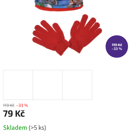
119 Kč
–33 %
119 Kč
–33 %
79 Kč
Měrná
Skladem
(>5 ks)
cena: