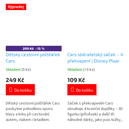
Výprodej
299 Kč
–16 %
Dětský cestovní polštářek
Cars sběratelský sáček – 4
Cars
překvapení | Disney Pixar
Skladem
(5 ks)
Skladem
(>5 ks)
Průměrné
Průměrné
hodnocení
hodnocení
249 Kč
109 Kč
produktu
produktu
je
je
Do košíku
Do košíku
4,7
5,0
z
z
5
5
Dětský cestovní polštářek Cars
Sáček s překvapením Cars
hvězdiček.
hvězdiček.
poskytne pohodlnou oporu
obsahuje 4 licenční doplňky – 3D
hlavy a krku při cestování
figurku (přívěsek) a další tři
autem, vlakem i letadlem.
náhodné dárky, jako jsou tužky,
Ergonomický tvar pro větší
guma, odznak nebo karabinka.