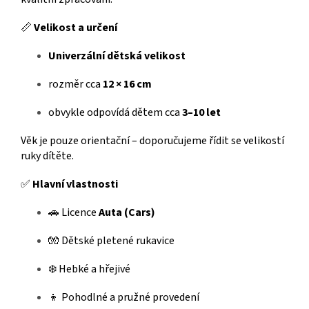
📏
Velikost a určení
Univerzální dětská velikost
rozměr cca
12 × 16 cm
obvykle odpovídá dětem cca
3–10 let
Věk je pouze orientační – doporučujeme řídit se velikostí
ruky dítěte.
✅
Hlavní vlastnosti
🚗 Licence
Auta (Cars)
🧤 Dětské pletené rukavice
❄️ Hebké a hřejivé
👦 Pohodlné a pružné provedení