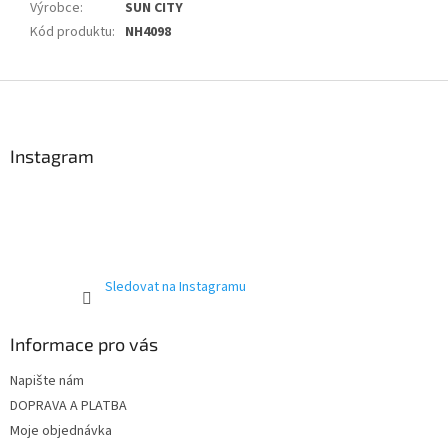
Výrobce
:
SUN CITY
Kód produktu
:
NH4098
Z
á
p
a
Instagram
t
í
Sledovat na Instagramu
Informace pro vás
Napište nám
DOPRAVA A PLATBA
Moje objednávka