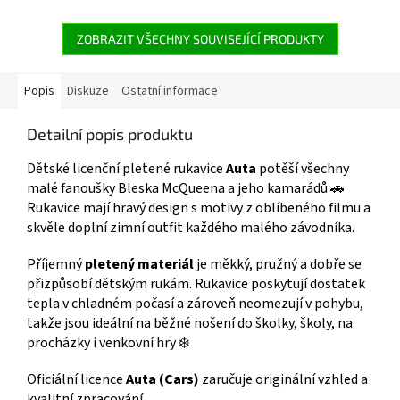
pohodlí. Měkký povrch a lehká
Více produktů s motivem 👉
výplň. Oficiální licence Disney
CARS
Pixar Cars. 👉 Více produktů s
ZOBRAZIT VŠECHNY SOUVISEJÍCÍ PRODUKTY
motivem Cars
Popis
Diskuze
Ostatní informace
Detailní popis produktu
Dětské licenční pletené rukavice
Auta
potěší všechny
malé fanoušky Bleska McQueena a jeho kamarádů 🚗
Rukavice mají hravý design s motivy z oblíbeného filmu a
skvěle doplní zimní outfit každého malého závodníka.
Příjemný
pletený materiál
je měkký, pružný a dobře se
přizpůsobí dětským rukám. Rukavice poskytují dostatek
tepla v chladném počasí a zároveň neomezují v pohybu,
takže jsou ideální na běžné nošení do školky, školy, na
procházky i venkovní hry ❄️
Oficiální licence
Auta (Cars)
zaručuje originální vzhled a
kvalitní zpracování.