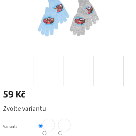
59 Kč
Měrná
Zvolte variantu
cena:
Varianta