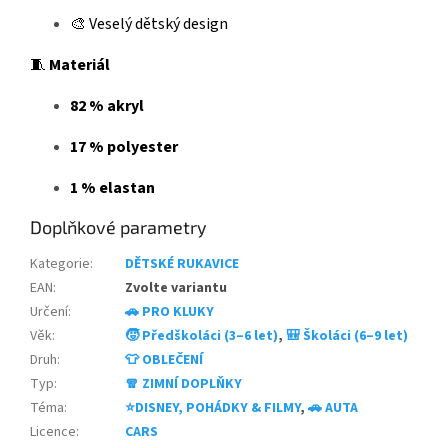
🎨 Veselý dětský design
🧵
Materiál
82 % akryl
17 % polyester
1 % elastan
Doplňkové parametry
Kategorie
:
DĚTSKÉ RUKAVICE
EAN
:
Zvolte variantu
Určení
:
🚗 PRO KLUKY
Věk
:
🧒 Předškoláci (3–6 let)
,
🎒 Školáci (6–9 let)
Druh
:
👕 OBLEČENÍ
Typ
:
🧣 ZIMNÍ DOPLŇKY
Téma
:
⭐DISNEY, POHÁDKY & FILMY
,
🚗 AUTA
Licence
:
CARS