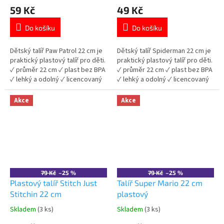
hodnocení
hodnocení
59 Kč
49 Kč
produktu
produktu
je
je
Do košíku
Do košíku
5,0
5,0
z
z
5
5
Dětský talíř Paw Patrol 22 cm je
Dětský talíř Spiderman 22 cm je
hvězdiček.
hvězdiček.
praktický plastový talíř pro děti.
praktický plastový talíř pro děti.
✓ průměr 22 cm ✓ plast bez BPA
✓ průměr 22 cm ✓ plast bez BPA
✓ lehký a odolný ✓ licencovaný
✓ lehký a odolný ✓ licencovaný
motiv Paw Patrol 👉 Více
motiv Spiderman 👉 Více
produktů Paw Patrol
produktů Spiderman
Akce
Akce
79 Kč
–25 %
79 Kč
–25 %
Plastový talíř Stitch Just
Talíř Super Mario 22 cm
Stitchin 22 cm
plastový
Skladem
(3 ks)
Skladem
(3 ks)
Průměrné
Průměrné
hodnocení
hodnocení