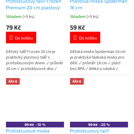
Protiskluzový talíř Frozen
Plastová miska Spiderman
Premium 20 cm plastový
16 cm
Skladem
(>5 ks)
Skladem
(>5 ks)
Průměrné
Průměrné
hodnocení
hodnocení
79 Kč
59 Kč
produktu
produktu
je
je
Do košíku
Do košíku
5,0
5,0
z
z
5
5
Dětský talíř Frozen 20 cm je
Dětská miska Spiderman 16 cm
hvězdiček.
hvězdiček.
praktický plastový talíř s
je praktická hluboká miska pro
protiskluzovým dnem. ✓ průměr
děti. ✓ průměr 16 cm ✓ plast
20 cm ✓ protiskluzové dno ✓
bez BPA ✓ lehká a odolná ✓
plast bez BPA ✓ licencovaný
licencovaný motiv Spiderman
motiv Frozen 👉 Více produktů
👉 Více produktů Spiderman
Akce
Akce
Frozen
99 Kč
–10 %
99 Kč
–20 %
Protiskluzová miska
Protiskluzový talíř