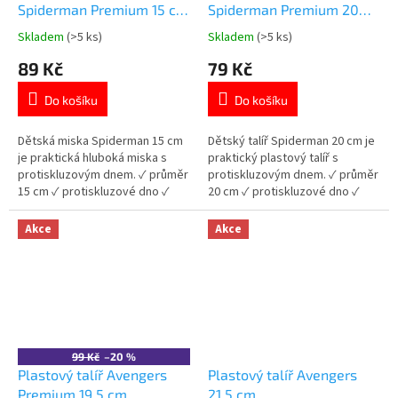
Spiderman Premium 15 cm
Spiderman Premium 20
plastová
cm plastový
Skladem
(>5 ks)
Skladem
(>5 ks)
Průměrné
Průměrné
hodnocení
hodnocení
89 Kč
79 Kč
produktu
produktu
je
je
Do košíku
Do košíku
5,0
5,0
z
z
5
5
Dětská miska Spiderman 15 cm
Dětský talíř Spiderman 20 cm je
hvězdiček.
hvězdiček.
je praktická hluboká miska s
praktický plastový talíř s
protiskluzovým dnem. ✓ průměr
protiskluzovým dnem. ✓ průměr
15 cm ✓ protiskluzové dno ✓
20 cm ✓ protiskluzové dno ✓
plast bez BPA ✓ licencovaný
plast bez BPA ✓ licencovaný
motiv Spiderman 👉 Více
motiv Spiderman 👉 Více
Akce
Akce
produktů Spiderman
produktů Spiderman
99 Kč
–20 %
Plastový talíř Avengers
Plastový talíř Avengers
Premium 19,5 cm
21,5 cm