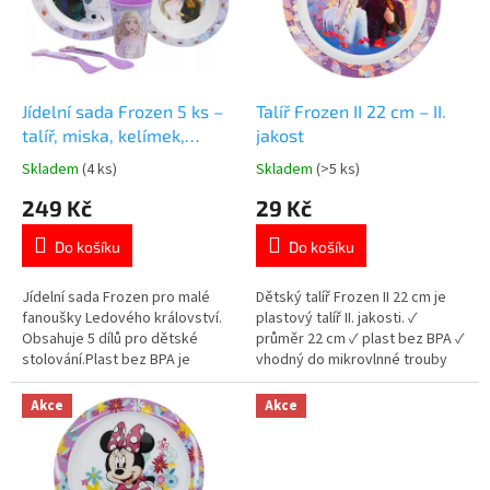
t
s
ů
p
r
o
d
Jídelní sada Frozen 5 ks –
Talíř Frozen II 22 cm – II.
u
talíř, miska, kelímek,
jakost
k
příbory
Skladem
(4 ks)
Skladem
(>5 ks)
Průměrné
Průměrné
t
hodnocení
hodnocení
249 Kč
29 Kč
ů
produktu
produktu
je
je
Do košíku
Do košíku
5,0
5,0
z
z
5
5
Jídelní sada Frozen pro malé
Dětský talíř Frozen II 22 cm je
hvězdiček.
hvězdiček.
fanoušky Ledového království.
plastový talíř II. jakosti. ✓
Obsahuje 5 dílů pro dětské
průměr 22 cm ✓ plast bez BPA ✓
stolování.Plast bez BPA je
vhodný do mikrovlnné trouby
bezpečný pro běžné
👉 Více produktů Frozen
používání.Lehké a odolné
Akce
Akce
provedení.Vhodná do
mikrovlnné trouby. 👉 Více
produktů s motivem Frozen