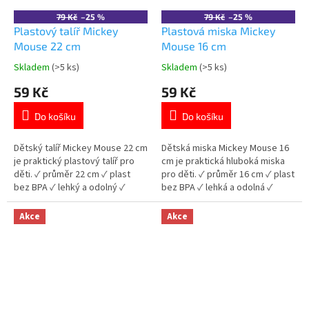
79 Kč
–25 %
79 Kč
–25 %
Plastový talíř Mickey
Plastová miska Mickey
Mouse 22 cm
Mouse 16 cm
Skladem
(>5 ks)
Skladem
(>5 ks)
Průměrné
Průměrné
hodnocení
hodnocení
59 Kč
59 Kč
produktu
produktu
je
je
Do košíku
Do košíku
5,0
5,0
z
z
5
5
Dětský talíř Mickey Mouse 22 cm
Dětská miska Mickey Mouse 16
hvězdiček.
hvězdiček.
je praktický plastový talíř pro
cm je praktická hluboká miska
děti. ✓ průměr 22 cm ✓ plast
pro děti. ✓ průměr 16 cm ✓ plast
bez BPA ✓ lehký a odolný ✓
bez BPA ✓ lehká a odolná ✓
licencovaný motiv Mickey
licencovaný motiv Mickey
Mouse 👉 Více produktů Mickey
Mouse 👉 Více produktů Mickey
Akce
Akce
Mouse
Mouse