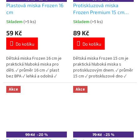
Plastová miska Frozen 16
Protiskluzová miska
cm
Frozen Premium 15 cm
plastová
Skladem
(>5 ks)
Skladem
(>5 ks)
Průměrné
Průměrné
hodnocení
hodnocení
59 Kč
89 Kč
produktu
produktu
je
je
Do košíku
Do košíku
5,0
5,0
z
z
5
5
Dětská miska Frozen 16 cm je
Dětská miska Frozen 15 cm je
hvězdiček.
hvězdiček.
praktická hluboká miska pro
praktická hluboká miska s
děti. ✓ průměr 16 cm ✓ plast
protiskluzovým dnem. ✓ průměr
bez BPA ✓ lehká a odolná ✓
15 cm ✓ protiskluzové dno ✓
licencovaný motiv Frozen 👉
plast bez BPA ✓ licencovaný
Více produktů Frozen
motiv Frozen 👉 Více produktů
Akce
Akce
Frozen
99 Kč
–20 %
79 Kč
–25 %