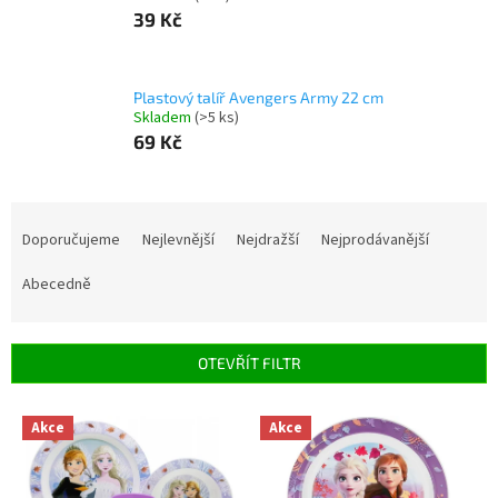
39 Kč
Plastový talíř Avengers Army 22 cm
Skladem
(>5 ks)
69 Kč
Ř
a
Doporučujeme
Nejlevnější
Nejdražší
Nejprodávanější
z
e
Abecedně
n
í
p
OTEVŘÍT FILTR
r
o
V
Akce
Akce
d
ý
u
p
k
i