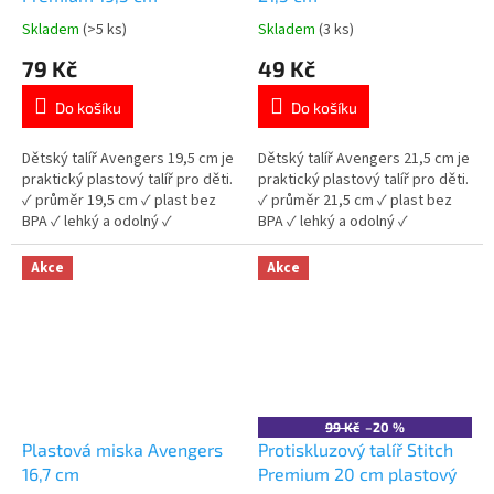
Skladem
(>5 ks)
Skladem
(3 ks)
Průměrné
Průměrné
hodnocení
hodnocení
79 Kč
49 Kč
produktu
produktu
je
je
Do košíku
Do košíku
5,0
5,0
z
z
5
5
Dětský talíř Avengers 19,5 cm je
Dětský talíř Avengers 21,5 cm je
hvězdiček.
hvězdiček.
praktický plastový talíř pro děti.
praktický plastový talíř pro děti.
✓ průměr 19,5 cm ✓ plast bez
✓ průměr 21,5 cm ✓ plast bez
BPA ✓ lehký a odolný ✓
BPA ✓ lehký a odolný ✓
licencovaný motiv Avengers 👉
licencovaný motiv Avengers 👉
Více produktů Avengers
Více produktů Avengers
Akce
Akce
99 Kč
–20 %
Plastová miska Avengers
Protiskluzový talíř Stitch
16,7 cm
Premium 20 cm plastový