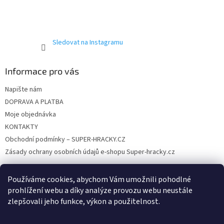
k
y
v
ý
p
Sledovat na Instagramu
i
s
u
Informace pro vás
Napište nám
DOPRAVA A PLATBA
Moje objednávka
KONTAKTY
Obchodní podmínky – SUPER-HRACKY.CZ
Zásady ochrany osobních údajů e-shopu Super-hracky.cz
Používáme cookies, abychom Vám umožnili pohodlné
prohlížení webu a díky analýze provozu webu neustále
Instagram
zlepšovali jeho funkce, výkon a použitelnost.