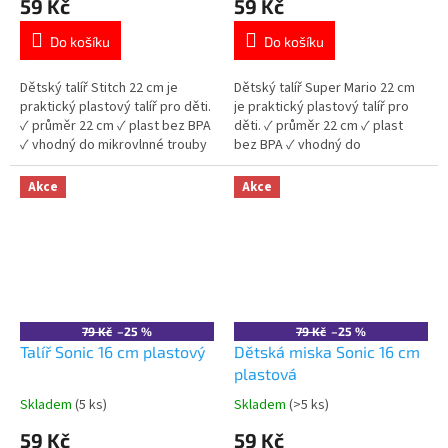
59 Kč
59 Kč
produktu
produktu
je
je
Do košíku
Do košíku
5,0
5,0
z
z
5
5
Dětský talíř Stitch 22 cm je
Dětský talíř Super Mario 22 cm
hvězdiček.
hvězdiček.
praktický plastový talíř pro děti.
je praktický plastový talíř pro
✓ průměr 22 cm ✓ plast bez BPA
děti. ✓ průměr 22 cm ✓ plast
✓ vhodný do mikrovlnné trouby
bez BPA ✓ vhodný do
✓ licencovaný motiv Stitch 👉
mikrovlnné trouby ✓
Více produktů Stitch
licencovaný motiv Super Mario
Akce
Akce
👉 Více produktů Super Mario
79 Kč
–25 %
79 Kč
–25 %
Talíř Sonic 16 cm plastový
Dětská miska Sonic 16 cm
plastová
Skladem
(5 ks)
Skladem
(>5 ks)
Průměrné
Průměrné
hodnocení
hodnocení
59 Kč
59 Kč
produktu
produktu