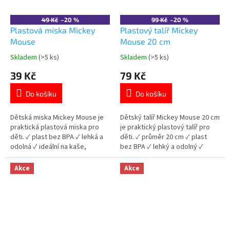
49 Kč
–20 %
99 Kč
–20 %
Plastová miska Mickey
Plastový talíř Mickey
Mouse
Mouse 20 cm
Skladem
(>5 ks)
Skladem
(>5 ks)
Průměrné
Průměrné
hodnocení
hodnocení
39 Kč
79 Kč
produktu
produktu
je
je
Do košíku
Do košíku
5,0
5,0
z
z
5
5
Dětská miska Mickey Mouse je
Dětský talíř Mickey Mouse 20 cm
hvězdiček.
hvězdiček.
praktická plastová miska pro
je praktický plastový talíř pro
děti. ✓ plast bez BPA ✓ lehká a
děti. ✓ průměr 20 cm ✓ plast
odolná ✓ ideální na kaše,
bez BPA ✓ lehký a odolný ✓
cereálie i polévky ✓ licencovaný
licencovaný motiv Mickey
motiv Mickey Mouse 👉 Více
Mouse 👉 Více produktů Mickey
Akce
Akce
produktů Mickey Mouse
Mouse