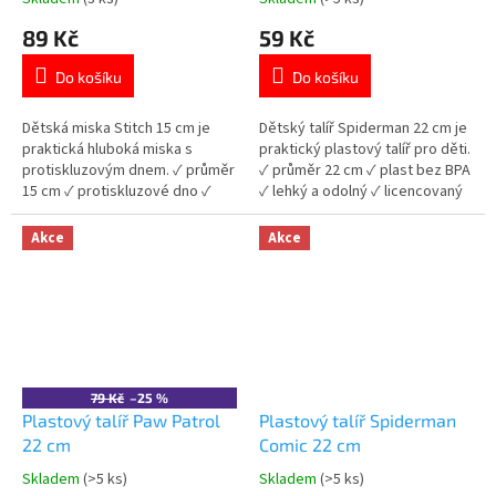
Průměrné
Průměrné
hodnocení
hodnocení
89 Kč
59 Kč
produktu
produktu
je
je
Do košíku
Do košíku
5,0
5,0
z
z
5
5
Dětská miska Stitch 15 cm je
Dětský talíř Spiderman 22 cm je
hvězdiček.
hvězdiček.
praktická hluboká miska s
praktický plastový talíř pro děti.
protiskluzovým dnem. ✓ průměr
✓ průměr 22 cm ✓ plast bez BPA
15 cm ✓ protiskluzové dno ✓
✓ lehký a odolný ✓ licencovaný
plast bez BPA ✓ licencovaný
motiv Spiderman 👉 Více
motiv Stitch 👉 Více produktů
produktů Spiderman
Akce
Akce
Stitch
79 Kč
–25 %
Plastový talíř Paw Patrol
Plastový talíř Spiderman
22 cm
Comic 22 cm
Skladem
(>5 ks)
Skladem
(>5 ks)
Průměrné
Průměrné