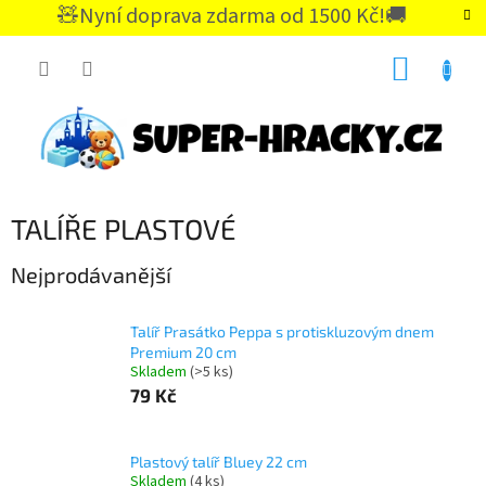
Přejít
🧸Nyní doprava zdarma od 1500 Kč!🚚
na
CZK
obsah
NÁKUP
KOŠÍK
TALÍŘE PLASTOVÉ
Nejprodávanější
Talíř Prasátko Peppa s protiskluzovým dnem
Premium 20 cm
Skladem
(>5 ks)
79 Kč
Plastový talíř Bluey 22 cm
Skladem
(4 ks)