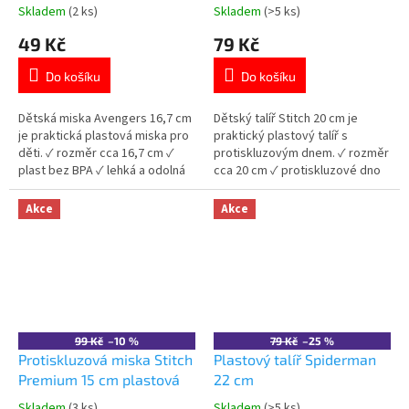
Skladem
(2 ks)
Skladem
(>5 ks)
Průměrné
Průměrné
hodnocení
hodnocení
49 Kč
79 Kč
produktu
produktu
je
je
Do košíku
Do košíku
5,0
5,0
z
z
5
5
Dětská miska Avengers 16,7 cm
Dětský talíř Stitch 20 cm je
hvězdiček.
hvězdiček.
je praktická plastová miska pro
praktický plastový talíř s
děti. ✓ rozměr cca 16,7 cm ✓
protiskluzovým dnem. ✓ rozměr
plast bez BPA ✓ lehká a odolná
cca 20 cm ✓ protiskluzové dno
✓ licencovaný motiv Avengers
✓ plast bez BPA ✓ licencovaný
👉 Více produktů Avengers
motiv Stitch 👉 Více produktů
Akce
Akce
Stitch
99 Kč
–10 %
79 Kč
–25 %
Protiskluzová miska Stitch
Plastový talíř Spiderman
Premium 15 cm plastová
22 cm
Skladem
(3 ks)
Skladem
(>5 ks)