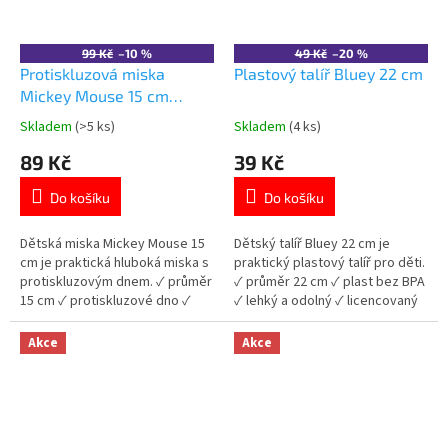
99 Kč
–10 %
49 Kč
–20 %
Protiskluzová miska
Plastový talíř Bluey 22 cm
Mickey Mouse 15 cm
plastová
Skladem
(>5 ks)
Skladem
(4 ks)
Průměrné
Průměrné
hodnocení
hodnocení
89 Kč
39 Kč
produktu
produktu
je
je
Do košíku
Do košíku
5,0
5,0
z
z
5
5
Dětská miska Mickey Mouse 15
Dětský talíř Bluey 22 cm je
hvězdiček.
hvězdiček.
cm je praktická hluboká miska s
praktický plastový talíř pro děti.
protiskluzovým dnem. ✓ průměr
✓ průměr 22 cm ✓ plast bez BPA
15 cm ✓ protiskluzové dno ✓
✓ lehký a odolný ✓ licencovaný
plast bez BPA ✓ licencovaný
motiv Bluey 👉 Více produktů
motiv Mickey Mouse 👉 Více
STOLOVÁNÍ
Akce
Akce
produktů Mickey Mouse