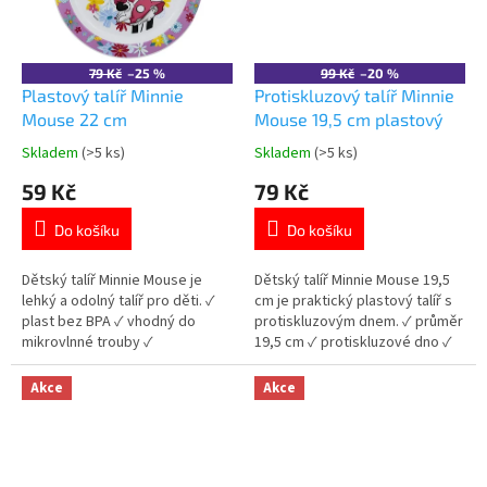
79 Kč
–25 %
99 Kč
–20 %
Plastový talíř Minnie
Protiskluzový talíř Minnie
Mouse 22 cm
Mouse 19,5 cm plastový
Skladem
(>5 ks)
Skladem
(>5 ks)
Průměrné
Průměrné
hodnocení
hodnocení
59 Kč
79 Kč
produktu
produktu
je
je
Do košíku
Do košíku
5,0
5,0
z
z
5
5
Dětský talíř Minnie Mouse je
Dětský talíř Minnie Mouse 19,5
hvězdiček.
hvězdiček.
lehký a odolný talíř pro děti. ✓
cm je praktický plastový talíř s
plast bez BPA ✓ vhodný do
protiskluzovým dnem. ✓ průměr
mikrovlnné trouby ✓
19,5 cm ✓ protiskluzové dno ✓
licencovaný motiv Minnie Mouse
plast bez BPA ✓ licencovaný
👉 Více produktů Minnie Mouse
motiv Minnie Mouse 👉 Více
Akce
Akce
produktů Minnie Mouse