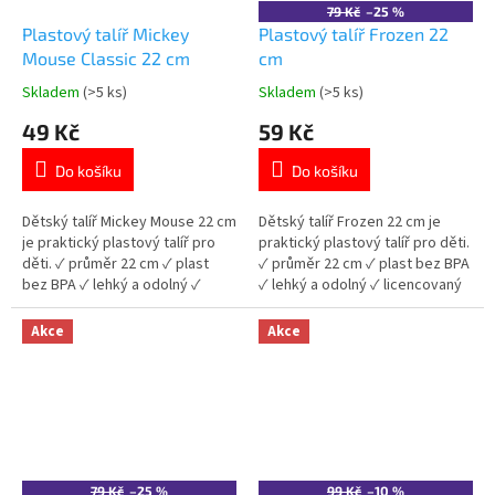
79 Kč
–25 %
Plastový talíř Mickey
Plastový talíř Frozen 22
Mouse Classic 22 cm
cm
Skladem
(>5 ks)
Skladem
(>5 ks)
Průměrné
Průměrné
hodnocení
hodnocení
49 Kč
59 Kč
produktu
produktu
je
je
Do košíku
Do košíku
5,0
5,0
z
z
5
5
Dětský talíř Mickey Mouse 22 cm
Dětský talíř Frozen 22 cm je
hvězdiček.
hvězdiček.
je praktický plastový talíř pro
praktický plastový talíř pro děti.
děti. ✓ průměr 22 cm ✓ plast
✓ průměr 22 cm ✓ plast bez BPA
bez BPA ✓ lehký a odolný ✓
✓ lehký a odolný ✓ licencovaný
licencovaný motiv Mickey
motiv Frozen 👉 Více produktů
Mouse 👉 Více produktů Mickey
Frozen
Akce
Akce
Mouse
79 Kč
–25 %
99 Kč
–10 %