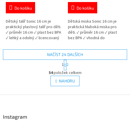
je
je
Do košíku
Do košíku
5,0
5,0
z
z
5
5
Dětský talíř Sonic 16 cm je
Dětská miska Sonic 16 cm je
hvězdiček.
hvězdiček.
praktický plastový talíř pro děti.
praktická hluboká miska pro
✓ průměr 16 cm ✓ plast bez BPA
děti. ✓ průměr 16 cm ✓ plast
✓ lehký a odolný ✓ licencovaný
bez BPA ✓ vhodná do
motiv Sonic 👉 Více produktů
mikrovlnné trouby ✓
Sonic
licencovaný motiv Sonic 👉 Více
produktů Sonic
NAČÍST 24 DALŠÍCH
S
1
2
t
O
r
54
položek celkem
v
á
l
NAHORU
n
á
k
d
o
v
Z
a
á
c
á
n
í
p
í
p
a
Instagram
r
t
v
í