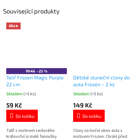
Související produkty
Akce
79 Kč
–25 %
Talíř Frozen Magic Purple
Dětské sluneční clony do
22 cm
auta Frozen – 2 ks
Skladem
(>5 ks)
Skladem
(>5 ks)
Průměrné
Průměrné
hodnocení
hodnocení
59 Kč
149 Kč
produktu
produktu
je
je
Do košíku
Do košíku
5,0
5,0
z
z
5
5
Talíř s motivem Ledového
Clony na boční okno auta s
hvězdiček.
hvězdiček.
království si malé fanoušky
motivem Frozen. Chrání před