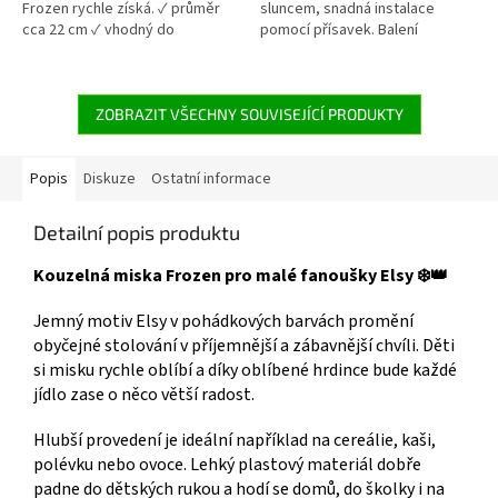
Frozen rychle získá. ✓ průměr
sluncem, snadná instalace
cca 22 cm ✓ vhodný do
pomocí přísavek. Balení
mikrovlnné trouby ✓ plast bez
obsahuje 2 kusy. Prohlédněte si
BPA ✓ oficiální licence Disney
další Frozen produkty👉 zde
Frozen 👉 Více produktů Frozen
ZOBRAZIT VŠECHNY SOUVISEJÍCÍ PRODUKTY
Popis
Diskuze
Ostatní informace
Detailní popis produktu
Kouzelná miska Frozen pro malé fanoušky Elsy ❄️👑
Jemný motiv Elsy v pohádkových barvách promění
obyčejné stolování v příjemnější a zábavnější chvíli. Děti
si misku rychle oblíbí a díky oblíbené hrdince bude každé
jídlo zase o něco větší radost.
Hlubší provedení je ideální například na cereálie, kaši,
polévku nebo ovoce. Lehký plastový materiál dobře
padne do dětských rukou a hodí se domů, do školky i na