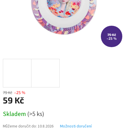
79 Kč
–25 %
79 Kč
–25 %
59 Kč
Měrná
Skladem
(>5 ks)
cena:
Můžeme doručit do:
10.8.2026
Možnosti doručení