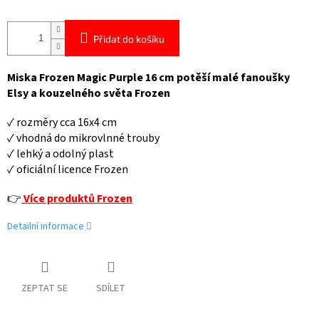
Přidat do košíku
Miska Frozen Magic Purple 16 cm potěší malé fanoušky
Elsy a kouzelného světa Frozen
✓ rozměry cca 16x4 cm
✓ vhodná do mikrovlnné trouby
✓ lehký a odolný plast
✓ oficiální licence Frozen
👉
Více produktů Frozen
Detailní informace
ZEPTAT SE
SDÍLET