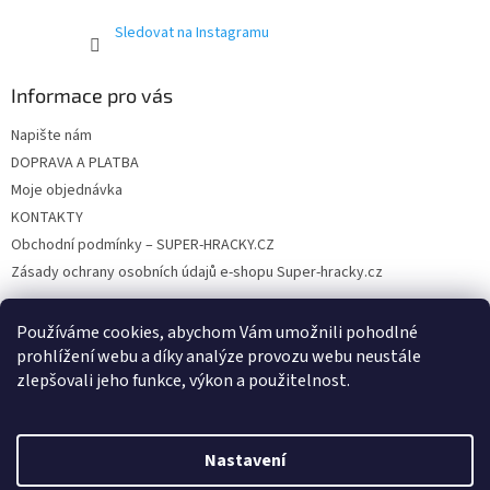
Sledovat na Instagramu
Informace pro vás
Napište nám
DOPRAVA A PLATBA
Moje objednávka
KONTAKTY
Obchodní podmínky – SUPER-HRACKY.CZ
Zásady ochrany osobních údajů e-shopu Super-hracky.cz
Používáme cookies, abychom Vám umožnili pohodlné
prohlížení webu a díky analýze provozu webu neustále
Instagram
zlepšovali jeho funkce, výkon a použitelnost.
Nastavení
Vytvořil Shoptet