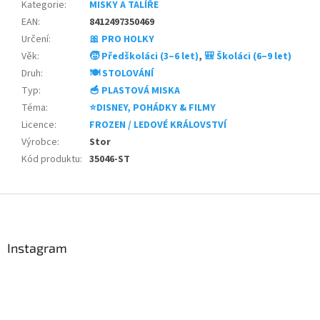
Kategorie
:
MISKY A TALÍŘE
EAN
:
8412497350469
Určení
:
🎀 PRO HOLKY
Věk
:
🧒 Předškoláci (3–6 let)
,
🎒 Školáci (6–9 let)
Druh
:
🍽️ STOLOVÁNÍ
Typ
:
🥣 PLASTOVÁ MISKA
Téma
:
⭐DISNEY, POHÁDKY & FILMY
Licence
:
FROZEN / LEDOVÉ KRÁLOVSTVÍ
Výrobce
:
Stor
Kód produktu
:
35046-ST
Z
á
p
a
Instagram
t
í