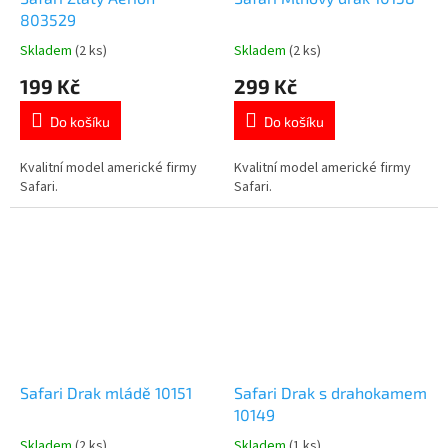
803529
Skladem
(2 ks)
Skladem
(2 ks)
Průměrné
Průměrné
hodnocení
hodnocení
199 Kč
299 Kč
produktu
produktu
je
je
Do košíku
Do košíku
5,0
5,0
z
z
5
5
Kvalitní model americké firmy
Kvalitní model americké firmy
hvězdiček.
hvězdiček.
Safari.
Safari.
Safari Drak mládě 10151
Safari Drak s drahokamem
10149
Skladem
(2 ks)
Skladem
(1 ks)