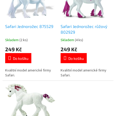
t
s
ů
p
r
o
d
Safari Jednorožec 875529
Safari Jednorožec růžový
u
802929
k
Skladem
(2 ks)
Skladem
(4 ks)
Průměrné
Průměrné
t
hodnocení
hodnocení
249 Kč
249 Kč
ů
produktu
produktu
je
je
Do košíku
Do košíku
5,0
5,0
z
z
5
5
Kvalitní model americké firmy
Kvalitní model americké firmy
hvězdiček.
hvězdiček.
Safari.
Safari.