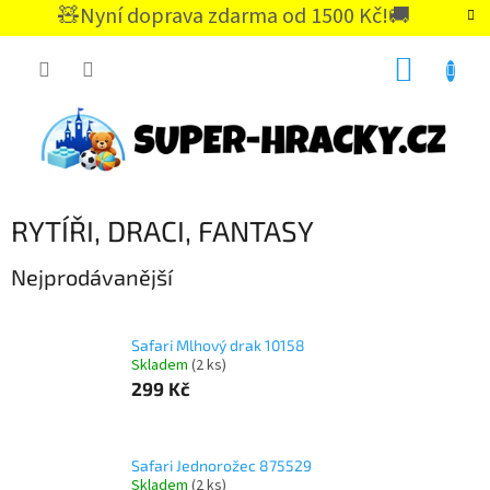
Přejít
🧸Nyní doprava zdarma od 1500 Kč!🚚
na
CZK
obsah
NÁKUP
KOŠÍK
RYTÍŘI, DRACI, FANTASY
Nejprodávanější
Safari Mlhový drak 10158
Skladem
(2 ks)
299 Kč
Safari Jednorožec 875529
Skladem
(2 ks)