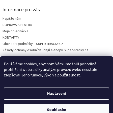
ý
p
Informace pro vás
i
s
Napište nám
u
DOPRAVA A PLATBA
Moje objednávka
KONTAKTY
Obchodní podmínky – SUPER-HRACKY.CZ
Zásady ochrany osobních údajů e-shopu Super-hracky.cz
Používáme cookies, abychom Vám umožnili pohodlné
prohlížení webu a díky analýze provozu webu neustále
Instagram
zlepšovali jeho funkce, výkon a použitelnost.
Nastavení
Vytvořil Shoptet
Souhlasím
Copyright 2026
SUPER-HRACKY.CZ
. Všechna práva vyhrazena.