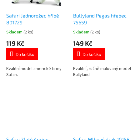
Safari Jednorožec hříbě
Bullyland Pegas hřebec
801729
75659
Skladem
(2 ks)
Skladem
(2 ks)
Průměrné
Průměrné
hodnocení
hodnocení
119 Kč
149 Kč
produktu
produktu
je
je
Do košíku
Do košíku
5,0
5,0
z
z
5
5
Kvalitní model americké firmy
Kvalitní, ručně malovaný model
hvězdiček.
hvězdiček.
Safari.
Bullyland.
Safari Zlatý Aerion
Safari Mlhový drak 10158