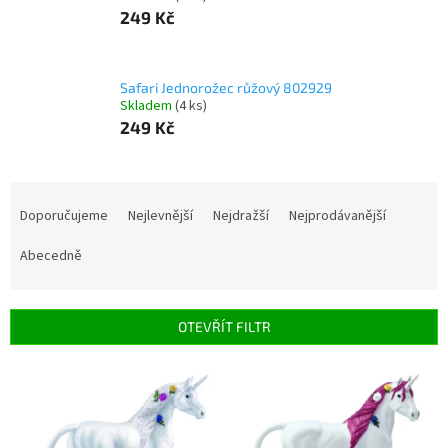
249 Kč
Safari Jednorožec růžový 802929
Skladem
(4 ks)
249 Kč
Ř
a
Doporučujeme
Nejlevnější
Nejdražší
Nejprodávanější
z
e
Abecedně
n
í
p
OTEVŘÍT FILTR
r
o
V
d
ý
u
p
k
i