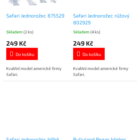
Safari Jednorožec 875529
Safari Jednorožec růžový
802929
Skladem
(2 ks)
Skladem
(4 ks)
Průměrné
Průměrné
hodnocení
hodnocení
249 Kč
249 Kč
produktu
produktu
je
je
Do košíku
Do košíku
5,0
5,0
z
z
5
5
Kvalitní model americké firmy
Kvalitní model americké firmy
hvězdiček.
hvězdiček.
Safari.
Safari.
Safari Jednorožec hříbě
Bullyland Pegas hřebec