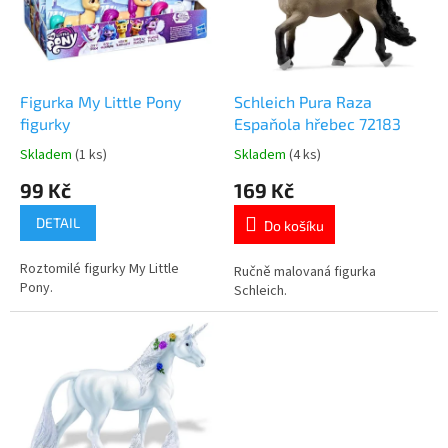
t
s
ů
p
r
o
d
Figurka My Little Pony
Schleich Pura Raza
u
figurky
Espaňola hřebec 72183
k
Skladem
(1 ks)
Skladem
(4 ks)
Průměrné
Průměrné
t
hodnocení
hodnocení
99 Kč
169 Kč
ů
produktu
produktu
je
je
DETAIL
Do košíku
5,0
5,0
z
z
Roztomilé figurky My Little
5
5
Ručně malovaná figurka
Pony.
hvězdiček.
hvězdiček.
Schleich.