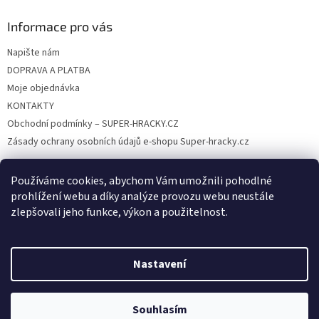
ý
p
Informace pro vás
i
s
Napište nám
u
DOPRAVA A PLATBA
Moje objednávka
KONTAKTY
Obchodní podmínky – SUPER-HRACKY.CZ
Zásady ochrany osobních údajů e-shopu Super-hracky.cz
Používáme cookies, abychom Vám umožnili pohodlné
prohlížení webu a díky analýze provozu webu neustále
Instagram
zlepšovali jeho funkce, výkon a použitelnost.
Nastavení
Vytvořil Shoptet
Souhlasím
Copyright 2026
SUPER-HRACKY.CZ
. Všechna práva vyhrazena.