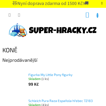
Přejít
🧸Nyní doprava zdarma od 1500 Kč!🚚
na
CZK
obsah
NÁKUP
KOŠÍK
KONĚ
Nejprodávanější
Figurka My Little Pony figurky
Skladem
(1 ks)
99 Kč
Schleich Pura Raza Espaňola hřebec 72183
Skladem
(4 ks)