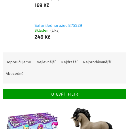
169 Kč
Safari Jednorožec 875529
Skladem
(2 ks)
249 Kč
Ř
a
Doporučujeme
Nejlevnější
Nejdražší
Nejprodávanější
z
e
Abecedně
n
í
p
OTEVŘÍT FILTR
r
o
V
d
ý
u
p
k
i