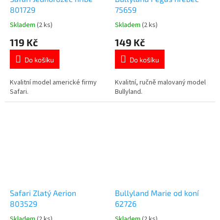
801729
75659
Skladem
(2 ks)
Skladem
(2 ks)
Průměrné
Průměrné
hodnocení
hodnocení
119 Kč
149 Kč
produktu
produktu
je
je
Do košíku
Do košíku
5,0
5,0
z
z
5
5
Kvalitní model americké firmy
Kvalitní, ručně malovaný model
hvězdiček.
hvězdiček.
Safari.
Bullyland.
Safari Zlatý Aerion
Bullyland Marie od koní
803529
62726
Skladem
(2 ks)
Skladem
(2 ks)