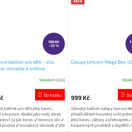
Akce
128 Kč
1
–22 %
vní balíček pro děti – sliz,
Galupy Unicorn Mega Box 12
na, mozaika a svítilna
Skladem
(2 ks)
Skla
rné
Průměrné
cení
hodnocení
ktu
produktu
Do košíku
Do
Kč
999 Kč
je
5,0
ý balíček pro děti plný barev,
Výhodný balíček Galupy Unicorn M
z
í a hravosti. Ideální jako malý dárek
přináší dětem kouzelný svět jedn
5
adost za pár korun. ✔ neonový sliz ✔
plný barev, zábavy a překvapení.✓
ček.
hvězdiček.
 pružina ✔ mozaikový obrázek ✔ LED
koupelových produktů a doplňků ✓
a
efekty do koupele ✓ oblíbený mot