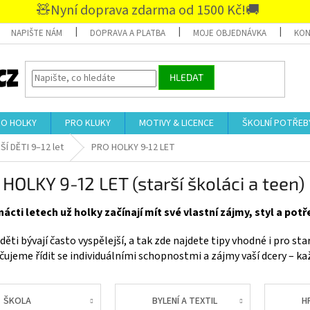
🧸Nyní doprava zdarma od 1500 Kč!🚚
NAPIŠTE NÁM
DOPRAVA A PLATBA
MOJE OBJEDNÁVKA
KON
HLEDAT
RO HOLKY
PRO KLUKY
MOTIVY & LICENCE
ŠKOLNÍ POTŘEB
Í DĚTI 9–12 let
PRO HOLKY 9-12 LET
HOLKY 9-12 LET (starší školáci a teen)
ácti letech už holky začínají mít své vlastní zájmy, styl a potř
děti bývají často vyspělejší, a tak zde najdete tipy vhodné i pro sta
ujeme řídit se individuálními schopnostmi a zájmy vaší dcery – ka
ŠKOLA
BYLENÍ A TEXTIL
H