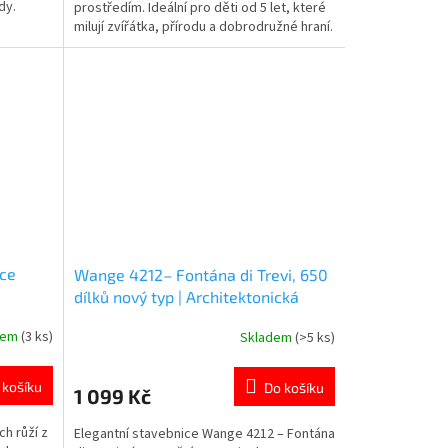
dy.
prostředím. Ideální pro děti od 5 let, které
hvězdiček.
milují zvířátka, přírodu a dobrodružné hraní.
ů s
Více produktů 👉 PRO HOLKY
ice
Wange 4212– Fontána di Trevi, 650
dílků nový typ | Architektonická
stavebnice Řím, Itálie
dem
(3 ks)
Skladem
(>5 ks)
Průměrné
hodnocení
produktu
 košíku
Do košíku
1 099 Kč
je
5,0
ch růží z
Elegantní stavebnice Wange 4212 – Fontána
z