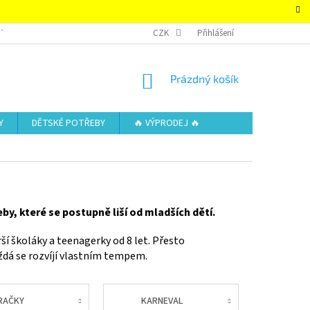
TAKTY
OBCHODNÍ PODMÍNKY – SUPER-HRACKY.CZ
CZK
Přihlášení
ZÁSADY OCHRAN
NÁKUPNÍ
Prázdný košík
KOŠÍK
Y
DĚTSKÉ POTŘEBY
🔥 VÝPRODEJ 🔥
eby, které se postupně liší od mladších dětí.
rší školáky a teenagerky od 8 let. Přesto
ždá se rozvíjí vlastním tempem.
RAČKY
KARNEVAL