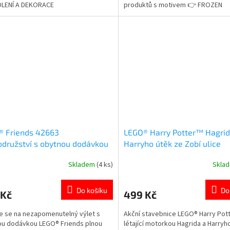
DLENÍ A DEKORACE
produktů s motivem 👉 FROZEN
® Friends 42663
LEGO® Harry Potter™ Hagri
družství s obytnou dodávkou
Harryho útěk ze Zobí ulice
Skladem
(4 ks)
Skla
rné
Průměrné
cení
hodnocení
ktu
produktu
Do košíku
Do
 Kč
499 Kč
je
5,0
e se na nezapomenutelný výlet s
Akční stavebnice LEGO® Harry Pot
z
u dodávkou LEGO® Friends plnou
létající motorkou Hagrida a Harryh
5