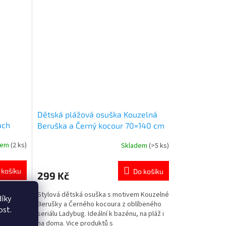
100. Oficiální licence Mimoni. 👉 Více
produktů s motivem Mimoni
Dětská plážová osuška Kouzelná
ach
Beruška a Černý kocour 70×140 cm
dem
(2 ks)
Skladem
(>5 ks)
Průměrné
hodnocení
produktu
 košíku
Do košíku
299 Kč
je
5,0
andlovým
Stylová dětská osuška s motivem Kouzelné
z
íky
 se
Berušky a Černého kocoura z oblíbeného
5
ost.
igurek
seriálu Ladybug. Ideální k bazénu, na pláž i
hvězdiček.
na doma. Vice produktů s