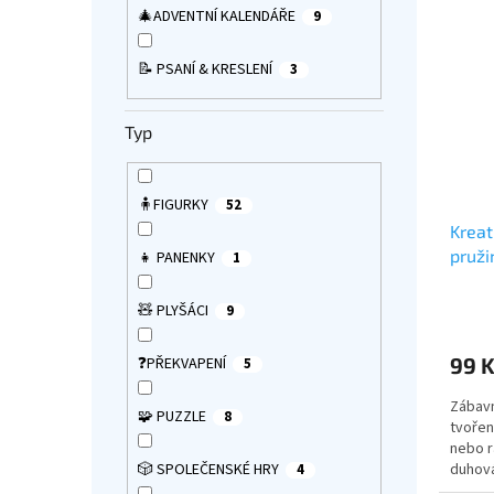
🎄ADVENTNÍ KALENDÁŘE
9
📝 PSANÍ & KRESLENÍ
3
Typ
🧍FIGURKY
52
Kreati
pruži
👧 PANENKY
1
Průmě
🧸 PLYŠÁCI
9
hodno
produ
99 
❓PŘEKVAPENÍ
5
je
5,0
Zábavn
z
🧩 PUZZLE
8
tvořen
5
nebo r
hvězdi
duhová
🎲 SPOLEČENSKÉ HRY
4
svítiln