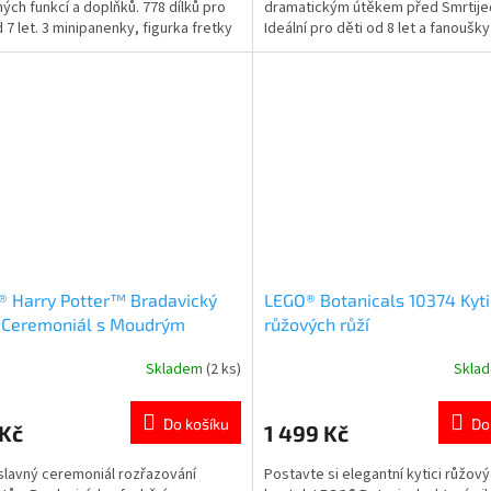
ých funkcí a doplňků. 778 dílků pro
dramatickým útěkem před Smrtije
ček.
hvězdiček.
d 7 let. 3 minipanenky, figurka fretky
Ideální pro děti od 8 let a fanoušky
sta kempingového vybavení. Obytná
kouzelnického světa. Více produkt
a s kuchyňkou, toaletou i místem na
motivem 👉 HARRY POTTER
 👉Více hraček pro holky
 Harry Potter™ Bradavický
LEGO® Botanicals 10374 Kyt
: Ceremoniál s Moudrým
růžových růží
oukem
Skladem
(2 ks)
Skla
rné
Průměrné
cení
hodnocení
ktu
produktu
Do košíku
Do
 Kč
1 499 Kč
je
5,0
 slavný ceremoniál rozřazování
Postavte si elegantní kytici růžový
z