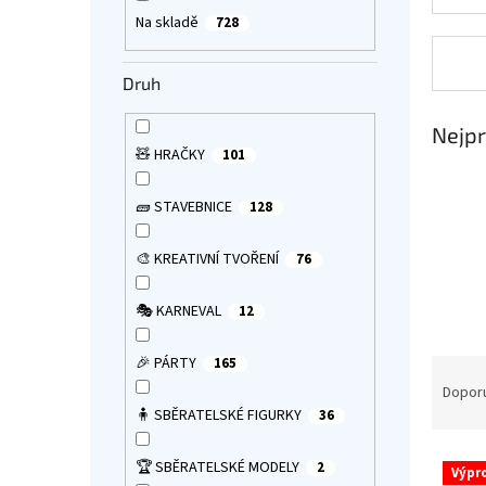
a
Na skladě
728
n
e
Druh
l
Nejpr
🧸 HRAČKY
101
🧱 STAVEBNICE
128
🎨 KREATIVNÍ TVOŘENÍ
76
🎭 KARNEVAL
12
🎉 PÁRTY
Ř
165
a
Dopor
z
🧍 SBĚRATELSKÉ FIGURKY
36
e
V
n
🏆 SBĚRATELSKÉ MODELY
2
Výpr
ý