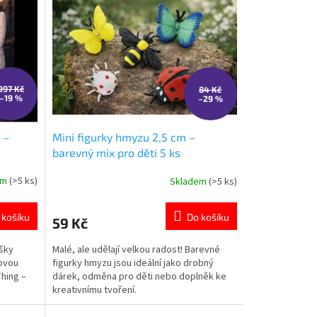
997 Kč
84 Kč
–19 %
–29 %
 –
Mini figurky hmyzu 2,5 cm –
barevný mix pro děti 5 ks
em
(>5 ks)
Skladem
(>5 ks)
Průměrné
hodnocení
produktu
 košíku
Do košíku
59 Kč
je
5,0
ušky
Malé, ale udělají velkou radost! Barevné
z
ovou
figurky hmyzu jsou ideální jako drobný
5
hing –
dárek, odměna pro děti nebo doplněk ke
hvězdiček.
kreativnímu tvoření.