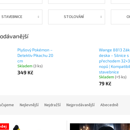
STAVEBNICE
STOLOVÁNÍ
O
odávanější
Plyšový Pokémon –
Wange 8813 Zák
Detektiv Pikachu 20
deska – Silnice s
cm
přechodem 32×
Skladem
(3 ks)
nopů | Kompatibil
349 Kč
stavebnice
Skladem
(>5 ks)
79 Kč
učujeme
Nejlevnější
Nejdražší
Nejprodávanější
Abecedně
odej