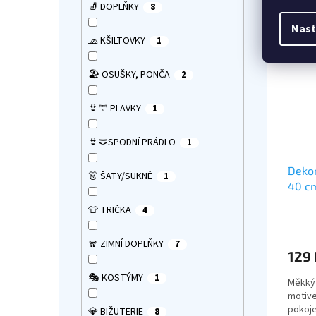
🧦 DOPLŇKY
8
obalu.
cesty.
Nast
Surpri
🧢 KŠILTOVKY
1
👉 Více
🏖️ OSUŠKY, PONČA
2
👙🩳 PLAVKY
1
👙🩲SPODNÍ PRÁDLO
1
Dekor
👗 ŠATY/SUKNĚ
1
40 c
👕 TRIČKA
4
Průmě
hodno
produ
🧣 ZIMNÍ DOPLŇKY
7
129 
je
5,0
🎭 KOSTÝMY
1
Měkký 
z
motive
5
pokoje
hvězdi
💎 BIŽUTERIE
8