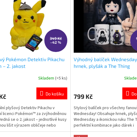
349 Kč
–42 %
vý Pokémon Detektiv Pikachu
Výhodný balíček Wednesday
 – 2. jakost
hrnek, plyšák a The Thing
Skladem
(>5 ks)
Sklad
rné
Průměrné
cení
hodnocení
ktu
produktu
Do košíku
Do
Kč
799 Kč
je
5,0
ální plyšový Detektiv Pikachu v
Stylový balíček pro všechny fano
z
lní licenci Pokémon™ za zvýhodněnou
Wednesday! Obsahuje hrnek, plyš
5
Jedná se o 2. jakost – jednotlivé kusy
Wednesday a ikonickou ruku The T
ček.
hvězdiček.
ou lišit výrazem obličeje nebo
perfektní kombinace jako dárek i
mi estetickými detaily zpracování.
sběratelský set.
ce produktů s motivem Pokémon