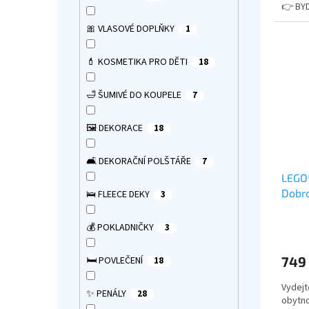
👉 BY
🎀 VLASOVÉ DOPLŇKY
1
💄 KOSMETIKA PRO DĚTI
18
🛁 ŠUMIVÉ DO KOUPELE
7
🖼️ DEKORACE
18
🛋️ DEKORAČNÍ POLŠTÁŘE
7
LEGO
Dobro
🛌 FLEECE DEKY
3
Průmě
💰 POKLADNIČKY
3
hodno
produ
749
🛏️ POVLEČENÍ
18
je
5,0
Vydejt
z
✨ PENÁLY
28
obytno
5