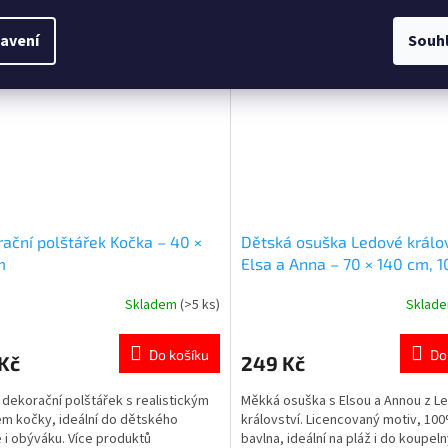
 Skvělá volba do školy, na doma i na
koupele 👉 zde Více produktů s 
 Oblíbený motiv panenek L.O.L.
JEDNOROŽCŮ👉 zde
avení
Souh
se! potěší každou malou fanynku.
...
ační polštářek Kočka – 40 ×
Dětská osuška Ledové králov
m
Elsa a Anna – 70 × 140 cm, 
bavlna
Skladem
(>5 ks)
Sklad
rné
Průměrné
cení
hodnocení
ktu
produktu
Do košíku
Do
Kč
249 Kč
je
5,0
dekorační polštářek s realistickým
Měkká osuška s Elsou a Annou z 
z
m kočky, ideální do dětského
království. Licencovaný motiv, 10
5
 i obýváku. Více produktů
bavlna, ideální na pláž i do koupeln
ček.
hvězdiček.