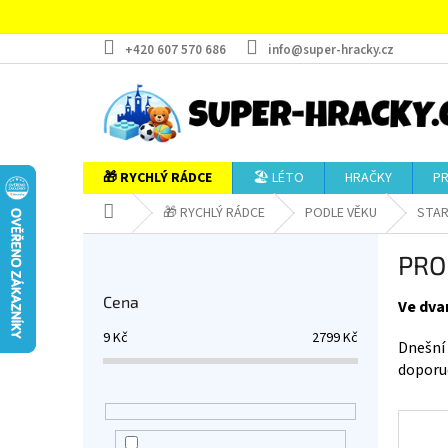
Přejít
na
obsah
+420 607 570 686
info@super-hracky.cz
🎁 RYCHLÝ RÁDCE
🏖️ LÉTO
HRAČKY
P
Domů
🎁 RYCHLÝ RÁDCE
PODLE VĚKU
STARŠ
P
PRO 
o
s
Cena
Ve dvan
t
r
9
Kč
2799
Kč
Dnešní 
a
doporuč
n
n
í
p