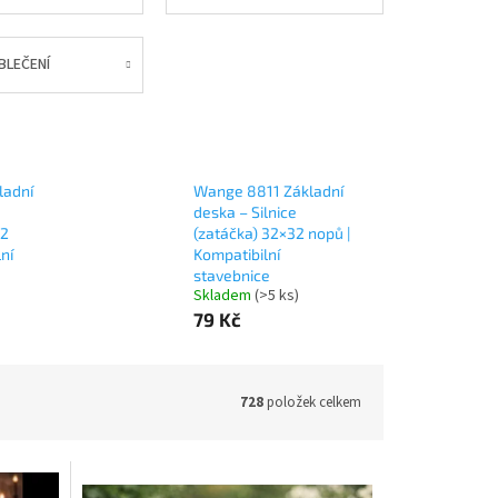
BLEČENÍ
ladní
Wange 8811 Základní
deska – Silnice
32
(zatáčka) 32×32 nopů |
ní
Kompatibilní
stavebnice
Skladem
(>5 ks)
79 Kč
728
položek celkem