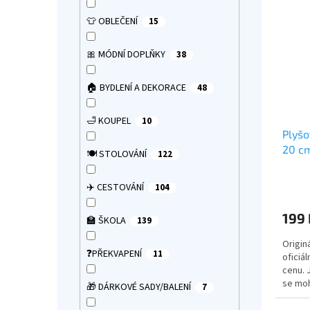
í
p
p
👕 OBLEČENÍ
15
i
r
s
o
🎀 MÓDNÍ DOPLŇKY
38
p
d
r
u
🏠 BYDLENÍ A DEKORACE
48
o
k
d
t
u
ů
🛁 KOUPEL
10
Plyšo
k
20 cm
t
🍽️ STOLOVÁNÍ
122
ů
Průmě
✈️ CESTOVÁNÍ
104
hodno
produ
199 
je
🏫 ŠKOLA
139
5,0
Origin
z
❓PŘEKVAPENÍ
11
oficiá
5
cenu. 
hvězdi
se moh
🎁 DÁRKOVÉ SADY/BALENÍ
7
drobný
👉 Ví