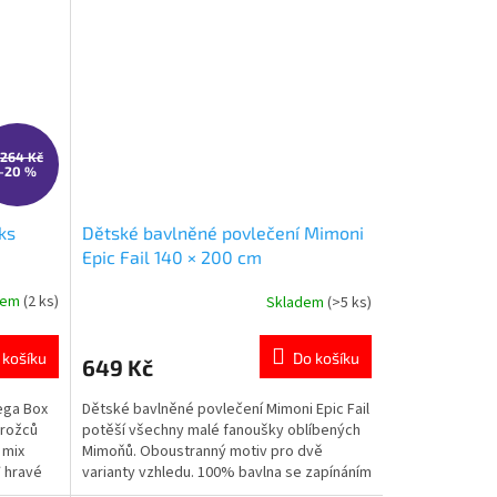
 264 Kč
–20 %
ks
Dětské bavlněné povlečení Mimoni
Epic Fail 140 × 200 cm
dem
(2 ks)
Skladem
(>5 ks)
Průměrné
hodnocení
produktu
 košíku
Do košíku
649 Kč
je
5,0
ega Box
Dětské bavlněné povlečení Mimoni Epic Fail
z
orožců
potěší všechny malé fanoušky oblíbených
5
 mix
Mimoňů. Oboustranný motiv pro dvě
hvězdiček.
 hravé
varianty vzhledu. 100% bavlna se zapínáním
iv Galupy
na zip. Certifikace OEKO-TEX® Standard