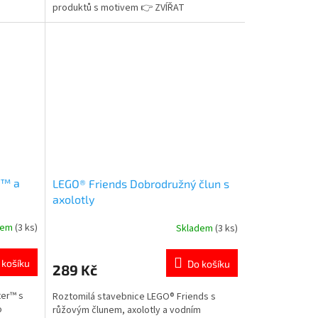
produktů s motivem 👉 ZVÍŘAT
d™ a
LEGO® Friends Dobrodružný člun s
axolotly
dem
(3 ks)
Skladem
(3 ks)
Průměrné
hodnocení
produktu
 košíku
Do košíku
289 Kč
je
5,0
ter™ s
Roztomilá stavebnice LEGO® Friends s
z
o
růžovým člunem, axolotly a vodním
5