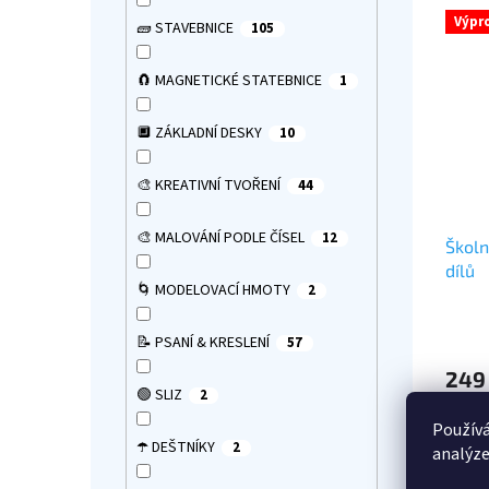
Výpr
🧱 STAVEBNICE
105
🧲 MAGNETICKÉ STATEBNICE
1
🔲 ZÁKLADNÍ DESKY
10
🎨 KREATIVNÍ TVOŘENÍ
44
🎨 MALOVÁNÍ PODLE ČÍSEL
12
Školn
dílů
🌀 MODELOVACÍ HMOTY
2
Průmě
hodno
📝 PSANÍ & KRESLENÍ
57
produ
249
je
🟢 SLIZ
2
5,0
Školní
z
Používá
11 pra
5
☂️ DEŠTNÍKY
2
analýze
i škol
hvězdi
přehl