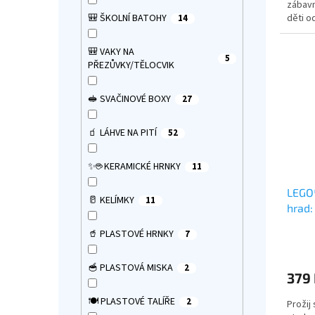
zábavn
hvězdi
🎒 ŠKOLNÍ BATOHY
děti o
14
a spou
dodávk
🎒 VAKY NA
spaní.
5
PŘEZŮVKY/TĚLOCVIK
🥪 SVAČINOVÉ BOXY
27
🧃 LÁHVE NA PITÍ
52
✨☕ KERAMICKÉ HRNKY
11
LEGO®
🥛 KELÍMKY
11
hrad
klob
🥤 PLASTOVÉ HRNKY
7
Průmě
hodno
produ
🥣 PLASTOVÁ MISKA
2
379
je
4,0
🍽️ PLASTOVÉ TALÍŘE
2
Prožij
z