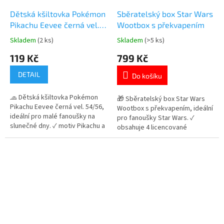
Dětská kšiltovka Pokémon
Sběratelský box Star Wars
Pikachu Eevee černá vel.
Wootbox s překvapením
54/56
Skladem
(2 ks)
Skladem
(>5 ks)
Průměrné
Průměrné
hodnocení
hodnocení
119 Kč
799 Kč
produktu
produktu
je
je
DETAIL
Do košíku
5,0
5,0
z
z
🧢 Dětská kšiltovka Pokémon
5
5
🎁 Sběratelský box Star Wars
Pikachu Eevee černá vel. 54/56,
hvězdiček.
hvězdiček.
Wootbox s překvapením, ideální
ideální pro malé fanoušky na
pro fanoušky Star Wars. ✓
slunečné dny. ✓ motiv Pikachu a
obsahuje 4 licencované
Eevee ✓ prodyšný materiál a UV
produkty ✓ hrnek, tričko,
ochrana 30+ ✓ nastavitelná
kšiltovka a figurka ✓ skvělý
velikost na suchý zip 👉 Více
dárek pro fanoušky 👉 Více
produktů s motivem Pokémon
produktů s motivem Star Wars