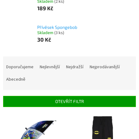
Skladem
(2 ks)
189 Kč
Přívěsek Spongebob
Skladem
(3 ks)
30 Kč
Ř
a
Doporučujeme
Nejlevnější
Nejdražší
Nejprodávanější
z
e
Abecedně
n
í
p
OTEVŘÍT FILTR
r
o
V
d
ý
u
p
k
i