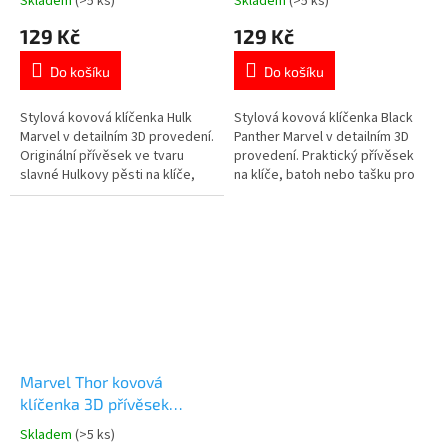
Skladem
(>5 ks)
Skladem
(>5 ks)
Průměrné
Průměrné
hodnocení
hodnocení
129 Kč
129 Kč
produktu
produktu
je
je
Do košíku
Do košíku
5,0
4,8
z
z
5
5
Stylová kovová klíčenka Hulk
Stylová kovová klíčenka Black
hvězdiček.
hvězdiček.
Marvel v detailním 3D provedení.
Panther Marvel v detailním 3D
Originální přívěsek ve tvaru
provedení. Praktický přívěsek
slavné Hulkovy pěsti na klíče,
na klíče, batoh nebo tašku pro
batoh nebo tašku. Více produktů
fanoušky Marvel. Více produktů
s motivem 👉 AVENGERS
s motivem 👉 AVENGERS
Marvel Thor kovová
klíčenka 3D přívěsek
helma
Skladem
(>5 ks)
Průměrné