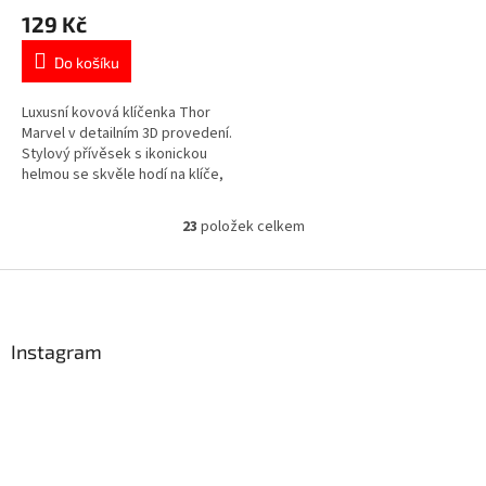
hodnocení
129 Kč
produktu
je
Do košíku
5,0
z
5
Luxusní kovová klíčenka Thor
hvězdiček.
Marvel v detailním 3D provedení.
Stylový přívěsek s ikonickou
helmou se skvěle hodí na klíče,
batoh nebo tašku. Více produktů
s motivem 👉 AVENGERS
23
položek celkem
O
v
l
Z
á
á
d
p
a
a
Instagram
c
t
í
í
p
r
v
k
y