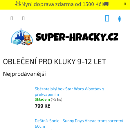
Přejít
🧸Nyní doprava zdarma od 1500 Kč!🚚
na
CZK
obsah
NÁKUP
KOŠÍK
OBLEČENÍ PRO KLUKY 9-12 LET
Nejprodávanější
Sběratelský box Star Wars Wootbox s
překvapením
Skladem
(>5 ks)
799 Kč
Deštník Sonic - Sunny Days Ahead transparentní
60cm