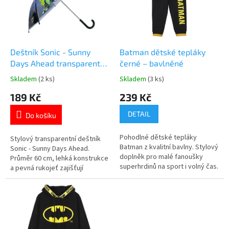
t
s
ů
p
r
o
d
Deštník Sonic - Sunny
Batman dětské tepláky
u
Days Ahead transparentní
černé – bavlněné
k
60cm
Skladem
(2 ks)
Skladem
(3 ks)
Průměrné
Průměrné
t
hodnocení
hodnocení
189 Kč
239 Kč
ů
produktu
produktu
je
je
DETAIL
Do košíku
5,0
5,0
z
z
Pohodlné dětské tepláky
5
5
Stylový transparentní deštník
Batman z kvalitní bavlny. Stylový
hvězdiček.
hvězdiček.
Sonic - Sunny Days Ahead.
doplněk pro malé fanoušky
Průměr 60 cm, lehká konstrukce
superhrdinů na sport i volný čas.
a pevná rukojeť zajišťují
🦇 Více produktů s
pohodlné používání i pro děti.
motivem 👉 BATMAN
Více produktů s motivem
SONIC 👉 zde