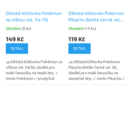
Dětská kšiltovka Pokémon
Dětská kšiltovka Pokémon
se síťkou vel. 54/56
Pikachu Battle černá vel.
56
Skladem
(5 ks)
Skladem
(>5 ks)
Průměrné
Průměrné
hodnocení
hodnocení
149 Kč
119 Kč
produktu
produktu
je
je
DETAIL
DETAIL
5,0
5,0
z
z
🧢 Dětská kšiltovka Pokémon se
🧢 Dětská kšiltovka Pokémon
5
5
síťkou vel. 54/56, ideální pro
Pikachu Battle černá vel. 56,
hvězdiček.
hvězdiček.
malé fanoušky na teplé dny. ✓
ideální pro malé fanoušky na
motiv Pokémon ✓ prodyšná
slunečné dny. ✓ motiv Pikachu ✓
síťovaná zadní část ✓
prodyšný materiál a UV ochrana
nastavitelná velikost na cvočky
30+ ✓ nastavitelná velikost na
👉 Více produktů s motivem
suchý zip 👉 Více produktů s
Pokémon
motivem Pokémon