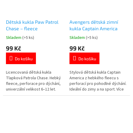
Dětská kukla Paw Patrol
Avengers dětská zimní
Chase – fleece
kukla Captain America
Skladem
(>5 ks)
Skladem
(>5 ks)
Průměrné
Průměrné
hodnocení
hodnocení
99 Kč
99 Kč
produktu
produktu
je
je
Do košíku
Do košíku
5,0
5,0
z
z
5
5
Licencovaná dětská kukla
Stylová dětská kukla Captain
hvězdiček.
hvězdiček.
Tlapková Patrola Chase. Hebký
America z hebkého fleecu s
fleece, perforace pro dýchání,
perforací pro pohodlné dýchání.
univerzální velikost 6–12 let.
Ideální do zimy a na sport. Více
Oficiální licence. Více produktů s
produktů s
motivem 👉 TLAPKOVÉ
motivem 👉 AVENGERS
PATROLY