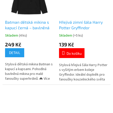
Batman dětská mikina s
Hřejivá zimní šála Harry
kapucí černá – bavlněná
Potter Gryffindor
Skladem
(4 ks)
Skladem
(>5 ks)
Průměrné
Průměrné
hodnocení
hodnocení
249 Kč
139 Kč
produktu
produktu
je
je
DETAIL
Do košíku
5,0
5,0
z
z
Stylová dětská mikina Batman s
5
5
Stylová hřejivá šála Harry Potter
kapucí a kapsami. Pohodlná
hvězdiček.
hvězdiček.
s vyšitým erbem koleje
bavlněná mikina pro malé
Gryffindor. Ideální doplněk pro
fanoušky superhrdinů. 🦇 Více
fanoušky kouzelnického světa
produktů s motivem 👉 BATMAN
🧙‍♂️✨ Více produktů s
motivem 👉 HARRY POTTER