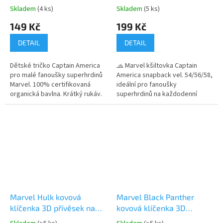
54/56/58
Skladem
(4 ks)
Skladem
(5 ks)
Průměrné
Průměrné
hodnocení
hodnocení
149 Kč
199 Kč
produktu
produktu
je
je
DETAIL
DETAIL
5,0
5,0
z
z
Dětské tričko Captain America
🧢 Marvel kšiltovka Captain
5
5
pro malé fanoušky superhrdinů
America snapback vel. 54/56/58,
hvězdiček.
hvězdiček.
Marvel. 100% certifikovaná
ideální pro fanoušky
organická bavlna. Krátký rukáv.
superhrdinů na každodenní
Motiv se štítem Captain
nošení. ✓ styl snapback (rap) ✓
America. Příjemné na
prodyšná síťovaná zadní část ✓
každodenní nošení. 👉 Více
nastavitelná velikost 👉 Více
produktů Avengers
produktů s motivem Marvel
Marvel Hulk kovová
Marvel Black Panther
klíčenka 3D přívěsek na
kovová klíčenka 3D
klíče
přívěsek na klíče