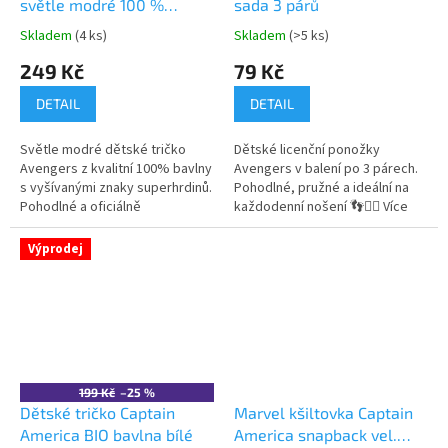
světle modré 100 %
sada 3 párů
bavlna
Skladem
(4 ks)
Skladem
(>5 ks)
Průměrné
Průměrné
hodnocení
hodnocení
249 Kč
79 Kč
produktu
produktu
je
je
DETAIL
DETAIL
5,0
5,0
z
z
Světle modré dětské tričko
Dětské licenční ponožky
5
5
Avengers z kvalitní 100% bavlny
Avengers v balení po 3 párech.
hvězdiček.
hvězdiček.
s vyšívanými znaky superhrdinů.
Pohodlné, pružné a ideální na
Pohodlné a oficiálně
každodenní nošení 👣🦸‍♂️ Více
licencované. Více produktů s
produktů s
motivem 👉 AVENGERS
motivem 👉 AVENGERS
Výprodej
199 Kč
–25 %
Dětské tričko Captain
Marvel kšiltovka Captain
America BIO bavlna bílé
America snapback vel.