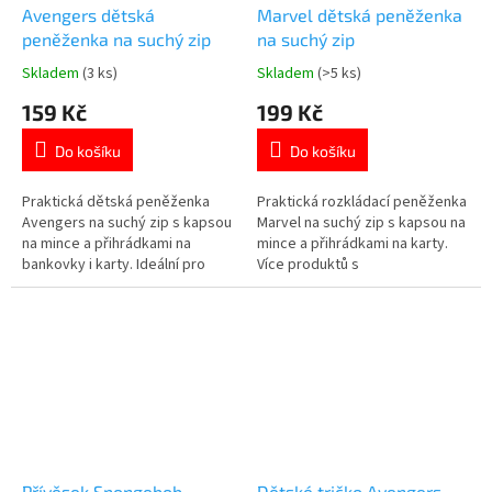
Avengers dětská
Marvel dětská peněženka
peněženka na suchý zip
na suchý zip
Skladem
(3 ks)
Skladem
(>5 ks)
Průměrné
Průměrné
hodnocení
hodnocení
159 Kč
199 Kč
produktu
produktu
je
je
Do košíku
Do košíku
5,0
5,0
z
z
5
5
Praktická dětská peněženka
Praktická rozkládací peněženka
hvězdiček.
hvězdiček.
Avengers na suchý zip s kapsou
Marvel na suchý zip s kapsou na
na mince a přihrádkami na
mince a přihrádkami na karty.
bankovky i karty. Ideální pro
Více produktů s
malé fanoušky superhrdinů 🦸‍♂️
motivem 👉 AVENGERS
💳 Více produktů s
motivem 👉 AVENGERS
Přívěsek Spongebob
Dětské tričko Avengers