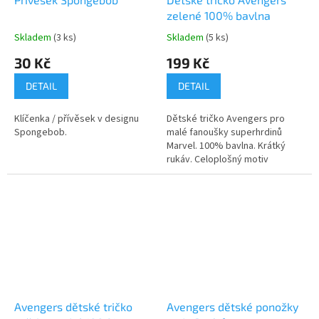
zelené 100% bavlna
Skladem
(3 ks)
Skladem
(5 ks)
Průměrné
Průměrné
hodnocení
hodnocení
30 Kč
199 Kč
produktu
produktu
je
je
DETAIL
DETAIL
5,0
5,0
z
z
Klíčenka / přívěsek v designu
Dětské tričko Avengers pro
5
5
Spongebob.
malé fanoušky superhrdinů
hvězdiček.
hvězdiček.
Marvel. 100% bavlna. Krátký
rukáv. Celoplošný motiv
Avengers. Vyšívané znaky
oblíbených hrdinů. Více
produktů s
motivem 👉 AVENGERS
Avengers dětské tričko
Avengers dětské ponožky