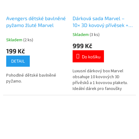
Avengers dětské bavlněné
Dárková sada Marvel –
pyžamo žluté Marvel
10× 3D kovový přívěsek +
kovová plaketa
Skladem
(3 ks)
Průměrné
Skladem
(2 ks)
hodnocení
999 Kč
produktu
199 Kč
je
Do košíku
5,0
DETAIL
z
5
Luxusní dárkový box Marvel
Pohodlné dětské bavlněné
hvězdiček.
obsahuje 10 kovových 3D
pyžamo.
přívěsků a 1 kovovou plaketu.
Ideální dárek pro fanoušky
superhrdinů 💥🎁 Více produktů
s motivem 👉 AVENGERS