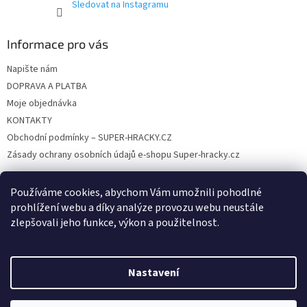
Sledovat na Instagramu
v
ý
p
Informace pro vás
i
s
Napište nám
u
DOPRAVA A PLATBA
Moje objednávka
KONTAKTY
Obchodní podmínky – SUPER-HRACKY.CZ
Zásady ochrany osobních údajů e-shopu Super-hracky.cz
Používáme cookies, abychom Vám umožnili pohodlné
prohlížení webu a díky analýze provozu webu neustále
Instagram
zlepšovali jeho funkce, výkon a použitelnost.
Nastavení
Vytvořil Shoptet