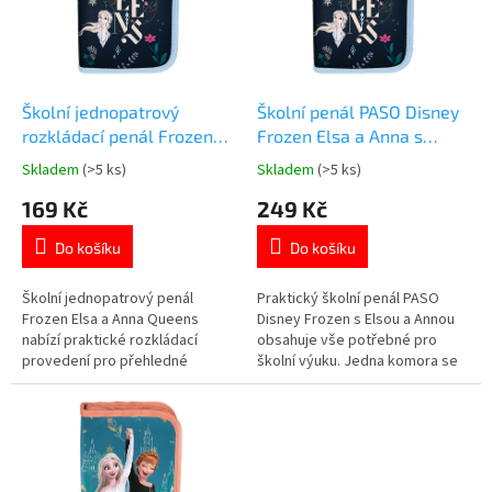
t
s
ů
p
r
o
d
Školní jednopatrový
Školní penál PASO Disney
u
rozkládací penál Frozen
Frozen Elsa a Anna s
k
Elsa a Anna Queens bez
vybavením
Skladem
(>5 ks)
Skladem
(>5 ks)
Průměrné
Průměrné
t
výbavy
hodnocení
hodnocení
169 Kč
249 Kč
ů
produktu
produktu
je
je
Do košíku
Do košíku
5,0
5,0
z
z
5
5
Školní jednopatrový penál
Praktický školní penál PASO
hvězdiček.
hvězdiček.
Frozen Elsa a Anna Queens
Disney Frozen s Elsou a Annou
nabízí praktické rozkládací
obsahuje vše potřebné pro
provedení pro přehledné
školní výuku. Jedna komora se
uložení školních pomůcek. Dvě
dvěma přehlednými klopami.
vnitřní klopy s pružnými úchyty
Součástí je kompletní školní
na psací potřeby. Penál si
vybavení. Oficiální licence
můžete vybavit přesně podle
Disney Frozen. 👉 Více produktů
potřeb svého školáka. Oblíbené
s motivem Frozen
sestry Elsa a Anna potěší