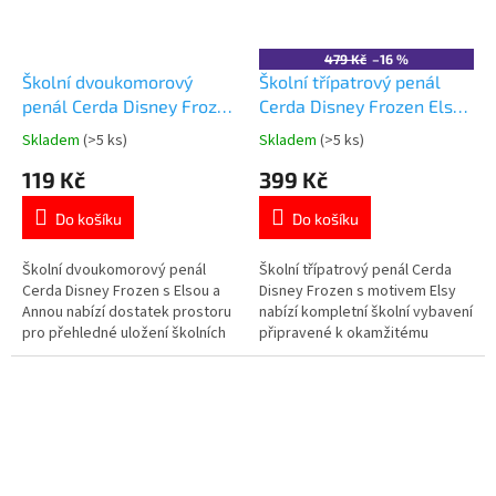
479 Kč
–16 %
Školní dvoukomorový
Školní třípatrový penál
penál Cerda Disney Frozen
Cerda Disney Frozen Elsa
Elsa a Anna
Believe s vybavením
Skladem
(>5 ks)
Skladem
(>5 ks)
Průměrné
Průměrné
hodnocení
hodnocení
119 Kč
399 Kč
produktu
produktu
je
je
Do košíku
Do košíku
5,0
5,0
z
z
5
5
Školní dvoukomorový penál
Školní třípatrový penál Cerda
hvězdiček.
hvězdiček.
Cerda Disney Frozen s Elsou a
Disney Frozen s motivem Elsy
Annou nabízí dostatek prostoru
nabízí kompletní školní vybavení
pro přehledné uložení školních
připravené k okamžitému
pomůcek. Dvě samostatné
použití. Tři samostatná patra
přihrádky se zipem pro snadnou
pro přehledné uspořádání
organizaci. Lehké a odolné
školních pomůcek. Praktické
provedení pro každodenní
provedení pro každodenní
školní použití. Oficiální licence
školní docházku. Oficiální
Disney Frozen. 👉 Více
licence Disney Frozen. 👉 Více
produktů...
produktů...