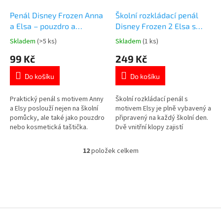
Penál Disney Frozen Anna
Školní rozkládací penál
a Elsa – pouzdro a
Disney Frozen 2 Elsa s
kosmetická taštička
vybavením
Skladem
(>5 ks)
Skladem
(1 ks)
Průměrné
Průměrné
hodnocení
hodnocení
99 Kč
249 Kč
produktu
produktu
je
je
Do košíku
Do košíku
5,0
5,0
z
z
5
5
Praktický penál s motivem Anny
Školní rozkládací penál s
hvězdiček.
hvězdiček.
a Elsy poslouží nejen na školní
motivem Elsy je plně vybavený a
pomůcky, ale také jako pouzdro
připravený na každý školní den.
nebo kosmetická taštička.
Dvě vnitřní klopy zajistí
Prostorná kapsa nabízí
přehledné uspořádání školních
dostatek místa na drobnosti i
pomůcek. Třpytivé prvky a
12
položek celkem
O
školní potřeby. Poutko
ozdobný zip dodávají penálu
v
usnadňuje přenášení a
jedinečný vzhled. Oficiální
l
oboustranný potisk zaujme na
licence Disney. 👉 Více
á
první pohled. Oficiální licence
produktů s motivem Frozen
d
Disney....
a
c
Z
í