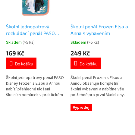
každou malou...
Školní jednopatrový
Školní penál Frozen Elsa a
rozkládací penál PASO
Anna s vybavením
Disney Frozen Elsa a Anna
Skladem
(>5 ks)
Skladem
(>5 ks)
Průměrné
Průměrné
bez výbavy
hodnocení
hodnocení
169 Kč
249 Kč
produktu
produktu
je
je
Do košíku
Do košíku
5,0
5,0
z
z
5
5
Školní jednopatrový penál PASO
Školní penál Frozen s Elsou a
hvězdiček.
hvězdiček.
Disney Frozen s Elsou a Annou
Annou obsahuje kompletní
nabízí přehledné uložení
školní vybavení a nabídne vše
školních pomůcek v praktickém
potřebné pro první školní dny.
rozkládacím provedení. Dvě
Jedna komora, dvě vnitřní
vnitřní klopy s pružnými úchyty
chlopně a praktické uspořádání.
Výprodej
na školní potřeby. Lehký, odolný
Součástí balení jsou psací i
a ideální pro každodenní školní
rýsovací potřeby. Oficiální
docházku. Oficiální licence
licence Disney. 👉 Více
Disney Frozen. 👉 Více...
produktů s motivem Frozen