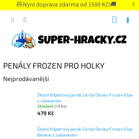
Přejít
🧸Nyní doprava zdarma od 1500 Kč!🚚
na
CZK
obsah
NÁKUP
KOŠÍK
PENÁLY FROZEN PRO HOLKY
Nejprodávanější
Školní třípatrový penál Cerda Disney Frozen Elsa
s vybavením
Skladem
(>5 ks)
479 Kč
Školní třípatrový penál Cerda Disney Frozen Elsa
Believe s vybavením