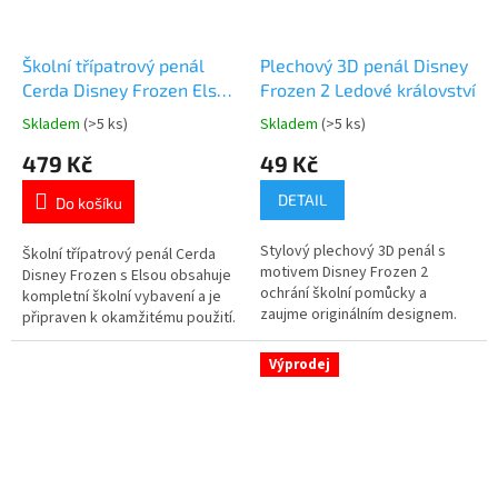
Školní třípatrový penál
Plechový 3D penál Disney
Cerda Disney Frozen Elsa
Frozen 2 Ledové království
s vybavením
Skladem
(>5 ks)
Skladem
(>5 ks)
Průměrné
Průměrné
hodnocení
hodnocení
479 Kč
49 Kč
produktu
produktu
je
je
DETAIL
Do košíku
4,7
5,0
z
z
Stylový plechový 3D penál s
5
5
Školní třípatrový penál Cerda
motivem Disney Frozen 2
hvězdiček.
hvězdiček.
Disney Frozen s Elsou obsahuje
ochrání školní pomůcky a
kompletní školní vybavení a je
zaujme originálním designem.
připraven k okamžitému použití.
Pevné provedení je ideální pro
Tři samostatná patra pro
každodenní použití. Lze využít
přehledné uspořádání školních
Výprodej
jako penál i praktickou krabičku
pomůcek. Bohaté vybavení pro
na drobnosti. Oficiální licence
každodenní školní výuku.
Disney. 👉 Více produktů s
Oficiální licence Disney Frozen.
motivem Frozen
👉 Více produktů s...