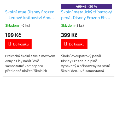
499 Kč
–20 %
Školní etue Disney Frozen
Školní metalický třípatrový
– Ledové království Anna a
penál Disney Frozen Elsa
Elsa, dvoukomorová
s vybavením
Skladem
(>5 ks)
Skladem
(3 ks)
Průměrné
Průměrné
hodnocení
hodnocení
199 Kč
399 Kč
produktu
produktu
je
je
Do košíku
Do košíku
5,0
4,8
z
z
5
5
Praktická školní etue s motivem
Školní dvoupatrový penál
hvězdiček.
hvězdiček.
Anny a Elsy nabízí dvě
Disney Frozen 2 je plně
samostatné komory pro
vybavený a připravený na první
přehledné uložení školních
školní den. Dvě samostatná
pomůcek. Dvě zipové kapsy
patra zajistí přehledné uložení
usnadní organizaci pastelek,
školních pomůcek. Metalický
tužek i dalších potřeb. Ideální do
efekt na přední straně dodává
školy, na kroužky i volný čas.
penálu originální vzhled. Oficiální
Oficiální licence Disney. 👉 Více
licence Disney. 👉 Více
produktů s motivem Frozen
produktů s motivem Frozen