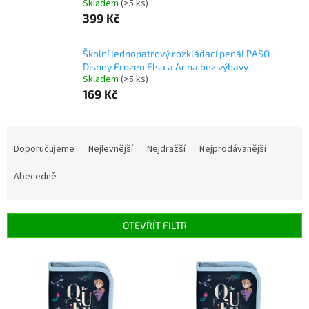
Skladem
(>5 ks)
399 Kč
Školní jednopatrový rozkládací penál PASO
Disney Frozen Elsa a Anna bez výbavy
Skladem
(>5 ks)
169 Kč
Ř
a
Doporučujeme
Nejlevnější
Nejdražší
Nejprodávanější
z
e
Abecedně
n
í
p
OTEVŘÍT FILTR
r
o
V
d
ý
u
p
k
i