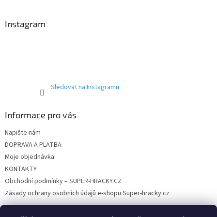
á
p
p
r
a
Instagram
v
t
k
í
y
v
ý
p
i
Sledovat na Instagramu
s
u
Informace pro vás
Napište nám
DOPRAVA A PLATBA
Moje objednávka
KONTAKTY
Obchodní podmínky – SUPER-HRACKY.CZ
Zásady ochrany osobních údajů e-shopu Super-hracky.cz